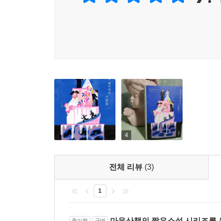
져 있다. 가끔 마주치는 사람은 자신처럼 길 잃은 
어딜 가나 성당이 있었고 수로가 있었고 묘지가 
--- 「작은 세계」 중에서
인적이 드물었다. 사람들은 창문을 걸어 잠그고 가게
그려져 있다. 가끔 마주치는 사람은 자신처럼 길 
그들이 머무는 에어비앤비의 와이파이 비번은 ‘Fear 
_「작은 세계」
화 제목이잖아. 불안은 영혼을 잠식한다.
--- 「불안은 영혼을 잠식한다」 중에서
실존인물의 에피소드를 다루는 방식도 흥미진진한
존재했던 호텔 베인스의 철거 소식과 그에 반대했
아무튼 에어비앤비는 안 돼요. 재차 말하는 상우의 
해보겠다고 하고 그냥 에어비앤비를 예약했다.
1975년 유령을 목격한 사람이 처음 나왔다. 그것
--- 「산책하는 침략자」 중에서
사실이다. 어떻게 죽기도 전에 유령이 되지? 나
4
거장이라는 증거요. 비스콘티는 종종 유체이탈을 
아무튼 나는 그를 몇 번 못 봤지만 적은 만남에도
것이지요. 네…… 나는 고개를 끄덕이며 생각했다. 
그가 게이라는 사실이 자리하고 있다는 거다.
전체 리뷰
(3)
_「당신들이 나를 좋아하지 않는다면 나도 당신들
--- 「이 작품은 허구이며 사실과 유사한 지명이나
1
아무도 자신의 서평을 보지 않는다고 생각하여 자
나는 늘 내 머릿속에서 벌어지는 일만이 흥미롭고 눈
설정부터 흥미진진하다. 결국 자신의 서평을 단행본
이 일어나게 되었는지 아무리 생각해도 알 수 없는 
마음산책의 짧은소설 시리즈를 
종이책
구매