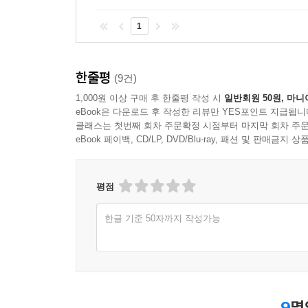
이것이 소설이 아니라면 무엇인가, 되묻는 듯한 이
1
서정성 짙은 이야기까지 면면이 다채롭다. 단편소설
『농담을 싫어하는 사람들』이다. 그렇다면 작가인 정
한줄평
(9건)
다음에 낼 책의 제목은 『아이스크림과 세계문학』이
1,000원 이상 구매 후 한줄평 작성 시
일반회원 50원, 마니
총 세 권이 나올 예정이다. 전례 없이 힘든 작업이
eBook은 다운로드 후 작성한 리뷰만 YES포인트 지급됩니
것이다. 다만 아이스크림을 좋아하는 사람들에게
클래스는 첫번째 회차 주문확정 시점부터 마지막 회차 주문
때문이다. 『아이스크림과 세계문학』이 그런 홀대를
eBook 페이백, CD/LP, DVD/Blu-ray, 패션 및 판매금
_「작가의 말」에서
평점
한글 기준 50자까지 작성가능
9
명