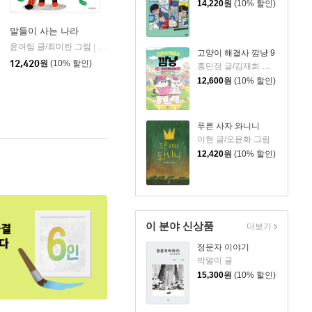
14,220
원
(10% 할인)
말들이 사는 나라
스
윤여림 글/최미란 그림
위즈덤하우스
|
고양이 해결사 깜냥 9
12,420
원
(10% 할인)
홍민정 글/김재희 그림
12,600
원
(10% 할인)
푸른 사자 와니니
이현 글/오윤화 그림
12,420
원
(10% 할인)
이 분야 신상품
더보기
정문자 이야기
박멀미 글
15,300
원
(10% 할인)