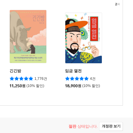
2
/4
긴긴밤
임금 열전
1,776건
4건
11,250
원
(10% 할인)
18,900
원
(10% 할인)
절판
상태입니다.
개정판 보기