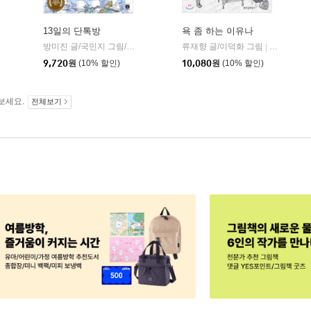
13일의 단톡방
욕 좀 하는 이유나
방미진 글/국민지 그림/신나민 감수
상상의집
류재향 글/이덕화 그림
위즈덤하우
|
|
읽는곰
9,720
원
(10% 할인)
10,080
원
(10% 할인)
보세요.
전체보기