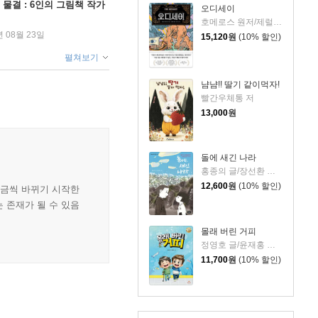
 물결 : 6인의 그림책 작가
오디세이
호메로스 원저/제럴딘 매코크런 글/김재용 역/장시은 감수
년 08월 23일
15,120
원
(10% 할인)
펼쳐보기
냠냠!! 딸기 같이먹자!
빨간우체통 저
13,000
원
돌에 새긴 나라
홍종의 글/장선환 그림
12,600
원
(10% 할인)
조금씩 바뀌기 시작한
 존재가 될 수 있음
몰래 버린 거피
정영호 글/윤재홍 그림
11,700
원
(10% 할인)