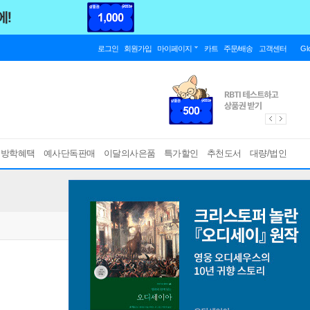
로그인
회원가입
마이페이지
카트
주문/배송
고객센터
Gl
름방학혜택
예사단독판매
이달의사은품
특가할인
추천도서
대량/법인