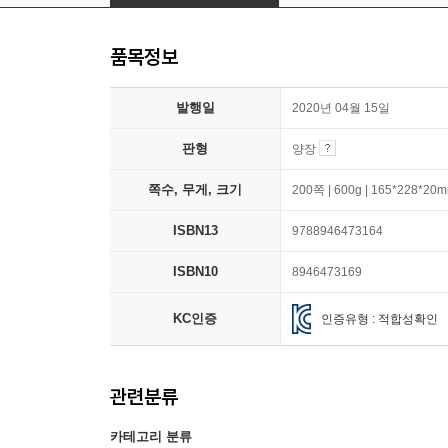
품목정보
발행일
2020년 04월 15일
판형
양장
쪽수, 무게, 크기
200쪽 | 600g | 165*228*20
ISBN13
9788946473164
ISBN10
8946473169
KC인증
인증유형 : 적합성확인
관련분류
카테고리 분류