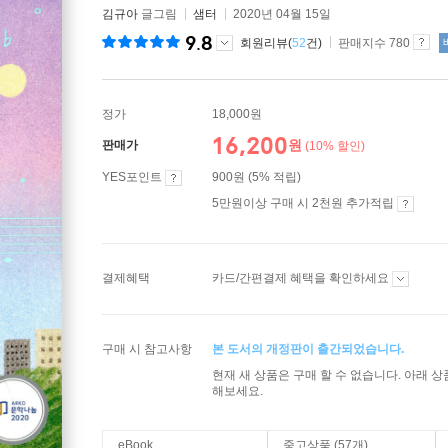
김규아
글그림
샘터
2020년 04월 15일
9.8
회원리뷰(
52
건)
판매지수 780
정가
18,000원
16,200
원
판매가
(10% 할인)
YES포인트
900원 (5% 적립)
5만원이상 구매 시 2천원 추가적립
결제혜택
카드/간편결제 혜택을 확인하세요
구매 시 참고사항
본 도서의 개정판이 출간되었습니다.
현재 새 상품은 구매 할 수 없습니다. 아래 
해보세요.
eBook
중고상품 (57개)