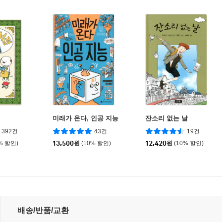
점
미래가 온다, 인공 지능
잔소리 없는 날
392건
43건
19건
% 할인)
13,500
원
(10% 할인)
12,420
원
(10% 할인)
배송/반품/교환