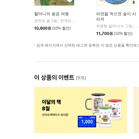
할머니의 용궁 여행
라면을 먹으면 숲이 사
라져
권민조 글그림
천개의바람
|
최원형 글/이시누 그림
책
|
10,800
원
(10% 할인)
11,700
원
(10% 할인)
검색 페이지에서 선택된 태그에 등록된 더 많은 상품을 확인해 
이 상품의 이벤트
(9개)