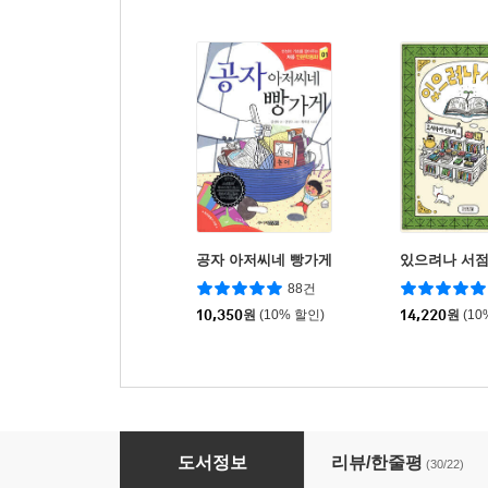
공자 아저씨네 빵가게
있으려나 서
88건
10,350
원
(10% 할인)
14,220
원
(10
밤의 교실
도서정보
리뷰/한줄평
(30/22)