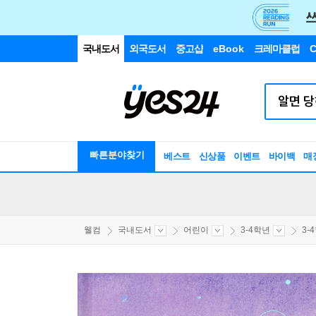
국내도서
외국도서
중고샵
eBook
크레마클럽
C
빠른분야찾기
베스트
신상품
이벤트
바이백
매
웰컴
국내도서
어린이
3-4학년
3-