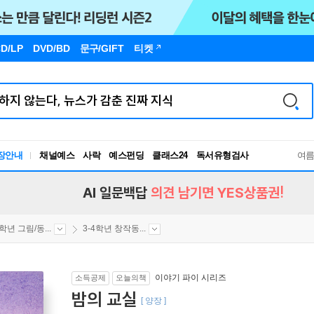
D/LP
DVD/BD
문구
/GIFT
티켓
장안내
채널예스
사락
예스펀딩
클래스24
독서유형검사
여
RBTI Lab
독서유형검사
AI 일문백답
의견 남기면 YES상품권!
4학년 그림/동...
3-4학년 창작동...
이야기 파이 시리즈
소득공제
오늘의책
밤의 교실
[ 양장 ]