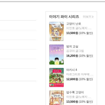
이야기 파이 시리즈
더보기
고양이 난로
이인호 글/노예지 그림
13,500
원
(10% 할인)
밤의 교실
김규아 글그림
16,200
원
(10% 할인)
아키시 4
마르그리트 아부에 글/마티외 사팽 그림/이희정 역
12,600
원
(10% 할인)
덥수룩 고양이
이인호 글/노예지 그림
13,500
원
(10% 할인)