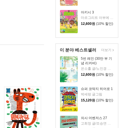
아키시 3
마르그리트 아부에 글/마티외 사팽 그림/이희정 역
12,600
원
(10% 할인)
이 분야 베스트셀러
더보기
5번 레인 (30만 부 기
념 리커버)
은소홀 글/노인경 그림
12,600
원
(10% 할인)
슈퍼 코딱지 히어로 1
박세랑 글그림
15,120
원
(10% 할인)
의사 어벤저스 27
고희정 글/조승연 그림/류정민 감수