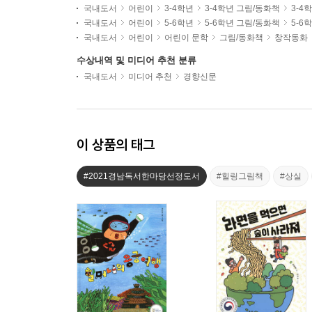
국내도서
어린이
3-4학년
3-4학년 그림/동화책
3-4
국내도서
어린이
5-6학년
5-6학년 그림/동화책
5-6
국내도서
어린이
어린이 문학
그림/동화책
창작동화
수상내역 및 미디어 추천 분류
국내도서
미디어 추천
경향신문
이 상품의 태그
#2021경남독서한마당선정도서
#힐링그림책
#상실