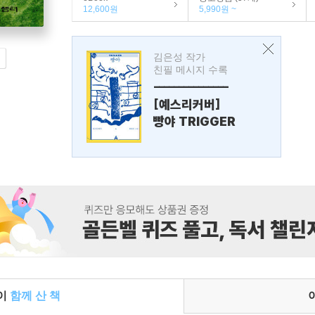
12,600원
5,990원 ~
김은성 작가
친필 메시지 수록
---------------
[예스리커버]
빵야 TRIGGER
들이
함께 산 책