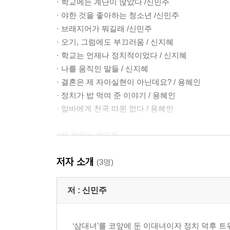
· 학교에는 계단이 많았다 /신민주
· 야한 것을 좋아하는 청소년 /신민주
· 브래지어가 뭐길래 /신민주
· 오기, 그럼에도 부끄러움 / 신지혜
· 학교는 언제나 정치적이었다 / 신지혜
· 나를 움직인 말들 / 신지혜
· 결혼은 제 자아실현이 아닌데요? / 용혜인
· 정치가 밥 먹여 준 이야기 / 용혜인
· 알바에게 천국 따윈 없다 / 용혜인
2부 싸우는 여자들
· 첫차가 다니기 전 광화문에서는 / 신지혜
저자 소개
· 사람은 꽃이다. 우리는 꽃이다. 노동자는 꽃이다. 
(3명)
· 강남구청 개새끼 / 신지혜
· 바닥에 코를 박는 개미들 / 신민주
저 :
신민주
· 가만히 있으라 / 용혜인
· ‘정치적’이라서 불허합니다 / 신민주
‘삼대녀’를 코앞에 둔 이대녀이자 정치 덕후 
· 당당히 산재를 신청하는 법 / 신민주