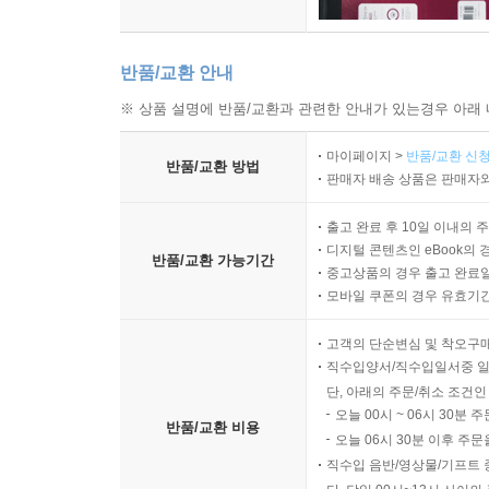
반품/교환 안내
※ 상품 설명에 반품/교환과 관련한 안내가 있는경우 아래 
마이페이지 >
반품/교환 신청
반품/교환 방법
판매자 배송 상품은 판매자와
출고 완료 후 10일 이내의 
디지털 콘텐츠인 eBook의 
반품/교환 가능기간
중고상품의 경우 출고 완료일
모바일 쿠폰의 경우 유효기간(
고객의 단순변심 및 착오구
직수입양서/직수입일서중 일
단, 아래의 주문/취소 조건인
오늘 00시 ~ 06시 30분 
반품/교환 비용
오늘 06시 30분 이후 주문
직수입 음반/영상물/기프트 