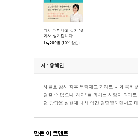
다시 태어나고 싶지 않
아서 정치합니다
16,200
원
(10% 할인)
저 :
용혜인
세월호 참사 직후 무턱대고 거리로 나와 국화꽃과
멈출 수 없으니 ‘하자!’를 외치는 사람이 되
던 창당을 실현해 내서 약간 얼떨떨하면서도 매
만든 이 코멘트