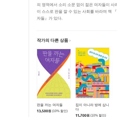
의 영역에서 소리 소문 없이 젊은 여자들이 사라
· 인생 참! 망했어요. / 용혜인
이 스스로 판을 깔 수 있는 사회를 바라며 책 
· 고양시 블랙리스트 / 신지혜
자들』가 있다.
· 백만의 광장에서 끌어내린 것들 / 신민주
· 연꽃 아래 벌레의 삶 / 신민주
· 총여가 이대로 쓰러질 것 같냐 / 신민주
작가의 다른 상품
3부 당 만드는 여자들
· 굿바이, 아재 정치 / 신민주
· 그래, 우리 창당합시다! / 신지혜
· 기본소득당 모험, 시동을 걸다 / 용혜인
· 5천 명, 어디에 있을까? / 용혜인
· 밥 축내는 사람 / 신민주
· 왜 하필 기본소득당인가요? / 신민주
· 바람 쐬러 갈까? / 신지혜
· 끝과 시작 / 신지혜
판을 까는 여자들
집이 아니라 방에 삽니
· OK, 계획대로 되고 있어 / 용혜인
다
13,500
원
(10% 할인)
· 곁들이는 글 반짝거리며 나를 물들인 사람들 / 문
11,700
원
(10% 할인)