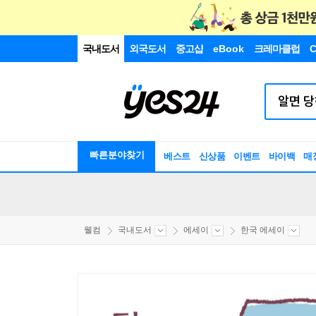
국내도서
외국도서
중고샵
eBook
크레마클럽
C
빠른분야찾기
베스트
신상품
이벤트
바이백
매
웰컴
국내도서
에세이
한국 에세이