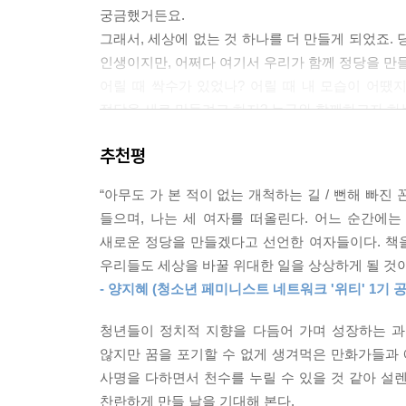
궁금했거든요.
그래서, 세상에 없는 것 하나를 더 만들게 되었죠.
인생이지만, 어쩌다 여기서 우리가 함께 정당을 만
어릴 때 싹수가 있었나? 어릴 때 내 모습이 어땠
정당을 새로 만들려고 하지? 누구와 함께하고자 하
우리가 어디서 누구와 함께했는지, 어떤 시간을 통과
추천평
조금 더 알게 되었습니다. 이 책을 손에 든 분들도
글을 다 마칠 즈음, 정당 설립 요건을 모두 마련
“아무도 가 본 적이 없는 개척하는 길 / 뻔해 빠진
준비하고 있겠군요.
들으며, 나는 세 여자를 떠올린다. 어느 순간에
당을 만들자고 나선 길에 이제 아주 많은 사람이
새로운 정당을 만들겠다고 선언한 여자들이다. 책을 
마다하지 않고 있는 동료 여러분! 고맙습니다!! 앞
우리들도 세상을 바꿀 위대한 일을 상상하게 될 것이
설레는 맘으로 세 여자 이야기를 세상에 내놓습니다
- 양지혜 (청소년 페미니스트 네트워크 '위티' 1기 
그래요. 우리 맘이 그랬다고요.
청년들이 정치적 지향을 다듬어 가며 성장하는 과
2020년 새해를 하루 앞두고
않지만 꿈을 포기할 수 없게 생겨먹은 만화가들과
신민주, 신지혜, 용혜인
사명을 다하면서 천수를 누릴 수 있을 것 같아 설렌
찬란하게 만들 날을 기대해 본다.