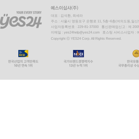
대표 : 김석환, 최세라
주소 : 서울시 영등포구 은행로 11, 5층~6층(여의도동,일신
사업자등록번호 : 229-81-37000 통신판매업신고 : 제 200
이메일 : yes24help@yes24.com 호스팅 서비스사업자 :
Copyright ⓒ YES24 Corp. All Rights Reserved.