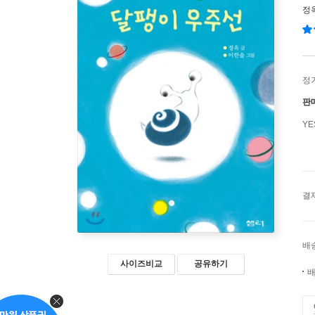
정
정
판
Y
결
배
사이즈비교
공유하기
배