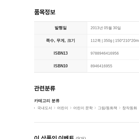
품목정보
발행일
2013년 05월 30일
쪽수, 무게, 크기
112쪽 | 350g | 150*210*20
ISBN13
9788946416956
ISBN10
8946416955
관련분류
카테고리 분류
국내도서
어린이
어린이 문학
그림/동화책
창작동화
이 상품의 이벤트
(9개)