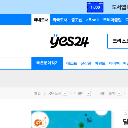
국내도서
외국도서
중고샵
eBook
크레마클럽
C
빠른분야찾기
베스트
신상품
이벤트
바이백
매
웰컴
국내도서
어린이
어린이 문학
소