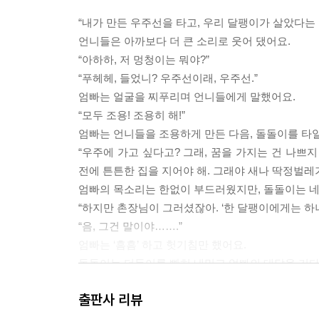
“내가 만든 우주선을 타고, 우리 달팽이가 살았다는 
언니들은 아까보다 더 큰 소리로 웃어 댔어요.
“아하하, 저 멍청이는 뭐야?”
“푸헤헤, 들었니? 우주선이래, 우주선.”
엄빠는 얼굴을 찌푸리며 언니들에게 말했어요.
“모두 조용! 조용히 해!”
엄빠는 언니들을 조용하게 만든 다음, 돌돌이를 타
“우주에 가고 싶다고? 그래, 꿈을 가지는 건 나쁘지
전에 튼튼한 집을 지어야 해. 그래야 새나 딱정벌레가
엄빠의 목소리는 한없이 부드러웠지만, 돌돌이는 네
“하지만 촌장님이 그러셨잖아. ‘한 달팽이에게는 하
“음, 그건 말이야…….”
엄빠는 ‘흠흠’ 하고 헛기침만 했어요.
돌돌이는 더듬이를 빤히 내밀고 엄빠의 대답을 기다렸
---본문 중에서
출판사 리뷰