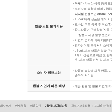
복제가 가능한 상품 등의 포장을 
소비자의 요청에 따라 개별
디지털 컨텐츠인 eBook, 
eBook 대여 상품은 대여 기
모바일 쿠폰 등록 후 취소/환
반품/교환 불가사유
중고상품이 구매확정(자동 
LP상품의 재생 불량 원인이 기
시간의 경과에 의해 재판매가
전자상거래 등에서의 소비자
eBook 세트 상품은 일괄 
1개의 상품으로 취급 및 판매
우, 세트 상품 전부 및 세트
상품의 불량에 의한 반품, 교
소비자 피해보상
준하여 처리됨
환불 지연에 따른 배상
대금 환불 및 환불 지연에 
회사소개
인재채용
이용약관
개인정보처리방침
청소년보호정책
도서홍보안내