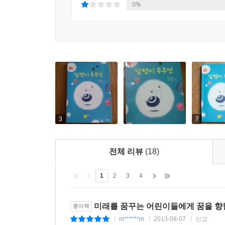
0%
3
7
전체 리뷰
(18)
1
2
3
4
미래를 꿈꾸는 어린이들에게 꿈을 향
종이책
m******m
2013-08-07
신고
|
|
|