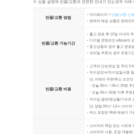
※ 상품 설명에 반품/교환과 관련한 안내가 있는경우 아래 
마이페이지 >
반품/교환 신청
반품/교환 방법
판매자 배송 상품은 판매자와
출고 완료 후 10일 이내의 
디지털 콘텐츠인 eBook의 
반품/교환 가능기간
중고상품의 경우 출고 완료일
모바일 쿠폰의 경우 유효기간(
고객의 단순변심 및 착오구
직수입양서/직수입일서중 일
단, 아래의 주문/취소 조건인
오늘 00시 ~ 06시 30분 
반품/교환 비용
오늘 06시 30분 이후 주문
직수입 음반/영상물/기프트 
단, 당일 00시~13시 사이
박스 포장은 택배 배송이 가
소비자의 책임 있는 사유로 
소비자의 사용, 포장 개봉에 