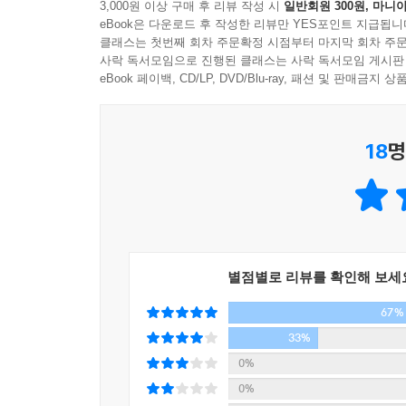
3,000원 이상 구매 후 리뷰 작성 시
일반회원 300원, 마니아
하지만 ‘북 치는 달팽이’ 라라 아저마(아줌마, 아
eBook은 다운로드 후 작성한 리뷰만 YES포인트 지급됩니
만들고 싶은 것, 가장 나다운” 걸 만들라고. 돌돌
클래스는 첫번째 회차 주문확정 시점부터 마지막 회차 주문
돌돌이의 이야기를 들은 아기 달팽이들은 또 다른 멋
사락 독서모임으로 진행된 클래스는 사락 독서모임 게시판
《달팽이 우주선》은 어린이와 어른이 함께 읽어
eBook 페이백, CD/LP, DVD/Blu-ray, 패션 및 판매금
우등상”이라고 가르치는 어른들에게 아이들이 미래
“하나뿐인 껍데기로 자기다운 걸” 만들, 그리고 그
18
명
별점별로 리뷰를 확인해 보세
67%
33%
0%
0%