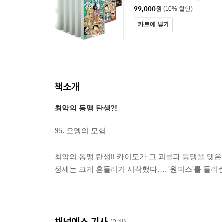
99,000
원
(10% 할인)
카트에 넣기
책소개
최악의 동맹 탄생?!
95. 오뎅의 모험
최악의 동맹 탄생!! 카이도가 그 괴물과 동맹을 맺
정세는 크게 흔들리기 시작했다…. '원피스'를 둘러싼
채널예스 기사
(2개)