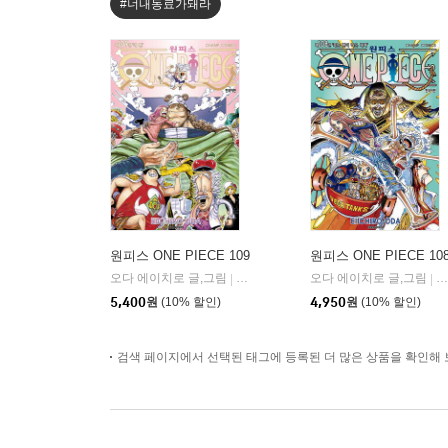
#너내동료가돼라
원피스 ONE PIECE 109
원피스 ONE PIECE 10
오다 에이치로 글,그림
대원
오다 에이치로 글,그림
대
|
|
5,400
원
(10% 할인)
4,950
원
(10% 할인)
검색 페이지에서 선택된 태그에 등록된 더 많은 상품을 확인해 