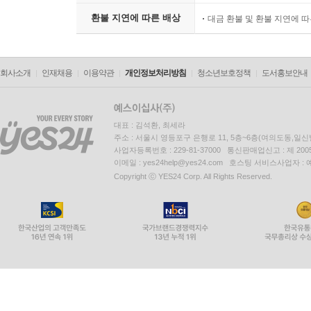
환불 지연에 따른 배상
대금 환불 및 환불 지연에 
회사소개
인재채용
이용약관
개인정보처리방침
청소년보호정책
도서홍보안내
대표 : 김석환, 최세라
주소 : 서울시 영등포구 은행로 11, 5층~6층(여의도동,일신
사업자등록번호 : 229-81-37000 통신판매업신고 : 제 200
이메일 : yes24help@yes24.com 호스팅 서비스사업자 :
Copyright ⓒ YES24 Corp. All Rights Reserved.