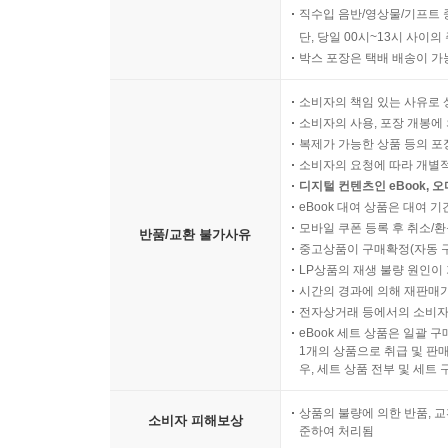
직수입 음반/영상물/기프트 
단, 당일 00시~13시 사이
박스 포장은 택배 배송이 가
소비자의 책임 있는 사유로 
소비자의 사용, 포장 개봉에 
복제가 가능한 상품 등의 포장을 
소비자의 요청에 따라 개별
디지털 컨텐츠인 eBook, 
eBook 대여 상품은 대여 기
모바일 쿠폰 등록 후 취소/환
반품/교환 불가사유
중고상품이 구매확정(자동 
LP상품의 재생 불량 원인이 기
시간의 경과에 의해 재판매가
전자상거래 등에서의 소비자
eBook 세트 상품은 일괄 
1개의 상품으로 취급 및 판매
우, 세트 상품 전부 및 세트
상품의 불량에 의한 반품, 교
소비자 피해보상
준하여 처리됨