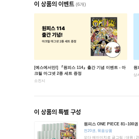
이 상품의 이벤트
(6개)
[예스에서만!] 『원피스 114』출간 기념 이벤트 - 아
원피
크릴 마그넷 2종 세트 증정
상
소진시
이 상품의 특별 구성
원피스 ONE PIECE 81~100
전20권, 묶음상품
오다 에이이치로 글그림
대원
2
|
|