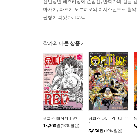
신인상인 테즈카상에 준입선, 만화가의 길을 
마사야, 와츠키 노부히로의 어시스턴트로 활약했
원형이 되었다. 199...
작가의 다른 상품
원피스 매거진 15호
원피스 ONE PIECE 11
원
4
15,300
원
(10% 할인)
5
5,850
원
(10% 할인)