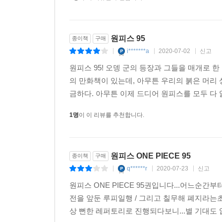
원피스 95
종이책
구매
i*******a
2020-07-02
신고
|
|
|
원피스 95! 오뎅 군의 등장과 그들을 매개로 
의 만화책이 있는데, 아무튼 우리의 붉은 머리
금하다. 아무튼 이제 드디어 원피스를 모두 다 
1명
이 이 리뷰를 추천합니다.
원피스 ONE PIECE 95
종이책
구매
q******r
2020-07-23
신고
|
|
|
원피스 ONE PIECE 95권입니다...어느순
전을 앞둔 루피일행 / 그리고 칠무해 폐지라는초
상 뻔한 레퍼토리로 진행되다보니...별 기대도 없고