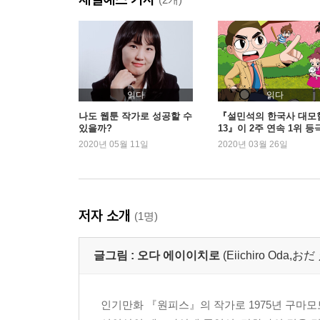
읽다
읽다
나도 웹툰 작가로 성공할 수
『설민석의 한국사 대모
있을까?
13』이 2주 연속 1위 등
2020년 05월 11일
2020년 03월 26일
저자 소개
(1명)
글그림 :
오다 에이이치로
(Eiichiro Oda
인기만화 『원피스』의 작가로 1975년 구마모토