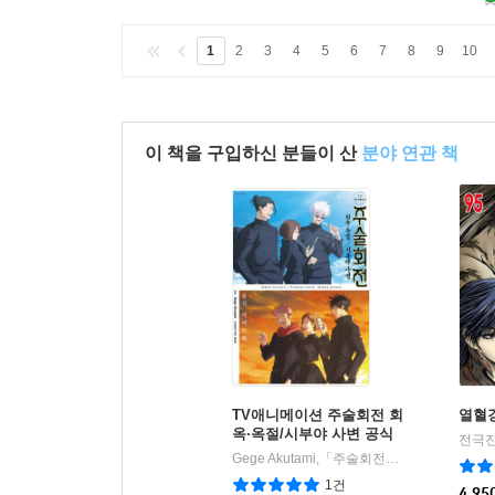
1
2
3
4
5
6
7
8
9
10
이 책을 구입하신 분들이 산
분야 연관 책
TV애니메이션 주술회전 회
열혈강
옥·옥절/시부야 사변 공식
전극진
가이드북
Gege Akutami,「주술회전」제작 위원회 글그림
1건
4,95