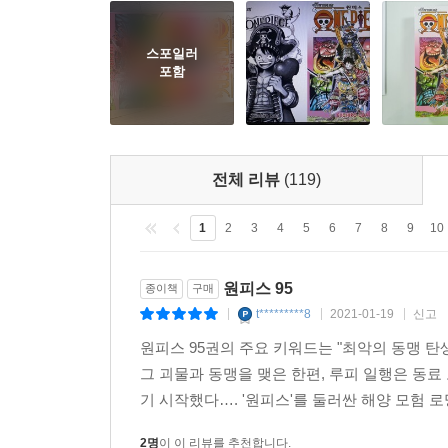
스포일러
포함
전체 리뷰
(119)
1
2
3
4
5
6
7
8
9
10
원피스 95
종이책
구매
t*********8
2021-01-19
신고
|
|
|
원피스 95권의 주요 키워드는 "최악의 동맹 탄생
그 괴물과 동맹을 맺은 한편, 루피 일행은 동
기 시작했다…. '원피스'를 둘러싼 해양 모험 로
2명
이 이 리뷰를 추천합니다.