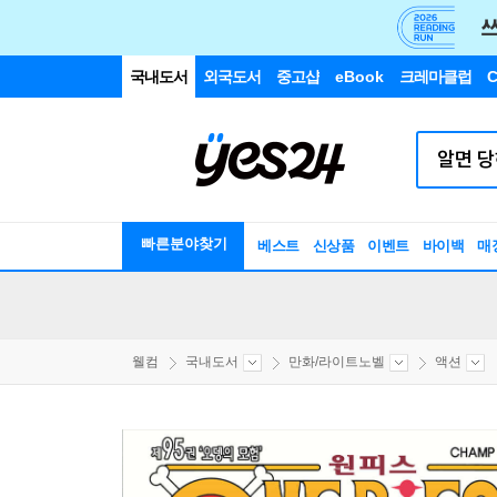
국내도서
외국도서
중고샵
eBook
크레마클럽
C
빠른분야찾기
베스트
신상품
이벤트
바이백
매
웰컴
국내도서
만화/라이트노벨
액션