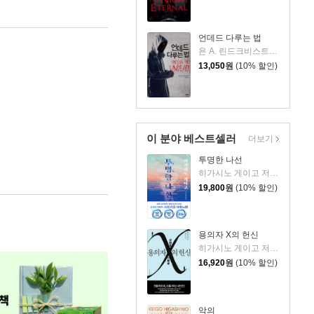
언데드 다루는 법
욘 A. 린드크비스트 저/최세희 역
13,050
원
(10% 할인)
이 분야 베스트셀러
더보기
투명한 나선
히가시노 게이고 저/김선영 역
19,800
원
(10% 할인)
용의자 X의 헌신
히가시노 게이고 저/양억관 역
16,920
원
(10% 할인)
악의