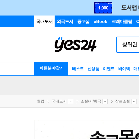
국내도서
외국도서
중고샵
eBook
크레마클럽
C
빠른분야찾기
베스트
신상품
이벤트
바이백
매
웰컴
국내도서
소설/시/희곡
장르소설