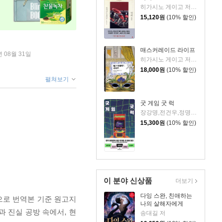
히가시노 게이고 저/양윤옥 역
15,120
원
(10% 할인)
매스커레이드 라이프
년 08월 31일
히가시노 게이고 저/김은모 역
18,000
원
(10% 할인)
펼쳐보기
굿 게임 굿 럭
장강명,전건우,정명섭,정해연,조영주 저
15,300
원
(10% 할인)
이 분야 신상품
더보기
다잉 스완, 친애하는
품으로 번역본 기준 원고지
나의 살해자에게
 진실 공방 속에서, 현
송대길 저