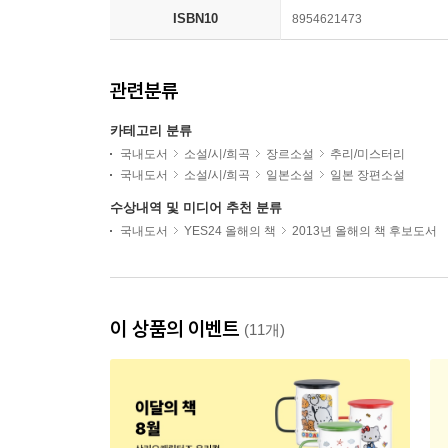
ISBN10
8954621473
관련분류
카테고리 분류
국내도서
소설/시/희곡
장르소설
추리/미스터리
국내도서
소설/시/희곡
일본소설
일본 장편소설
수상내역 및 미디어 추천 분류
국내도서
YES24 올해의 책
2013년 올해의 책 후보도서
이 상품의 이벤트
(11개)