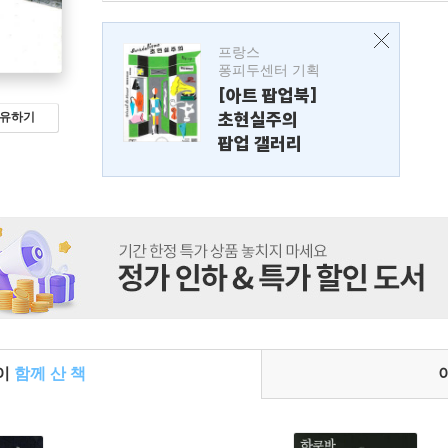
프랑스
퐁피두센터 기획
[아트 팝업북]
초현실주의
유하기
팝업 갤러리
들이
함께 산 책