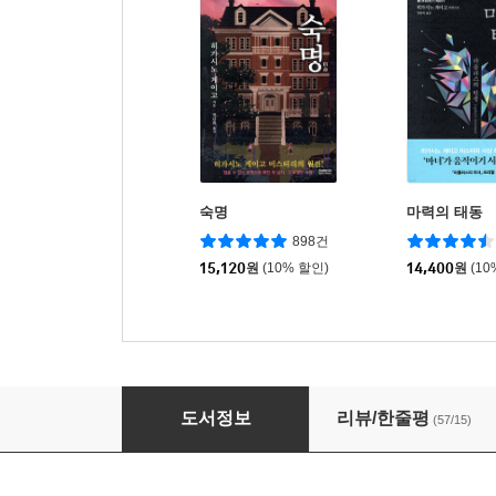
숙명
마력의 태동
898건
15,120
원
(10% 할인)
14,400
원
(10
솔로몬의 위증 1
도서정보
리뷰/한줄평
(57/15)