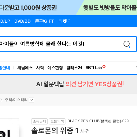
D/LP
DVD/BD
문구
/GIFT
티켓
독서유형검사
장안내
채널예스
사락
예스펀딩
클래스24
RBTI Lab
독서유형검사
AI 일문백답
의견 남기면 YES상품권!
추리/미스터리
BLACK PEN CLUB(블랙펜 클럽)-029
소득공제
오늘의책
솔로몬의 위증 1
사건