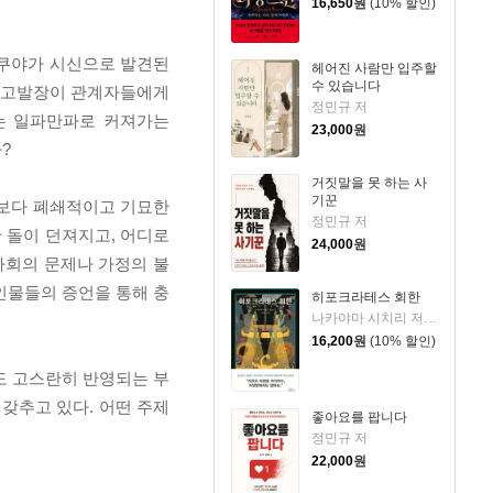
16,650
원
(10% 할인)
다쿠야가 시신으로 발견된
헤어진 사람만 입주할
수 있습니다
의 고발장이 관계자들에게
정민규 저
는 일파만파로 커져가는
23,000
원
?
거짓말을 못 하는 사
기꾼
곳보다 폐쇄적이고 기묘한
정민규 저
 돌이 던져지고, 어디로
24,000
원
사회의 문제나 가정의 불
인물들의 증언을 통해 충
히포크라테스 회한
나카야마 시치리 저/민경욱 역
16,200
원
(10% 할인)
도 고스란히 반영되는 부
갖추고 있다. 어떤 주제
좋아요를 팝니다
정민규 저
22,000
원