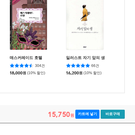
매스커레이드 호텔
일러스트 자기 앞의 생
304건
66건
18,000
원
(10% 할인)
16,200
원
(10% 할인)
15,750
카트에 넣기
바로구매
원