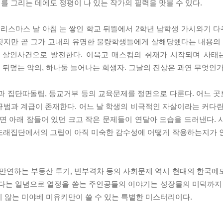
를 그리는 데에도 정평이 나 있는 작가의 필력을 맛볼 수 있다.
크리스마스 날 아침 눈 쌓인 학교 뒤뜰에서 2학년 남학생 가시와기 
론짓지만 곧 그가 교내의 유명한 불량학생들에게 살해당했다는 내용
한 살인사건으로 발전한다. 이윽고 매스컴의 취재가 시작되며 사태
뒤덮는 악의, 하나둘 늘어나는 희생자. 그날의 진상은 과연 무엇인가
 집단따돌림, 등교거부 등의 교육문제를 정면으로 다룬다. 어느 
규범과 계급이 존재한다. 어느 날 학생의 비극적인 자살이라는 커다란
면 아래 잠들어 있던 크고 작은 문제들이 연달아 모습을 드러낸다. 
 또래집단에서의 고립이 아직 미숙한 감수성에 어떻게 작용하는지가 
만연하는 부동산 투기, 빈부격차 등의 사회문제 역시 현대의 한국에
겠다는 일념으로 열정을 쏟는 주인공들의 이야기는 성장물의 미덕까지 
 않는 미야베 미유키만이 쓸 수 있는 특별한 미스터리이다.