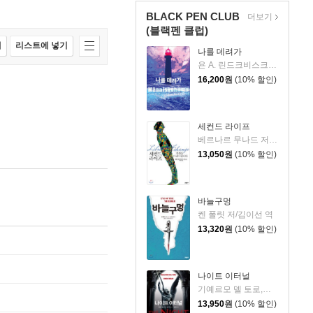
BLACK PEN CLUB
더보기
(블랙펜 클럽)
매
리스트에 넣기
나를 데려가
욘 A. 린드크비스크 저/남명성 역
16,200
원
(10% 할인)
세컨드 라이프
베르나르 무나드 저/박명숙 역
13,050
원
(10% 할인)
바늘구멍
켄 폴릿 저/김이선 역
13,320
원
(10% 할인)
나이트 이터널
기예르모 델 토로,척 호건 공저/남명성 역
13,950
원
(10% 할인)