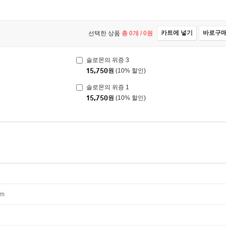
카트에 넣기
바로구
선택한 상품
총
0
개 /
0
원
솔로몬의 위증 3
15,750
원
(10% 할인)
솔로몬의 위증 1
15,750
원
(10% 할인)
mm