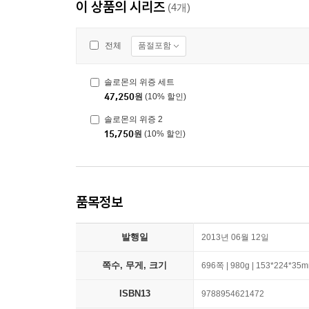
이 상품의 시리즈
(4개)
품절포함
전체
솔로몬의 위증 세트
47,250
원
(10% 할인)
솔로몬의 위증 2
15,750
원
(10% 할인)
품목정보
발행일
2013년 06월 12일
쪽수, 무게, 크기
696쪽 | 980g | 153*224*35
ISBN13
9788954621472