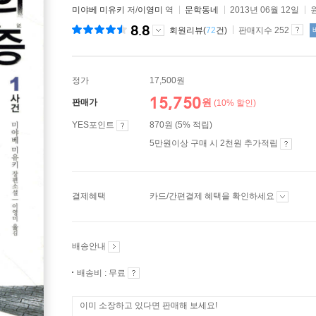
미야베 미유키
저/
이영미
역
문학동네
2013년 06월 12일
8.8
회원리뷰(
72
건)
판매지수 252
정가
17,500원
15,750
원
판매가
(10% 할인)
YES포인트
870원 (5% 적립)
5만원이상 구매 시 2천원 추가적립
결제혜택
카드/간편결제 혜택을 확인하세요
배송안내
배송비 : 무료
이미 소장하고 있다면 판매해 보세요!