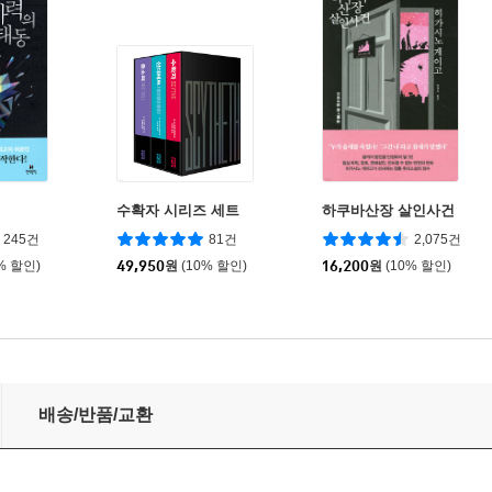
수확자 시리즈 세트
하쿠바산장 살인사건
245건
81건
2,075건
% 할인)
49,950
원
(10% 할인)
16,200
원
(10% 할인)
배송/반품/교환