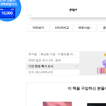
미리보기
사이즈비교
파트너샵
공
뮤지컬 〈휴남동 서점〉X 황보름 작가 북토크
2026 젊은 작가 1위 : 청예
기간 한정 특가 도서
오직, 예스24에서만
이 책을 구입하신 분