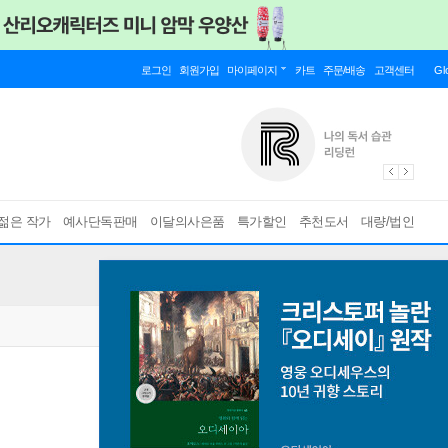
로그인
회원가입
마이페이지
카트
주문/배송
고객센터
Gl
젊은 작가
예사단독판매
이달의사은품
특가할인
추천도서
대량/법인