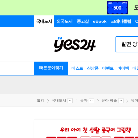
국내도서
외국도서
중고샵
eBook
크레마클럽
C
빠른분야찾기
베스트
신상품
이벤트
바이백
매
웰컴
국내도서
유아
유아 학습
유아