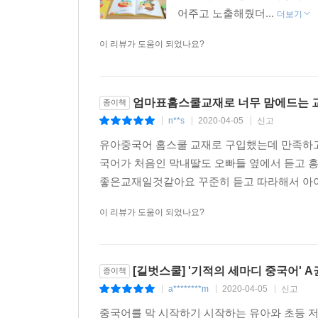
어주고 노출해줬더...
더보기
이 리뷰가 도움이 되었나요?
엄마표홈스쿨교재로 너무 맘에드는 
종이책
n**s
2020-04-05
신고
|
|
|
유아중국어 홈스쿨 교재로 구입했는데 만족하
국어가 처음인 막내딸도 오빠들 옆에서 듣고
좋은교재일것같아요 꾸준히 듣고 따라해서 아이
이 리뷰가 도움이 되었나요?
[길벗스쿨] '기적의 세마디 중국어' 
종이책
a********m
2020-04-05
신고
|
|
|
중국어를 막 시작하기 시작하는 유아와 초등 저