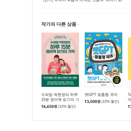
작가의 다른 상품
수퍼맘 박현영의 하루
챗GPT 맞춤형 국어
T
15분 영어책 읽기의 기
13,500
원
(10% 할인)
적
16,650
원
(10% 할인)
1