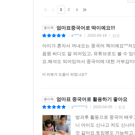
1
2
엄마표중국어로 딱이예요!!!
종이책
e****4
2020-04-19
신고
|
|
|
아이가 혼자서 꺼내오는 중국어 책이예요^^저도
음원 씨디도 잘 되어있고, 유튜브로도 볼 수
요.해석도 되어있어서 중국어에 대한 거부감이나
이 리뷰가 도움이 되었나요?
엄마표 중국어로 활용하기 좋아요
종이책
y********3
2020-04-05
신고
|
|
|
방과후 활동으로 중국어 배우
니 아이도 신나고 저도 신나
것 같아요.토킹펜도 가능하고.