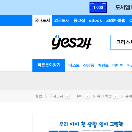
국내도서
외국도서
중고샵
eBook
크레마클럽
C
빠른분야찾기
베스트
신상품
이벤트
바이백
매
웰컴
국내도서
유아
유아 학습
유아