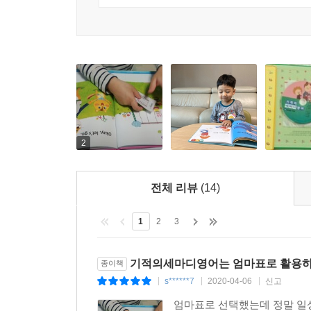
2
전체 리뷰
(14)
1
2
3
기적의세마디영어는 엄마표로 활용하
종이책
s******7
2020-04-06
신고
|
|
|
엄마표로 선택했는데 정말 일