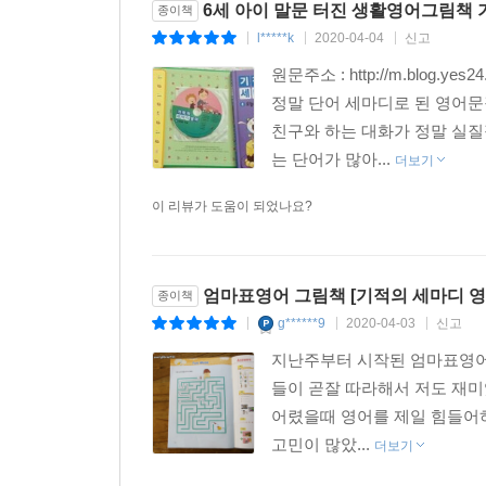
6세 아이 말문 터진 생활영어그림책 
종이책
l*****k
2020-04-04
신고
|
|
|
원문주소 : http://m.blog
정말 단어 세마디로 된 영어문
친구와 하는 대화가 정말 실
는 단어가 많아...
더보기
이 리뷰가 도움이 되었나요?
엄마표영어 그림책 [기적의 세마디 영
종이책
g******9
2020-04-03
신고
|
|
|
지난주부터 시작된 엄마표영어
들이 곧잘 따라해서 저도 재
어렸을때 영어를 제일 힘들어
고민이 많았...
더보기