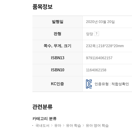
품목정보
발행일
2020년 03월 20일
판형
양장
쪽수, 무게, 크기
232쪽 | 218*228*20mm
ISBN13
9791164062157
ISBN10
1164062158
KC인증
인증유형 : 적합성확인
관련분류
카테고리 분류
국내도서
유아
유아 학습
유아 영어 학습