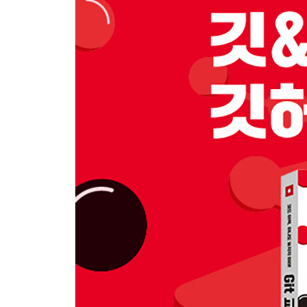
__2.3.2 깃 명령어로 실행
__2.3.3 소스트리로 실행
2.4 환경 설정
__2.4.1 config 명령어
__2.4.2 로컬 사용자
__2.4.3 글로벌 사용자(추천)
__2.4.4 환경 설정 파일 확인 및 직접 수정
__2.4.5 소스트리의 환경 설정
__2.4.6 별칭
2.5 비주얼 스튜디오 코드
2.6 정리
3장 깃 개념 잡기
3.1 깃 저장소 생성
__3.1.1 폴더와 깃 저장소
__3.1.2 초기화
__3.1.3 숨겨진 폴더 = .git 폴더