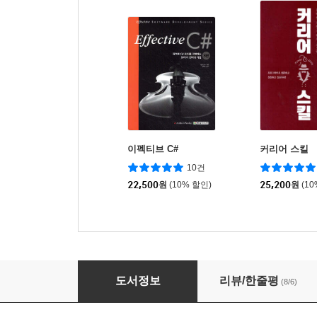
이펙티브 C#
커리어 스킬
10건
22,500
원
(10% 할인)
25,200
원
(1
Git 교과서
도서정보
리뷰/한줄평
(8/6)