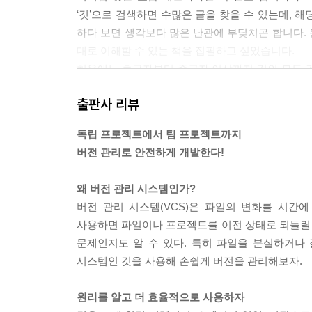
__11.2.2 자식 저장소 생성
‘깃’으로 검색하면 수많은 글을 찾을 수 있는데, 
11.3 서브모듈 추가
하다 보면 생각보다 많은 난관에 부딪치곤 합니다.
__11.3.1 저장소 연결
대로 이해할 수 있는 책을 집필하고 싶었습니다.
__11.3.2 설정 파일
처음에는 초급자부터 중급자 이상까지 깃의 모든 
__11.3.3 모듈 커밋
여겨져 입문에 꼭 필요한 주제들만 책에 담았습니다.
11.4 서브모듈 작업
출판사 리뷰
힐 수 있게 하고자 노력했습니다.
__11.4.1 모듈 저장소
책에 담고 싶었으나 넣지 못한 내용들은 오픈 소스 
__11.4.2 모듈 상태
독립 프로젝트에서 팀 프로젝트까지
__11.4.3 모듈 커밋
버전 관리로 안전하게 개발한다!
__11.4.4 부모 커밋
-「지은이의 말」중에서
11.5 자식 저장소 갱신
왜 버전 관리 시스템인가?
__11.5.1 자식 저장소
버전 관리 시스템(VCS)은 파일의 변화를 시간
__11.5.2 자식 저장소 갱신
사용하면 파일이나 프로젝트를 이전 상태로 되돌릴 수
__11.5.3 자식 저장소 작업
문제인지도 알 수 있다. 특히 파일을 분실하거나
__11.5.4 부모 저장소 적용
시스템인 깃을 사용해 손쉽게 버전을 관리해보자.
__11.5.5 부모 저장소 갱신
11.6 부모 저장소 복제
원리를 알고 더 효율적으로 사용하자
__11.6.1 부모 저장소 복제