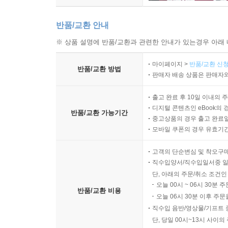
반품/교환 안내
※ 상품 설명에 반품/교환과 관련한 안내가 있는경우 아래 
마이페이지 >
반품/교환 신청
반품/교환 방법
판매자 배송 상품은 판매자와
출고 완료 후 10일 이내의 
디지털 콘텐츠인 eBook의 
반품/교환 가능기간
중고상품의 경우 출고 완료일
모바일 쿠폰의 경우 유효기간(
고객의 단순변심 및 착오구
직수입양서/직수입일서중 일
단, 아래의 주문/취소 조건인
오늘 00시 ~ 06시 30분 
반품/교환 비용
오늘 06시 30분 이후 주문
직수입 음반/영상물/기프트 
단, 당일 00시~13시 사이