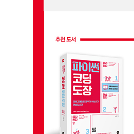
__8.7.1 베이스
__8.7.2 베이스 변경
__8.7.3 리베이스 vs 병합
__8.7.4 리베이스 명령어
__8.7.5 리베이스 병합
__8.7.6 리베이스되었는지 확인
__8.7.7 리베이스 후 브랜치
__8.7.8 리베이스 충돌과 해결
__8.7.9 rebase 명령어로 커밋 수정
__8.7.10 리베이스할 때 주의할 점
8.8 정리
9장 복귀
9.1 되돌리기
__9.1.1 다시 시작
9.2 리셋
__9.2.1 복귀 시점
__9.2.2 reset 명령어