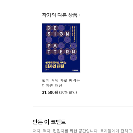
10장 배포 관리와 태그
10.1 배포
작가의 다른 상품
10.2 버전
10.3 태그
10.4 태그 목록
10.5 Annotated 태그
__10.5.1 태그 생성
__10.5.2 간단한 메시지
__10.5.3 소스트리에서 태그 생성
__10.5.4 태그는 중복해서 생성할 수 없다
쉽게 배워 바로 써먹는
__10.5.5 태그 삭제
디자인 패턴
__10.5.6 태그의 상세 정보 확인: show 명령어
31,500
원
(10% 할인)
10.6 Lightweight 태그
__10.6.1 체크섬
__10.6.2 태그의 상세 정보 확인
만든 이 코멘트
10.7 특정 커밋 태그
__10.7.1 소스트리에서 특정 커밋 지정
저자, 역자, 편집자를 위한 공간입니다. 독자들에게 전하고