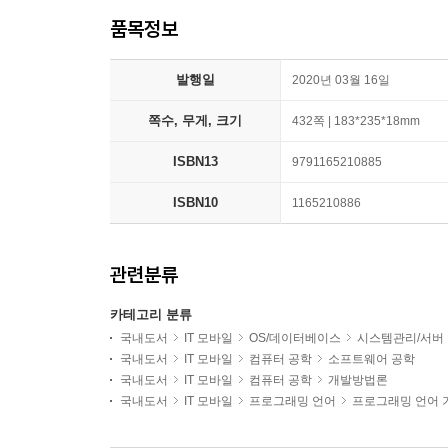
품목정보
발행일
2020년 03월 16일
쪽수, 무게, 크기
432쪽 | 183*235*18mm
ISBN13
9791165210885
ISBN10
1165210886
관련분류
카테고리 분류
국내도서
IT 모바일
OS/데이터베이스
시스템관리/서버
국내도서
IT 모바일
컴퓨터 공학
소프트웨어 공학
국내도서
IT 모바일
컴퓨터 공학
개발방법론
국내도서
IT 모바일
프로그래밍 언어
프로그래밍 언어 