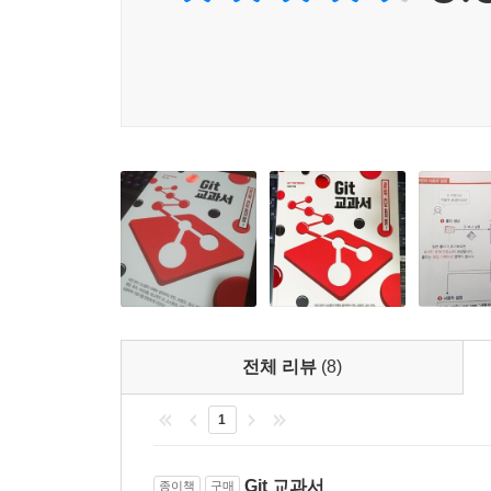
12.3 파일 애너테이션
__12.3.1 blame
__12.3.2 실습 환경 준비
__12.3.3 blame 명령어
__12.3.4 옵션 활용
12.4 replace
__12.4.1 실습 환경 준비
__12.4.2 저장소 분리
__12.4.3 저장소 분리
__12.4.4 저장소 연결
12.5 가비지 콜렉트
__12.5.1 가비지
__12.5.2 압축 관리
전체 리뷰
(8)
__12.5.3 실행
__12.5.4 refs 압축
1
__12.5.5 환경 설정
12.6 prune
Git 교과서
종이책
구매