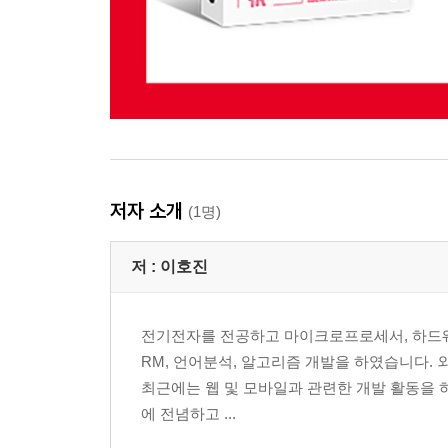
__9.2.3 soft 옵션
__9.2.4 mixed 옵션
__9.2.5 hard 옵션
__9.2.6 소스트리
__9.2.7 커밋 합치기
__9.2.8 스테이지 리셋
__9.2.9 작업 취소
__9.2.10 병합 취소
저자 소개
(1명)
__9.2.11 주의할 점
9.3 리버트
저 :
이호진
__9.3.1 취소 커밋
__9.3.2 리버트 지정
__9.3.3 소스트리에서 리버트
전기전자를 전공하고 마이크로프로세서, 하드웨어 설
__9.3.4 병합 취소
RM, 언어분석, 알고리즘 개발을 하였습니다. 외
__9.3.5 리버트 히스토리
최근에는 웹 및 모바일과 관련한 개발 활동을 
9.4 정리
에 전념하고 ...