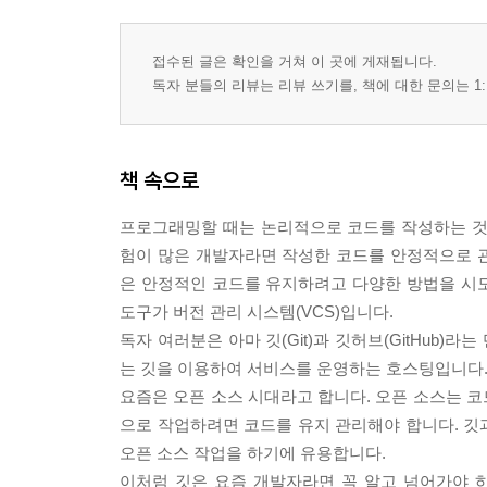
10.8 태그를 사용한 체크아웃
__10.8.1 태그 브랜치
접수된 글은 확인을 거쳐 이 곳에 게재됩니다.
10.9 태그 공유
독자 분들의 리뷰는 리뷰 쓰기를, 책에 대한 문의는 1:
__10.9.1 원격 저장소 생성
__10.9.2 태그 동기화
__10.9.3 전체 태그 동기화
책 속으로
__10.9.4 원격 저장소의 태그 수정과 삭제
__10.9.5 원격 저장소에 로컬과 다른 이름으로 태그
프로그래밍할 때는 논리적으로 코드를 작성하는 것
10.10 정리
험이 많은 개발자라면 작성한 코드를 안정적으로 
은 안정적인 코드를 유지하려고 다양한 방법을 시
11장 서브모듈
도구가 버전 관리 시스템(VCS)입니다.
11.1 대형 프로젝트
독자 여러분은 아마 깃(Git)과 깃허브(GitHub
__11.1.1 저장 용량
는 깃을 이용하여 서비스를 운영하는 호스팅입니다
__11.1.2 저장소 분리
요즘은 오픈 소스 시대라고 합니다. 오픈 소스는 
__11.1.3 상하 관계
으로 작업하려면 코드를 유지 관리해야 합니다. 깃
11.2 실습을 위한 저장소 준비
오픈 소스 작업을 하기에 유용합니다.
__11.2.1 메인 저장소 생성
이처럼 깃은 요즘 개발자라면 꼭 알고 넘어가야 