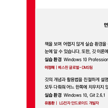
__8.2.2 병합 위치
__8.2.3 Fast-Forward 병합 적용
8.3 3-way 병합
__8.3.1 브랜치 생성과 수정 작업
__8.3.2 마스터 변경
__8.3.3 공통 조상
__8.3.4 병합 커밋
__8.3.5 병합 메시지
8.4 브랜치 삭제
__8.4.1 병합 후 삭제
8.5 충돌
__8.5.1 충돌이 생기는 상황
__8.5.2 실습을 위한 충돌 만들기
__8.5.3 수동으로 충돌 해결
__8.5.4 소스트리에서 충돌 해결
8.6 브랜치 병합 여부 확인
8.7 리베이스