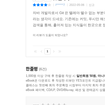
__12.6.1 고립된 객체
l******7
2022-05-06
신고
|
|
|
__12.6.2 실습 환경 준비
자바 개발자로서 Git 은 뗄레야 뗄수 없는 부분
__12.6.3 객체 삭제
라는 생각이 드네요. 기존에는 커밋, 푸시만 해오
__12.6.4 객체 정리
검색을 통해, 흩어져 있는 지식들이 한곳으로 
__12.6.5 원격 작업
12.7 rerere
이 리뷰가 도움이 되었나요?
__12.7.1 동일한 충돌
__12.7.2 활성화
1
__12.7.3 실습 준비
__12.7.4 충돌 및 기록
__12.7.5 자동 해결
한줄평
(6건)
12.8 정리
1,000원 이상 구매 후 한줄평 작성 시
일반회원 50원, 마니
eBook은 다운로드 후 작성한 리뷰만 YES포인트 지급됩니
자주 사용하는 명령어 모음
클래스는 첫번째 회차 주문확정 시점부터 마지막 회차 주문
eBook 페이백, CD/LP, DVD/Blu-ray, 패션 및 판매금