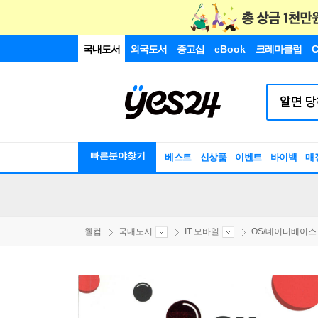
국내도서
외국도서
중고샵
eBook
크레마클럽
C
빠른분야찾기
베스트
신상품
이벤트
바이백
매
웰컴
국내도서
IT 모바일
OS/데이터베이스