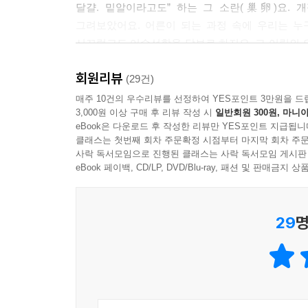
달걀. 밑알이라고도” 하는 그 소란(巢卵)요. 
그려보았어요. 어른이 되는 과정 속에 우리는 누
시끄럽고도 어수선함을 담보로 하지요. 그 어림의 
심벌과도 같은 말이 아닐까 해요. 청춘이니까 갖
회원리뷰
거라서 그간 많이들 제 품에서 저만의 것으로 품
(29건)
과정을 반복하게도 되었다지요.
매주 10건의 우수리뷰를 선정하여 YES포인트 3만원을 드
3,000원 이상 구매 후 리뷰 작성 시
일반회원 300원, 마니아
eBook은 다운로드 후 작성한 리뷰만 YES포인트 지급됩니
『소란』은 ‘어림’을 사랑하는 사람을 위한 책입니다. 
클래스는 첫번째 회차 주문확정 시점부터 마지막 회차 주문
따위가 쉽게 들러붙죠. 나이가 들수록 우리가 비껴 
사락 독서모임으로 진행된 클래스는 사락 독서모임 게시판
깃든 시절에 있는 줄도 모르고, 우리는 어림에서 멀
eBook 페이백, CD/LP, DVD/Blu-ray, 패션 및 판매금
-개정판 서문에서
29
명
그래요. “어떤 시절은 자꾸 접”히지요. 특히나 어
겪어내는 어린 시절에 우리는 더더욱 “허리를 반
속상하던 때” 그때를 서른이라 상징적으로 말한다면 
안팎의 무모함, 서른 안팎의 그러나 뜨거움. 우리는
않은가요. ‘안팎’이란 말의 범주가 생각보다 널찍하