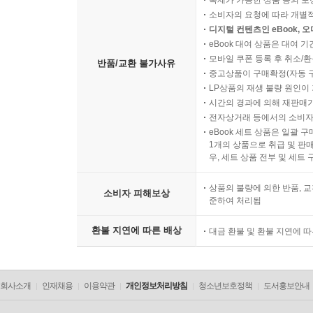
복제가 가능한 상품 등의 포장을 
소비자의 요청에 따라 개별
디지털 컨텐츠인 eBook, 
eBook 대여 상품은 대여 기
모바일 쿠폰 등록 후 취소/환
반품/교환 불가사유
중고상품이 구매확정(자동 
LP상품의 재생 불량 원인이 기
시간의 경과에 의해 재판매가
전자상거래 등에서의 소비자
eBook 세트 상품은 일괄 
1개의 상품으로 취급 및 판매
우, 세트 상품 전부 및 세트
상품의 불량에 의한 반품, 교
소비자 피해보상
준하여 처리됨
환불 지연에 따른 배상
대금 환불 및 환불 지연에 
회사소개
인재채용
이용약관
개인정보처리방침
청소년보호정책
도서홍보안내