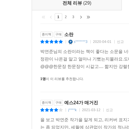
전체 리뷰
(29)
1
2
3
소란
종이책
구매
s*******3
2020-04-01
신고
|
|
|
박연준님의 소란이라는 책이 좋다는 소문을 너무 
정판이 나온걸 알고 얼마나 기뻤는지몰라요.도대
@@@한문장 한문장이 시같고.... 짧지만 강렬
1명
이 이 리뷰를 추천합니다.
예스24가 매거진
종이책
구매
j****k
2021-03-12
신고
|
|
|
을 보고 박연준 작가을 알게 되고, 리커버 표
는 좀 되었지만, 세월에 상관없이 작가의 적