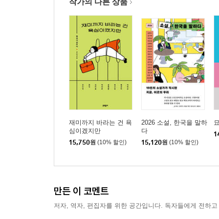
작가의 다른 상품
코―감기전感氣傳 164
고양이 167
춤, 말보다 앞선 언어 168
4부 방금 태어난 눈물은 모두 과거에 빚지고 있다
슬픔은 슬픔대로 즐겁다 179
고모 방 186
할머니 190
잃어버린 것들은 모두 유년에 가 산다 194
재미까지 바라는 건 욕
2026 소설, 한국을 말하
심이겠지만
다
내 침대 아래 죽음이 잠들어 있다 198
1
15,750
원
(10% 할인)
15,120
원
(10% 할인)
봄비 205
신발 가게 208
겨울은 사라지는 것이 아니라 녹는 것이다 210
12월, 머뭇거리며 돌아가는 달 212
만든 이 코멘트
가는 봄에게 목례를―죽은 아빠에게 216
저자, 역자, 편집자를 위한 공간입니다. 독자들에게 전하고
느리게 오는 것들 222