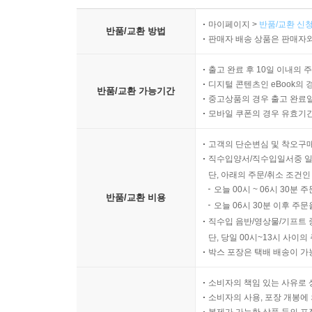
마이페이지 >
반품/교환 신청
반품/교환 방법
판매자 배송 상품은 판매자와
출고 완료 후 10일 이내의 
디지털 콘텐츠인 eBook의 
반품/교환 가능기간
중고상품의 경우 출고 완료일
모바일 쿠폰의 경우 유효기간(
고객의 단순변심 및 착오구
직수입양서/직수입일서중 일
단, 아래의 주문/취소 조건인
오늘 00시 ~ 06시 30분 
반품/교환 비용
오늘 06시 30분 이후 주문
직수입 음반/영상물/기프트 
단, 당일 00시~13시 사이
박스 포장은 택배 배송이 가
소비자의 책임 있는 사유로 
소비자의 사용, 포장 개봉에 