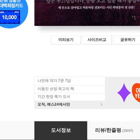
미리보기
사이즈비교
공유하기
나민애 작가 7문 7답
이동진 선정 최고의 책
기간 한정 특가 도서
오직, 예스24에서만
소란
도서정보
리뷰/한줄평
(29/47)