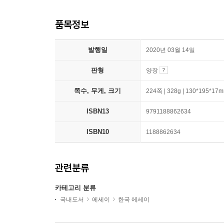
품목정보
발행일
2020년 03월 14일
판형
양장
쪽수, 무게, 크기
224쪽 | 328g | 130*195*17
ISBN13
9791188862634
ISBN10
1188862634
관련분류
카테고리 분류
국내도서
에세이
한국 에세이