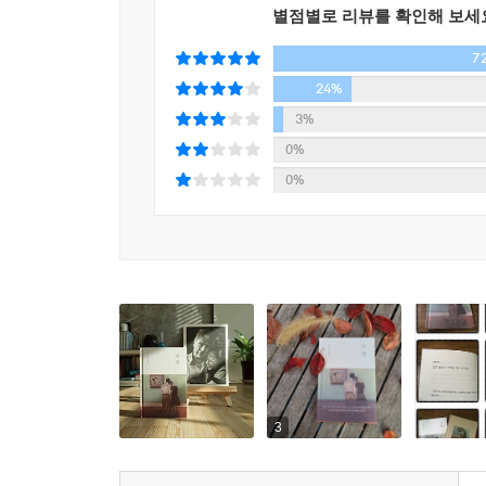
별점별로 리뷰를 확인해 보세
『소란』은 이 열기로 가득한 책입니다. 총 4부로 나
7
이 네 단어가 우리들 안에 얼마나 깊숙하게 들어
보폭을 더 크게도 더 촘촘히도 해줄 거라고 봐요. “누
24%
가만히 ‘있다’”. 그쵸. “방금 태어난 눈물은 모
3%
거예요. 이런 이해 속에 이런 되새김 속에 박연준 
0%
마음을 주어 우리를 돌봐주는 책, 돌보듯 읽게 하는
0%
3