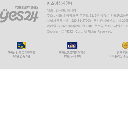
대표 : 김석환, 최세라
주소 : 서울시 영등포구 은행로 11, 5층~6층(여의도동,일신
사업자등록번호 : 229-81-37000 통신판매업신고 : 제 200
이메일 : yes24help@yes24.com 호스팅 서비스사업자 :
Copyright ⓒ YES24 Corp. All Rights Reserved.