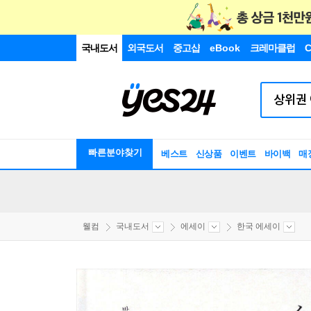
국내도서
외국도서
중고샵
eBook
크레마클럽
C
빠른분야찾기
베스트
신상품
이벤트
바이백
매
웰컴
국내도서
에세이
한국 에세이