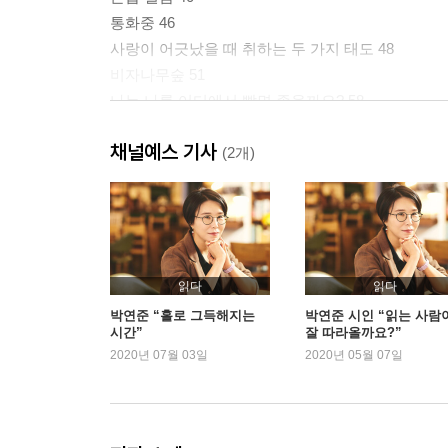
통화중 46
사랑이 어긋났을 때 취하는 두 가지 태도 48
비자나무숲 51
나는 나를 어디에서 빨면 좋을까요? 58
일곱 살 클레멘타인 60
채널예스 기사
(2개)
2부 나는 안녕한지, 잘 지내는지
첫, 75
서른 78
겨울 바다, 껍질 82
읽다
읽다
그보다 나는 안녕한지 88
박연준 “홀로 그득해지는
박연준 시인 “읽는 사람
시간”
잘 따라올까요?”
뱀같이 꼬인 인생일지라도 91
2020년 07월 03일
2020년 05월 07일
바보 이반을 사랑하는 마음으로 94
이파리들 101
요리하는 일요일 102
완창完唱에 대하여 106