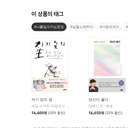
이 상품의 태그
#나를일으키는문장
#삶을노래하다
#사랑의의미
자기 앞의 생
당신이 옳다
에밀 아자르 저/용경식 역
문학동네
정혜신 저
해냄
|
|
14,400
원
(10% 할인)
16,650
원
(10% 할인)