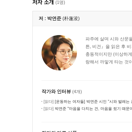
저자 소개
(1명)
사과는 맛있어 109
오후 4시를 기보記譜함 112
저 :
박연준
(朴蓮浚)
모란 일기―토지문화관에서 116
3부 시는 가만히 ‘있다’
파주에 살며 시와 산문을 
튼, 비건』을 읽은 후 
당신의 부러진 안경다리 125
충동적이지만 (이상하게
똥을 두고 온 적도, 두고 온 똥이 된 적도 있다 128
랑해서 까맣게 타는 것이 
글쓰기의 두려움 134
도레미파솔라‘시’도 속에 잠긴 시詩 140
하이힐―사랑에 출구는 없다 144
청국장은 지지 않는다 150
작가와 인터뷰
(4개)
꼭지 152
[읽다]
[운동하는 여자들] 박연준 시인 "시와 발레는 같은 곳을
음경 156
[읽다]
박연준 "마음을 다치는 건, 마음을 썼기 때문
잠지 158
계단 160
꿈 162