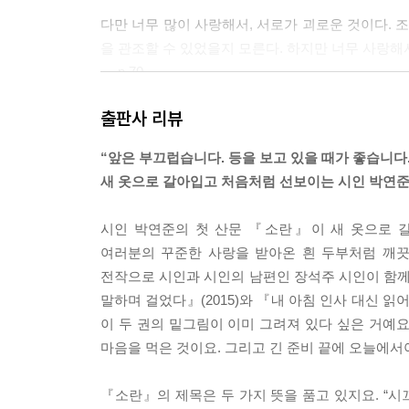
다만 너무 많이 사랑해서, 서로가 괴로운 것이다. 
을 관조할 수 있었을지 모른다. 하지만 너무 사랑해
--- p.70
출판사 리뷰
몸은 거짓말을 하지 않고, 왜곡하지 않는다. 사랑한
--- p.175
“앞은 부끄럽습니다. 등을 보고 있을 때가 좋습니다.
새 옷으로 갈아입고 처음처럼 선보이는 시인 박연준
이렇게 붉은 봄밤.
누군가를 사랑한다면 그 마음 때문에 붉은 녹이 곳곳
시인 박연준의 첫 산문 『소란』이 새 옷으로 갈
여러분의 꾸준한 사랑을 받아온 흰 두부처럼 깨
--- p.218
전작으로 시인과 시인의 남편인 장석주 시인이 함께 펴
말하며 걸었다』(2015)와 『내 아침 인사 대신 읽
이 두 권의 밑그림이 이미 그려져 있다 싶은 거예
마음을 먹은 것이요. 그리고 긴 준비 끝에 오늘에서야
『소란』의 제목은 두 가지 뜻을 품고 있지요. “시