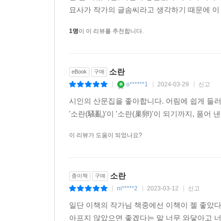
묘사가 작가의 글솜씨라고 생각하기 때문에 이 
1명
이 이 리뷰를 추천합니다.
소란
eBook
구매
o******1
2024-03-29
신고
|
|
|
시인의 산문집을 좋아합니다. 어림에 쉽게 들러붙는
'소란(騷亂)'이 '소란(巢卵)'이 되기까지, 품
이 리뷰가 도움이 되었나요?
소란
종이책
구매
m*****2
2023-03-12
신고
|
|
|
일단 이책의 작가님 책중에선 이책이 젤 좋았다
아프지 않았으면 좋겠다는 말 너무 와닿아고 