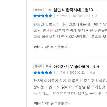
설민석 한국사대모험13
종이책
구매
p******8
2020-05-27
신고
|
|
|
한동안 안보길래 이제 안보나했는데 13편 사
요~이번편은 일본의 침략에 맞서 싸운 위인들
족을 희생시킨 나쁜 친일파반대되는 모습을 보
1명
이 이 리뷰를 추천합니다.
아이가 너무 좋아해요...ㅎㅎ
종이책
구매
l*****0
2020-05-21
신고
|
|
|
7~8세 아이들이 읽기 딱 좋은 수준인것 같아요.
쌓아놓고 읽고 또 읽어요...^^정말 잘 구매한
득 거리고....ㅎㅎㅎㅎㅎㅎ다음책도 무척이나 
1명
이 이 리뷰를 추천합니다.