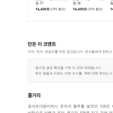
험 37
험 36
험
14,400
원
(10% 할인)
14,400
원
(10% 할인)
1
만든 이 코멘트
저자, 역자, 편집자를 위한 공간입니다. 독자들에게 전하고
접수된 글은 확인을 거쳐 이 곳에 게재됩니다.
독자 분들의 리뷰는 리뷰 쓰기를, 책에 대한 문의는 1:
줄거리
광개토대왕비에서 문덕과 혈투를 벌였던 X맨은 
바탕으로 설쌤과 온달, 평강은 X맨을 잡기 위해 