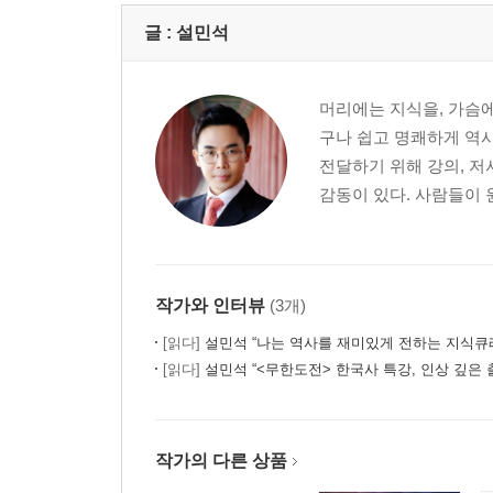
글 :
설민석
머리에는 지식을, 가슴에
구나 쉽고 명쾌하게 역사
전달하기 위해 강의, 저
감동이 있다. 사람들이 
작가와 인터뷰
(3개)
[읽다]
설민석 “나는 역사를 재미있게 전하는 지식큐
[읽다]
설민석 “<무한도전> 한국사 특강, 인상 깊은 
작가의 다른 상품