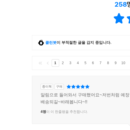
258
클린봇
이 부적절한 글을 감지 중입니다.
1
2
3
4
5
6
7
8
9
10
종이책
구매
알림으로 들어와서 구매했어요~저번처럼 예정
배송되길~바래봅니다~!!
4명
이 이 한줄평을 추천합니다.