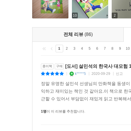
10
2
전체 리뷰
(86)
1
2
3
4
5
6
7
8
9
10
[도서] 설민석의 한국사 대모험 1
종이책
구매
k*****5
2020-09-29
신고
|
|
|
정말 유명한 설민석 선생님의 만화책을 동생이
익하고 재미있는 책인 것 같아요.이 책으로 한
근할 수 있어서 부담없이 재밌게 읽고 반복해서 
1명
이 이 리뷰를 추천합니다.