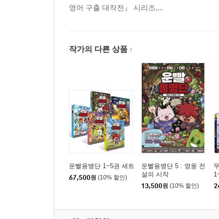
영어 구출 대작전』 시리즈,...
작가의 다른 상품
운빨용병단 1~5권 세트
운빨용병단 5 : 영웅 전
설의 시작
1
67,500
원
(10% 할인)
13,500
원
(10% 할인)
2