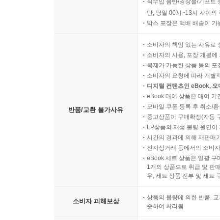
직수입 음반/영상물/기프트 
단, 당일 00시~13시 사이
박스 포장은 택배 배송이 가
소비자의 책임 있는 사유로 
소비자의 사용, 포장 개봉에 
복제가 가능한 상품 등의 포장을 
소비자의 요청에 따라 개별
디지털 컨텐츠인 eBook, 
eBook 대여 상품은 대여 기
모바일 쿠폰 등록 후 취소/환
반품/교환 불가사유
중고상품이 구매확정(자동 
LP상품의 재생 불량 원인이 기
시간의 경과에 의해 재판매가
전자상거래 등에서의 소비자
eBook 세트 상품은 일괄 
1개의 상품으로 취급 및 판매
우, 세트 상품 전부 및 세트
상품의 불량에 의한 반품, 교
소비자 피해보상
준하여 처리됨