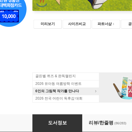
미리보기
사이즈비교
파트너샵
공
골든벨 퀴즈 & 완독챌린지
2026 유아동 여름방학 이벤트
6인의 그림책 작가를 만나다
2026 전국 어린이 독후감 대회
설민석의 한국사 대모험 13
도서정보
리뷰/한줄평
(86/283)