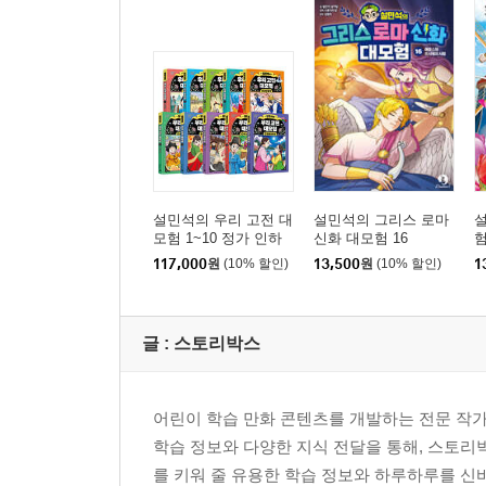
설민석의 우리 고전 대
설민석의 그리스 로마
모험 1~10 정가 인하
신화 대모험 16
험
세트
117,000
원
(10% 할인)
13,500
원
(10% 할인)
1
글 :
스토리박스
어린이 학습 만화 콘텐츠를 개발하는 전문 작가
학습 정보와 다양한 지식 전달을 통해, 스토리
를 키워 줄 유용한 학습 정보와 하루하루를 신