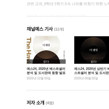
관련 교과_6학년 1학기 2-4, 나라를 되찾기 위한 노
만화를 읽고 나면 문제도 풀려요! 185
정답 및 해설 195
채널예스 기사
(11개)
읽다
읽다
예스24, 2020년 베스트셀러
예스24, 2020년 상반기 
분석 및 도서판매 동향 발표
스트셀러 분석 및 도서
동향 발표
2020년 12월 03일
2020년 06월 02일
저자 소개
(4명)