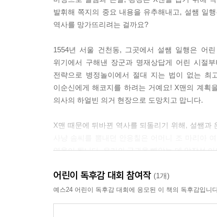
발휘해 쪽지의 중요 내용을 유추해내고, 설쌤 일행
역사를 망가뜨리려는 걸까요?
1554년 서울 건천동, 그곳에서 설쌤 일행은 
위기에서 구해낸 장군과 명재상답게 어린 시절부
전략으로 병정놀이에서 절대 지는 법이 없는 최고
이순신에게 해코지를 하려는 거예요! X맨의 계획을
의사의 하얼빈 의거 현장으로 도망치고 맙니다.
X맨 때문에 뒤바뀐 역사를 되돌리기 위해, 설쌤과 
사냥 솜씨를 뽐내던 안응칠은 어머니 조 마리아 
영웅이 됩니다. 우리의 국권을 빼앗는 데 앞장선 이
방해하려 기회를 엿보는데…
어린이 독후감 대회 참여작
(1개)
예스24 어린이 독후감 대회에 응모된 이 책의 독후감입니다