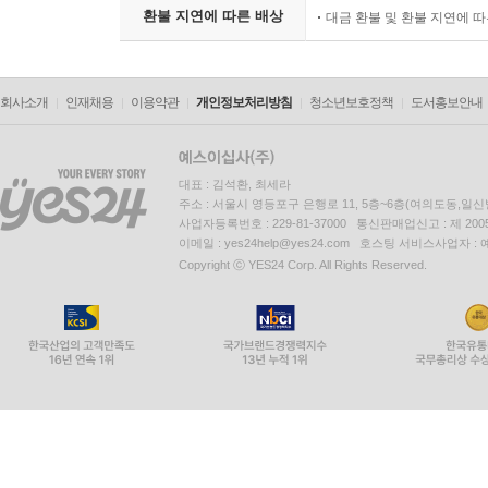
환불 지연에 따른 배상
대금 환불 및 환불 지연에 
회사소개
인재채용
이용약관
개인정보처리방침
청소년보호정책
도서홍보안내
대표 : 김석환, 최세라
주소 : 서울시 영등포구 은행로 11, 5층~6층(여의도동,일신
사업자등록번호 : 229-81-37000 통신판매업신고 : 제 200
이메일 : yes24help@yes24.com 호스팅 서비스사업자 :
Copyright ⓒ YES24 Corp. All Rights Reserved.