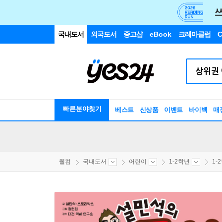
국내도서
외국도서
중고샵
eBook
크레마클럽
C
빠른분야찾기
베스트
신상품
이벤트
바이백
매
웰컴
국내도서
어린이
1-2학년
1-