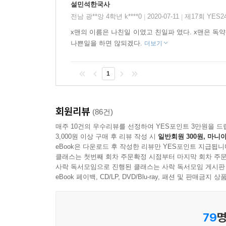
설민석한국사
전남 광**앙 4학년 k****0
2020-07-11
제17회 YES
|
|
x맨의 이름은 나친일 이였고 친일파 였다. x맨은 독
나쁜일을 하면 않되겠다.
더보기
1
회원리뷰
(86건)
매주 10건의 우수리뷰를 선정하여 YES포인트 3만원을 드
3,000원 이상 구매 후 리뷰 작성 시
일반회원 300원, 마니아
eBook은 다운로드 후 작성한 리뷰만 YES포인트 지급됩니
클래스는 첫번째 회차 주문확정 시점부터 마지막 회차 주문
사락 독서모임으로 진행된 클래스는 사락 독서모임 게시판
eBook 페이백, CD/LP, DVD/Blu-ray, 패션 및 판매금
79
명