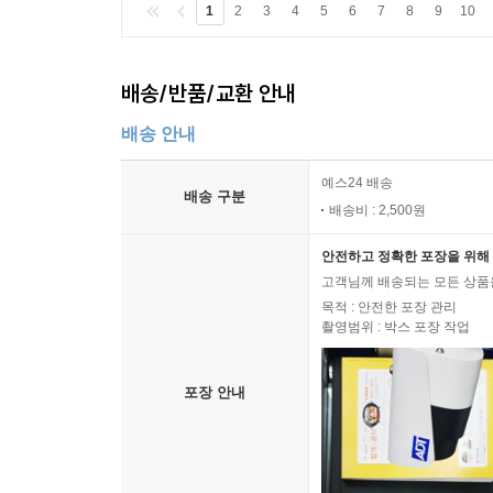
1
2
3
4
5
6
7
8
9
10
배송/반품/교환 안내
배송 안내
예스24 배송
배송 구분
배송비 : 2,500원
안전하고 정확한 포장을 위해 
고객님께 배송되는 모든 상품을
목적 : 안전한 포장 관리
촬영범위 : 박스 포장 작업
포장 안내