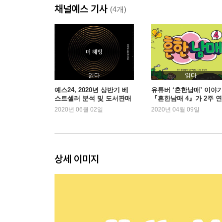
채널예스 기사
제2부. 진실기본값 이론의 승리: 낯선 사람을 파악하
(4개)
03. 펜타곤을 주무른 여왕: 낯선 사람을 항상 믿는
격추 전의 경고ㅣ완벽한 타이밍ㅣ스파이의 자질
발견하다
04. 천재 사기꾼을 무너뜨린 바보 성자: 낯선 사람
읽다
읽다
메이도프의 사기 전략ㅣ마코폴로스의 사기꾼 색출
예스24, 2020년 상반기 베
유튜버 ‘흔한남매’ 이야기
스트셀러 분석 및 도서판매
『흔한남매 4』가 2주 
05. 학대 혹은 친절: 상상하기 어려운 가능성과 그
동향 발표
1위
2020년 06월 02일
2020년 04월 09일
샤워장 안의 소년ㅣ우리 모두의 샌더스키ㅣ확신
끝나더라도ㅣ누구와 일할 것인가
제3부. 투명성 가정의 실패: 낯선 사람을 파악하기 
상세 이미지
06. [프렌즈]의 연기: 행복할 때 웃는 사람들
수정처럼 투명한 배우ㅣ희로애락의 표정ㅣ다윈의 
07. 유죄의 근거: 슬플 때 웃는 사람들
아만다 녹스의 게임ㅣ의심받는 정직한 넬리ㅣ슬픈 