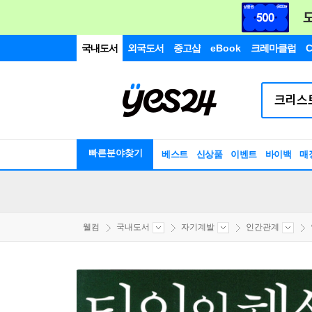
국내도서
외국도서
중고샵
eBook
크레마클럽
C
빠른분야찾기
베스트
신상품
이벤트
바이백
매
웰컴
국내도서
자기계발
인간관계