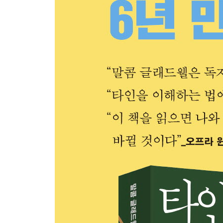
12. 당신이 샌드라 블랜드를 만났을 때: 오해의 시작
엔시니아의 세 가지 실수ㅣ의심하라, 또 의심
가라ㅣ한계
감사의 말
미주
찾아보기