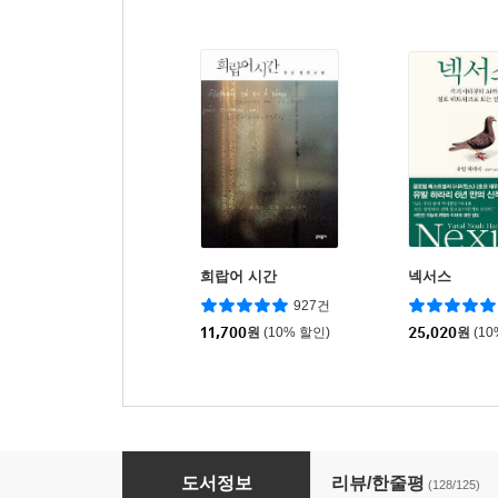
희랍어 시간
넥서스
927건
11,700
원
(10% 할인)
25,020
원
(1
타인의 해석
도서정보
리뷰/한줄평
(128/125)