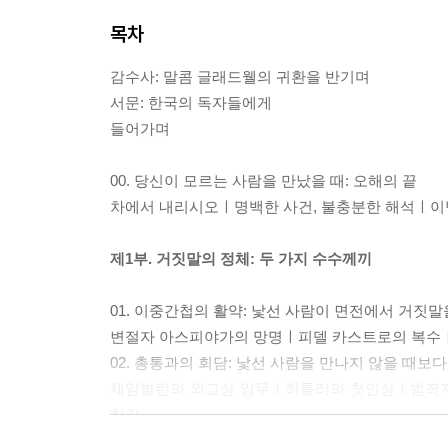
목차
감수사: 말콤 글래드웰의 귀환을 반기며
서문: 한국의 독자들에게
들어가며
00. 당신이 모르는 사람을 만났을 때: 오해의 끝
차에서 내리시오ㅣ명백한 사건, 불충분한 해석ㅣ이
제1부. 거짓말의 정체: 두 가지 수수께끼
01. 이중간첩의 활약: 낯선 사람이 면전에서 거짓
변절자 아스피야가의 망명ㅣ피델 카스트로의 복수
02. 총통과의 회담: 낯선 사람을 만나지 않을 때보다
체임벌린의 외교상 임무ㅣ히틀러의 첫인상ㅣ범죄자
착각