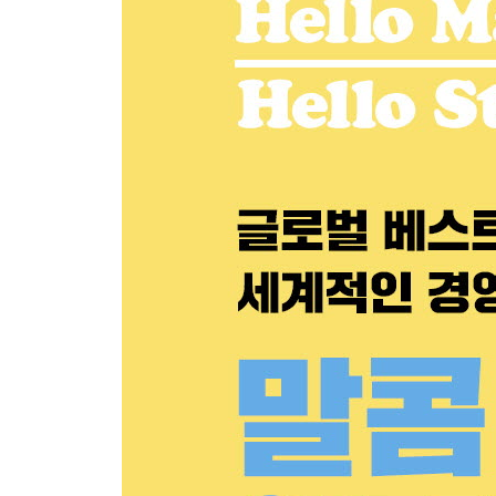
08. 통하지 않는 신호: 내면과 태도가 불일치할 때
사교클럽 파티의 끝ㅣ제각각의 신호들ㅣ불투명한 
위력ㅣ블랙아웃
제4부. 진실의 정체: 또 다른 수수께끼
09. 테러리스트의 자백: 낯선 사람을 완벽하게 해독
가장 극단적인 낯선 사람, KSMㅣ선진 신문 기
진실
제5부. 결합의 파괴: 낯선 사람을 파악하기 위한 세
10. 시인의 죽음: 특정 방법과 연결되는 행동
자주 예고된 이별ㅣ저주받은 천재의 집착ㅣ일산화
태어났다면ㅣ낯선 사람의 세상
11. 도시의 범죄: 특정 장소와 연결되는 행동
1차 캔자스시티 범죄 소탕 작전ㅣ2차 캔자스시티 