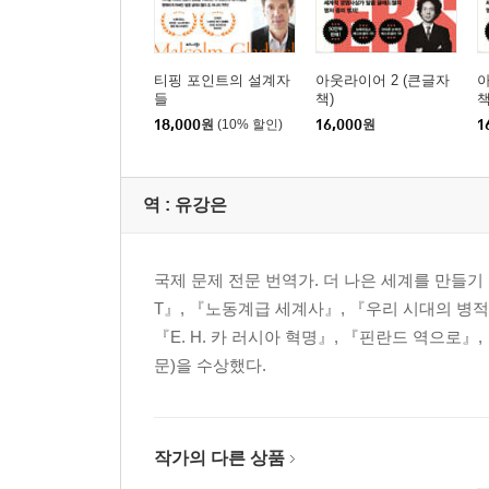
티핑 포인트의 설계자
아웃라이어 2 (큰글자
아
들
책)
책
18,000
원
(10% 할인)
16,000
원
1
역 :
유강은
국제 문제 전문 번역가. 더 나은 세계를 만들기 
T』, 『노동계급 세계사』, 『우리 시대의 병
『E. H. 카 러시아 혁명』, 『핀란드 역으로
문)을 수상했다.
작가의 다른 상품