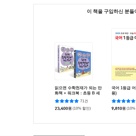
이 책을 구입하신 분
읽으면 수학천재가 되는 만
국어 1등급 어
화책 + 워크북 : 초등 B 세
용)
트
71건
23,400
원
(10% 할인)
9,810
원
(10%