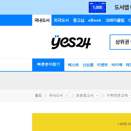
국내도서
외국도서
중고샵
eBook
크레마클럽
C
빠른분야찾기
베스트
신상품
이벤트
바이백
매
웰컴
국내도서
초등참고서
수학전문교재