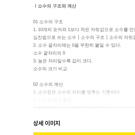
Ⅰ소수의 구조와 계산
01 소수의 구조
1. 10개의 숫자와 1보다 작은 자릿값으로 소수를 만
십진법으로 쓰는 소수┃소수의 구조┃소수의 자릿
2. 소수 끝자리에는 0을 무한히 붙일 수 있다.
소수 끝자리의 0
3. 높은 자리일수록 값이 크다.
소수의 크기 비교
02 소수의 계산
1. 소수점은 소수의 자리를 맞추는 기준이다.
소수의 덧셈과 뺄셈
2. 윗자리에서 1은 아랫자리에서 10이다.
받아올림이 있는 덧셈, 받아내림이 있는 뺄셈┃소수
상세 이미지
3. ●.■는 0.1이 ●■개다.
(소수)×(자연수)