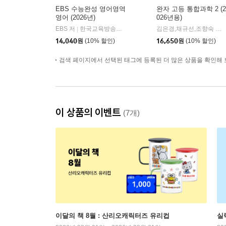
EBS 수능완성 영어영역
완자 고등 통합과학 2 (2
영어 (2026년)
026년용)
EBS 저
한국교육방송공사
김은경,채규선,조향숙 등저
|
14,040
원
(10% 할인)
16,650
원
(10% 할인)
검색 페이지에서 선택된 태그에 등록된 더 많은 상품을 확인해 
이 상품의 이벤트
(7개)
이달의 책 8월 : 산리오캐릭터즈 유리컵
실