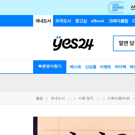
국내도서
외국도서
중고샵
eBook
크레마클럽
C
빠른분야찾기
베스트
신상품
이벤트
바이백
매
웰컴
국내도서
사회 정치
사회비평/비판