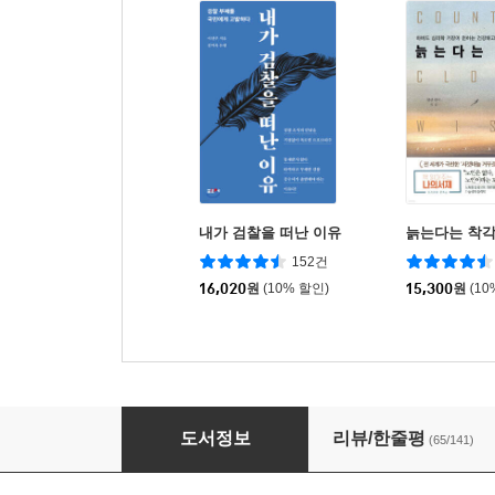
내가 검찰을 떠난 이유
늙는다는 착
152건
16,020
원
(10% 할인)
15,300
원
(10
김지은입니다
도서정보
리뷰/한줄평
(65/141)