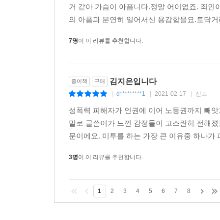
거 같아 가슴이 아픕니다.정말 어이없죠. 죄인
의 아픔과 분연히 일어서신 용감함을요.토닥거려
7명
이 이 리뷰를 추천합니다.
김지은입니다
종이책
구매
d*********1
2021-02-17
신고
|
|
|
성폭력 피해자가 인권에 이어 노동권까지 빼앗
말로 글쓴이가 느낀 감정들이 고스란히 전해졌는
문이에요. 미투를 하는 가장 큰 이유중 하나가 
3명
이 이 리뷰를 추천합니다.
1
2
3
4
5
6
7
8