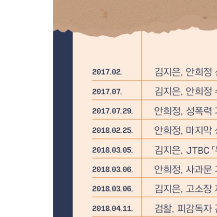
- 내일의 용기
6장 위드유: 연대의 마음이 모이다
안희정 성폭력 사건 공동대책위원회
변호인단
김지은과 함께하는 사람들
첫 조력자, 문 선배
캠프 동료이자 증인, 구자준
직장 동료이자 증인, 정연실
직장 선배이자 증인, 신용우
가족
고마운 분들께 드리는 글
에필로그 / 살아서 증명할 것이다
부록 1 / 세상에 외친 목소리
부록 2 / 재판 기록