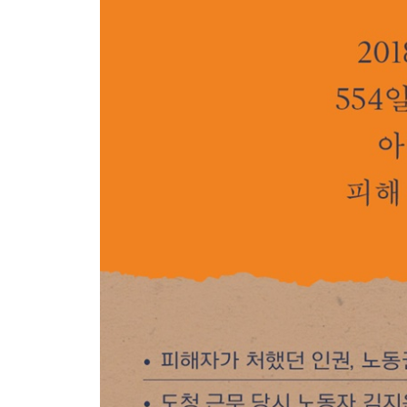
333일 만의 유죄 판결
또 다른 악몽의 시작
합의, 연인, 불륜
연관 검색어: 안희정 김지은 문자
다시 이어지는 마녀사냥
함께하는 사람들이 있어 버텼다
“내가 아는 김지은을 믿으니까.”
- 동료들이 보내온 탄원서
- “우리 모두가 김지은이다.”
- 왜 피해자의 곁에 서기로 했습니까?
4장 세상과 단절
방어기제
괜찮다고 말하지만, 사실 괜찮지 않다 / 어느새 1년 / 
가짜 뉴스 / 여자 그리고 엄마 / 호떡을 사 먹어도 
바람을 느끼다 / 빗속에서, 보호를 느끼다 / 세탁소: 이