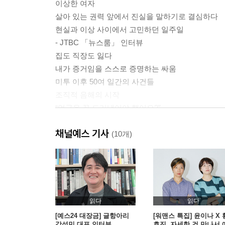
이상한 여자
살아 있는 권력 앞에서 진실을 말하기로 결심하다
현실과 이상 사이에서 고민하던 일주일
- JTBC 「뉴스룸」 인터뷰
집도 직장도 잃다
내가 증거임을 스스로 증명하는 싸움
미투 이후 50여 일간의 사건들
조직적 음해의 시작
“얼굴을 꼭 드러냈어야 했어요?”
- 「뉴스룸」 출연 당일 새벽
채널예스 기사
(10개)
2장 노동자 김지은
나, 김지은
‘정알못’ 노동자
대통령을 만드는 곳
읽다
읽다
첫 여성 수행비서가 되다
[예스24 대장금] 글항아리
[워맨스 특집] 윤이나 X 
강성민 대표 인터뷰
효진, 자세한 건 만나서 