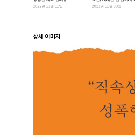
수행비서의 역할
기해
2022년 11월 11일
2021년 11월 08일
- 도지사 수행비서 업무 매뉴얼
24시간 수행비서의 생활
조직의 이상과 현실
일상적 폭력과 다음 범죄를 위한 사과
상세 이미지
모든 과정은 위력 그 자체였다
큰일과 작은 일
여자다움
권력자, 수행비서를 자르다
성희롱 사건 보도를 막아라, 지사님 심기가 언짢으
- 비서 업무의 특수성과 권력 관계
3장 피해자 김지은
보호는 없었다
“정조보다 무엇이 더 중요했습니까?”
안희정의 증인들
내게는 처음부터 끝까지 직장 상사였다