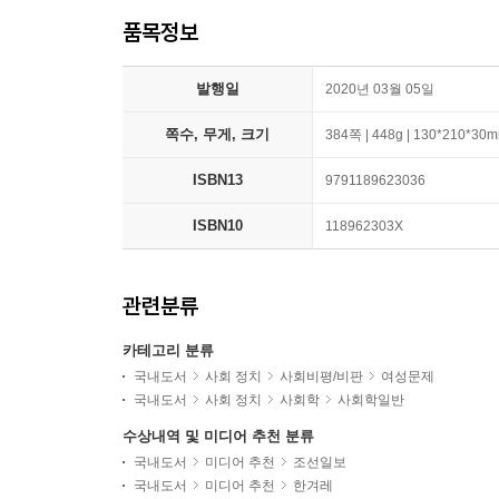
품목정보
발행일
2020년 03월 05일
쪽수, 무게, 크기
384쪽 | 448g | 130*210*30
ISBN13
9791189623036
ISBN10
118962303X
관련분류
카테고리 분류
국내도서
사회 정치
사회비평/비판
여성문제
국내도서
사회 정치
사회학
사회학일반
수상내역 및 미디어 추천 분류
국내도서
미디어 추천
조선일보
국내도서
미디어 추천
한겨레