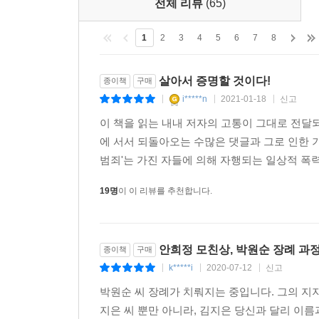
전체 리뷰
(65)
1
2
3
4
5
6
7
8
살아서 증명할 것이다!
종이책
구매
i*****n
2021-01-18
신고
|
|
|
이 책을 읽는 내내 저자의 고통이 그대로 전달
에 서서 되돌아오는 수많은 댓글과 그로 인한 
범죄'는 가진 자들에 의해 자행되는 일상적 폭력
19명
이 이 리뷰를 추천합니다.
안희정 모친상, 박원순 장례 과
종이책
구매
k*****i
2020-07-12
신고
|
|
|
박원순 씨 장례가 치뤄지는 중입니다. 그의 지
지은 씨 뿐만 아니라, 김지은 당신과 달리 이