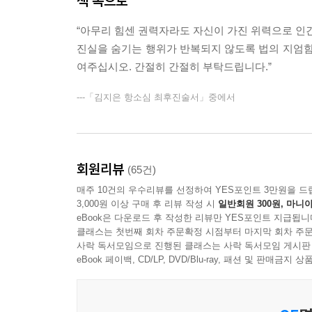
책 속으로
“아무리 힘센 권력자라도 자신이 가진 위력으로 인간
진실을 숨기는 행위가 반복되지 않도록 법의 지엄함
여주십시오. 간절히 간절히 부탁드립니다.”
---「김지은 항소심 최후진술서」중에서
회원리뷰
(65건)
매주 10건의 우수리뷰를 선정하여 YES포인트 3만원을 드
3,000원 이상 구매 후 리뷰 작성 시
일반회원 300원, 마니아
eBook은 다운로드 후 작성한 리뷰만 YES포인트 지급됩니
클래스는 첫번째 회차 주문확정 시점부터 마지막 회차 주문
사락 독서모임으로 진행된 클래스는 사락 독서모임 게시판
eBook 페이백, CD/LP, DVD/Blu-ray, 패션 및 판매금