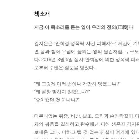
책소개
지금 이 목소리를 듣는 일이 우리의 정의(正義)다
김지은은 ‘안희정 성폭력 사건 피해자’로 세간에 기
면 왕과 함께 무덤에 묻히는 왕의 물건처럼, 누구
다. 2018년 3월 5일 상사 안희정에 의한 성폭력 
로부터 수많은 질문을 받았다.
“왜 그렇게 여러 번이나 가만히 당했느냐?”
“왜 곧장 말하지 않았느냐?”
“좋아했던 것 아니냐?”
터무니없는 위증, 비방, 날조, 모략과 손가락질이 
과의 싸움을 결심하고 완수해낸 피해 생존자 김지
보내온 그다. 더하고 뺄 것 없는 진실이 여기에 있