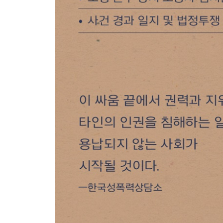
여름, 보호 장치 다이어트의 계절 / 팔찌 / 테러 / 나
/ 냉장고 앞 선인장 / 지은이와 지은이의 친구들을 
보호격리
무죄 선고 그 이후 / 병상일기 / 안정제를 내려놓다 
온도 / 떨어지는 꽃잎에도 눈물이 났다
5장 그래도 살아간다
미투 이후의 현실
대한민국의 수많은 여성이 ‘김지은’으로 살고 있다
치유, 피해자들의 연대
일상 회복 프로젝트
밖으로 나가봅시다
한 걸음 나아가다
봉사를 시작하던 날
다시 세상에 나갈 수 있을까
성폭력, 보통의 경험