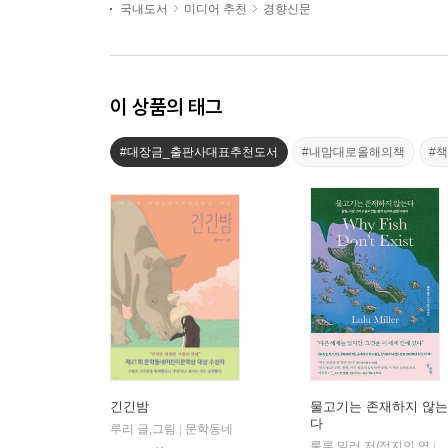
국내도서
미디어 추천
경향신문
이 상품의 태그
#대장금_출판사대표추천도서
#내맘대로올해의책
#
긴긴밤
물고기는 존재하지 않는
다
루리 글,그림
문학동네
|
룰루 밀러 저/정지인 역
|