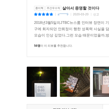
살아서 증명할 것이다
종이책
주간우수작
a******9
2020-03-20
신고
|
|
|
2018년3월5일의JTBC뉴스룸 인터뷰 장면이
구에 회자되던 안희정이 행한 성폭력 사실을 
모습이 인상 깊었다.그런 모습 때문이었을까,방
56명
이 이 리뷰를 추천합니다.