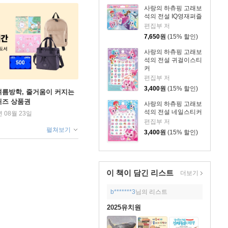
사랑의 하츄핑 고래보
석의 전설 IQ영재퍼즐
편집부 저
7,650
원
(15% 할인)
사랑의 하츄핑 고래보
석의 전설 귀걸이스티
커
편집부 저
3,400
원
(15% 할인)
여름방학, 줄거움이 커지는
퀴즈 상품권
사랑의 하츄핑 고래보
석의 전설 네일스티커
년 08월 23일
편집부 저
펼쳐보기
3,400
원
(15% 할인)
이 책이 담긴
리스트
더보기
b*******3
님의 리스트
2025유치원