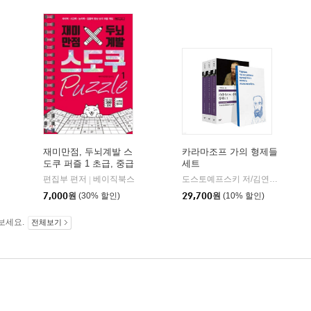
재미만점, 두뇌계발 스
카라마조프 가의 형제들
도쿠 퍼즐 1 초급, 중급
세트
더스토리
편집부 편저
베이직북스
도스토예프스키 저/김연경 역
민음
|
|
7,000
원
(30% 할인)
29,700
원
(10% 할인)
보세요.
전체보기