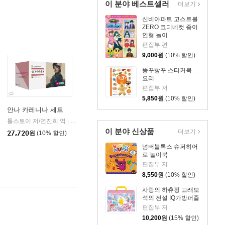
이 분야 베스트셀러
더보기
신비아파트 고스트볼
ZERO 코디네컷 종이
인형 놀이
편집부 편
9,000
원
(10% 할인)
똥꾸빵꾸 스티커북 :
요리
편집부 저
5,850
원
(10% 할인)
안나 카레니나 세트
톨스토이 저/연진희 역
민음사
|
사
이 분야 신상품
더보기
27,720
원
(10% 할인)
넘버블록스 슈퍼히어
로 놀이북
편집부 저
8,550
원
(10% 할인)
사랑의 하츄핑 고래보
석의 전설 IQ가방퍼즐
편집부 저
10,200
원
(15% 할인)