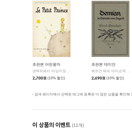
초판본 어린왕자
초판본 데미안
생텍쥐페리 저/김미정 역
더스토리
헤르만 헤세 저/이순학 역
|
|
2,700
원
(10% 할인)
2,690
원
(10% 할인)
검색 페이지에서 선택된 태그에 등록된 더 많은 상품을 확인해 
이 상품의 이벤트
(11개)