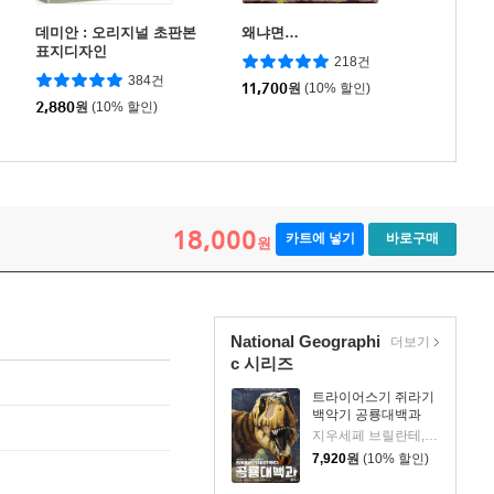
데미안 : 오리지널 초판본
왜냐면…
표지디자인
218건
384건
11,700
원
(10% 할인)
2,880
원
(10% 할인)
18,000
카트에 넣기
바로구매
원
National Geographi
더보기
c 시리즈
트라이어스기 쥐라기
백악기 공룡대백과
지우세페 브릴란테,안나 세사 글/로망 가르시아 모라 그림/김지연 역
7,920
원
(10% 할인)