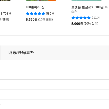
100층짜리 집
포켓몬 한글쓰기 100일 마
스터
3,708건
585건
211건
% 할인)
8,550
원
(10% 할인)
8,000
원
(20% 할인)
숨겨진 공룡지식백과
배송/반품/교환
m