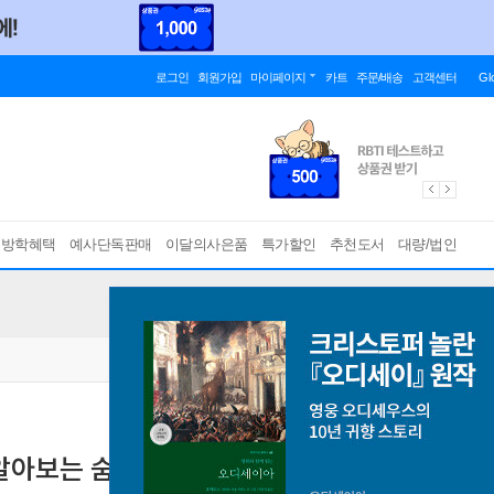
로그인
회원가입
마이페이지
카트
주문/배송
고객센터
Gl
름방학혜택
예사단독판매
이달의사은품
특가할인
추천도서
대량/법인
치면서 알아보는 숨겨진 공룡지식백과
[ 양장 ]