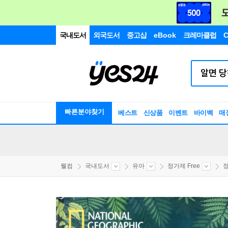
국내도서
외국도서
중고샵
eBook
크레마클럽
C
빠른분야찾기
베스트
신상품
이벤트
바이백
매
웰컴
국내도서
유아
정가제 Free
정