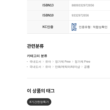
ISBN13
8809332972656
ISBN10
9332972656
KC인증
인증유형 : 적합성확인
관련분류
카테고리 분류
국내도서
유아
정가제 Free
정가제 Free
국내도서
유아
만화/캐릭터/테마샵
공룡
이 상품의 태그
#기간한정특가