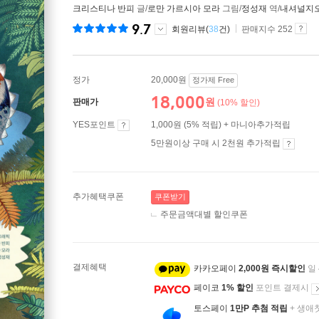
크리스티나 반피
글/
로만 가르시아 모라
그림/
정성재
역/
내셔널지
9.7
회원리뷰(
38
건)
판매지수 252
정가
20,000원
정가제 Free
18,000
원
판매가
(10% 할인)
YES포인트
1,000원 (5% 적립) + 마니아추가적립
5만원이상 구매 시 2천원 추가적립
추가혜택쿠폰
쿠폰받기
주문금액대별 할인쿠폰
결제혜택
카카오페이
2,000원 즉시할인
일
페이코
1% 할인
포인트 결제시
토스페이
1만P 추첨 적립
+ 생애