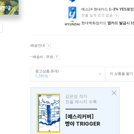
예스24 현대카드
1~3% YES포
전월 실적 조건 없음
현대백화점카드
앱카드 발급시 1
배송안내
배송비 : 무료
중고상품 (6개)
이 상품을 팔기
5,390원 ~
김은성 작가
친필 메시지 수록
---------------
[예스리커버]
빵야 TRIGGER