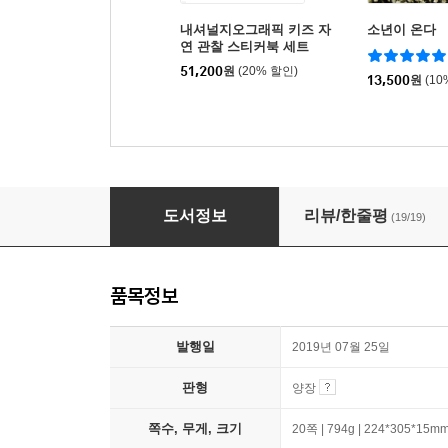
내셔널지오그래픽 키즈 자
소년이 온다
연 관찰 스티커북 세트
51,200
원
(20% 할인)
13,500
원
(10
National Geographic 펼치면서 알아보는 
도서정보
리뷰/한줄평
(19/19)
품목정보
발행일
2019년 07월 25일
판형
양장
쪽수, 무게, 크기
20쪽 | 794g | 224*305*15m