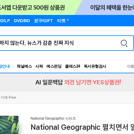
D/LP
DVD/BD
문구
/GIFT
티켓
독서유형검사
장안내
채널예스
사락
예스펀딩
클래스24
RBTI Lab
여
독서유형검사
AI 일문백답
의견 남기면 YES상품권!
가제 Free
National Geographic 시리즈
National Geographic 펼