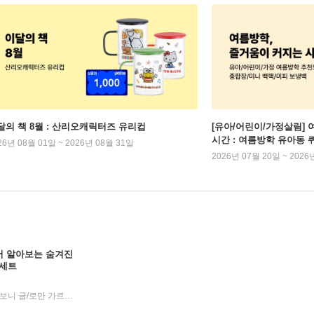
달의 책 8월 : 산리오캐릭터즈 유리컵
[유아/어린이/가정살림] 
시간 : 여름방학 유아동 
26년 08월 01일 ~ 2026년 08월 31일
2026년 07월 20일 ~ 2026
펼치면서 알아보는 숨겨진
 세트
크리스티나 반피,크리스티나 페라보니 글/로만 가르시아 모라 그림/정성재 역
봄봄스쿨
2019년 07월 25일
|
|