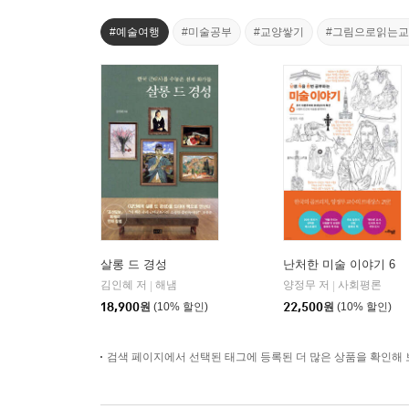
#예술여행
#미술공부
#교양쌓기
#그림으로읽는
살롱 드 경성
난처한 미술 이야기 6
김인혜 저
해냄
양정무 저
사회평론
|
|
18,900
원
(10% 할인)
22,500
원
(10% 할인)
검색 페이지에서 선택된 태그에 등록된 더 많은 상품을 확인해 