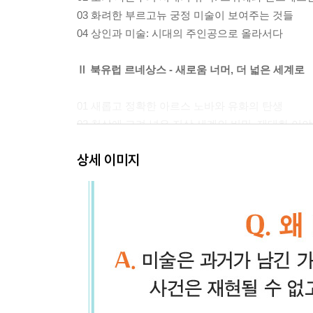
03 화려한 부르고뉴 궁정 미술이 보여주는 것들
04 상인과 미술: 시대의 주인공으로 올라서다
Ⅱ 북유럽 르네상스 - 새로움 너머, 더 넓은 세계로
01 새롭고 정확한 아르스 노바와 유화의 탄생
02 천상에 그려 넣은 지상 세계의 비밀, 제대화 이
03 북유럽 교회 미술 결정판 베스트 5
상세 이미지
04 최초의 유럽 화가, 알브레히트 뒤러
Ⅲ 베네치아 미술 - 또 하나의 르네상스
01 동방과 서방을 잇는 화려한 국제도시
02 캔버스와 색채로 황금시대를 열다