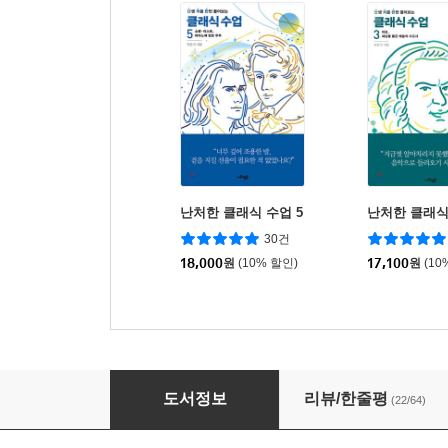
난처한 클래식 수업 5
난처한 클래식
30건
18,000
원
(10% 할인)
17,100
원
(10
난처한 미술 이야기 6
도서정보
리뷰/한줄평
(22/64)