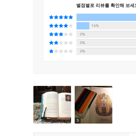
별점별로 리뷰를 확인해 보세
쉽게 읽고 제대로 배우는 미술사의 모든 것!
이렇게 매력적인 미술은 제대로 공부하기가 쉽지 않다
14%
년 역사가 녹아 있기에 미술사를 모르면 작품을 이해
0%
책’이었다. 낯선 용어와 불친절한 해설로 인해 마음
0%
0%
그러나 ‘난처한 미술 이야기’ 시리즈는 일대일 강
책장을 앞뒤로 넘겨가며 그림을 찾을 필요 없이 
일러스트, 머릿속에 떠오르는 의문을 후련하게 풀어
그렇다고 책의 수준이 낮은 것은 아니다. 책의 저
두루 아우른다. 꼭 알아야 하는 기초적인 미술 지
볼 수 있는 한국의 미술까지 풍부한 정보와 이론을 
인기 대중 강연자이기도 한 저자의 강의를 따라가다 
박식한 가이드와 함께 시공을 초월해 폭넓은 미술의
5
르네상스 전문가가 들려주는 더 깊고, 더 다채로운 