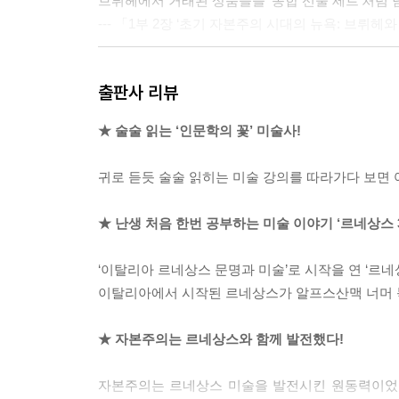
브뤼헤에서 거래된 상품들을 ‘종합 선물 세트’처럼 담
--- 「1부 2장 ‘초기 자본주의 시대의 뉴욕: 브
그림 속에는 사실도 있고 상징도 있습니다. 상징 
출판사 리뷰
진실을 말하고자 하는 걸지도 모르겠습니다.
베리 공 같은 중세 영주들은 자기들이 지배하는 세
★ 술술 읽는 ‘인문학의 꽃’ 미술사!
향으로 흘러가지요.
--- 「1부 3장 ‘화려한 부르고뉴 궁정 미술이 보
귀로 듣듯 술술 읽히는 미술 강의를 따라가다 보면 
안젤름 아도네스보다 한 시대 앞서 14세기 이탈리아
★ 난생 처음 한번 공부하는 미술 이야기 ‘르네상스 3
니다. 이는 너무도 솔직한 자기표현처럼 보입니다. 
상인들은 생의 마지막이 다가오면 올수록 더욱 온 
‘이탈리아 르네상스 문명과 미술’로 시작을 연 ‘르네상
--- 「1부 4장 ‘상인과 미술: 시대의 주인공으로 
이탈리아에서 시작된 르네상스가 알프스산맥 너머 
당시 사람들은 성당을 꾸밀 때 의식의 중심이 되는 
★ 자본주의는 르네상스와 함께 발전했다!
제대화는 이 시기 교회 미술에서 가장 아름다운 미
--- 「2부 2장 ‘천상에 그려 넣은 지상 세계의 비
자본주의는 르네상스 미술을 발전시킨 원동력이었다