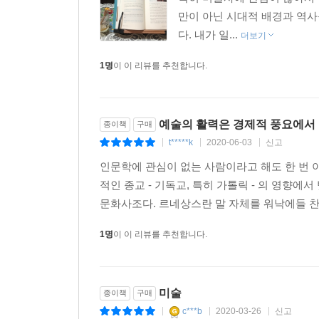
그동안 북유럽 르네상스와 베네치아 르네상스 각
만이 아닌 시대적 배경과 역사
문화라는 관점에서 두 지역을 밀접히 연결 짓는 시도
다. 내가 일...
더보기
‘르네상스 3부작’의 마지막을 장식할 7권에서는
1명
이 이 리뷰를 추천합니다.
바로크 로코코 미술, 근대미술, 현대미술 편이 차례
『난생 처음 한번 공부하는 미술 이야기』 6권
예술의 활력은 경제적 풍요에서 
종이책
구매
초기 자본주의와 르네상스의 확산?시장이 인간과 
t*****k
2020-06-03
신고
|
|
|
인문학에 관심이 없는 사람이라고 해도 한 번 
시장의 활력 속에서 인간과 미술이 맞이한 새로운 
적인 종교 - 기독교, 특히 가톨릭 - 의 영향
문화사조다. 르네상스란 말 자체를 워낙에들 찬
이 책은 초기 자본주의 문명과 알프스 이북의 르네
가지 얼굴을 보여준다. 15세기 이탈리아 피렌체
1명
이 이 리뷰를 추천합니다.
있었다. 상업의 발전 속에서 새로이 부상한 시민
담당하게 되었다.
미술
종이책
구매
1500년까지 알프스산맥을 사이에 두고 이탈리아
c***b
2020-03-26
신고
|
|
|