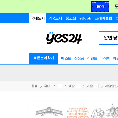
국내도서
외국도서
중고샵
eBook
크레마클럽
C
빠른분야찾기
베스트
신상품
이벤트
바이백
매
웰컴
국내도서
예술
미술
미술일반