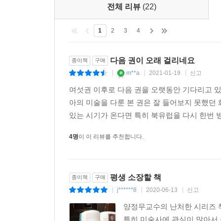
전체 리뷰
(22)
원시, 이집트, 메소포타미아 문명과 미술로 문을 연
1
2
3
4
문명과 미술을 거쳐 르네상스 문명과 미술에 이르렀
중요하다.
다음 권이 오래 걸리네요
종이책
구매
중세 시대까지 모든 이들의 관심은 신에게 쏠려 
m**a
2021-01-19
신고
|
|
|
기점으로 미술 역시 완전히 새로운 시대를 맞이
여섯권 이후로 다음 권을 오랫동안 기다리고 있
누구보다 더 쉽고 재미있게 르네상스 미술의 다양한
아의 미술을 다룬 본 권은 잘 들어보지 못했던
‘르네상스 3부작’의 첫 권이었던 5권에서는 파도
있는 시기가 온다면 특히 북유럽을 다시 한번 방
레오나르도 다 빈치, 도나텔로, 브루넬레스키와 
대다수가 이탈리아, 그중에서도 피렌체를 가장 먼저
4명
이 이 리뷰를 추천합니다.
6권에서는 북유럽에서 어떤 르네상스가 펼쳐지
미술사에서는 알프스산맥 북쪽을 통틀어 북유럽
평생 소장할 책
종이책
구매
르네상스 미술을 꽃피운 지역이다. 당시 플랑드르
j******8
2020-06-13
신고
|
|
|
하여 베네치아 르네상스도 함께 들여다본다.
양정무교수의 난처한 시리즈 
특히 미술사에 관심이 많아서 