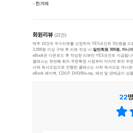
- 한겨레
이런 이들을 위해 미술 작품을 제대로 감상하는 법은
15세기 후반 베네치아를 포함한 이탈리아 북부 지
다룬 책 『난생 처음 한번 공부하는 미술 이야기』 
으로 베네치아 화가들은 자신들만의 화법을 형성해나
근법을 통해 회화의 혁신을 이루어냈다면, 베네치아는
영국, 프랑스, 미국이 미술에 투자하는 이유는 뭘까
회원리뷰
(22건)
--- 「3부 2장 ‘캔버스와 색채로 황금시대를 열다」중에서
매주 10건의 우수리뷰를 선정하여 YES포인트 3만원을 드
우리는 소위 선진국을 방문하면 영국의 영국박물
3,000원 이상 구매 후 리뷰 작성 시
일반회원 300원, 마니아
미술관을 필수 코스처럼 찾는다. 세계사를 쥐락
eBook은 다운로드 후 작성한 리뷰만 YES포인트 지급됩니
클래스는 첫번째 회차 주문확정 시점부터 마지막 회차 주문
미술관에 투자하고, 화가들을 후원하며, 미술품
사락 독서모임으로 진행된 클래스는 사락 독서모임 게시판
‘예술’이라는 이름이 붙고 천문학적 가격이 매겨지
eBook 페이백, CD/LP, DVD/Blu-ray, 패션 및 판매금
이런 의문들에 대해 이 책은 ‘미술은 과거를 보여주
“위대한 국가는 자서전을 세 권으로 나눠 쓴다. 한 
22
명
않고서는 이해할 수 없지만, 그래도 그중 미술이 가
미술을 제대로 본다는 것은 그 미술을 낳은 시대를 
경제, 철학 등 모든 학문의 정수가 담긴 ‘인문학의 