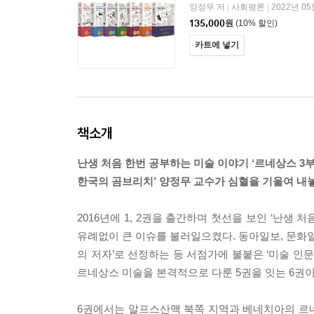
양정무 저
사회평론
2022년 05
|
|
135,000
원
(10% 할인)
카트에 넣기
책소개
난생 처음 한번 공부하는 미술 이야기 ‘르네상스 3부
한국의 곰브리치’ 양정무 교수가 심혈을 기울여 내놓
2016년에 1, 2권을 출간하며 첫선을 보인 ‘난생
유례없이 큰 이슈를 불러일으켰다. 동아일보, 문화일
의 저자’로 선정하는 등 서점가에 불붙은 ‘미술 인
르네상스 미술을 본격적으로 다룬 5권을 잇는 6권이
6권에서는 알프스산맥 북쪽 지역과 베네치아의 르