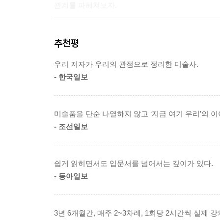
관계를 파헤쳐보자.
틸만 리멘슈나이더는 채색을 하지 않고 나무라는 
절제되어 보였을 겁니다. 이 점 덕분에 우상 파괴 
★ ‘한국의 곰브리치’ 양정무 교수가 심혈을 기울여
여기서 눈여겨볼 점이 하나 더 있습니다. 이 조각 
추천평
종교적 우상이라기보다는 그저 자기들 삶의 일부처럼
시리즈를 처음 선보인 2016년부터 줄곧 쏟아진 언
--- 「2부 3장 ‘북유럽 교회 미술 결정판 베스트 5
우리 저자가 우리의 관점으로 정리한 미술사.
[금요일 금요일 밤에], [차이나는 클라스], [어쩌
- 한국일보
알려주는 인기 강연자로 자리매김한 저자의 명강의
뒤러는 끊임없이 주변과 스스로를 되돌아봤기에 이
견문을 쌓고, 반면 아직 이러한 변화를 이끌어내지
미술 얘기만 나오면 난처한 당신을 위한 일대일 과외
력 삼아 자신만의 회화를 꾸준히 발전시켜나가다가,
미술품을 단순 나열하지 않고 ‘지금 여기 우리’의 
먹고살기도 바쁜데, 왜 미술사까지 읽어야 할까?
--- 「2부 4장 ‘최초의 유럽 화가, 알브레히트 뒤러
- 조선일보
우리나라에도 미술을 즐기는 사람들이 점점 늘어나고 
베네치아뿐만 아니라 플랑드르 도시들도 사람 살기
국내 미술품 경매에서 수억 원이 넘는 가격에 낙찰
차지했다는 점이 흥미롭습니다.
쉽게 읽히면서도 입문서를 넘어서는 깊이가 있다.
베네치아나 플랑드르 모두 늪지대이지만 바다와 연결
- 동아일보
좀 더 의미 있는 여행을 위해, 힐링을 위해, 혹
에는 강점을 지녔던 겁니다. 농사지을 땅이 없었던
높아가는 데도 미술을 공부하려면 어디서부터 어떻
상업에 매진하다가 크게 성공하죠.
사람들만 즐기는 유희라며 지레 공부를 포기하게 되
3년 6개월간, 매주 2~3차례, 1회당 2시간씩 실제
--- 「3부 1장 ‘동방과 서방을 잇는 화려한 국제도