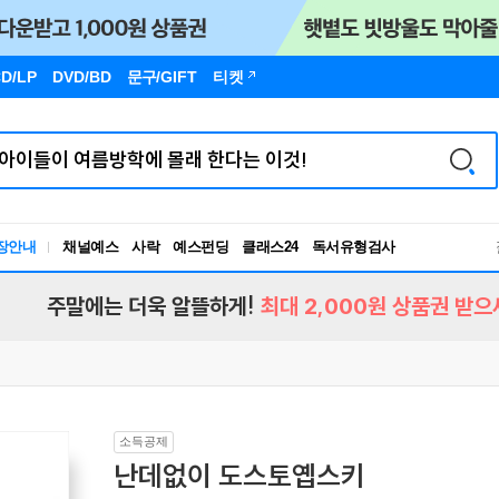
D/LP
DVD/BD
문구
/GIFT
티켓
장안내
채널예스
사락
예스펀딩
클래스24
독서유형검사
RBTI Lab
독서유형검사
주말에는 더욱 알뜰하게!
최대 2,000원 상품권 받으
소득공제
난데없이 도스토옙스키