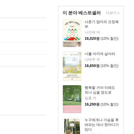
이 분야 베스트셀러
더보기
사춘기 엄마의 오장육
부
나민애 저
16,020
원
(10% 할인)
너를 아끼며 살아라
나태주 저
16,650
원
(10% 할인)
행복할 거야 이래도
되나 싶을 정도로
일홍 저
16,200
원
(10% 할인)
누구에게나 가슴을 후
벼파는 대사 한마디가
있다