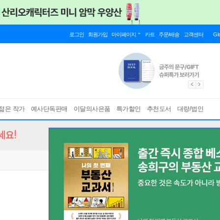
로그인
회원가입
마이페이지
카트
주문/배송
고객센터
Gl
젊은 작가
예사단독판매
이달의사은품
특가할인
추천도서
대량/법인
세요!