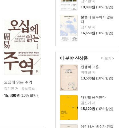
정덕현 저
19,800
원
(10% 할인)
불행에 몰두하지 않는
다
정지우 저
16,650
원
(10% 할인)
이 분야 신상품
더보기
인생의 교훈
이해관 저
13,500
원
(10% 할인)
오십에 읽는 주역
강기진 저
유노북스
|
15,300
원
(10% 할인)
태양도 움직인다
김신기 저
15,120
원
(10% 할인)
예민해서 백수가 편합