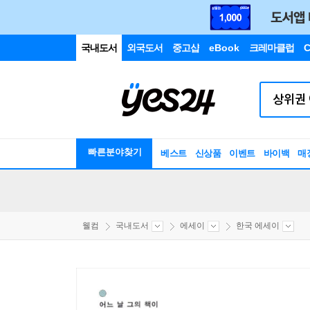
국내도서
외국도서
중고샵
eBook
크레마클럽
C
빠른분야찾기
베스트
신상품
이벤트
바이백
매
웰컴
국내도서
에세이
한국 에세이