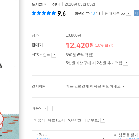
도제희
저
샘터
2020년 03월 05일
9.6
회원리뷰(
43
건)
판매지수 66
베
정가
13,800원
12,420
원
판매가
(10% 할인)
YES포인트
690원 (5% 적립)
5만원이상 구매 시 2천원 추가적립
결제혜택
카드/간편결제 혜택을 확인하세요
배송안내
배송비 : 유료 (도서 15,000원 이상 무료)
eBook
이 상품을 팔기