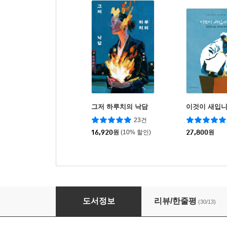
그저 하루치의 낙담
이것이 새입니
23건
16,920
원
(10% 할인)
27,800
원
난데없이 도스토옙스키
도서정보
리뷰/한줄평
(30/13)