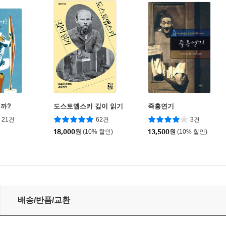
까?
도스토옙스키 깊이 읽기
즉흥연기
21건
62건
3건
18,000
원
(10% 할인)
13,500
원
(10% 할인)
배송/반품/교환