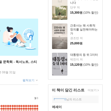
니다
단우 저
15,300
원
(10% 할인)
간호사는 왜 사회적
정의를 실천해야하는
가
권조반 저
25,000
원
대통령의 등 뒤 1미터
박진이 저
철 문학회 - 독서노트, 스티
15,120
원
(10% 할인)
년 08월 31일
펼쳐보기
이 책이 담긴
리스트
더보기
1
/8
f********0
님의 리스트
에세이