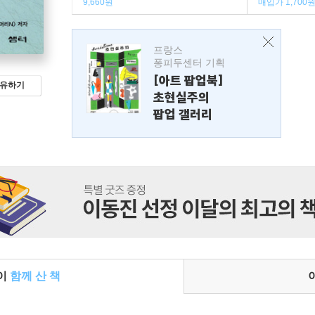
9,660원
매입가 1,700
프랑스
퐁피두센터 기획
[아트 팝업북]
유하기
초현실주의
팝업 갤러리
들이
함께 산 책