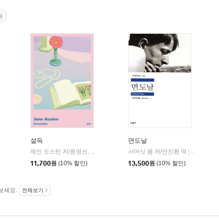
다
설득
면도날
제인 오스틴 저/원영선,전신화 공역
문학동네
서머싯 몸 저/안진환 역
민음사
|
|
11,700
원
(10% 할인)
13,500
원
(10% 할인)
보세요.
전체보기