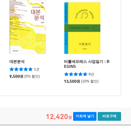
대본분석
터틀넥프레스 사업일기 : B
EGINS
1건
9건
9,500
원
(5% 할인)
13,500
원
(10% 할인)
12,420
카트에 넣기
바로구매
원