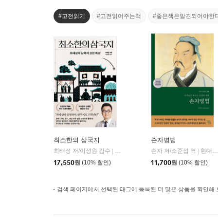
#고전읽기
#고전읽어주는책
#좋은책은발견되어야한
최소한의 삼국지
손자병법
최태성 저/이성원 감수
프런트페이지
손자 저/소준섭 역
현대지성
|
|
17,550
원
(10% 할인)
11,700
원
(10% 할인)
검색 페이지에서 선택된 태그에 등록된 더 많은 상품을 확인해 