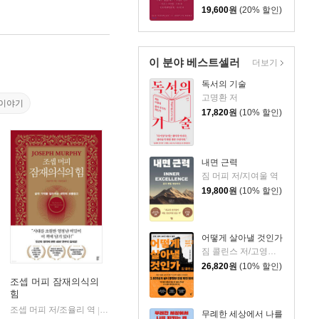
19,600
원
(20% 할인)
이 분야 베스트셀러
더보기
독서의 기술
고명환 저
이야기
17,820
원
(10% 할인)
내면 근력
짐 머피 저/지여울 역
19,800
원
(10% 할인)
어떻게 살아낼 것인가
짐 콜린스 저/고영훈,윤영호 역
26,820
원
(10% 할인)
조셉 머피 잠재의식의
힘
조셉 머피 저/조율리 역
다산북스
|
무례한 세상에서 나를