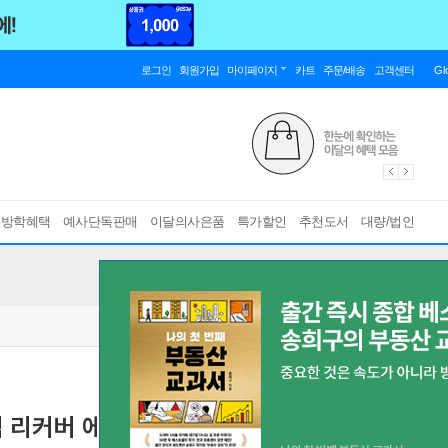
로그인
회원가입
마이페이지
카트
주문/배송
고객센터
Gl
름방학혜택
예사단독판매
이달의사은품
특가할인
추천도서
대량/법인
기념 리커버 에디션)
부와 행운을 끌어당기는 힘
[ 양장 ]