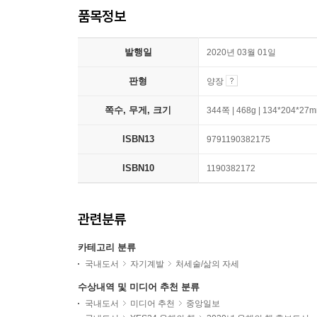
품목정보
발행일
2020년 03월 01일
판형
양장
쪽수, 무게, 크기
344쪽 | 468g | 134*204*27
ISBN13
9791190382175
ISBN10
1190382172
관련분류
카테고리 분류
국내도서
자기계발
처세술/삶의 자세
수상내역 및 미디어 추천 분류
국내도서
미디어 추천
중앙일보