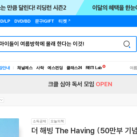
D/LP
DVD/BD
문구
/GIFT
티켓
독서유형검사
RBTI Lab
장안내
채널예스
사락
예스펀딩
클래스24
독서유형검사
여
크클 심야 독서 모임
OPEN
소득공제
오늘의책
더 해빙 The Having (50만부 