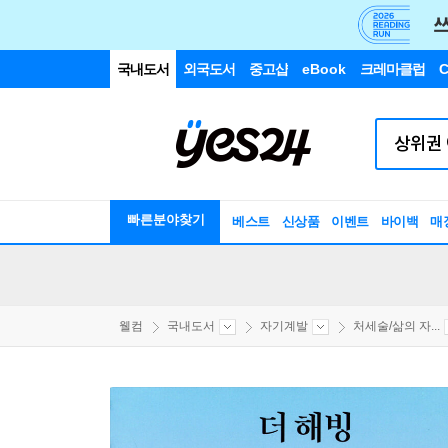
국내도서
외국도서
중고샵
eBook
크레마클럽
C
빠른분야찾기
베스트
신상품
이벤트
바이백
매
웰컴
국내도서
자기계발
처세술/삶의 자...