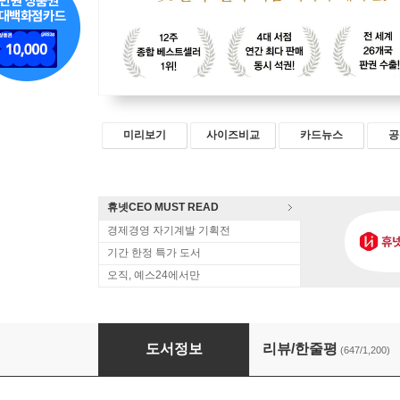
미리보기
사이즈비교
카드뉴스
공
휴넷CEO MUST READ
경제경영 자기계발 기획전
기간 한정 특가 도서
오직, 예스24에서만
더 해빙 The Having (50만부 기념 리커버 에디션
도서정보
리뷰/한줄평
(647/1,200)