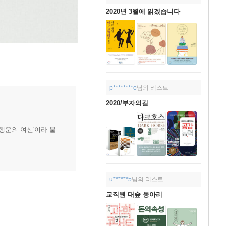
2020년 3월에 읽겠습니다
p********o
님의 리스트
2020/부자의길
행운의 여신'이라 불
u******5
님의 리스트
교직원 대숲 동아리