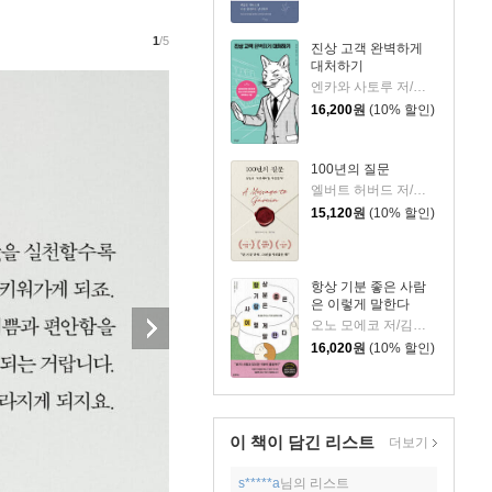
1
/5
진상 고객 완벽하게
대처하기
엔카와 사토루 저/이주 역
16,200
원
(10% 할인)
100년의 질문
엘버트 허버드 저/충희 편
15,120
원
(10% 할인)
항상 기분 좋은 사람
은 이렇게 말한다
오노 모에코 저/김시온 역
16,020
원
(10% 할인)
이 책이 담긴
리스트
더보기
s*****a
님의 리스트