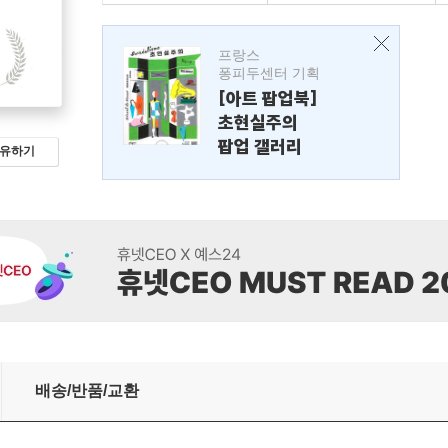
프랑스
퐁피두센터 기획
[아트 팝업북]
초현실주의
팝업 갤러리
유하기
)
배송/반품/교환