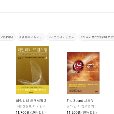
드가답이다
#성공하고싶다면
#내운은내가만든다
#우리가몰랐던흥미로운
리얼리티 트랜서핑 2
The Secret 시크릿
정신세계사
바딤 젤란드 저/박인수 역
정신세계사
론다 번 저/김우열 역
살림Biz
|
|
11,700
원
(10% 할인)
16,200
원
(10% 할인)