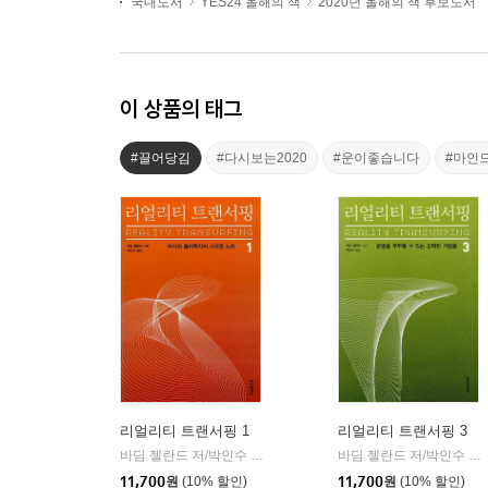
국내도서
YES24 올해의 책
2020년 올해의 책 후보도서
이 상품의 태그
#끌어당김
#다시보는2020
#운이좋습니다
#마인
리얼리티 트랜서핑 1
리얼리티 트랜서핑 3
바딤 젤란드 저/박인수 역
정신세계사
바딤 젤란드 저/박인수 역
|
|
11,700
원
(10% 할인)
11,700
원
(10% 할인)