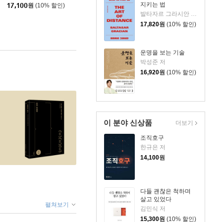
지키는 법
17,100
원
(10% 할인)
발타자르 그라시안 저/하와이 대저택 편저
17,820
원
(10% 할인)
운명을 보는 기술
박성준 저
16,920
원
(10% 할인)
이 분야 신상품
더보기
조직호구
한규은 저
14,100
원
다들 괜찮은 척하며
살고 있었다
펼쳐보기
김민식 저
15,300
원
(10% 할인)