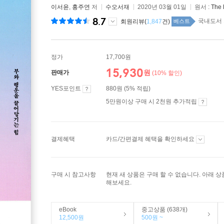
이서윤
,
홍주연
저
수오서재
2020년 03월 01일
원서 :
The 
8.7
국내도서 
회원리뷰(
1,847
건)
베스트
정가
17,700원
15,930
원
판매가
(10% 할인)
YES포인트
880원 (5% 적립)
5만원이상 구매 시 2천원 추가적립
결제혜택
카드/간편결제 혜택을 확인하세요
구매 시 참고사항
현재 새 상품은 구매 할 수 없습니다. 아래 
해보세요.
eBook
중고상품 (638개)
12,500원
500원 ~