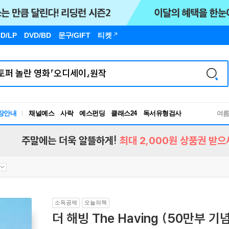
D/LP
DVD/BD
문구
/GIFT
티켓
장안내
채널예스
사락
예스펀딩
클래스24
독서유형검사
여
RBTI Lab
독서유형검사
주말에는 더욱 알뜰하게!
최대 2,000원 상품권 받으
소득공제
오늘의책
더 해빙 The Having (50만부 