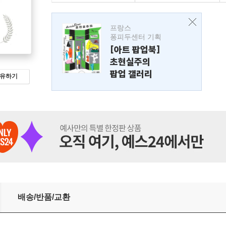
프랑스
퐁피두센터 기획
[아트 팝업북]
초현실주의
팝업 갤러리
유하기
)
배송/반품/교환