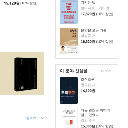
지키는 법
15,120
원
(10% 할인)
발타자르 그라시안 저/하와이 대저택 편저
17,820
원
(10% 할인)
운명을 보는 기술
박성준 저
16,920
원
(10% 할인)
이 분야 신상품
더보기
조직호구
한규은 저
14,100
원
다들 괜찮은 척하며
살고 있었다
펼쳐보기
김민식 저
15,300
원
(10% 할인)