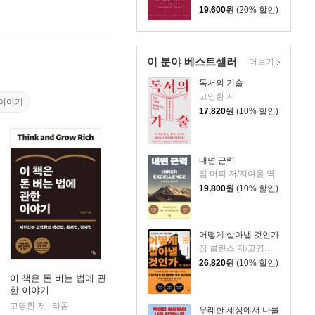
19,600
원
(20% 할인)
이 분야 베스트셀러
더보기
독서의 기술
고명환 저
이야기
17,820
원
(10% 할인)
내면 근력
짐 머피 저/지여울 역
19,800
원
(10% 할인)
어떻게 살아낼 것인가
짐 콜린스 저/고영훈,윤영호 역
26,820
원
(10% 할인)
이 책은 돈 버는 법에 관
한 이야기
계사
고명환 저
라곰
|
무례한 세상에서 나를