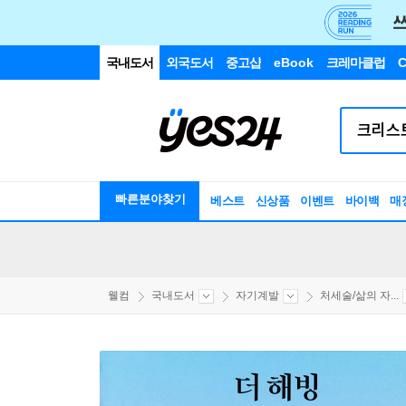
국내도서
외국도서
중고샵
eBook
크레마클럽
C
빠른분야찾기
베스트
신상품
이벤트
바이백
매
웰컴
국내도서
자기계발
처세술/삶의 자...