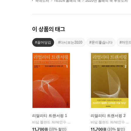
국내도서
YES24 올해의 책
2020년 올해의 책 후보도서
이 상품의 태그
#끌어당김
#다시보는2020
#운이좋습니다
#마인
리얼리티 트랜서핑 1
리얼리티 트랜서핑 2
바딤 젤란드 저/박인수 역
정신세계사
바딤 젤란드 저/박인수 역
|
|
11,700
원
(10% 할인)
11,700
원
(10% 할인)