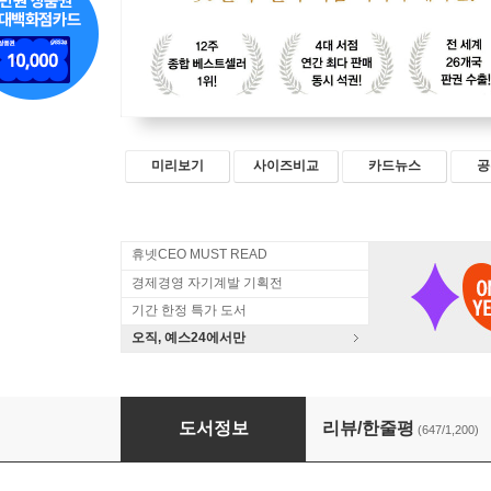
미리보기
사이즈비교
카드뉴스
공
휴넷CEO MUST READ
경제경영 자기계발 기획전
기간 한정 특가 도서
오직, 예스24에서만
더 해빙 The Having (50만부 기념 리커버 에디션
도서정보
리뷰/한줄평
(647/1,200)