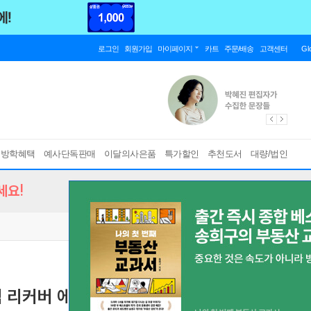
로그인
회원가입
마이페이지
카트
주문/배송
고객센터
Gl
름방학혜택
예사단독판매
이달의사은품
특가할인
추천도서
대량/법인
세요!
기념 리커버 에디션)
부와 행운을 끌어당기는 힘
[ 양장 ]