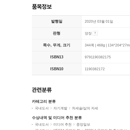
품목정보
발행일
2020년 03월 01일
판형
양장
쪽수, 무게, 크기
344쪽 | 468g | 134*204*27
ISBN13
9791190382175
ISBN10
1190382172
관련분류
카테고리 분류
국내도서
자기계발
처세술/삶의 자세
수상내역 및 미디어 추천 분류
국내도서
미디어 추천
중앙일보