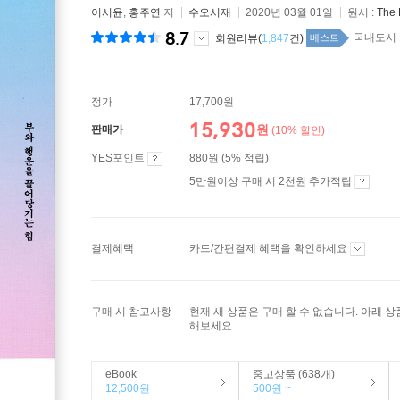
이서윤
,
홍주연
저
수오서재
2020년 03월 01일
원서 :
The 
8.7
국내도서 
회원리뷰(
1,847
건)
베스트
정가
17,700원
15,930
원
판매가
(10% 할인)
YES포인트
880원 (5% 적립)
5만원이상 구매 시 2천원 추가적립
결제혜택
카드/간편결제 혜택을 확인하세요
구매 시 참고사항
현재 새 상품은 구매 할 수 없습니다. 아래 
해보세요.
eBook
중고상품 (638개)
12,500원
500원 ~