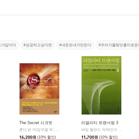
드가답이다
#성공하고싶다면
#내운은내가만든다
#우리가몰랐던흥미로운
The Secret 시크릿
리얼리티 트랜서핑 3
정신세계사
론다 번 저/김우열 역
살림Biz
바딤 젤란드 저/박인수 역
정신세
|
|
16,200
원
(10% 할인)
11,700
원
(10% 할인)