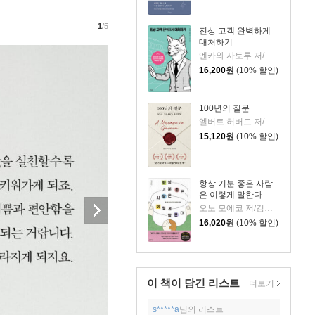
1
/5
진상 고객 완벽하게
대처하기
엔카와 사토루 저/이주 역
16,200
원
(10% 할인)
100년의 질문
엘버트 허버드 저/충희 편
15,120
원
(10% 할인)
항상 기분 좋은 사람
은 이렇게 말한다
오노 모에코 저/김시온 역
16,020
원
(10% 할인)
이 책이 담긴
리스트
더보기
s*****a
님의 리스트