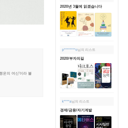
2020년 3월에 읽겠습니다
p********o
님의 리스트
2020/부자의길
행운의 여신'이라 불
k****a
님의 리스트
경제/금융/자기계발