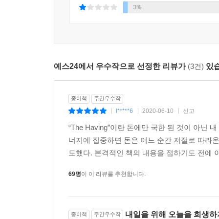
저자 이서윤은 수만 건의 사례를 직접 분석한 결
3%
단계로 구분되는 것이다. 여기에 중산층 및 서민층의
행운의 세계로 인도한다. 자신의 감정을 활용해 쉽
--- p.125
진정으로 원하는 인생을 살 수 있도록 이끌어준다.
“그것은 ‘감정’이에요.”
부와 행운을 만나는 출발점, 마법의 감정 Having
“네? 사람은 감정에 휘둘리기 때문에 이기기 힘들 
예스24에서 우수작으로 선정한 리뷰가
(3건)
있습
“Having은 단 돈 1달러라도 ‘지금 나에게 돈이 있
서윤이 천천히 고개를 저었다. “잘 알려지지 않은
“행운은 우리의 노력에 곱셈이 되는 것이지 덧셈이 
생명력과 연결되어 있죠. 어떤 인공지능도 표현을 모
종이책
주간우수작
“때론 기다림도 필요합니다. 여기서 기다리는 것은
져다주는 원천이 될 수 있어요.”
l*****6
2020-06-10
신고
|
|
|
자신에게 투자하는 적극적인 기다림입니다. 기억하세
--- p.149
“The Having”이란 돈에만 국한 된 것이 
반드시 가장 큰 과실을 딸 수 있답니다.”
너지에 집중하면 돈은 어느 순간 저절로 따라온
“불안과 긴장의 자석은 돈을 밀어내고, 기쁨과 편안
그녀가 컵을 좌우로 흔들더니 움직임을 멈추고 내 눈
도했다. 본격적인 책의 내용을 접하기도 전에 이
-본문 중에서
이 컵이 마구 흔들리면 어떻게 될까요?” “물이 흔
69명
이 이 리뷰를 추천합니다.
이 책은 전직 기자인 홍주연이 행운의 구루 이서윤
“마음의 그릇도 마찬가지예요. 물컵이 갈팡질팡 흔들
부자가 되는 방법에 대한 질문에 이서윤은 쉽고 
는 법이에요. 제가 만난 수많은 부자들은 대부분 돈
홍주연에게는 예상치 못한 행운들이 찾아왔고 건강
해 가지고 있는 편안한 마음이 그들을 부자로 이끌었
내일을 위해 오늘을 희생하
종이책
주간우수작