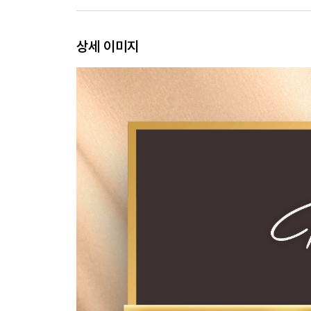
14. Having을 시작하다
상세 이미지
15. 소비할 때의 마음
16. 새로운 키워드
17. 감정의 힘
18. Having 신호등
구루 스토리_비바람이 치다
4부. 불안에서 해방되려면
19. 빨간불
20. 진정한 편안함
21. 부의 근력을 키워라
22. 아무리 애써도 여전히 불안하다면
23. 간절히 원하면 이루어지지 않는다
24. Having 노트
구루 스토리_날개를 펼치다