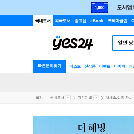
국내도서
외국도서
중고샵
eBook
크레마클럽
C
빠른분야찾기
베스트
신상품
이벤트
바이백
매
웰컴
국내도서
자기계발
처세술/삶의 자...