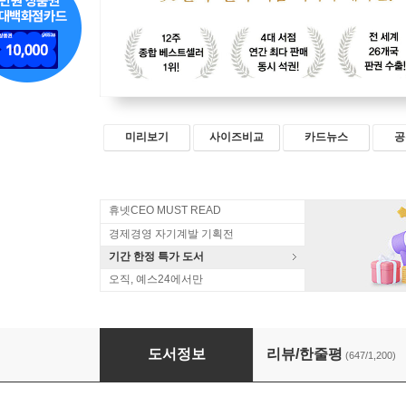
미리보기
사이즈비교
카드뉴스
공
휴넷CEO MUST READ
경제경영 자기계발 기획전
기간 한정 특가 도서
오직, 예스24에서만
더 해빙 The Having (50만부 기념 리커버 에디션
도서정보
리뷰/한줄평
(647/1,200)