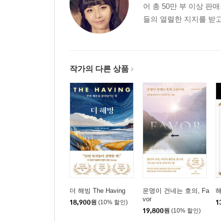
어 총 50만 부 이상 
들의 열렬한 지지를 받고
작가의 다른 상품
더 해빙 The Having
운명이 건네는 호의, Fa
해
vor
18,900
원
(10% 할인)
1
19,800
원
(10% 할인)