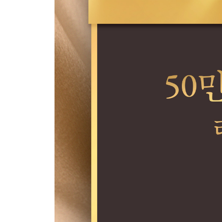
5부. 행운의 법칙
25. 인생의 변화
26. 행운이 찾아오다
27. 완벽한 휴가
28. 운의 법칙
29. 운의 흐름을 탄 사람들
30. 무의식은 알고 있다
31. ‘있음’을 입력하라
32. 상생
구루 스토리_행운의 여신
6부. 행운의 길을 걷다
33. 대나무 숲
34. 악연에 빠지는 이유