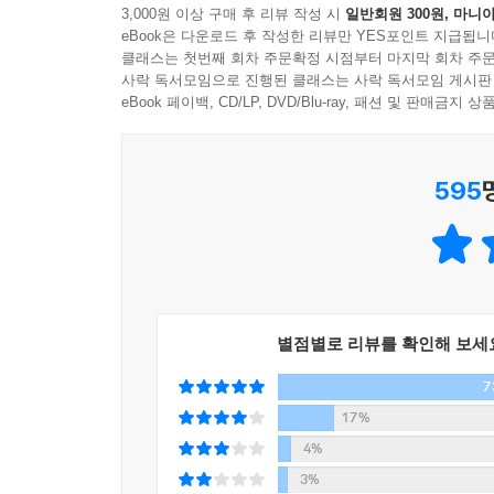
3,000원 이상 구매 후 리뷰 작성 시
일반회원 300원, 마니아
eBook은 다운로드 후 작성한 리뷰만 YES포인트 지급됩니
이처럼 ‘수저론’이 대세를 이루는 이 시대에 자
“진짜 부자는 돈을 쓰면서 그것을 기쁨으로 누릴 줄 
클래스는 첫번째 회차 주문확정 시점부터 마지막 회차 주문
원하는 삶을 향해 편안하게 나아갈 수 있는 방법은 
사락 독서모임으로 진행된 클래스는 사락 독서모임 게시판
핵심이에요. 그 감정 에너지로 돈을 끌어당기거든요. 
eBook 페이백, CD/LP, DVD/Blu-ray, 패션 및 판매금
집중하는 데서 시작해요. 그 감정이 커져갈수록 돈을
대기업 창업주와 주요 경영인, 대형 투자자가 절체
더 큰 돈이 돌아올 것을 아는 것, 그것이 진짜 부자의
인생의 퀀텀 점프를 이루어냈다. 상위 0.01%
--- p.94
595
뛰어난 학벌, 남다른 재능이 없어도 누구나 자신의
마스터하고 수십 년 동안 한국의 경제계 리더들을 자
매일 새벽 네 시에 하루를 시작하는 것. 어린 시절
Having에 대해 다음과 같이 설명한다.
에 집중한 뒤 수많은 사례들을 비교하고 분석해 나
는 사실이었다. 역사적 인물들의 자료나 다양한 사
“Having은 돈을 쓰는 이 순간 ‘가지고 있음’을 
가장 간단하고 효율적인 방법은 이것이에요.”
그녀가 쓰는 분석 방법은 다양하다. 그중 하나가 같
별점별로 리뷰를 확인해 보세
“Having은 부를 끌어당기는 힘이에요. 같은 노
이다. 부자들의 데이터는 재산의 크기와 성격에 따라
7
감정만으로 충분히 조절할 수 있어요.”
라 분석된다. 금융 자산에서는 주식, 채권, 파생 
“자신이 진정으로 원하는 것을 따라가다 보면 낭
17%
벌었는지, 이 모든 것이 구체적으로 살펴진다.
되는 거예요. 노를 저을 것도 없이 그저 보트를 탄 채
4%
3%
부자들은 재산 규모에 따라 한 번 더 나뉘게 된다. 1억