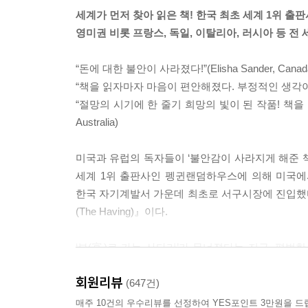
변화를 안다면 놀랄 수밖에 없을 거예요.” 서윤의 
세계가 먼저 찾아 읽은 책! 한국 최초 세계 1위 출
영미권 비롯 프랑스, 독일, 이탈리아, 러시아 등 전 
“우리는 세상의 어떤 것도 있는 그대로 인식할 수 
얀색 운동화를 예로 들어보죠. 갑자기 온 세상에 하
“돈에 대한 불안이 사라졌다!”(Elisha Sander, Canad
는 다르게 인식될 거예요. ‘없음’의 세상에서 ‘있음
“책을 읽자마자 마음이 편안해졌다. 부정적인 생각이 들어도 
--- p.53
“절망의 시기에 한 줄기 희망의 빛이 된 작품! 책을 
Australia)
“궁금한 것이 하나 있어요. 부자들도 다 Having을 
미국과 유럽의 독자들이 ‘불안감이 사라지게 해준 책’
기다렸다는 듯 서윤이 바로 대답했다. “네, Havi
세계 1위 출판사인 펭귄랜덤하우스에 의해 미국에서 
실 진짜 부자들은 Having을 삶의 일부처럼 실천하고
한국 자기계발서 가운데 최초로 서구시장에 진입했다.
(The Having)』이다.
“진짜 부자라니요?”
“세상에는 두 종류의 부자가 있어요. 진짜 부자와 가
‘부(富)로 가는 사다리’가 무너졌다는 지금, 평범한
상승을 이루지 못할 것”이라고 생각했다. 미래에 대
그녀가 차분하게 말을 이어갔다. “10만 명의 데이터
회원리뷰
‘낮다’고 답한 것이다. 더욱이 인공지능(AI)으
(647건)
들이 부를 형성한 과정을 봐도 Having은 분명 부
불안감은 더욱 커지고 있다.?
매주 10건의 우수리뷰를 선정하여 YES포인트 3만원을 드
--- p.92