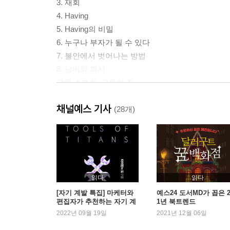
3. 재회
4. Having
5. Having의 비밀
6. 누구나 부자가 될 수 있다
7. 불안에서 벗어나는 방법
8. 낭비와 과시
구루 스토리_구루의 길
채널예스 기사
2부. 돈을 끌어오는 사람 vs 돈을 밀어내는 사람
(28개)
9. 베로나의 햇살
10. 진짜 부자
11. 가짜 부자
12. 돈을 끌어당기는 힘
읽다
읽다
13. 귀인
[자기 계발 특집] 마케터와
예스24 도서MD가 꼽은 2
편집자가 추천하는 자기 계
1년 북트렌드
구루 스토리_고등학생 구루가 되다
발서
2022년 09월 19일
2021년 12월 06일
3부. 감정에 답이 있다