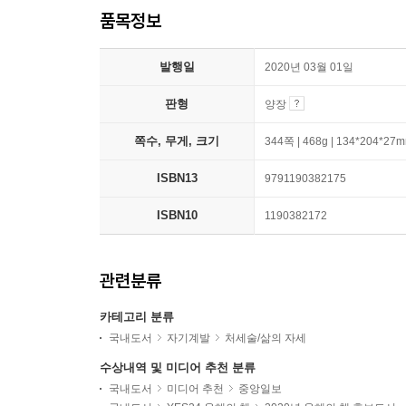
품목정보
발행일
2020년 03월 01일
판형
양장
쪽수, 무게, 크기
344쪽 | 468g | 134*204*27
ISBN13
9791190382175
ISBN10
1190382172
관련분류
카테고리 분류
국내도서
자기계발
처세술/삶의 자세
수상내역 및 미디어 추천 분류
국내도서
미디어 추천
중앙일보