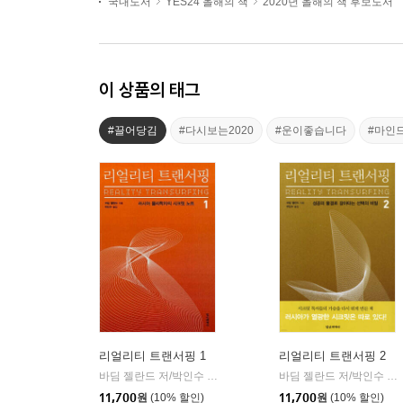
국내도서
YES24 올해의 책
2020년 올해의 책 후보도서
이 상품의 태그
#끌어당김
#다시보는2020
#운이좋습니다
#마인
리얼리티 트랜서핑 1
리얼리티 트랜서핑 2
바딤 젤란드 저/박인수 역
정신세계사
바딤 젤란드 저/박인수 역
|
|
11,700
원
(10% 할인)
11,700
원
(10% 할인)