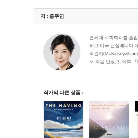
저 :
홍주연
연세대 사회학과를 졸업한
하고 미국 펜실베니아 대학 
맥킨지(McKinsey&
서 처음 만났고, 이후 『
작가의 다른 상품