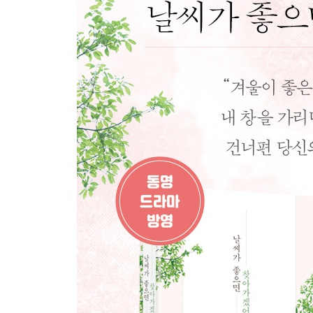
긴 겨울이 지나고
봄날의 북현리
시스터필드의 미로
작가의 말