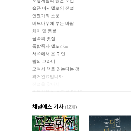
포팅게일의 늙은 로빈
슬픈 마시멜로의 전설
언젠가의 소문
버드나무에 부는 바람
처마 밑 등불
꿈속의 옛집
톱밥죽과 엘도라도
서쪽에서 온 귀인
밤의 고라니
모여서 책을 읽는다는 것
과거완료입니까
전설을 찾아서
호두하우스, 한파를 만나다
쇠똥구리를 싫어한 소년의 비밀
채널예스 기사
나도냉이야
(12개)
의심이 이루어지는 곳
늑대의 은빛 눈썹
무궁화기차가 문제였다