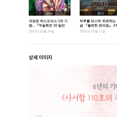
이벤트를 합시다
굿나잇책방 북스테이
읽다
읽다
모두에게 감사를
극장판 박스오피스 1위 기
하루를 따스히 위로하는
염...『주술회전 18 일반
설 『불편한 편의점』 2
남쪽으로 하양까지
판』 출간 직후 1위
연속 1위
2022년 02월 24일
2022년 02월 17일
눈 오는 밤의 러브레터
호두하우스의 미래
나뭇잎에 쓰는 소설
다시, 마시멜로의 꽃말
상세 이미지
눈물차 레시피
그림 속의 마을
두 개의 이야기
답장을 드립니다
어떤 고백
스노우볼
산에서 쓰다
오두막으로 가는 길
다시 만날 때까지