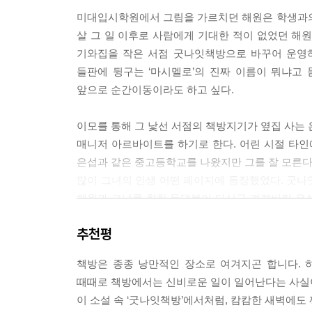
미대입시학원에서 그림을 가르치던 해원은 학생과의
살 그 일 이후로 사람에게 기대한 적이 없었던 해
기와집을 작은 서점 굿나잇책방으로 바꾸어 운영하
들판에 뒹구는 ‘마시멜로’의 진짜 이름이 뭐냐고
앞으로 순간이동이라도 하고 싶다.
이모를 통해 그 낯선 서점의 책방지기가 옆집 사는 
매니저 아르바이트를 하기로 한다. 어린 시절 타
은섭과 같은 중고등학교를 나왔지만 그를 잘 모른다.
많이 그녀의 인생 어떤 페이지에 등장했었다. 굿나
해원과 그녀를 향한 등댓불이 다시금 켜져버린 은
그녀를 상처 입힌다.
추천평
책방은 종종 낭만적인 장소로 여겨지곤 합니다. 
때때로 책방에서는 신비로운 일이 일어난다는 사실
이 소설 속 ‘굿나잇책방’에서처럼, 캄캄한 새벽에도