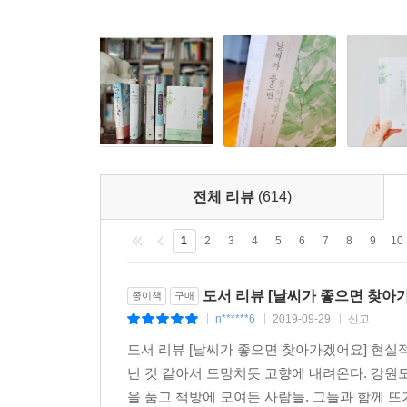
전체 리뷰
(614)
1
2
3
4
5
6
7
8
9
10
도서 리뷰 [날씨가 좋으면 찾아
종이책
구매
n******6
2019-09-29
신고
|
|
|
도서 리뷰 [날씨가 좋으면 찾아가겠어요] 현실
닌 것 같아서 도망치듯 고향에 내려온다. 강원
을 품고 책방에 모여든 사람들. 그들과 함께 뜨거