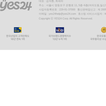
대표 : 김석환, 최세라
주소 : 서울시 영등포구 은행로 11, 5층~6층(여의도동,일신
사업자등록번호 : 229-81-37000 통신판매업신고 : 제 200
이메일 : yes24help@yes24.com 호스팅 서비스사업자 :
Copyright ⓒ YES24 Corp. All Rights Reserved.