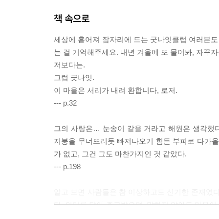
책 속으로
세상에 흩어져 잠자리에 드는 굿나잇클럽 여러분도 
는 걸 기억해주세요. 내년 겨울에 또 물어봐, 자꾸자
저보다는.
그럼 굿나잇.
이 마을은 서리가 내려 환합니다, 로저.
--- p.32
그의 사랑은… 눈송이 같을 거라고 해원은 생각했다
지붕을 무너뜨리듯 빠져나오기 힘든 부피로 다가올 
가 없고, 그건 그도 마찬가지인 것 같았다.
--- p.198
알고 보면 사람들은 참 이상하고도 신기한 존재였다
다. 의미를 담아 주고받으며, 말하지 않아도 마음이
피었다 지고 사람들만 울고 웃는다. 어느새 봄기운