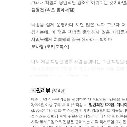
그래서 책방이 낭만적인 장소로 여겨지는 것이라면,
김영건 (속초 동아서점)
책방을 실제 운영하다 보면 많은 책과 그보다 더
생기는데, 이 책은 책방을 운영하지 않은 사람들
사람들에게 여름밤의 꿈을 선사하는 책이다.
오사장 (오키로북스)
나도 처음 책방을 열며 사람 냄새나는 그런 책방을 
‘굿나잇책방’이 그것을 아끼고 사랑하는 이들 곁에
윤슬처럼 행복만 가득하길 바란다.
고영환 (책방서로)
회원리뷰
(614건)
매주 10건의 우수리뷰를 선정하여 YES포인트 3만원을 드
3,000원 이상 구매 후 리뷰 작성 시
일반회원 300원, 마니아
eBook은 다운로드 후 작성한 리뷰만 YES포인트 지급됩니
클래스는 첫번째 회차 주문확정 시점부터 마지막 회차 주문
사락 독서모임으로 진행된 클래스는 사락 독서모임 게시판