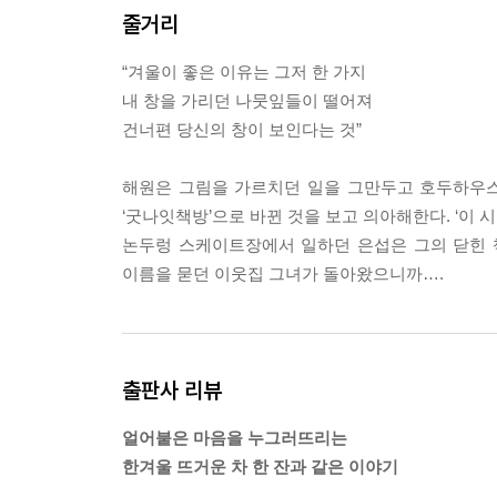
줄거리
--- p.407
“겨울이 좋은 이유는 그저 한 가지
내 창을 가리던 나뭇잎들이 떨어져
건너편 당신의 창이 보인다는 것”
해원은 그림을 가르치던 일을 그만두고 호두하우스
‘굿나잇책방’으로 바뀐 것을 보고 의아해한다. ‘이 시
논두렁 스케이트장에서 일하던 은섭은 그의 닫힌 
이름을 묻던 이웃집 그녀가 돌아왔으니까….
출판사 리뷰
얼어붙은 마음을 누그러뜨리는
한겨울 뜨거운 차 한 잔과 같은 이야기