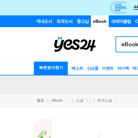
국내도서
외국도서
중고샵
eBook
크레마클럽
C
빠른분야찾기
베스트
신상품
이벤트
바이백
매
웰컴
eBook
소설
한국소설