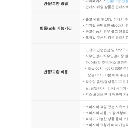
마이페이지 >
반품/교환 신청
반품/교환 방법
판매자 배송 상품은 판매자와
출고 완료 후 10일 이내의 
디지털 콘텐츠인 eBook의 
반품/교환 가능기간
중고상품의 경우 출고 완료일
모바일 쿠폰의 경우 유효기간(
고객의 단순변심 및 착오구
직수입양서/직수입일서중 일
단, 아래의 주문/취소 조건인
오늘 00시 ~ 06시 30분 
반품/교환 비용
오늘 06시 30분 이후 주문
직수입 음반/영상물/기프트 
단, 당일 00시~13시 사이
박스 포장은 택배 배송이 가
소비자의 책임 있는 사유로 
소비자의 사용, 포장 개봉에 
복제가 가능한 상품 등의 포장을 
소비자의 요청에 따라 개별