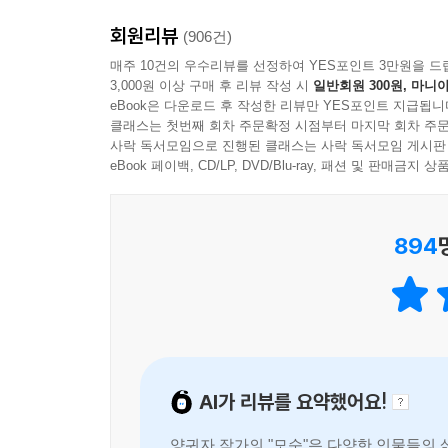
모순을 이해하라...
회원리뷰
(906건)
『모순』의 주인공은 25세의 미혼여성 안진진. 
매주 10건의 우수리뷰를 선정하여 YES포인트 3만원을 드
3,000원 이상 구매 후 리뷰 작성 시
일반회원 300원, 마니아
아버지, 그리고 조폭의 보스가 인생의 꿈인 남동
eBook은 다운로드 후 작성한 리뷰만 YES포인트 지급됩니
일란성 쌍둥이로 태어났지만 인생행로는 사뭇 다르
클래스는 첫번째 회차 주문확정 시점부터 마지막 회차 주문
많아 지루할 틈이 없다.
사락 독서모임으로 진행된 클래스는 사락 독서모임 게시판
eBook 페이백, CD/LP, DVD/Blu-ray, 패션 및 판매금
주인공 안진진은 극단으로 나뉜 어머니와 이모의 삶
894
양귀자 소설이 늘 그렇듯, 『모순』 또한 작가의
역할을 하고 있다. 우리들 일상의 지극히 사소
짚어내지 않을 수 없다. 더할 것도 없고 덜할 것도
아마도 양귀자 소설의 힘일 것이다.
인생은 탐구하는 것이다
AI가 리뷰를 요약했어요!
작가는 소설 속 주인공을 통해 독자들에게 말한다.
양귀자 작가의 "모순"은 다양한 인물들의 