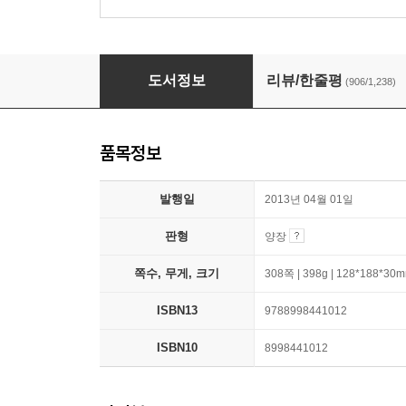
모순
도서정보
리뷰/한줄평
(906/1,238)
품목정보
발행일
2013년 04월 01일
판형
양장
쪽수, 무게, 크기
308쪽 | 398g | 128*188*30
ISBN13
9788998441012
ISBN10
8998441012