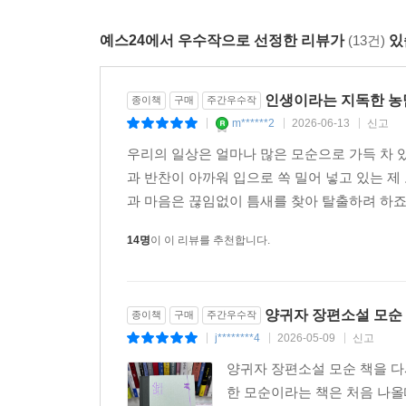
작가 역시도 “모든 것이 너무 갑작스레 변해버린 요
예스24에서 우수작으로 선정한 리뷰가
(13건)
있
잃고 주저앉은 사람들에게 무언가 위로의 말을 건
‘작가노트’를 통해 밝히고 있으니, 1998년, 
되었으면 한다.
인생이라는 지독한 농담
종이책
구매
주간우수작
m******2
2026-06-13
신고
|
|
|
우리의 일상은 얼마나 많은 모순으로 가득 차 있
과 반찬이 아까워 입으로 쏙 밀어 넣고 있는 제
과 마음은 끊임없이 틈새를 찾아 탈출하려 하죠.
14명
이 이 리뷰를 추천합니다.
양귀자 장편소설 모순
종이책
구매
주간우수작
j********4
2026-05-09
신고
|
|
|
양귀자 장편소설 모순 책을 다시 
한 모순이라는 책은 처음 나올