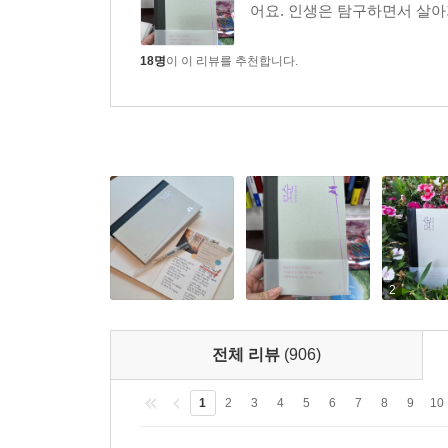
어요. 인생은 탐구하면서 살아가
18명
이 이 리뷰를 추천합니다.
2
전체 리뷰
(906)
1
2
3
4
5
6
7
8
9
10