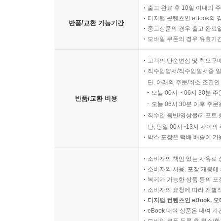
출고 완료 후 10일 이내의 
디지털 콘텐츠인 eBook의 
반품/교환 가능기간
중고상품의 경우 출고 완료일
모바일 쿠폰의 경우 유효기간(
고객의 단순변심 및 착오구
직수입양서/직수입일서중 일
단, 아래의 주문/취소 조건인
오늘 00시 ~ 06시 30분 
반품/교환 비용
오늘 06시 30분 이후 주문
직수입 음반/영상물/기프트 
단, 당일 00시~13시 사이
박스 포장은 택배 배송이 가
소비자의 책임 있는 사유로 
소비자의 사용, 포장 개봉에 
복제가 가능한 상품 등의 포장을 
소비자의 요청에 따라 개별
디지털 컨텐츠인 eBook, 
eBook 대여 상품은 대여 기