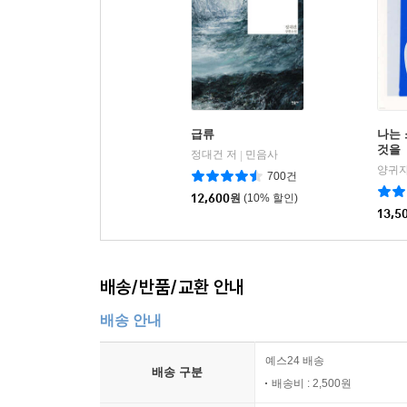
급류
나는
것을
정대건 저
민음사
|
양귀자
700건
12,600
원
(10% 할인)
13,5
배송/반품/교환 안내
배송 안내
예스24 배송
배송 구분
배송비 : 2,500원