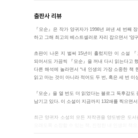
야. 네가 하는 박사 공부는 그렇게 단순한지 모르겠
출판사 리뷰
* 나의 불행에 위로가 되는 것은 타인의 불행뿐이다
처로밖에 위로할 수 없다.
『모순』은 작가 양귀자가 1998년 펴낸 세 번째 
하고 그해 최고의 베스트셀러로 자리 잡으면서 ‘양귀
* 사랑이란 그러므로 붉은 신호등이다. 켜지기만 
랑이다.
초판이 나온 지 벌써 15년이 흘렀지만 이 소설 『
되어서도 가끔씩 『모순』을 꺼내 다시 읽는다고 했
* 세상의 숨겨진 비밀들을 배울 기회가 전혀 없이 
다른 해석에 놀라면서 “내 인생의 가장 소중한 책 
로 밥을 먹어야 하는 식이요법 환자의 불행과 같은 것
읽고 마는 것이 아니라 적어도 두 번, 혹은 세 번 이
* 인생은 탐구하면서 살아가는 것이 아니라, 살아가
『모순』을 열 번도 더 읽었다는 블로그 독후감도 
남기고 있다. 이 소설이 지금까지 132쇄를 찍으면
---본문 중에서
최근 양귀자 소설의 모든 저작권을 양도받은 도서
오래도록 소장할 수 있는 책, 진정한 내 인생의 책