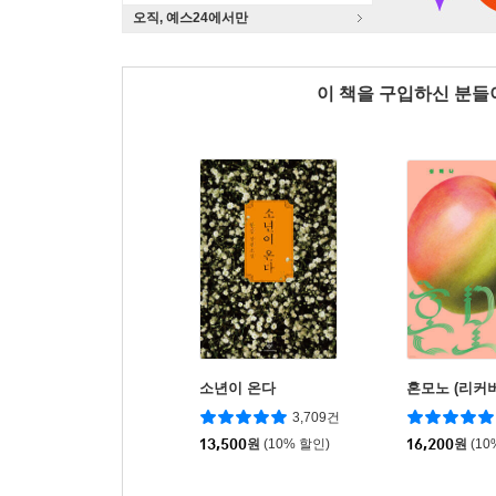
오직, 예스24에서만
이 책을 구입하신 분
소년이 온다
혼모노 (리커버
3,709건
13,500
원
(10% 할인)
16,200
원
(10