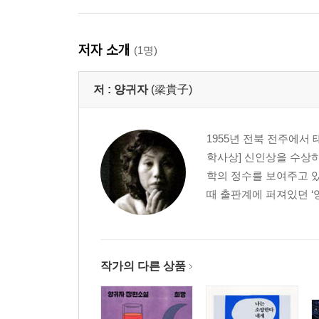
저자 소개
(1명)
저 :
양귀자
(梁貴子)
1955년 전북 전주에서
학사상] 신인상을 수상하
학의 정수를 보여주고 있
때 출판계에 퍼져있던 ‘
작가의 다른 상품