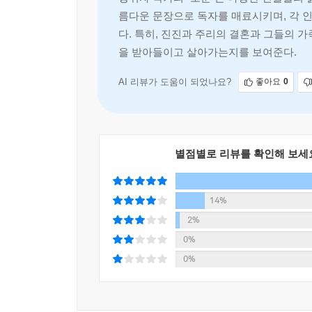
오면 과감하게 삶의 방향키를 돌릴 준비를 하면서
름다운 문장으로 독자를 매료시키며, 각 인
무엇이라고.
다. 특히, 진진과 주리의 결혼과 그들의 
을 받아들이고 살아가는지를 보여준다.
주인공 안진진의 나이가 스물다섯인 것도 그 때문
대차대조표를 작성해본 적도 없이 무작정 손가락
AI 리뷰가 도움이 되었나요?
좋아요
0
공감하고 자신의 인생을 다시 생각하게 만들었다는 
응답하라 1998년...
별점별로 리뷰를 확인해 보세
1998년 여름에 출간된 『모순』은 저자나 해당 출
금융 위기로 경제구조가 무너지는 시점이었다. 거
14%
최대 과제였던 그 해, 출판계 역시도 고전을 면치 못
2%
IMF 사태 직후에 출간된 이 소설은 역시 
0%
시험대였다고도 볼 수 있었다. 앞서 3년 간격으
0%
위기의 시절에도 가능한지를 지켜보던 출판계는 
것을 보고 놀랐다.