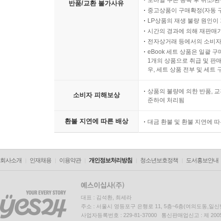
모바일 쿠폰 등록 후 취소/환
반품/교환 불가사유
중고상품이 구매확정(자동 
LP상품의 재생 불량 원인이 기
시간의 경과에 의해 재판매가
전자상거래 등에서의 소비자
eBook 세트 상품은 일괄 
1개의 상품으로 취급 및 판매
우, 세트 상품 전부 및 세트
상품의 불량에 의한 반품, 교
소비자 피해보상
준하여 처리됨
환불 지연에 따른 배상
대금 환불 및 환불 지연에 
회사소개
인재채용
이용약관
개인정보처리방침
청소년보호정책
도서홍보안내
대표 : 김석환, 최세라
주소 : 서울시 영등포구 은행로 11, 5층~6층(여의도동,일신
사업자등록번호 : 229-81-37000 통신판매업신고 : 제 200