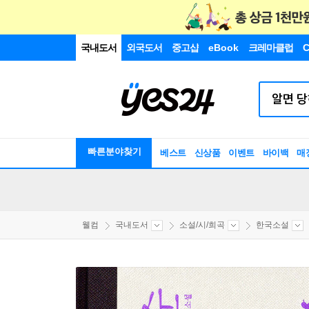
국내도서
외국도서
중고샵
eBook
크레마클럽
C
빠른분야찾기
베스트
신상품
이벤트
바이백
매
웰컴
국내도서
소설/시/희곡
한국소설