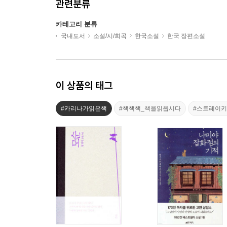
관련분류
카테고리 분류
국내도서
소설/시/희곡
한국소설
한국 장편소설
이 상품의 태그
#카리나가읽은책
#책책책_책을읽읍시다
#스트레이