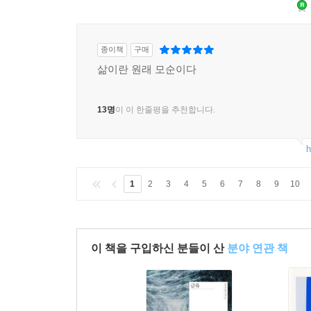
종이책
구매
삶이란 원래 모순이다
13명
이 이 한줄평을 추천합니다.
h
1
2
3
4
5
6
7
8
9
10
이 책을 구입하신 분들이 산
분야 연관 책