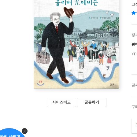
고
정
판
Y
결
사이즈비교
공유하기
구