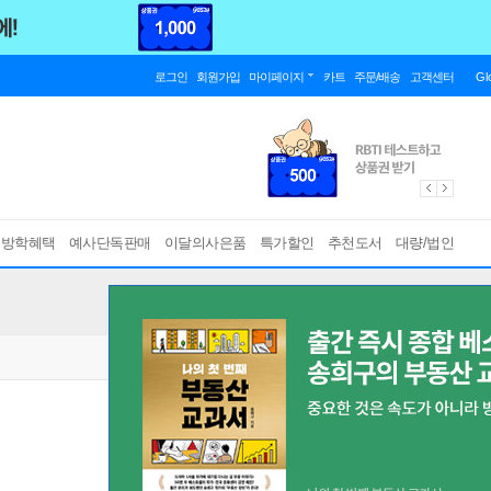
로그인
회원가입
마이페이지
카트
주문/배송
고객센터
Gl
름방학혜택
예사단독판매
이달의사은품
특가할인
추천도서
대량/법인