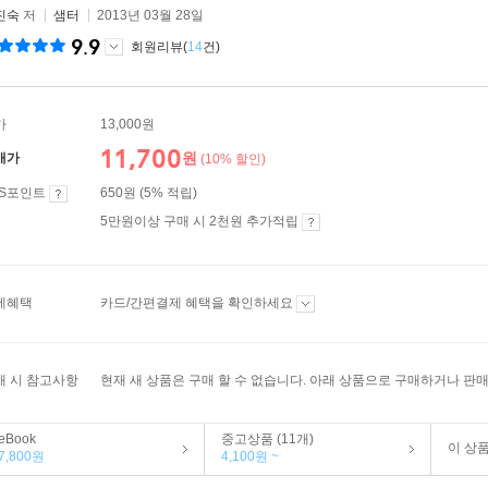
진숙
저
샘터
2013년 03월 28일
9.9
회원리뷰(
14
건)
가
13,000원
11,700
원
매가
(10% 할인)
ES포인트
650원 (5% 적립)
5만원이상 구매 시 2천원 추가적립
제혜택
카드/간편결제 혜택을 확인하세요
매 시 참고사항
현재 새 상품은 구매 할 수 없습니다. 아래 상품으로 구매하거나 판매
eBook
중고상품 (11개)
이 상
7,800원
4,100원 ~