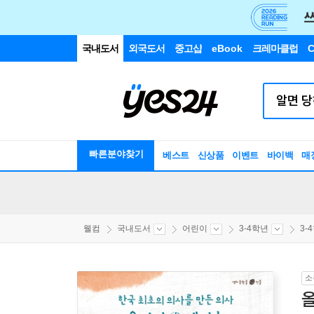
국내도서
외국도서
중고샵
eBook
크레마클럽
C
빠른분야찾기
베스트
신상품
이벤트
바이백
매
웰컴
국내도서
어린이
3-4학년
3-
소
올