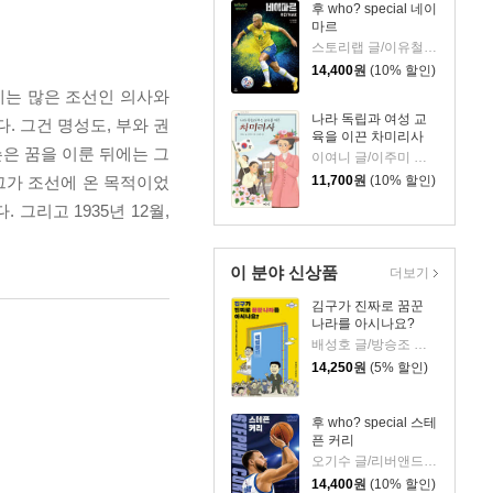
후 who? special 네이
마르
스토리랩 글/이유철 그림
14,400
원
(10% 할인)
계에는 많은 조선인 의사와
나라 독립과 여성 교
 그건 명성도, 부와 권
육을 이끈 차미리사
은 꿈을 이룬 뒤에는 그
이여니 글/이주미 그림/한상권 감수
그가 조선에 온 목적이었
11,700
원
(10% 할인)
리고 1935년 12월,
이 분야 신상품
더보기
김구가 진짜로 꿈꾼
나라를 아시나요?
배성호 글/방승조 그림
14,250
원
(5% 할인)
후 who? special 스테
픈 커리
오기수 글/리버앤드스타 그림
14,400
원
(10% 할인)