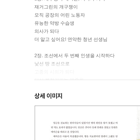
재거그린의 개구쟁이
모직 공장의 어린 노동자
유능한 약방 수습생
의사가 되다
더 알고 싶어요! 연약한 청년 선생님
2장. 조선에서 두 번째 인생을 시작하다
낯선 땅 조선으로
고종의 시의가 되다
다시 북적거리는 제중원
사립 병원으로 바뀐 제중원
상세 이미지
더 알고 싶어요! 제중원의 탄생/제중원의 역대 책임
3장. 콜레라를 잡다
임금을 설득하다
모화관 피난처의 기적
성공적인 방역 활동