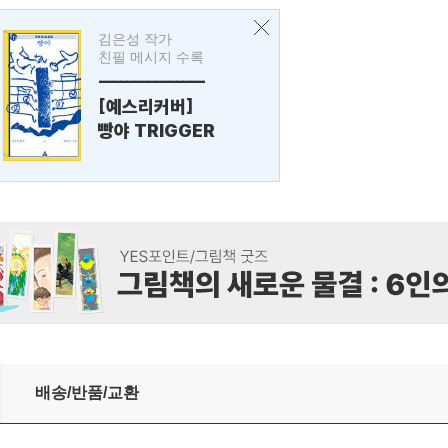
김은성 작가
친필 메시지 수록
---------------
[예스리커버]
빵야 TRIGGER
배송/반품/교환