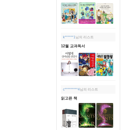
k******1
님의 리스트
12월 교과독서
c*********4
님의 리스트
읽고픈 책