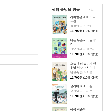
샘터 솔방울 인물
더보기
라이벌은 내 베스트
프렌드
김학민 글/조은애 그림
11,700
원
(10% 할인)
나는 무슨 씨앗일까?
2
신수진외 글/유준재 그림
11,700
원
(10% 할인)
오늘 우리 놀이가 먼
훗날 역사가 된단다
남찬숙 글/최지은 그림
11,700
원
(10% 할인)
올리버 R. 에비슨
고진숙 글/안재선 그림
11,700
원
(10% 할인)
혜곡 최순우