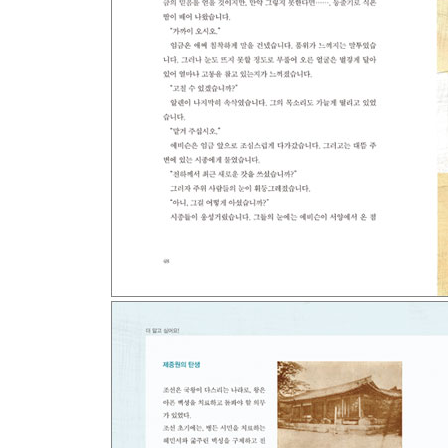
백정 박씨의 새로운 삶
더 알고 싶어요! 콜레라의 유래/위생국과 방역 위원
4장. 세브란스 병원을 세우다
다시 시작한 의학 교육
한글 의학 교과서 출판
광견병 백신
제중원에서 세브란스병원으로
세브란스병원의 첫 환자
더 알고 싶어요! 알렌이 세운 제중원 의학당/관립 
5장. 의학 교육으로 미래를 열다
여기는 조선이라고요!
적십자 활동과 예비 간호사들에게 찾아온 변화
의사의 자격
한국 최초의 면허 의사 탄생
안녕히 가세요. 그리고 다시 오세요!