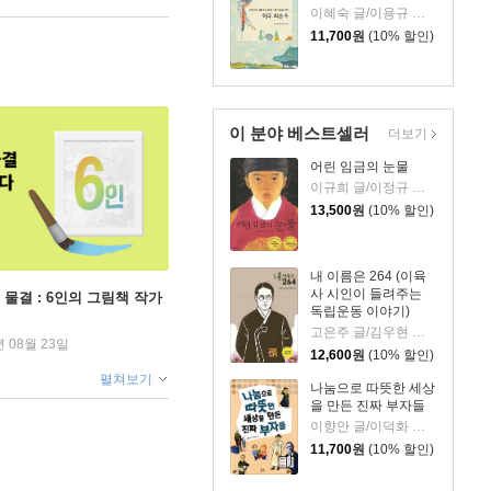
이혜숙 글/이용규 그림
11,700
원
(10% 할인)
이 분야 베스트셀러
더보기
어린 임금의 눈물
이규희 글/이정규 그림
13,500
원
(10% 할인)
내 이름은 264 (이육
사 시인이 들려주는
 물결 : 6인의 그림책 작가
독립운동 이야기)
고은주 글/김우현 그림
년 08월 23일
12,600
원
(10% 할인)
펼쳐보기
나눔으로 따뜻한 세상
을 만든 진짜 부자들
이향안 글/이덕화 그림
11,700
원
(10% 할인)