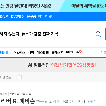
D/LP
DVD/BD
문구
/GIFT
티켓
독서유형검사
장안내
채널예스
사락
예스펀딩
클래스24
RBTI Lab
여
독서유형검사
AI 일문백답
의견 남기면 YES상품권!
4학년 인물이...
샘터 솔방울 인물
득공제
리버 R. 에비슨
한국 최초의 의사를 만든 의사
[ 양장 ]