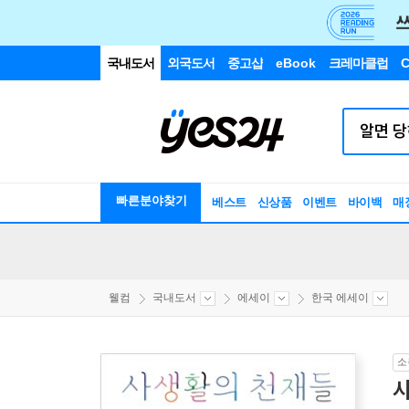
국내도서
외국도서
중고샵
eBook
크레마클럽
C
빠른분야찾기
베스트
신상품
이벤트
바이백
매
웰컴
국내도서
에세이
한국 에세이
소