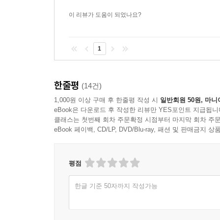
시작이다. 거기서부터 우리의 미래, 우리의 소통과 
이 리뷰가 도움이 되었나요?
변영주 감독은 이렇게 나이 들어가는 자신이 예뻐 
1
그녀는 자신이 얼마나 ‘이뻐 죽겠는가’를 이렇게 표현
▣ 사생활 - 다른 사람과의 만남에 대해서
한줄평
(14건)
1,000원 이상 구매 후 한줄평 작성 시
일반회원 50원, 마니
끊임없이 다른 사람과 부대끼며 살아가는 우리의 일
eBook은 다운로드 후 작성한 리뷰만 YES포인트 지급됩니
말을 꺼낸다. 우리는 우리의 어린아이 같은 존재
클래스는 첫번째 회차 주문확정 시점부터 마지막 회차 주문
공유하면서 우리는 달라질 수 있다. 새롭게 만들어질
eBook 페이백, CD/LP, DVD/Blu-ray, 패션 및 판매금
윤태호 작가가 어느 날 거울을 다시 보기 시작했단
평점
그립니다. 그는 우리가 공유하는 것들이 무엇이었나
착상을 하지 않습니다. 그렇게 만화를 그려가면서 내적
한글 기준 50자까지 작성가능
선천적인 피부병 때문에 끊임없이 “내가 나로 태어난
돌아보고, 또 자신을 통해 다른 사람과 사회를 