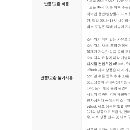
오늘 00시 ~ 06시 30분 
반품/교환 비용
2013년 봄, 우리는 새로운 시작 앞에 서 있다. 
오늘 06시 30분 이후 주문
얼마나 고통받고 있는지에 상관없이 우리의 일상은
직수입 음반/영상물/기프트 
혁명의 자리라는 이 책의 메시지가 지금 우리에게 
단, 당일 00시~13시 사이
박스 포장은 택배 배송이 가
삶을 만나며, 우리의 팍팍한 감성을 자극하는 저자의
소비자의 책임 있는 사유로 
소비자의 사용, 포장 개봉에 
복제가 가능한 상품 등의 포장을 
소비자의 요청에 따라 개별
디지털 컨텐츠인 eBook, 
eBook 대여 상품은 대여 기
모바일 쿠폰 등록 후 취소/환
반품/교환 불가사유
중고상품이 구매확정(자동 
LP상품의 재생 불량 원인이 기
시간의 경과에 의해 재판매가
전자상거래 등에서의 소비자
eBook 세트 상품은 일괄 
1개의 상품으로 취급 및 판매
우, 세트 상품 전부 및 세트
상품의 불량에 의한 반품, 교