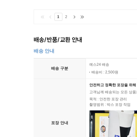
있는 작은 공간이다. 그 소박한 공간은 우리가 다른
1
2
이제 불안의 문제는 혼자서 해결할 수도 없습니
문제이면서 우리 모두의 문제인 이 불안의 문제 앞
동물을 만나면 우리는 도망가거나 죽은 척하거나
배송/반품/교환 안내
도망치면서도 싸웁니다. 돌멩이라도 던집니다. 그리고 
배송 안내
저자가 들려주는 정치경제학자 홍기빈 소장의 이야
예스24 배송
돌아보게 하고, 불안을 이기고 희망을 얻는 진짜 
배송 구분
배송비 : 2,500원
익히는 것이고, 혼자 불안을 극복하려 애쓰는 것이 
이 사회와 시대의 변화로, 미래의 변화로 이어진다.
안전하고 정확한 포장을 위해 
고객님께 배송되는 모든 상품을
▣ 우리라는 별자리, 진정한 꿈에 대한 아름다운 비
목적 : 안전한 포장 관리
촬영범위 : 박스 포장 작업
저자는 우리 각 사람을 ‘별’이라 말한다. 옛날 사
희망이고, 에너지가 될 수 있다. 이 책에서 마지
포장 안내
“아무리 어두워도 더 보려 하면 끝내는 보게 된다.