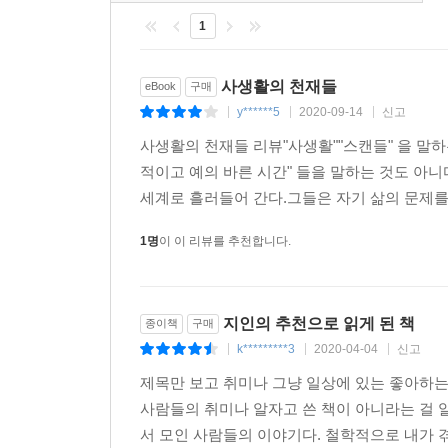
세상이 원하는 것과 내가 원하는 것 사이에, 의미 
1
이루면서 살 수 있을까? 진정 내가 원하고 의미 있
저자는 자연 다큐멘터리 박수용 감독의 이야기를 우
사생활의 천재들
eBook
구매
잠잠히 기다리면서 자연스럽게 깨달았다. 낮의 
y******5
2020-09-14
신고
|
|
|
도시에서의 삶과 단순하고 고독한 영혼의 시간을 어
사생활의 천재들 리뷰"사생활""스캔들" 을 말
실천해가는 박수용 감독처럼, 우리 역시 조화롭게 자신
적이고 예의 바른 시간" 들을 말하는 것도 아니
세계로 흘러들어 간다.그들은 자기 삶의 문제를 직
우린 오솔길을 걷듯이, 마치 호랑이가 그런 것처럼 
살게 되고 맙니다. 자아 속의 소통이란 대단한 것이
1명
이 이 리뷰를 추천합니다.
위해서가 아니라 기다리고 구하고 극복하기 위해서 말
한편 힘든 세상을 버텨가며 다른 사람과는 좀 다른 
지인의 추천으로 읽게 된 책
종이책
구매
사랑하는 것’이다. 자기 연민 없이 제대로 자신을
k*********3
2020-04-04
신고
|
|
|
「낮은 목소리」, 「밀애」, 「발레교습소」, 「
제목만 보고 취미나 그냥 일상에 있는 좋아하는
끊임없이 다른 사람의 말을 듣고 보고 궁금해하고 관
사람들의 취미나 알자고 쓴 책이 아니라는 걸 알
다른 사람의 관점으로 생각할 때, 끊임없이 배우려 할
서 모인 사람들의 이야기다. 철학적으로 내가 겪
다르지 않은 다른 사람에 대해서도 더 잘 알게 된