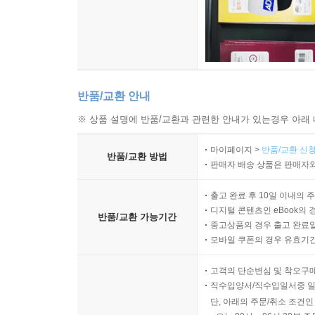
『모비 딕』의 작가 허먼 멜빌은 ‘나는 스물다섯 
프루스트는 ‘나는 내가 뭘 하고 살아야 할지 전혀
뒤에 그는 대작에 착수했습니다. 내가 뭘 하고
알아야하겠기에 우린 몸부림칠 수밖에 없는 별입니다
것이죠. _p.321
반품/교환 안내
※ 상품 설명에 반품/교환과 관련한 안내가 있는경우 아래 
이 책은 우리가 롤 모델로 따라야 할 ‘천재’들을
빛나고 있는 다른 사람들과 별자리로 이어지자고, 
마이페이지 >
반품/교환 신청
반품/교환 방법
저자의 멋진 친구들, 그리고 저자만의 다양하고 
판매자 배송 상품은 판매자와
울린다. 희망이 있다고, 우리 자신이 바로 그 희망
출고 완료 후 10일 이내의 
디지털 콘텐츠인 eBook의 
반품/교환 가능기간
그날의 일출은 그토록 찬란하진 않았습니다. 오히려
중고상품의 경우 출고 완료일
거대한 것, 찬란한 것을 기대했었던 것 같습니다. 
모바일 쿠폰의 경우 유효기간(
뜨길 기다렸던 것이 그 자체로 여명이었다는 것을.
고객의 단순변심 및 착오구
저는 제가 손을 잡을 수 없는 것과 손을 잡은 듯한
직수입양서/직수입일서중 일
세수한 기분이 들었습니다. 그리고 이런 순간이 영혼
단, 아래의 주문/취소 조건인