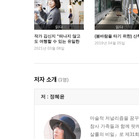
말하기와 듣기에 대해서
― 엄기호(사회학자)와 함께
불안에 대해서
읽다
읽다
― 홍기빈(정치경제학자)와 함께
작가 김신지 “떠나지 않고
(봄바람을 타기 위한) 산
도 여행할 수 있는 유일한
2019년 04월 05일
방법”
2021년 03월 08일
우리라는 별자리에 대해서
― 정병호(천문인마을 천문대장)와 함께
저자 소개
(1명)
저 :
정혜윤
마술적 저널리즘을 꿈꾸는
참사 가족들과 함께 팟캐
살률의 비밀』로 제31회