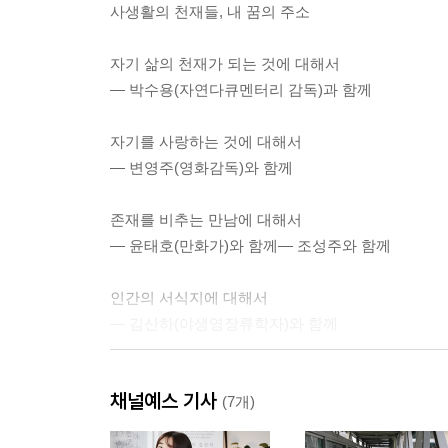
사생활의 천재들, 내 꿈의 주소
자기 삶의 천재가 되는 것에 대해서
― 박수용(자연다큐멘터리 감독)과 함께
자기를 사랑하는 것에 대해서
― 변영주(영화감독)와 함께
존재를 비추는 만남에 대해서
― 윤태호(만화가)와 함께― 조성주와 함께
인간의 서식지에 대해서
― 김산하(야생영장류학자)와 함께
보는 것에 대해서
채널예스 기사
― 조성주(청년운동가)와 함께
(7개)