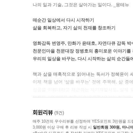
나의 일과 기술, 그것은 살아가는 일이다. _몽테뉴
매순간 일상에서 다시 시작하기
삶을 회복하고, 자기 삶의 천재를 창조하기
영화감독 변영주, 만화가 윤태호, 자연다큐 감독 박
천문인마을 천문대장 정병호의 흥미로운 이야기를 
우리의 일상을 바꾸는, 다시 시작하는 삶의 순간들
책과 삶을 매혹적으로 읽어내는 독서가 정혜윤이 새 
이제 책을 넘어 ‘삶을 바꾸는’ 것에 주목해, 삶
성공을 이뤄내라고 채근하는 자기계발서도, 실제 
던진다. “우리에게 희망이 있을까?” “우리의 희망은 
회원리뷰
저자는 이 책에서 그녀가 사랑하는 여덟 명의 친구
(9건)
우리가 보게 되는 희망은, 가장 현실적이고 아주 작
매주 10건의 우수리뷰를 선정하여 YES포인트 3만원을 드
3,000원 이상 구매 후 리뷰 작성 시
일반회원 300원, 마니아