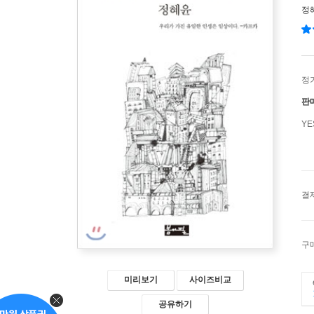
정
정
판
Y
결
구
미리보기
사이즈비교
공유하기