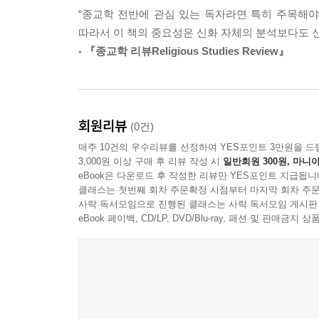
통해서만 감지될 수 있는 보이지 않는 연인이나 신
“종교학 전반에 관심 있는 독자라면 특히 주목해야
신화를 통해 인간적인 현미경과 우주적인 망원경의
--- p.158
따라서 이 책의 중요성은 신화 자체의 분석보다도 신
- 『종교학 리뷰Religious Studies Review』
인간의 공통된 경험이라 할지라도 그것이 이야기되
비교의 바다에는 상어가 살고 있다. 그러나 이제 상
있는 것이 아니라 비슷한 여러 가지 이야기가 존
칠 수 있다. 예를 들어 이제 우리는 우리가 비교하
읽었을 때는 보이지 않던 것이 보이게 된다고 말
찬가지로 주체이기도 하다. 헤로도토스는 고대 그리
속에서는 이야기되지 않는 것들이 있게 마련이다. 
회원리뷰
기 주변부의 ‘타자들’에 대해 어떤 태도를 취했는지
(0건)
있다. 왜냐하면 각 신화들의 세부적인 차이를 음
ok at 텍스트를 통해 그 너머를 보게look through
매주 10건의 우수리뷰를 선정하여 YES포인트 3만원을 드
반대로 나의 신화에서는 꿈꿀 수 없지만 다른 사람
--- p.177
3,000원 이상 구매 후 리뷰 작성 시
일반회원 300원, 마니아
익숙하게 여기고 있는 것들을 ‘낯선 것’으로 볼 수
eBook은 다운로드 후 작성한 리뷰만 YES포인트 지급됩니
클래스는 첫번째 회차 주문확정 시점부터 마지막 회차 주문
않았던 것을 다시 보게 되고, 이로써 새로운 사고의
이러한 강한 혐오의 이미지는 거의 모든 주변적 존재
사락 독서모임으로 진행된 클래스는 사락 독서모임 게시판
는 것이다.
eBook 페이백, CD/LP, DVD/Blu-ray, 패션 및 판매금
신화는 한꺼번에 인간사의 만화경 양 끝을 통해 볼 
--- p.252
개인적이고 세세한 일들을 보면서 동시에 다른 문
보이게 만드는, 말하자면 욥과 우리 자신의 고통을
한 고전 신화에 대한 “이해라는 사건”은 다른 시간
관한 신화적 차원의 이야기를 듣고, 그리고 그것
공통된 인간 경험을 이해하려는 언제나 좌절되는 시
말해주는지를 귀 기울여 듣고 생각해볼 때마다 우리
--- p.351