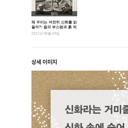
전체와 부분들: 수레와 칼
읽다
3장 암시된 거미와 개별주의의 정치학
왜 우리는 여전히 신화를 읽
을까?: 욥의 부스럼과 흙 먹
는 크리슈나
2021년 06월 04일
보편주의자의 문제
비교 문화적 결론
암시된 거미
비교에 대한 포스트식민주의적, 포스트모던적 비판
상세 이미지
신화학의 예술과 과학
4장 미시 신화, 거시 신화 그리고 다성성
관점이 없는 신화
많은 목소리
미시 신화와 거시 신화
관점이 있는 신화
전도된 정치적 판본들