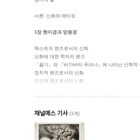
서론: 신화와 메타포
1장 현미경과 망원경
텍스트의 렌즈로서의 신화
신화에 대한 학자의 렌즈
「욥기」와 『바가바타 푸라나』에 나타난 신학적
정치적 렌즈로서의 신화
인간적 렌즈로서의 신화
2장 검은 고양이, 짖는 개, 수레 그리고 칼
채널예스 기사
검은 고양이들의 차이
(1개)
짖지 않는 개
같은 옛이야기
컨텍스트