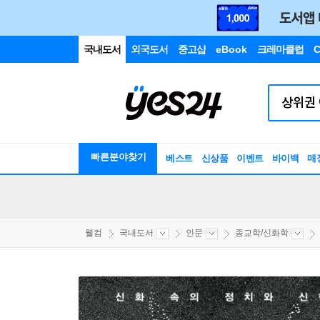
국내도서
외국도서
중고샵
eBook
크레마클럽
C
빠른분야찾기
베스트
신상품
이벤트
바이백
매
웰컴
국내도서
인문
종교학/신화학