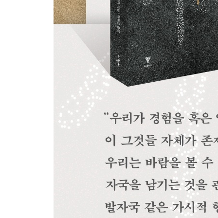
클로드 레비스트로스의 회춘
일흔 개의 다른 해석들
멀티 대학교
줄타기
참고 문헌
옮긴이의 말
찾아보기