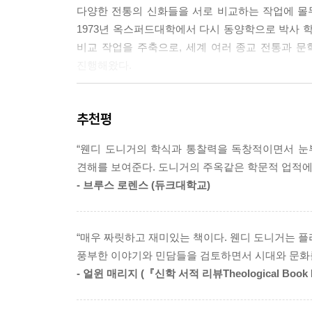
다양한 전통의 신화들을 서로 비교하는 작업에 몰
--- p.71
1973년 옥스퍼드대학에서 다시 동양학으로 박사
비교 작업을 주축으로, 세계 여러 종교 전통과 문
신화는 한꺼번에 인간사의 만화경 양 끝을 통해 볼 
진행해왔다.
개인적이고 세세한 일들을 보면서 동시에 다른 문
보이게 만드는, 말하자면 욥과 우리 자신의 고통을 
도니거의 비교에 대한 애착과 긍정적 믿음은 세
한 신화적 차원의 이야기를 듣고, 그리고 그것이 우
추천평
사실에서부터 출발한다. 그리고 도니거는 이 같은
는지를 귀 기울여 듣고 생각해볼 때마다 우리는 잠
질문을 던지며 살아온 삶 자체에 있다고 말한다. 
--- p.78
“웬디 도니거의 학식과 통찰력을 독창적이면서 눈
공감할 수 있는 보편적 경험에서 비롯된 유사한 
견해를 보여준다. 도니거의 주옥같은 학문적 업적에 
여기서 도니거는 이러한 유사한 이야기, 유사한 개별
같은 것과 서로 다른 것의 문제는 비교신화학 분야
- 브루스 로렌스 (듀크대학교)
이 거미는 실제로 눈에 보이는 확실한 존재는 아니
것, 일반적인 것과 특수한 것이 동시에 맞물리는 상
것들에 의해 암시되어 있는 존재라고 할 수 있다. 그래서 
유지할 수 있는 것이 바로 신화다.
--- p.81
“매우 짜릿하고 재미있는 책이다. 웬디 도니거는 플
“암시된 거미”는 자기 자신으로부터 뽑아낸 실로
풍부한 이야기와 민담들을 검토하면서 시대와 문화
숨어 있는 보이지 않는 거미가 바로 인간이라면 
우리가 경험을 혹은 암시된 거미를 그대로 복원할 
- 얼윈 매리지 (『신학 서적 리뷰Theological Book 
계속해서 신화와 이야기를 만들어낼 원천을 공급받
을 볼 수 없지만, 바람이 움직이며 들판의 긴 풀 
보이지 않지만 이 거미줄을 만들어낼 수 있게끔 한 
을 이야기하는 곳에서 신학자들은 신의 존재를 증