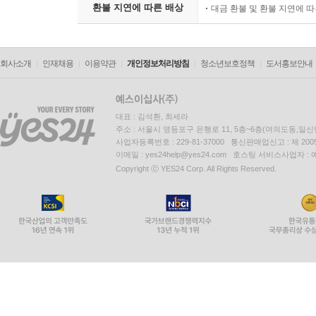
환불 지연에 따른 배상
대금 환불 및 환불 지연에 
회사소개
인재채용
이용약관
개인정보처리방침
청소년보호정책
도서홍보안내
대표 : 김석환, 최세라
주소 : 서울시 영등포구 은행로 11, 5층~6층(여의도동,일신
사업자등록번호 : 229-81-37000 통신판매업신고 : 제 200
이메일 : yes24help@yes24.com 호스팅 서비스사업자 :
Copyright ⓒ YES24 Corp. All Rights Reserved.