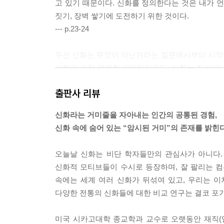
고 있기 때문이다. 신화를 정의한다는 것은 내가 
짓기, 장벽 쌓기에 도전하기 위한 것이다.
--- p.23-24
우선 신화는 무엇이 아닌가라는 질문에서부터 시작
신화의 가장 평범한 의미일지라도, 신화는 진실이
거의 언제나 “진실”을 의미하는 것으로 사용되어왔
출판사 리뷰
라고 믿는 이야기라는 점이다.
--- p.25
신화라는 거미줄을 자아내는 인간의 공통된 경험,
신화 속에 숨어 있는 “암시된 거미”의 존재를 밝힌다
나는 이 책의 독자, 특히 1장을 읽은 독자가 누군
음과 같이 대답해주길 기대한다. “그것을 믿냐고요?
오늘날 신화는 비단 학자들만의 관심사가 아니다.
의 나머지 부분을 썼다.
신화적 모티브들이 수시로 등장하며, 잘 팔리는 
--- p.32-33
속에는 세계 여러 신화가 뒤섞여 있고, 우리는 이
다양한 전통의 신화들에 대한 비교 연구는 결코 포기
신화는 우주에 관한 무지의 끔찍한 심연과 비록 
우리의 초점을 바꿔준다. 즉 신화는 우리가 보통 
미국 시카고대학 종교학과 교수로 오랫동안 재직(엘
가까이 다가가서 현미경을 통해 보게 해준다.