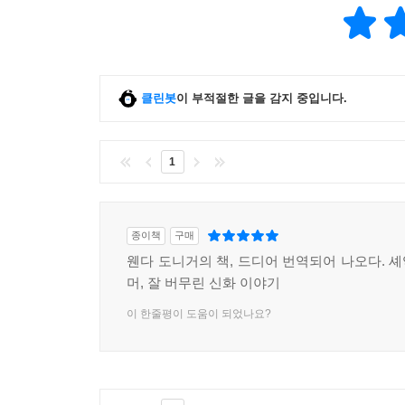
결코 구체적인 맥락을 무시하는 보편주의로의 환원
사이에 놓인 이야기라는 팽팽한 줄 위를 아슬아
다양한 비교와 메타포의 의미를 역설하는 이 책은
줄타기의 긴장감을 함께 즐기도록 이끈다.
클린봇
이 부적절한 글을 감지 중입니다.
1
종이책
구매
웬다 도니거의 책, 드디어 번역되어 나오다. 
머, 잘 버무린 신화 이야기
이 한줄평이 도움이 되었나요?