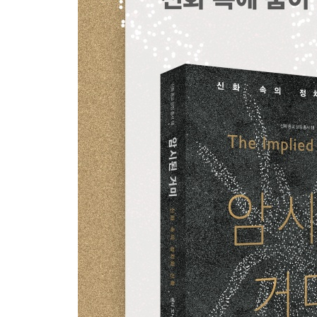
현대의 신화적 텍스트에 대한 전도된 정치적 독해
5장 마더 구스와 여성의 목소리
늙은 아낙네들의 이야기
여성의 관점
여성 텍스트 속 남성의 목소리
남성 텍스트 속 여성의 목소리
양성구유적 언어
여성의 목소리 구하기
6장 텍스트의 다원주의와 학문의 다원주의
원형
전파와 잔존
마음속 더러운 넝마 가게
브리콜라주 버스에서 내리기