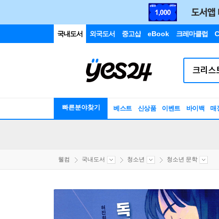
국내도서
외국도서
중고샵
eBook
크레마클럽
C
빠른분야찾기
베스트
신상품
이벤트
바이백
매
웰컴
국내도서
청소년
청소년 문학