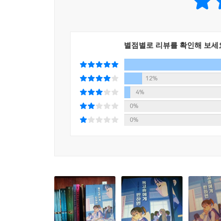
대물림되었음이 명백하기에 섬뜩하게 독자의 가슴을
“이게 각자 입장이 어떤지 따질 문제야? 나쁜 짓은 
별점별로 리뷰를 확인해 보세
“매사 그렇게 확실해서 좋겠다.”
어쩐지 비꼬는 듯한 말투였다.
_본문 중에서
12%
4%
이 소설은 독자의 예상을 번번이 비껴간다. 책을 
0%
인물이 각자가 살아온 시간만큼의 이야기를 품고
0%
아이들은 “인간 군상에 대한 작가의 감탄스러운 통찰
역량”(이금이) 덕분에 탄생했다. 그렇기에 언뜻
왕좌를 지키려 애쓰다 끝내 지금껏 고수해 온 방식
친구가 집에 놀러 오기 전 일주일 동안 대청소를 하는
데 여념이 없는 박선희는 그저 ‘실없는 아이’가 아
아이’로 명명될 수 없음은 물론이다. 이렇게 이 소
“나 또는 타자에 대해 갖고 있는 편견과 선입견을 
너머로 한 걸음 내딛으면 어떤 “사람”을 만나게 될지