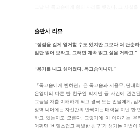
그날 난 독고솜에게 왕의 자리를 뺏겼다. 그 사실을 아
“친구. 친구 만나러 가는 거야. 남자친구 아니고 여
출판사 리뷰
내 말에 엄마와 할머니는 여전히 흥미롭다는 듯이 눈
미로운지 모를 일이었다. --- p.55
“장점을 길게 열거할 수도 있지만 그보다 더 단순하
일단 읽어 보라고. 그러면 계속 읽고 싶을 거라고.”
비밀스럽고 특별한 친구, 독고솜. 그렇게 생각하자 
났다. --- p.79
“용기를 내고 싶어졌다. 독고솜이니까.”
요정이 돕든 마녀가 돕든 탐정이 돕든 아니면 똥꼬땅
『독고솜에게 반하면』은 독고솜과 서율무, 단태희 
아 주기만 하든, 중요한 건 오직 한 발 다가설 용
은영미의 다른 반 친구인 박지민 등 사건에 관련
돌아야만 확인이 가능할 수도 있다. --- p.120
그들을 차츰 이해하게 되고 결국 모든 인물에게, 심
장벽 너머에는 자신만의 반짝이는 매력을 지닌 한 인
나는 한동안 그 눈물이 내게서 떠나지 않을 것임을 알
하고 있는지도 모른다. 그렇기에 이 이야기는 우
에 쌓여 있었다.
어쩌면 “비밀스럽고 특별한 친구”가 생기는 마법이
--- p.207