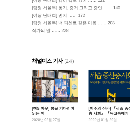
[여왕 단태희] 감히 겁도 없이 …… 122
[탐정 서율무] 동기, 증거 그리고 증인 …… 140
[여왕 단태희] 먼지 …… 172
[탐정 서율무] 백 퍼센트 같은 마음 …… 208
작가의 말 …… 228
채널예스 기사
(2개)
읽다
읽다
[책읽아웃] 봄을 기다리며
[이주의 신간] 『세습 중
읽는 책
층 사회』 『독고솜에게
하면』 외
2020년 02월 27일
2020년 01월 29일