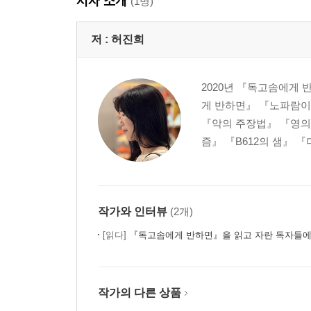
저자 소개
(1명)
저 :
허진희
2020년 『독고솜에게
게 반하면』 『노파람이
『악의 주장법』 『영의
즘』 『B612의 샘』 
작가와 인터뷰
(2개)
[읽다]
『독고솜에게 반하면』을 읽고 자란 독자들에게 건네는 색다른 사
작가의 다른 상품