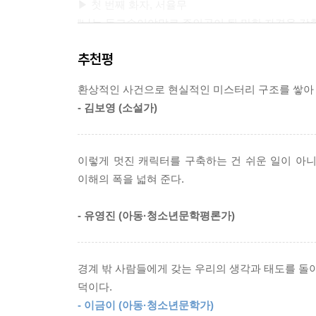
▶ 첫 번째 화자, 서율무
“나는 독고솜이야말로 주인공이 될 만한 자격을 갖
그 애는 항상 사건의 중심에 있었으니까.”
추천평
▶ 두 번째 화자, 단태희
환상적인 사건으로 현실적인 미스터리 구조를 쌓아 
“독고솜이라니, 이렇게 다시 불쑥 내 인생에 나타날
- 김보영 (소설가)
전학생 독고솜에게 ‘반하는’ 두 인물, 서율무와 단
한 인물을 바라보는 두 시선의 팽팽한 줄다리기
이렇게 멋진 캐릭터를 구축하는 건 쉬운 일이 아니
이해의 폭을 넓혀 준다.
『독고솜에게 반하면』은 서율무와 단태희, 두 명
인간에 대한 탁월한 이해력이라는 비슷한 재능을 지
- 유영진 (아동·청소년문학평론가)
있는 능력이 한 사람에게는 권력의 기반이 되고,
사람의 목소리는 작품의 초반부터 긴장감을 고조시
경계 밖 사람들에게 갖는 우리의 생각과 태도를 돌아
어쩐지 시선을 끄는 전학생 독고솜의 등장으로 두
덕이다.
소문이 퍼지기 시작한다. 독고솜에 얽힌 소문이 살
- 이금이 (아동·청소년문학가)