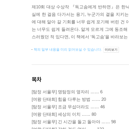
제10회 대상 수상작 『독고솜에게 반하면』은 한낙
실에 한 걸음 다가서는 용기, 누군가의 곁을 지키는
에 대해 알아 갈 기회를 너무 쉽게 포기해 버린 건
는 너무도 쉽게 들려온다. 알게 모르게 그에 동조해
스러웠던 적 있다면, 이 책에서 ‘독고솜’을 바라보는
책의 일부 내용을 미리 읽어보실 수 있습니다.
미리보기
목차
[탐정 서율무] 명탐정의 옆자리 …… 6
[여왕 단태희] 힘을 다루는 방법 …… 20
[탐정 서율무] 조금 무섭더라도 …… 46
[여왕 단태희] 세상의 이치 …… 80
[탐정 서율무] 긴 시간을 돌고 돌아야 …… 98