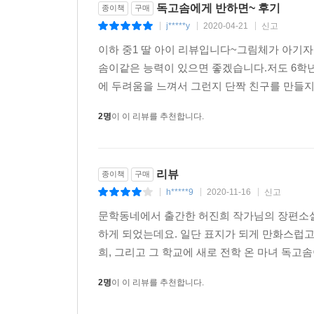
독고솜에게 반하면~ 후기
종이책
구매
j*****y
2020-04-21
신고
|
|
|
이하 중1 딸 아이 리뷰입니다~그림체가 아기
솜이같은 능력이 있으면 좋겠습니다.저도 6학년
에 두려움을 느껴서 그런지 단짝 친구를 만들지
2명
이 이 리뷰를 추천합니다.
리뷰
종이책
구매
h*****9
2020-11-16
신고
|
|
|
문학동네에서 출간한 허진희 작가님의 장편소설
하게 되었는데요. 일단 표지가 되게 만화스럽
희, 그리고 그 학교에 새로 전학 온 마녀 독고
2명
이 이 리뷰를 추천합니다.