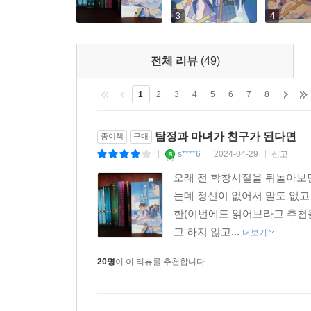
어떠할지 단언할 수 없지만, 바로 그렇기에 용기를 
3
4
넓어져 있을 것이다.
전체 리뷰
(49)
독고솜을 만나고 한동안 든든했다.
내가 가지지 못한 힘으로 내가 할 수 없는 일을 해 
1
2
3
4
5
6
7
8
다만 저주가 주는 통쾌함에만 마냥 취해 있을 수 없
그때 내 마음을 끌어당긴 사람이 서율무였다.
_작가의 말에서
탐정과 마녀가 친구가 된다면
종이책
구매
s****6
2024-04-29
신고
|
|
|
오래 전 학창시절을 뒤돌아보면
는데 정신이 없어서 말도 없고
한(이번에도 읽어보라고 추천을
고 하지 않고...
더보기
20명
이 이 리뷰를 추천합니다.