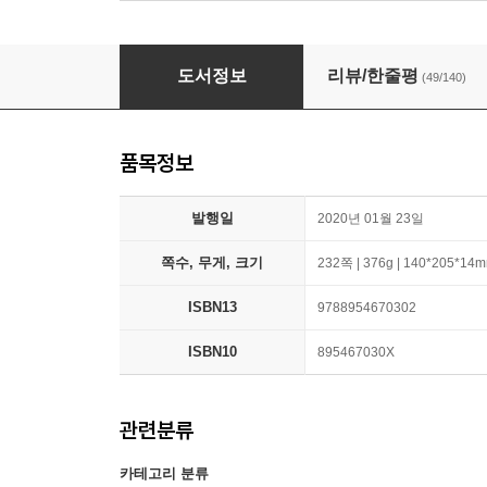
독고솜에게 반하면
도서정보
리뷰/한줄평
(49/140)
품목정보
발행일
2020년 01월 23일
쪽수, 무게, 크기
232쪽 | 376g | 140*205*14
ISBN13
9788954670302
ISBN10
895467030X
관련분류
카테고리 분류