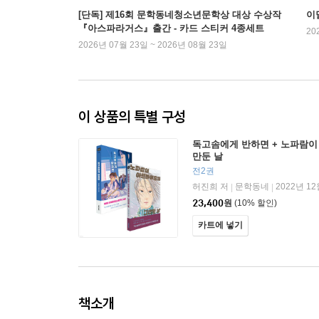
[단독] 제16회 문학동네청소년문학상 대상 수상작
이
『아스파라거스』출간 - 카드 스티커 4종세트
20
2026년 07월 23일 ~ 2026년 08월 23일
이 상품의 특별 구성
독고솜에게 반하면 + 노파람이
만둔 날
전2권
허진희 저
문학동네
2022년 12
|
|
23,400
원
(10% 할인)
카트에 넣기
책소개