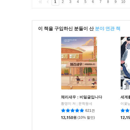
1
2
3
4
5
6
7
8
9
10
이 책을 구입하신 분들이 산
분야 연관 책
체리새우 : 비밀글입니다
세계를
황영미 저
문학동네
이꽃님
|
621건
12,150
원
(10% 할인)
12,1