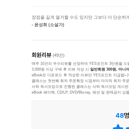
쫓아갔을 때 그 뒤에는 교실의 ‘여왕’ 단태희가 서
독고솜에 관한 터무니없는 소문은 믿지 않는다. 
독고솜에게 말을 건 순간…… 누구도 예상치 못했던
장점을 길게 열거할 수도 있지만 그보다 더 단순하게 
- 윤성희 (소설가)
탐정과 여왕, 마녀의 트라이앵글
환상적이고 연극적인 과장으로 박제된 서늘한 현실
“탐정, 마녀, 여왕의 역할을 맡은 아이들이 마치
회원리뷰
(49건)
흥미진진한 추리물이자 판타지물이고, 동시에 치열
매주 10건의 우수리뷰를 선정하여 YES포인트 3만원을 드
서율무는 ‘탐정’, 현실의 어느 교실에나 존재하는 힘
3,000원 이상 구매 후 리뷰 작성 시
일반회원 300원, 마니아
하얀 얼굴로 모두의 관심을 사로잡는 수상한 전학
eBook은 다운로드 후 작성한 리뷰만 YES포인트 지급됩니
클래스는 첫번째 회차 주문확정 시점부터 마지막 회차 주문
일어난 ‘쥐 무덤 사건’, 한 아이의 갑작스러운 결석
사락 독서모임으로 진행된 클래스는 사락 독서모임 게시판
현재의 복잡한 관계들 속에 뒤엉킨 이 실타래가 어
eBook 페이백, CD/LP, DVD/Blu-ray, 패션 및 판매금
이야기의 무대를 탁월하게 시각화함으로써 글의 연극
환상적인 과장은 현실을 도리어 선명하게 드러내는 도
48
명
진실을 왜곡하는 소문의 힘……. 우리 모두가 겪어 봤
진실로 굳어지는 과정, 그 거짓된 진실로 인해