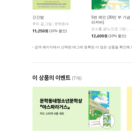
긴긴밤
5번 레인 (30만 부 기념
리커버)
루리 글,그림
문학동네
|
은소홀 글/노인경 그림
문
|
11,250
원
(10% 할인)
12,600
원
(10% 할인)
검색 페이지에서 선택된 태그에 등록된 더 많은 상품을 확인해 
이 상품의 이벤트
(7개)