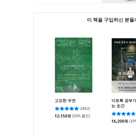
이 책을 구입하신 분
고요한 우연
이토록 공부
는 순간
169건
12,150
원
(10% 할인)
16,200
원
(10