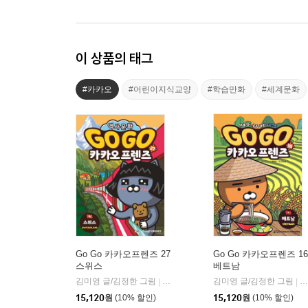
이 상품의 태그
#카카오
#어린이지식교양
#학습만화
#세계문화
Go Go 카카오프렌즈 27
Go Go 카카오프렌즈 16
스위스
베트남
김미영 글/김정한 그림
아울북
김미영 글/김정한 그림
아
|
|
15,120
원
(10% 할인)
15,120
원
(10% 할인)