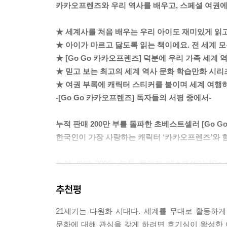
카카오프렌즈와 우리 역사를 배우고, 스페셜 여권에
★ 세계사를 처음 배우는 우리 아이도 재미있게 읽
★ 아이가 마르고 닳도록 읽는 책이에요. 전 세계 
★ [Go Go 카카오프렌즈] 덕분에 우리 가족 세계 
★ 믿고 보는 최고의 세계 역사 문화 학습만화 시리
★ 여권 부록에 캐릭터 스티커를 붙이며 세계 여행
-[Go Go 카카오프렌즈] 독자들의 서평 중에서-
누적 판매 200만 부를 돌파한 초베스트셀러 [Go G
한국인이 가장 사랑하는 캐릭터 ‘카카오프렌즈’와 함
누적 판매 200만 부를 돌파한 베스트셀러 [G
학습만화의 시장을 연 아울북과 카카오프렌즈가 만나 
추천평
어피치는 자신들의 성격을 드러내며 귀엽고 사랑
주인공이 되어 펼쳐지는 이야기로 독자들은 카카
21세기는 다원화 시대다. 세계를 무대로 활동하
캐릭터의 매력에 재미있는 스토리와 알찬 정보까지
문화에 대해 관심을 갖게 하려면 호기심이 왕성한 