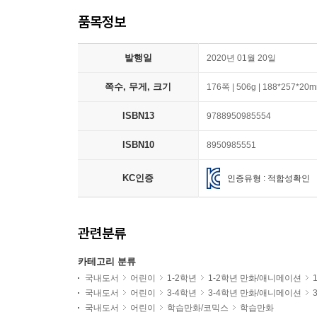
품목정보
발행일
2020년 01월 20일
쪽수, 무게, 크기
176쪽 | 506g | 188*257*20
ISBN13
9788950985554
ISBN10
8950985551
KC인증
인증유형 : 적합성확인
관련분류
카테고리 분류
국내도서
어린이
1-2학년
1-2학년 만화/애니메이션
국내도서
어린이
3-4학년
3-4학년 만화/애니메이션
국내도서
어린이
학습만화/코믹스
학습만화