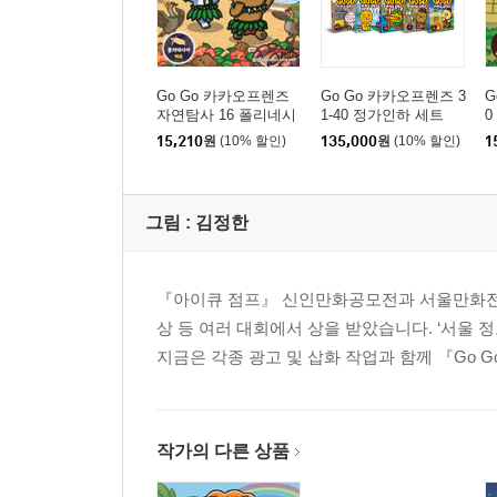
Go Go 카카오프렌즈
Go Go 카카오프렌즈 3
G
자연탐사 16 폴리네시
1-40 정가인하 세트
0
아 제도
15,210
원
(10% 할인)
135,000
원
(10% 할인)
1
그림 :
김정한
『아이큐 점프』 신인만화공모전과 서울만화전, 
상 등 여러 대회에서 상을 받았습니다. ‘서울 
지금은 각종 광고 및 삽화 작업과 함께 『Go 
작가의 다른 상품