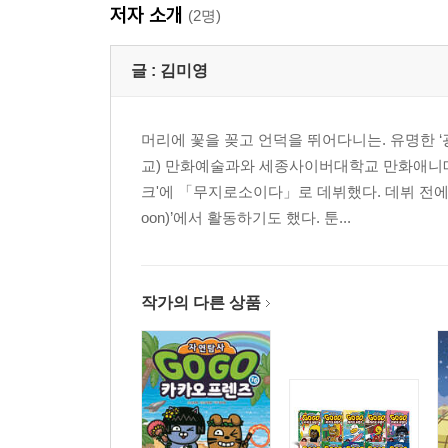
저자 소개
(2명)
글 :
김미영
머리에 꽃을 꽂고 언덕을 뛰어다니는. 유명한
교) 만화예술과와 세종사이버대학교 만화애니메이
크'에 「무지로소이다」로 데뷔했다. 데뷔 전에
oon)’에서 활동하기도 했다. 툰...
작가의 다른 상품