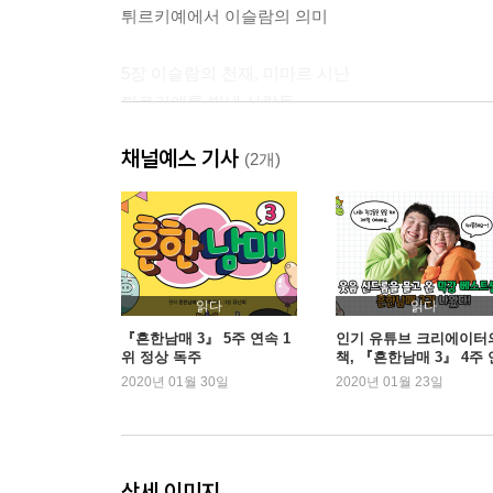
튀르키예에서 이슬람의 의미
5장 이슬람의 천재, 미마르 시난
튀르키예를 빛낸 사람들
채널예스 기사
6장 하얀 목화의 성에서 온천을!
(2개)
파묵칼레와 로마 시대의 온천
7장 튀르키예인들의 아버지
아타튀르크와 독립 전쟁
읽다
읽다
8장 퍼즐을 찾아 하늘로 Go Go!
『흔한남매 3』 5주 연속 1
인기 유튜브 크리에이터
위 정상 독주
책, 『흔한남매 3』 4주 
신기한 바위가 펼쳐진 카파도키아
속 1위 등극
2020년 01월 30일
2020년 01월 23일
부록 _ 컬러링/연표
상세 이미지