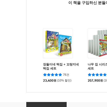
이 책을 구입하신 분
장돌이네 떡집 + 꼬랑지네
나무 집 시리즈
떡집 세트
세트
76건
23,400
원
(10% 할인)
207,900
원
(
Go Go 카카오프렌즈 12 튀르키예