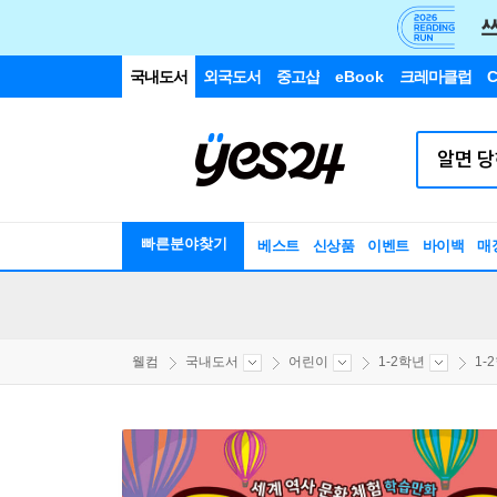
국내도서
외국도서
중고샵
eBook
크레마클럽
C
빠른분야찾기
베스트
신상품
이벤트
바이백
매
웰컴
국내도서
어린이
1-2학년
1-