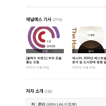
2장 돈을 위해 일하지 말고 반드시 돈이 당신을 위
01 은퇴 후 50년을 위한 준비
채널예스 기사
02 일본의 실패를 답습하지 마라
(27개)
03 좁은 시야의 재테크에서 벗어나라
04 자녀를 일찍부터 자본가의 길로 이끌어라
05 황금알 낳는 거위를 죽이지 마라
06 주식이나 주식형 펀드에 반드시 투자해라
07 주식 vs. 펀드
읽다
읽다
08 편견에서 벗어나라
[올해의 트렌드] 부와 돈을
예스24, 2020년 베스트
쫓는 모험
분석 및 도서판매 동향 
2020년 12월 08일
2020년 12월 03일
3장 경제독립을 위한 여정 10단계
0단계 여정을 시작하면서
1단계 자신의 자산·부채 현황표를 만들어라
2단계 수입·지출 현황표를 만들어라
저자 소개
(1명)
3단계 부채를 줄여라
4단계 매일 1만 원씩 여유자금을 만들어 투자해라
저 :
존리
(John Lee,이정복)
5단계 퇴직연금제도를 활용해라