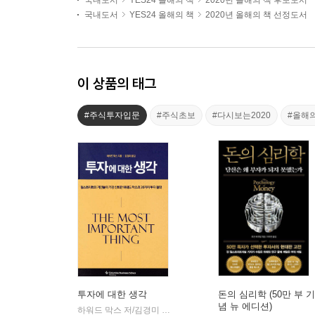
국내도서
YES24 올해의 책
2020년 올해의 책 후보도서
국내도서
YES24 올해의 책
2020년 올해의 책 선정도서
이 상품의 태그
#주식투자입문
#주식초보
#다시보는2020
#올해
투자에 대한 생각
돈의 심리학 (50만 부 기
념 뉴 에디션)
하워드 막스 저/김경미 역
비즈니스맵
|