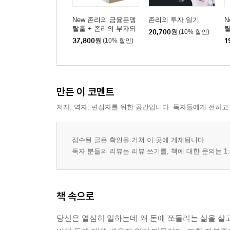
New 존리의 금융문맹
존리의 투자 일기
N
탈출 + 존리의 부자되
20,700
원
(10% 할인)
기 습관 세트
37,800
원
(10% 할인)
1
만든 이 코멘트
저자, 역자, 편집자를 위한 공간입니다. 독자들에게 전하고
접수된 글은 확인을 거쳐 이 곳에 게재됩니다.
독자 분들의 리뷰는 리뷰 쓰기를, 책에 대한 문의는 1:
책 속으로
당신은 열심히 일하는데 왜 돈에 쪼들리는 삶을 살고