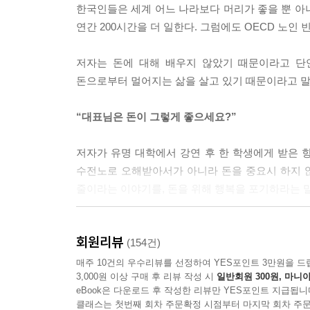
한국인들은 세계 어느 나라보다 머리가 좋을 뿐 아니
다. 그 누구도 그렇게 사는 건 원하지 않을 것이다.
연간 200시간을 더 일한다. 그럼에도 OECD 노인 
--- p.26
저자는 돈에 대해 배우지 않았기 때문이라고 단
돈 때문에’ 원하지 않은 일을 하면서 어려운 여생을
돈으로부터 멀어지는 삶을 살고 있기 때문이라고 말
--- p.29
“대표님은 돈이 그렇게 좋으세요?”
‘우리 아이가 혹 다른 아이에게 뒤처질까 걱정되어서
의 성적이 뒤처질 것이 염려돼서 나의 노후를 망치
저자가 유명 대학에서 강연 후 한 학생에게 받은 항
앗고 국가적으로도 큰 손해를 끼치는 사교육비 지출
수전노로 오해받아서가 아니라 돈을 중요시 하지 
은 결국 옆집 아이 때문이라는 이야기 아닌가!
줄이라는 이야기를, 돈을 위해 행복을 포기하라는 말
--- p.36
금융문맹 퇴치를 위한 5년 간의 버스 투어
내가 일했던 뉴욕 회사에서 높은 연봉을 받는 동료들
회원리뷰
(154건)
작되기 때문에 손해다. 반드시 필요한 상황이 아니
최초의 외국인 전용 한국 펀드인 ‘코리아펀드’를 1
매주 10건의 우수리뷰를 선정하여 YES포인트 3만원을 드
이다. 이것이 우리 모두가 다 아는 세계적인 부자, 워런 
3,000원 이상 구매 후 리뷰 작성 시
일반회원 300원, 마니아
수익률을 기록해 업계의 전설로 회자되는 저자가
--- p.43
eBook은 다운로드 후 작성한 리뷰만 YES포인트 지급됩니
모습이었다. 메리츠자산운용 직원들조차 노후준비가
클래스는 첫번째 회차 주문확정 시점부터 마지막 회차 주문