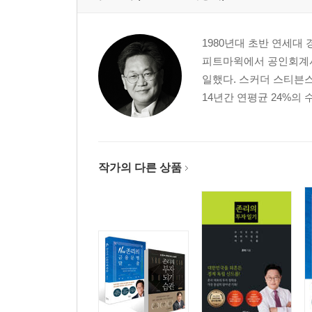
6단계 연금저축펀드에는 꼭 가입해라
7단계 경제독립, 온 가족이 함께해라
1980년대 초반 연세대
8단계 구체적 목표를 세워라
피트마윅에서 공인회계사
9단계 당신이 전문가임을 깨달아라
일했다. 스커더 스티븐
10단계 항상 긍정적인 생각을 갖고 당장 시작해라
14년간 연평균 24%의
에필로그
작가의 다른 상품