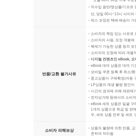
오늘 06시 30분 이후 주문
직수입 음반/영상물/기프트 
단, 당일 00시~13시 사이
박스 포장은 택배 배송이 가
소비자의 책임 있는 사유로 
소비자의 사용, 포장 개봉에 
복제가 가능한 상품 등의 포장을 
소비자의 요청에 따라 개별
디지털 컨텐츠인 eBook, 
eBook 대여 상품은 대여 기
모바일 쿠폰 등록 후 취소/환
반품/교환 불가사유
중고상품이 구매확정(자동 
LP상품의 재생 불량 원인이 기
시간의 경과에 의해 재판매가
전자상거래 등에서의 소비자
eBook 세트 상품은 일괄 
1개의 상품으로 취급 및 판매
우, 세트 상품 전부 및 세트
상품의 불량에 의한 반품, 교
소비자 피해보상
준하여 처리됨