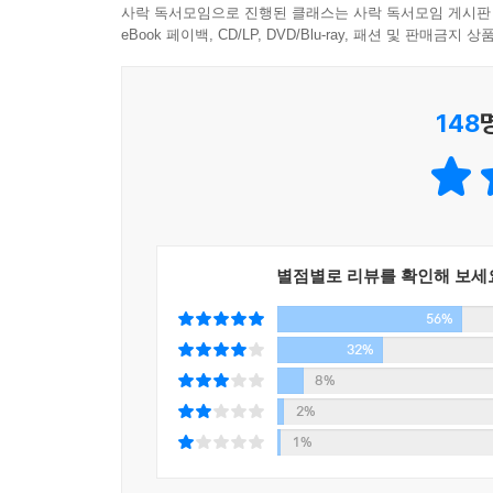
주식투자 동아리는 투자를 공부하는 곳이 아니라 
사락 독서모임으로 진행된 클래스는 사락 독서모임 게시판
돈이 없고 월급이 적다고 불평하면서도 조금만 돈이
eBook 페이백, CD/LP, DVD/Blu-ray, 패션 및 판매금
빚을 지면서까지 해외여행을 당연시한다. 그런 한국에서 
그래서 토요일마다 금융문맹 퇴치를 위해 무료 강연
자가 될 수 없으니 차라리 지금이라도 실컷 쓰고 
버스 투어를 시작했고, 5년간 1,000여 회의 강연
--- p.45
148
위해 담임 선생님이 초청한 강연회가 교장 선생님
몰입하게 되었다는 어머니, 손자에게 펀드를 선물
금융문맹은 많은 돈을 번 사람도 파산하게 만든다.
사례도 있었다.
다. 돈이 일하게 하는 현명함, 즉 금융을 이해하는
--- p.50
금융문맹을 벗어나는 것이 단지 개인 차원에서만
저자는 경제독립을 위해서는 금융문맹의 늪에서 벗어
금융문맹은 질병, 그것도 악성 전염병이다. 한 사
별점별로 리뷰를 확인해 보세
급기야 국가경쟁력까지도 갉아먹는 전염병 말이다.
56%
평범한 사람들이 부자가 되려면? - 부자가 되기 위
32%
--- p.52
부를 파괴하는 라이프스타일보다 부를 창조하는 라
8%
않은 소비를 위해 거리낌 없이 돈을 쓰는 것이 바로
2%
등. 일반인들은 사교육비, 식료품, 외식비에 전체 
1%
22%를 연금과 사회보험에 쓴다. 저자는 한국인