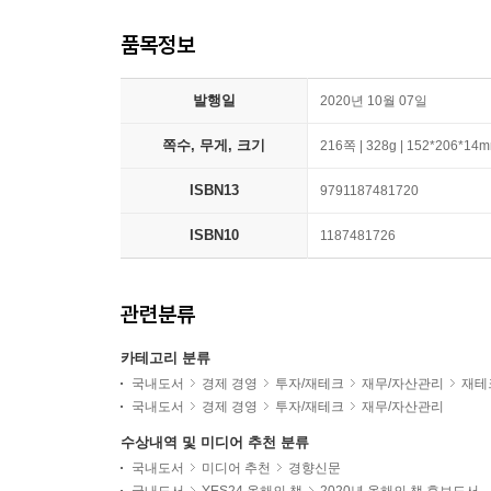
품목정보
발행일
2020년 10월 07일
쪽수, 무게, 크기
216쪽 | 328g | 152*206*14
ISBN13
9791187481720
ISBN10
1187481726
관련분류
카테고리 분류
국내도서
경제 경영
투자/재테크
재무/자산관리
재테
국내도서
경제 경영
투자/재테크
재무/자산관리
수상내역 및 미디어 추천 분류
국내도서
미디어 추천
경향신문