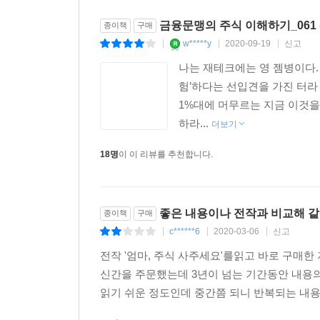
금융문맹의 주식 이해하기_061 
종이책
구매
w*****y
2020-09-19
신고
|
|
|
나는 재테크에는 영 젬병이다.
험’하다는 선입견을 가진 터라
1%대에 머무르는 지금 이것을
하라...
더보기
18명
이 이 리뷰를 추천합니다.
좋은 내용이나 전작과 비교해 같
종이책
구매
c******6
2020-03-06
신고
|
|
|
전작 '엄마, 주식 사주세요'를읽고 바로 구매
신간을 주문했는데 3년이 넘는 기간동안 내용의 발
읽기 쉬운 정도인데 중간쯤 되니 반복되는 내용