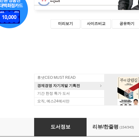
미리보기
사이즈비교
공유하기
휴넷CEO MUST READ
경제경영 자기계발 기획전
기간 한정 특가 도서
오직, 예스24에서만
존리의 부자되기 습관
도서정보
리뷰/한줄평
(154/343)