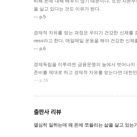
비해 돈에 대해 배우지 않기 때문이다. 또한 자본
을 살고 있다는 것도 이유가 된다.
--- p.5
경제적 자유를 얻는 과정은 우리가 건강한 신체를 갖기 
ness라고 한다. 매일매일 운동을 해야 건강한 신
--- p.6
경제독립을 이루려면 금융문맹의 늪에서 벗어나지 못
준비를 제대로 하고 경제적 자유를 얻는다면 대한민국
--- p.16
한국이 경제대국이 되는 데는 세 가지가 꼭 필요하다. 첫 
융교육 Financial Education이다.
출판사 리뷰
--- p.20
열심히 일하는데 왜 돈에 쪼들리는 삶을 살고 있는
매스컴에서도 “돈이 없어도 행복할 수 있다.” “행복
돈이 많다고 행복한 것은 아니지만 돈이 없으면 불