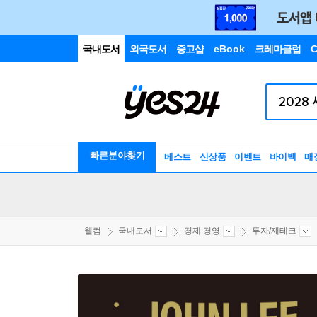
국내도서
외국도서
중고샵
eBook
크레마클럽
C
빠른분야찾기
베스트
신상품
이벤트
바이백
매
웰컴
국내도서
경제 경영
투자/재테크