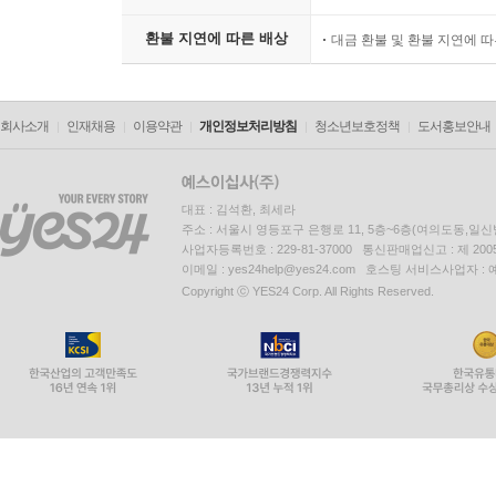
환불 지연에 따른 배상
대금 환불 및 환불 지연에 
회사소개
인재채용
이용약관
개인정보처리방침
청소년보호정책
도서홍보안내
대표 : 김석환, 최세라
주소 : 서울시 영등포구 은행로 11, 5층~6층(여의도동,일신
사업자등록번호 : 229-81-37000 통신판매업신고 : 제 200
이메일 : yes24help@yes24.com 호스팅 서비스사업자 :
Copyright ⓒ YES24 Corp. All Rights Reserved.