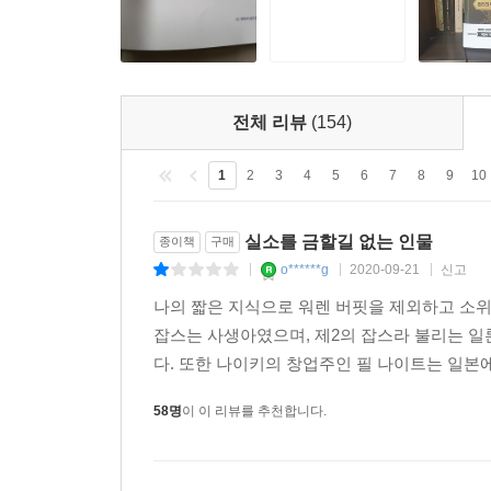
전체 리뷰
(154)
1
2
3
4
5
6
7
8
9
10
실소를 금할길 없는 인물
종이책
구매
o******g
2020-09-21
신고
|
|
|
나의 짧은 지식으로 워렌 버핏을 제외하고 소위 말
잡스는 사생아였으며, 제2의 잡스라 불리는 
다. 또한 나이키의 창업주인 필 나이트는 일본
58명
이 이 리뷰를 추천합니다.