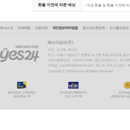
환불 지연에 따른 배상
대금 환불 및 환불 지연에 
회사소개
인재채용
이용약관
개인정보처리방침
청소년보호정책
도서홍보안내
대표 : 김석환, 최세라
주소 : 서울시 영등포구 은행로 11, 5층~6층(여의도동,일신
사업자등록번호 : 229-81-37000 통신판매업신고 : 제 200
이메일 : yes24help@yes24.com 호스팅 서비스사업자 :
Copyright ⓒ YES24 Corp. All Rights Reserved.