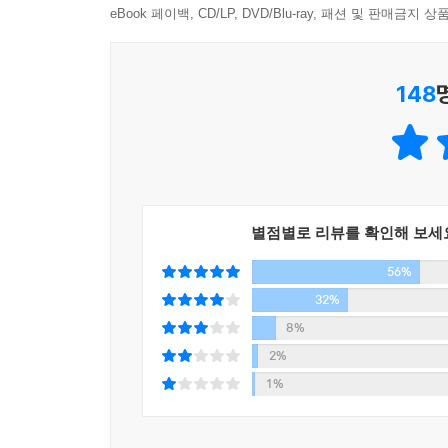
eBook 페이백, CD/LP, DVD/Blu-ray, 패션 및 판매금
빚을 지면서까지 해외여행을 당연시한다. 그런 한국에서 
그래서 토요일마다 금융문맹 퇴치를 위해 무료 강연
자가 될 수 없으니 차라리 지금이라도 실컷 쓰고 
버스 투어를 시작했고, 5년간 1,000여 회의 강연
--- p.45
148
위해 담임 선생님이 초청한 강연회가 교장 선생님
몰입하게 되었다는 어머니, 손자에게 펀드를 선물
금융문맹은 많은 돈을 번 사람도 파산하게 만든다.
사례도 있었다.
다. 돈이 일하게 하는 현명함, 즉 금융을 이해하는
--- p.50
금융문맹을 벗어나는 것이 단지 개인 차원에서만
저자는 경제독립을 위해서는 금융문맹의 늪에서 벗어
금융문맹은 질병, 그것도 악성 전염병이다. 한 사
별점별로 리뷰를 확인해 보세
급기야 국가경쟁력까지도 갉아먹는 전염병 말이다.
56%
평범한 사람들이 부자가 되려면? - 부자가 되기 위
32%
--- p.52
부를 파괴하는 라이프스타일보다 부를 창조하는 라
8%
않은 소비를 위해 거리낌 없이 돈을 쓰는 것이 바로
2%
등. 일반인들은 사교육비, 식료품, 외식비에 전체 
1%
22%를 연금과 사회보험에 쓴다. 저자는 한국인
꼽는다.