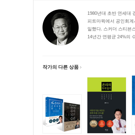
6단계 연금저축펀드에는 꼭 가입해라
7단계 경제독립, 온 가족이 함께해라
1980년대 초반 연세대
8단계 구체적 목표를 세워라
피트마윅에서 공인회계사
9단계 당신이 전문가임을 깨달아라
일했다. 스커더 스티븐
10단계 항상 긍정적인 생각을 갖고 당장 시작해라
14년간 연평균 24%의
에필로그
작가의 다른 상품