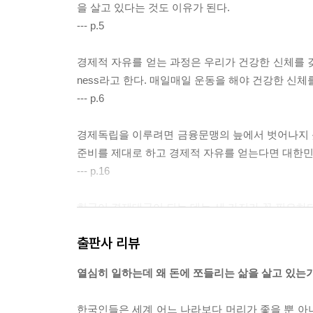
을 살고 있다는 것도 이유가 된다.
--- p.5
경제적 자유를 얻는 과정은 우리가 건강한 신체를 갖기 
ness라고 한다. 매일매일 운동을 해야 건강한 신
--- p.6
경제독립을 이루려면 금융문맹의 늪에서 벗어나지 못
준비를 제대로 하고 경제적 자유를 얻는다면 대한민국
--- p.16
한국이 경제대국이 되는 데는 세 가지가 꼭 필요하다. 첫 
융교육 Financial Education이다.
출판사 리뷰
--- p.20
열심히 일하는데 왜 돈에 쪼들리는 삶을 살고 있는
매스컴에서도 “돈이 없어도 행복할 수 있다.” “행복
돈이 많다고 행복한 것은 아니지만 돈이 없으면 불
한국인들은 세계 어느 나라보다 머리가 좋을 뿐 아니