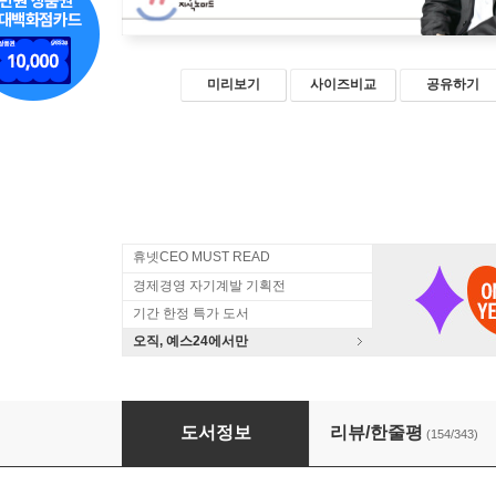
미리보기
사이즈비교
공유하기
휴넷CEO MUST READ
경제경영 자기계발 기획전
기간 한정 특가 도서
오직, 예스24에서만
존리의 부자되기 습관
도서정보
리뷰/한줄평
(154/343)