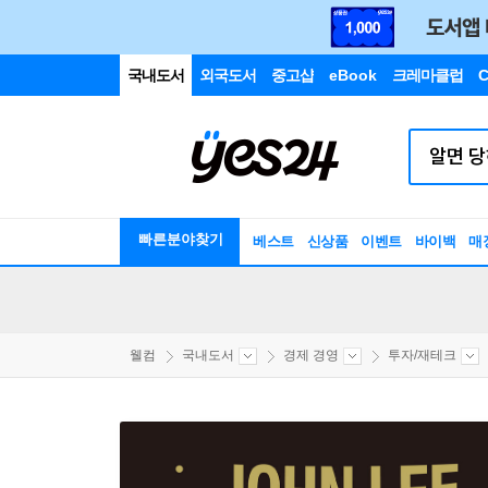
국내도서
외국도서
중고샵
eBook
크레마클럽
C
빠른분야찾기
베스트
신상품
이벤트
바이백
매
웰컴
국내도서
경제 경영
투자/재테크