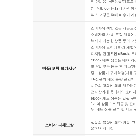
직수입 음반/영상물/기프트 
단, 당일 00시~13시 사이
박스 포장은 택배 배송이 가
소비자의 책임 있는 사유로 
소비자의 사용, 포장 개봉에 
복제가 가능한 상품 등의 포장을 
소비자의 요청에 따라 개별
디지털 컨텐츠인 eBook, 
eBook 대여 상품은 대여 기
모바일 쿠폰 등록 후 취소/환
반품/교환 불가사유
중고상품이 구매확정(자동 
LP상품의 재생 불량 원인이 기
시간의 경과에 의해 재판매가
전자상거래 등에서의 소비자
eBook 세트 상품은 일괄 
1개의 상품으로 취급 및 판매
우, 세트 상품 전부 및 세트
상품의 불량에 의한 반품, 교
소비자 피해보상
준하여 처리됨