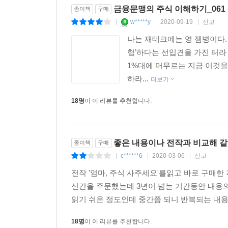
금융문맹의 주식 이해하기_061 
종이책
구매
w*****y
2020-09-19
신고
|
|
|
나는 재테크에는 영 젬병이다.
험’하다는 선입견을 가진 터라
1%대에 머무르는 지금 이것을
하라...
더보기
18명
이 이 리뷰를 추천합니다.
좋은 내용이나 전작과 비교해 같
종이책
구매
c******6
2020-03-06
신고
|
|
|
전작 '엄마, 주식 사주세요'를읽고 바로 구매
신간을 주문했는데 3년이 넘는 기간동안 내용의 발
읽기 쉬운 정도인데 중간쯤 되니 반복되는 내용
18명
이 이 리뷰를 추천합니다.