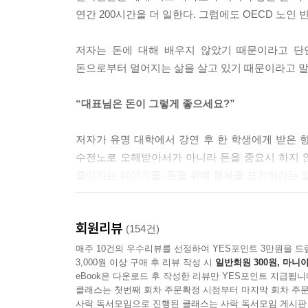
다. 그 누구도 그렇게 사는 건 원하지 않을 것이다.
연간 200시간을 더 일한다. 그럼에도 OECD 노인 
--- p.26
저자는 돈에 대해 배우지 않았기 때문이라고 단
돈 때문에’ 원하지 않은 일을 하면서 어려운 여생을
돈으로부터 멀어지는 삶을 살고 있기 때문이라고 말
--- p.29
“대표님은 돈이 그렇게 좋으세요?”
‘우리 아이가 혹 다른 아이에게 뒤처질까 걱정되어서
의 성적이 뒤처질 것이 염려돼서 나의 노후를 망치
저자가 유명 대학에서 강연 후 한 학생에게 받은 항
앗고 국가적으로도 큰 손해를 끼치는 사교육비 지출
수전노로 오해받아서가 아니라 돈을 중요시 하지 
은 결국 옆집 아이 때문이라는 이야기 아닌가!
줄이라는 이야기를, 돈을 위해 행복을 포기하라는 말
--- p.36
금융문맹 퇴치를 위한 5년 간의 버스 투어
내가 일했던 뉴욕 회사에서 높은 연봉을 받는 동료들
회원리뷰
(154건)
작되기 때문에 손해다. 반드시 필요한 상황이 아니
최초의 외국인 전용 한국 펀드인 ‘코리아펀드’를 1
매주 10건의 우수리뷰를 선정하여 YES포인트 3만원을 드
이다. 이것이 우리 모두가 다 아는 세계적인 부자, 워런 
3,000원 이상 구매 후 리뷰 작성 시
일반회원 300원, 마니아
수익률을 기록해 업계의 전설로 회자되는 저자가
--- p.43
eBook은 다운로드 후 작성한 리뷰만 YES포인트 지급됩니
모습이었다. 메리츠자산운용 직원들조차 노후준비가
클래스는 첫번째 회차 주문확정 시점부터 마지막 회차 주문
주식투자 동아리는 투자를 공부하는 곳이 아니라 
사락 독서모임으로 진행된 클래스는 사락 독서모임 게시판
돈이 없고 월급이 적다고 불평하면서도 조금만 돈이