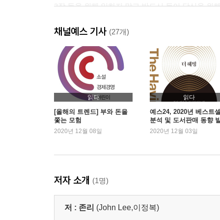
2장 돈을 위해 일하지 말고 반드시 돈이 당신을 위
01 은퇴 후 50년을 위한 준비
채널예스 기사
02 일본의 실패를 답습하지 마라
(27개)
03 좁은 시야의 재테크에서 벗어나라
04 자녀를 일찍부터 자본가의 길로 이끌어라
05 황금알 낳는 거위를 죽이지 마라
06 주식이나 주식형 펀드에 반드시 투자해라
07 주식 vs. 펀드
읽다
읽다
08 편견에서 벗어나라
[올해의 트렌드] 부와 돈을
예스24, 2020년 베스트
쫓는 모험
분석 및 도서판매 동향 
2020년 12월 08일
2020년 12월 03일
3장 경제독립을 위한 여정 10단계
0단계 여정을 시작하면서
1단계 자신의 자산·부채 현황표를 만들어라
2단계 수입·지출 현황표를 만들어라
저자 소개
(1명)
3단계 부채를 줄여라
4단계 매일 1만 원씩 여유자금을 만들어 투자해라
저 :
존리
(John Lee,이정복)
5단계 퇴직연금제도를 활용해라