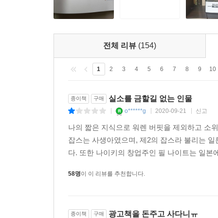
전체 리뷰
(154)
1
2
3
4
5
6
7
8
9
10
실소를 금할길 없는 인물
종이책
구매
o******g
2020-09-21
신고
|
|
|
나의 짧은 지식으로 워렌 버핏을 제외하고 소위 말
잡스는 사생아였으며, 제2의 잡스라 불리는 
다. 또한 나이키의 창업주인 필 나이트는 일본
58명
이 이 리뷰를 추천합니다.
광고책을 돈주고 사다니ㅠ
종이책
구매