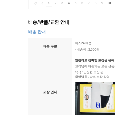
1
2
3
4
5
6
7
8
9
10
배송/반품/교환 안내
배송 안내
예스24 배송
배송 구분
배송비 : 2,500원
안전하고 정확한 포장을 위해 
고객님께 배송되는 모든 상품을
목적 : 안전한 포장 관리
촬영범위 : 박스 포장 작업
포장 안내