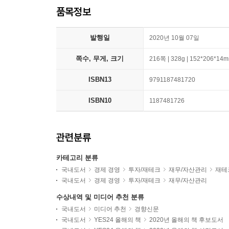
품목정보
발행일
2020년 10월 07일
쪽수, 무게, 크기
216쪽 | 328g | 152*206*14
ISBN13
9791187481720
ISBN10
1187481726
관련분류
카테고리 분류
국내도서
경제 경영
투자/재테크
재무/자산관리
재테
국내도서
경제 경영
투자/재테크
재무/자산관리
수상내역 및 미디어 추천 분류
국내도서
미디어 추천
경향신문
국내도서
YES24 올해의 책
2020년 올해의 책 후보도서