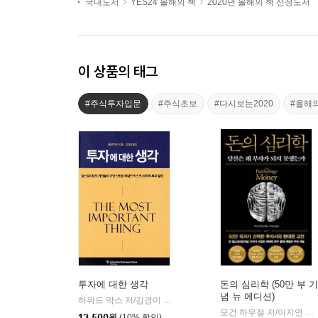
국내도서
YES24 올해의 책
2020년 올해의 책 선정도서
이 상품의 태그
#주식투자입문
#주식초보
#다시보는2020
#올해
투자에 대한 생각
돈의 심리학 (50만 부 기
념 뉴 에디션)
하워드 막스 저/김경미 역
비즈니스맵
|
모건 하우절 저/이지연 역
|
13,500
원
(10% 할인)