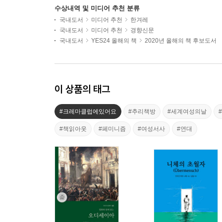
수상내역 및 미디어 추천 분류
국내도서
미디어 추천
한겨레
국내도서
미디어 추천
경향신문
국내도서
YES24 올해의 책
2020년 올해의 책 후보도서
이 상품의 태그
#크레마클럽에있어요
#추리책방
#세계여성의날
#책읽아웃
#페미니즘
#여성서사
#연대