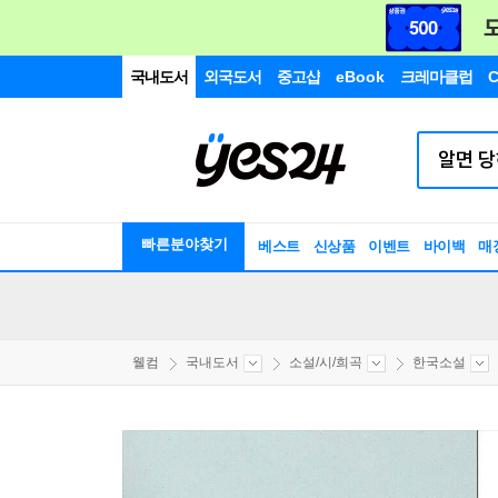
국내도서
외국도서
중고샵
eBook
크레마클럽
C
빠른분야찾기
베스트
신상품
이벤트
바이백
매
웰컴
국내도서
소설/시/희곡
한국소설