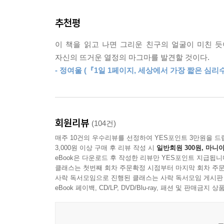
해미는 “지독하게 말수가 없”고, “언제나 온몸과 마
추천평
개의 찬란한 태양』을 선물하고는 8개월 전 마지막
8개월 전, 지현은 은정의 아이 서균이 너무 얄미웠
이 책을 읽고 나면 그리운 친구의 얼굴이 미친 
뿐이었고, 겨우 자리에서 일어나 아이 엉덩이를 때렸
자신의 뜨거운 열정의 마그마를 발견할 것이다.
상태”로 ‘속이 터진다 ㅅㅂㅅㅂ’ 같은 글을 썼고,
- 정여울 (『1일 1페이지, 세상에서 가장 짧은 심리수
뿌리를 갖고 있다. 지금은 연락이 끊긴 대학 동
있는 정신적 무게가 버거워 그만 손을 놓아버렸다.
평안을 간절하게 빌어본다.
회원리뷰
(104건)
‘우정’에 바라는 기대와 허상, 실망과 환멸
매주 10건의 우수리뷰를 선정하여 YES포인트 3만원을 드
그리고 그것을 다시 회복해가려는 마음
3,000원 이상 구매 후 리뷰 작성 시
일반회원 300원, 마니아
eBook은 다운로드 후 작성한 리뷰만 YES포인트 지급됩니
이어 서균과 한반인 딸 율아를 둔 진경과, 그의 친
클래스는 첫번째 회차 주문확정 시점부터 마지막 회차 주문
사락 독서모임으로 진행된 클래스는 사락 독서모임 게시판
진학해서도 살가운 관계를 유지했다. 진경이 직장
eBook 페이백, CD/LP, DVD/Blu-ray, 패션 및 판매금
출판기획자가 되어 페이스북에서 다시 만난다. 처음
치르다 세연이 실수로 진경의 머리를 잡아당기면서
진경과 “고립된 문제아” 세연은 서로가 간절히 누