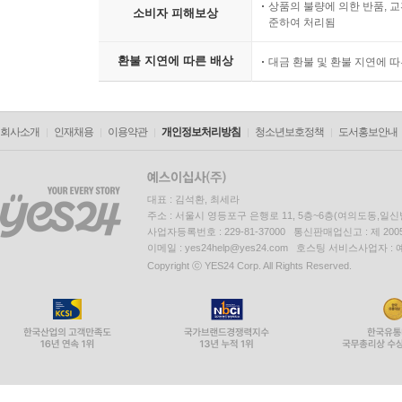
상품의 불량에 의한 반품, 교
소비자 피해보상
준하여 처리됨
환불 지연에 따른 배상
대금 환불 및 환불 지연에 
회사소개
인재채용
이용약관
개인정보처리방침
청소년보호정책
도서홍보안내
대표 : 김석환, 최세라
주소 : 서울시 영등포구 은행로 11, 5층~6층(여의도동,일신
사업자등록번호 : 229-81-37000 통신판매업신고 : 제 200
이메일 : yes24help@yes24.com 호스팅 서비스사업자 :
Copyright ⓒ YES24 Corp. All Rights Reserved.