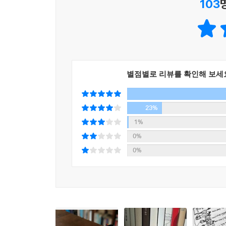
103
둘은 자주 만나지는 못했지만 네트워크로 언제나 이
즐거움에, 슬픔에, 한심함에._본문 60쪽
하지만 3년 전쯤부터 세연은 점차 진경과 멀어진다.
드물었을 뿐 아니라 진경이 셀피를 올리면 ‘좋아요’
별점별로 리뷰를 확인해 보세
기획하고 있는 책이나 앞으로 나올 책의 출간 소식 
그렇게 멀어진 뒤에도 왜 계속 서로의 움직임에, 마
23%
1%
“너는 나를 알고 싶은 거였구나!
0%
나를 싫어하는 게 아니었어”
0%
서로 기대고, 덧대어지고, 때론 교차하면서 펼치는
아름답고 정교한 태피스트리
이처럼 『붕대 감기』는 친구에게 거는 기대와 허상,
오늘을 살아가는 여성들의 핍진한 현실 위에서 펼
친밀감의 영역”이자 “순수하게 관계 내적인 속성에