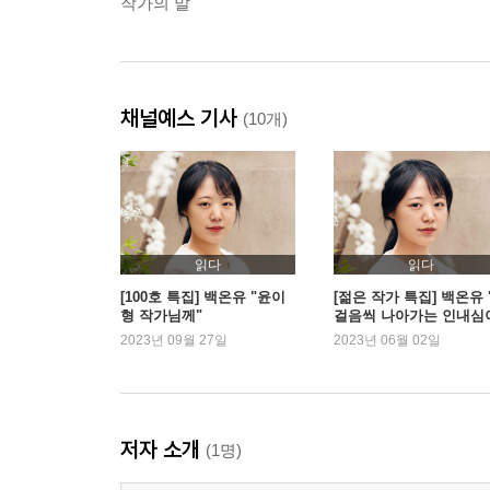
작가의 말
채널예스 기사
(10개)
읽다
읽다
[100호 특집] 백온유 "윤이
[젊은 작가 특집] 백온유 
형 작가님께"
걸음씩 나아가는 인내심
필요한 작업"
2023년 09월 27일
2023년 06월 02일
저자 소개
(1명)