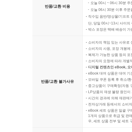
오늘 00시 ~ 06시 30분 
반품/교환 비용
오늘 06시 30분 이후 주문
직수입 음반/영상물/기프트 
단, 당일 00시~13시 사이
박스 포장은 택배 배송이 가
소비자의 책임 있는 사유로 
소비자의 사용, 포장 개봉에 
복제가 가능한 상품 등의 포장을 
소비자의 요청에 따라 개별
디지털 컨텐츠인 eBook, 
eBook 대여 상품은 대여 기
모바일 쿠폰 등록 후 취소/환
반품/교환 불가사유
중고상품이 구매확정(자동 
LP상품의 재생 불량 원인이 기
시간의 경과에 의해 재판매가
전자상거래 등에서의 소비자
eBook 세트 상품은 일괄 
1개의 상품으로 취급 및 판매
우, 세트 상품 전부 및 세트