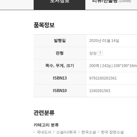
도서정보
리뷰/한줄평
(104/88)
품목정보
발행일
2020년 01월 14일
판형
양장
쪽수, 무게, 크기
200쪽 | 242g | 108*190*16
ISBN13
9791160261561
ISBN10
1160261563
관련분류
카테고리 분류
국내도서
소설/시/희곡
한국소설
한국 장편소설