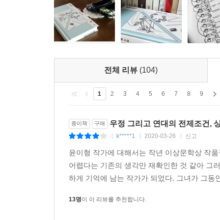
이해관계 너머에 있는 ‘순수한’ 관계들의 유형은 
우정’이라는 출간물을 기획하며 취재를 요청한 대학
경혜에게 친구가 되자고 먼저 손을 내민 당찬 학
그리고 그런 채이를 안타깝게 바라보는 친구 형은,
벌렸다가, 다시금 교차하면서 태피스트리처럼 아름
전체 리뷰
(104)
여성이 겪는 현실적인 문제들, 즉 가부장제, 성폭력
억압과 폭력의 문제들은 자연스레 수면 위로 떠오른
1
2
3
4
5
6
7
8
9
우리는 우리의 친구들과 “어떤 연유로 서로 멀어
본질이란 과연 무엇인지를 반추하게 만든다. 소설
우정 그리고 연대의 전제조건, 상
종이책
구매
사람들이다. 운전자는 수시로 바뀌지만 버스에 탄
k*****1
2020-03-26
신고
|
|
|
비교하며 스스로를 갉아먹는 경쟁자이자 적이 아니다
윤이형 작가에 대해서는 작년 이상문학상 작품
“오직 서로에게만 지어 보일 수 있던” 미소를 지닌 존
어렵다는 기존의 생각만 재확인한 것 같아 그러
하게 기억에 남는 작가가 되었다. 그녀가 그동안
우정의 전제 조건은 같아지는 게 아니라
상처받을 준비가 되어 있다는 것
13명
이 이 리뷰를 추천합니다.