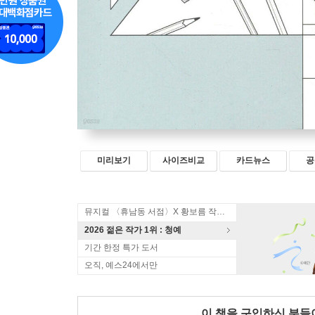
미리보기
사이즈비교
카드뉴스
공
뮤지컬 〈휴남동 서점〉X 황보름 작가 북토크
2026 젊은 작가 1위 : 청예
기간 한정 특가 도서
오직, 예스24에서만
이 책을 구입하신 분