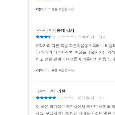
2명
이 이 리뷰를 추천합니다.
붕대 감기
eBook
구매
f********r
2020-03-04
신고
|
|
|
# 작가의 다른 작품 작은마음동호회러브 레플리
과 처지가 다른 다양한 여성들이 펼쳐가는 각색
히고 섥힌 관계의 여성들이 바톤터치 하듯 드러
2명
이 이 리뷰를 추천합니다.
리뷰
종이책
구매
s*******1
2021-02-01
신고
|
|
|
이 글은 작가정신 출판사에서 출간한 윤이형 
세요. 수십개의 비뚤어진 잣대를 가졌던 혹은 가