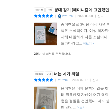
작가는 “여성들이 같이 억압받고 있는데도 동지로 
하지 않나 하는 생각이 들었”다고 밝힌 바 있다.(20
붕대 감기 [페미니즘에 고민했던
종이책
구매
사람의 등만 보는 춤을 주게 될지라도, 그가 준비
z******a
2020-03-08
신고
|
|
|
것은 같아지는 것이 아니라 상처받을 준비가 되어 
종이책으로 3만원 이상 사면 
끝나고 난 뒤에도 독자의 마음 깊숙한 곳에 환한 
책은 소설책이다. 여성 화자만
잊지 말자고, 그것만으로도 삶은 앞으로 나아가볼 
대해 내밀하게 다룬 소설이다.
드라마라고...
더보기
작가의 말
마음을 끝까지 열어 보이는 일은 사실 그다지 아름답
2명
이 이 리뷰를 추천합니다.
지켜본 일도, 끝까지 헤아리려 애쓰는 마음을 받아본
너는 네가 되렴
eBook
구매
s*****m
2020-02-17
신고
|
|
|
윤이형은 이제 문학의 길을 찾
왜 필요한지 자신이 어떤 역할
형은 절필을 선언했다. 더 이
한 것인...
더보기