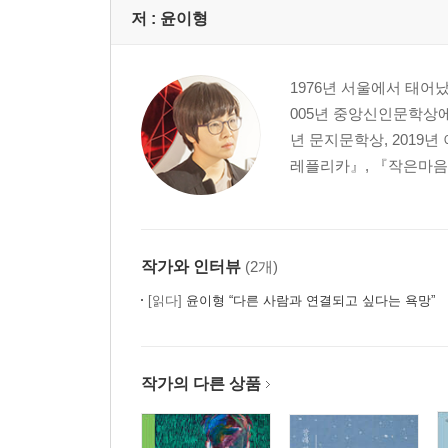
저 :
윤이형
1976년 서울에서 태어
005년 중앙신인문학상에 
년 문지문학상, 2019
레플리카』, 『작은마음동
작가와 인터뷰
(2개)
[읽다]
윤이형 “다른 사람과 연결되고 싶다는 욕망”
작가의 다른 상품