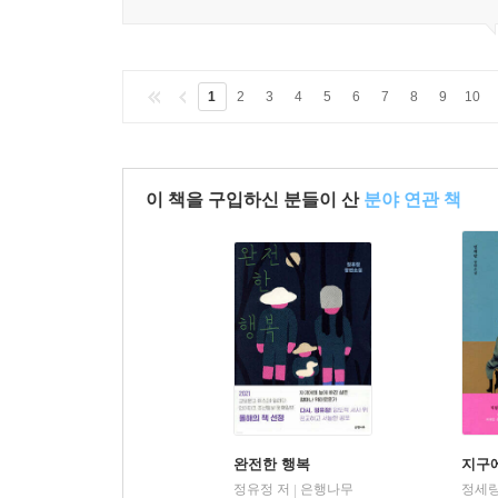
1
2
3
4
5
6
7
8
9
10
이 책을 구입하신 분들이 산
분야 연관 책
완전한 행복
지구
정유정 저
은행나무
정세랑
|