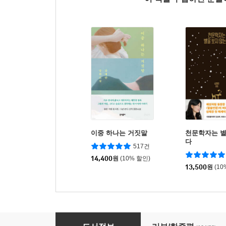
이중 하나는 거짓말
천문학자는 별
다
517건
14,400
원
(10% 할인)
13,500
원
(10
붕대 감기