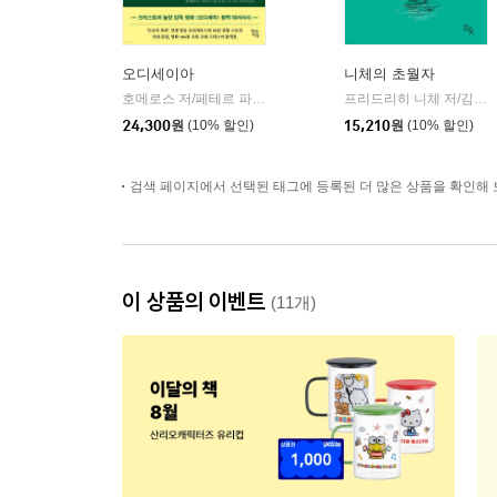
오디세이아
니체의 초월자
호메로스 저/페테르 파울 루벤스 그림/박문재 역
현대지성
프리드리히 니체 저/김철 편역
|
24,300
원
(10% 할인)
15,210
원
(10% 할인)
검색 페이지에서 선택된 태그에 등록된 더 많은 상품을 확인해 
이 상품의 이벤트
(11개)