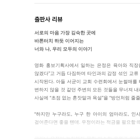
왜 너일까? 세연은 곰곰이 생각했다. 왜 내가 그토
출판사 리뷰
하기 어렵게 느껴질까? 네 안에 내가 들어 있지 않
자주 떠오를까?
서로의 마음 가장 깊숙한 곳에
--- p.152
바톤터치 하듯 이어지는
너와 나, 우리 모두의 이야기
같아지겠다는 게 아니고 상처받을 준비가 됐다는 거
고! 네 생각이 어떤지 궁금하다고. 그러니까 아무 
영화 홍보기획사에서 일하는 은정은 육아와 직장을
는 사람들을 볼 때마다 나는 측은해하는 눈길을 받
않겠다”고 거듭 다짐하며 타인과의 감정 섞인 교류
--- pp.158-159
시작된다. 아들 서균이 교회 수련회에서 눈썰매를 
변하지 않을 것 같던 주변의 모든 것들을 무너져 
나는 그저 퍽퍽하고 재미없는 사람이 됐고, 건강해
사실에 “초점 없는 혼잣말과 욕설”을 “방언처럼 줄줄
장들이 어딘가에 조금이라도 실용적인 도움이 되기를 
천 수만 개의 비뚤어진 잣대들을 뭉쳐놓은 덩어리에 
“하지만 누구라도, 누구 한 아이의 엄마라도, 
을 사는 방법조차 모른다는 사실을 들킬까 봐 겁이 
걸어준다면 좋을 텐데. 우정이라는 적금을 필요할 때
하고 싶은 말은 고맙다는 말이었는데.
그러나 은정이 눈치채지 못한 따스한 응원과 위안의
--- pp.163-164