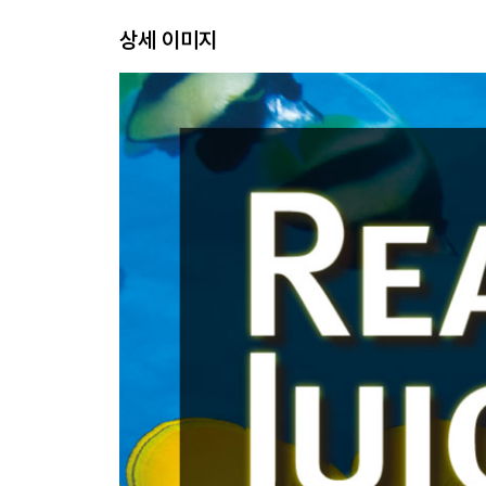
UNIT 13. The Eiffel Tower
상세 이미지
UNIT 14. Animal Dentist
UNIT 15. The Story of Ice Cream
Check Up 3. Sea Gypsies
UNIT 16. The History of Pizza
UNIT 17. Sherlock Holmes
UNIT 18. The Meaning of Games
UNIT 19. Mystery Meat
UNIT 20. The Winning Gymnast
Check Up 4. Bizarre Foods