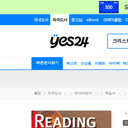
국내도서
외국도서
중고샵
eBook
크레마클럽
C
빠른분야찾기
베스트
신상품
이벤트
바이백
매
웰컴
외국도서
유아/어린이
학습서
소
외