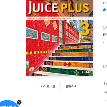
A*
정
판
Y
결
배
사이즈비교
공유하기
배