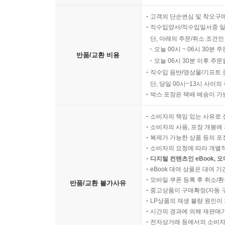
고객의 단순변심 및 착오구
직수입양서/직수입일서중 일
단, 아래의 주문/취소 조건인
오늘 00시 ~ 06시 30분 
반품/교환 비용
오늘 06시 30분 이후 주문
직수입 음반/영상물/기프트 
단, 당일 00시~13시 사이
박스 포장은 택배 배송이 가
소비자의 책임 있는 사유로 
소비자의 사용, 포장 개봉에 
복제가 가능한 상품 등의 포장을 
소비자의 요청에 따라 개별
디지털 컨텐츠인 eBook, 
eBook 대여 상품은 대여 기
모바일 쿠폰 등록 후 취소/환
반품/교환 불가사유
중고상품이 구매확정(자동 
LP상품의 재생 불량 원인이 기
시간의 경과에 의해 재판매가
전자상거래 등에서의 소비자