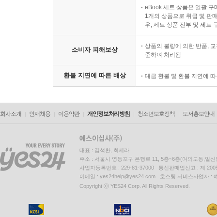
eBook 세트 상품은 일괄 
1개의 상품으로 취급 및 판매
우, 세트 상품 전부 및 세트
상품의 불량에 의한 반품, 교
소비자 피해보상
준하여 처리됨
환불 지연에 따른 배상
대금 환불 및 환불 지연에 
회사소개
인재채용
이용약관
개인정보처리방침
청소년보호정책
도서홍보안내
대표 : 김석환, 최세라
주소 : 서울시 영등포구 은행로 11, 5층~6층(여의도동,일신
사업자등록번호 : 229-81-37000 통신판매업신고 : 제 200
이메일 : yes24help@yes24.com 호스팅 서비스사업자 :
Copyright ⓒ YES24 Corp. All Rights Reserved.