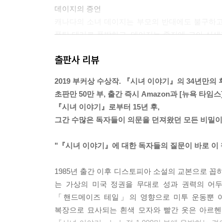
데이지의 증언
캐나다의 소녀 데이지는 부모의 반대에도 불구하고
폭탄 테러로 폭발하고, 데이지는 졸지에 고아 신세
들려주는데.
출판사 리뷰
2019 부커상 수상작. 『시녀 이야기』의 34년만의 
초판만 50만 부, 출간 즉시 Amazon과 [뉴욕 타임
『시녀 이야기』로부터 15년 후,
그간 수많은 독자들이 의문을 던져왔던 모든 비밀이
"『시녀 이야기』에 대한 독자들의 질문이 바로 이 
1985년 출간 이후 디스토피아 소설의 교본으로 
는 가상의 미국 정권을 무대로 성과 권력의 어두
「핸드메이즈 테일」의 영향으로 미투 운동뿐 아니
복장으로 묘사되는 흰색 모자와 빨간 옷은 아르헨