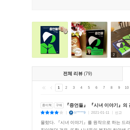
아닌지를 막론하고 훌륭한 작품을 만드는 데에 기여
스릴러입니다. 이 작품은 오늘날의 세상을 다룬
불러일으키는 캐릭터를 창조했습니다."라고 심사평
부커상은 1969년 제정되어 현재 노벨문학상, 공쿠르
투자회사 맨 그룹이 스폰서가 되면서 맨부커 상으
주최측은 17년 만에 마거릿 애트우드의 『증언들』
2
*『시녀 이야기』, 『증언들』 속 길리어드 정부란
미국의 상당 지역(작품 속에서는 길리어드 정권과
전체 리뷰
(79)
권리를 빼앗고, 자신들의 교리에 어긋나는 행동을 한
명령을 거부하는 여성은 '콜로니'라는 극단의 노
1
2
3
4
5
6
7
8
9
10
비밀경찰로 사회를 감시하고 있으며, 글자를 읽
환경오염으로 인해 기형아 출산율이 높아, 정상아의
『증언들』 『시녀 이야기』의 
종이책
구매
h*****9
2021-01-11
신고
|
|
|
애트우드의 팬이라면 거부할 수 없는 싸늘한 초대장.
몰랐다. 『시녀 이야기』를 원작으로 하는 드라
-[피플]
징이었던 것은. 또한 시녀들의 복장인 하얀색 