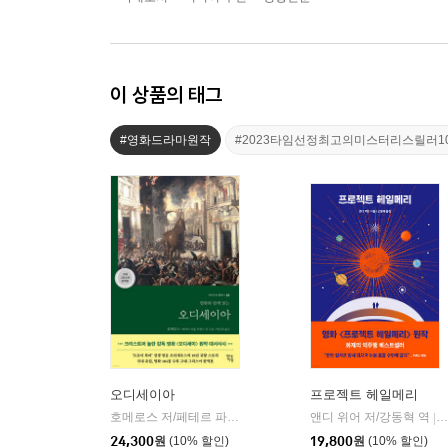
이 상품의 태그
#영화드라마원작
#2023타임선정최고의미스터리스릴러1
오디세이아
프로젝트 헤일메리
호메로스 저/페테르 파울 루벤스 그림/박문재 역
앤디 위어 저/강동혁 역
현대지성
|
|
24,300
원
(10% 할인)
19,800
원
(10% 할인)