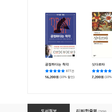
공정하다는 착각
싯다르타
877건
16,200
원
(10% 할인)
7,200
원
(10%
증언들
도서정보
리뷰/한줄평
(79/94)