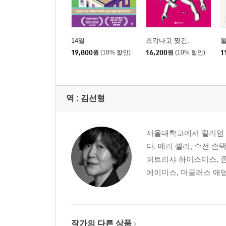
14일
조각나고 찢긴,
돌
19,800
원
(10% 할인)
16,200
원
(10% 할인)
1
역 :
김선형
서울대학교에서 윌리엄 
다. 메리 셸리, 수전 손
퍼트리샤 하이스미스, 존
에이미스, 더글러스 애덤스
작가의 다른 상품