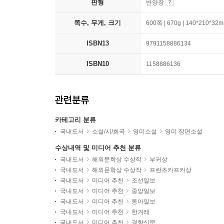
판형
반양장
쪽수, 무게, 크기
600쪽 | 670g | 140*210*32
ISBN13
9791158886134
ISBN10
1158886136
관련분류
카테고리 분류
국내도서
소설/시/희곡
영미소설
영미 장편소설
수상내역 및 미디어 추천 분류
국내도서
해외문학상 수상작
부커상
국내도서
해외문학상 수상작
프란츠카프카상
국내도서
미디어 추천
조선일보
국내도서
미디어 추천
중앙일보
국내도서
미디어 추천
동아일보
국내도서
미디어 추천
한겨레
국내도서
미디어 추천
경향신문