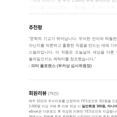
『시녀 이야기』는 누적 1,000만 부에 육박하는 
이야기를 그리고 있는 『증언들』은 각기 다른 
길리어드 정권의 몰락 과정을 다루고 있다.
추천평
오랫동안 후속작을 기다려온 독자들의 관심과 기
들어갔으며, 출간 즉시 미국 최대 서점 Amazo
"문학적 기교가 뛰어납니다. 우아한 언어와 탁월한
매4초마다 책이 팔릴 정도로 큰 인기를 끌어, [선
아닌지를 막론하고 훌륭한 작품을 만드는 데에 기여
문학상인 부커상을 수상하였는데, 이는 마거릿 애트우드
스릴러입니다. 이 작품은 오늘날의 세상을 다룬
[데일리 텔레그래프], [이브닝 스탠다드], [선데이 타임
불러일으키는 캐릭터를 창조했습니다."
책으로 선정되었다.
- 피터 플로렌스 (부커상 심사위원장)
"친애하는 독자들이여, 이 책은 지금껏 여러분이 내
질문 덕이다! 또 다른 영감이 있다면 우리가 살고있는
회원리뷰
(79건)
독자들이 궁금해하던 『시녀 이야기』의 모든 답이
매주 10건의 우수리뷰를 선정하여 YES포인트 3만원을 드
3,000원 이상 구매 후 리뷰 작성 시
일반회원 300원, 마니아
『시녀 이야기』가 '시녀' 오브프레드를 중심으로 
eBook은 다운로드 후 작성한 리뷰만 YES포인트 지급됩니
수기를 통해 길리어드 전반에 대한 이야기를 풀어낸
클래스는 첫번째 회차 주문확정 시점부터 마지막 회차 주문