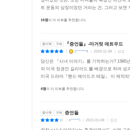
트 운동의 상징이었던 거라는 건. 그러고 보면 우
마거릿 애트우드의 권능이 완연히 눈 앞에 펼쳐진다.
-[LA 타임스]
16명
이 이 리뷰를 추천합니다.
빠르고 몰입감이 대단한 서사는 멜로드라마적인 만
『증언들』-마거릿 애트우드
종이책
구매
『증언들』은 본편에 값하는 문학적 고전이다. 
s*******4
2020-11-08
신고
|
|
|
애트우드의 능력 덕분이기도 하다.
당신은 『시녀 이야기』를 기억하는가? 1985
-[USA 투데이]
의 미국 정권인 길리어드 를 배경으로 하여 성
미국 드라마『핸드 메이드즈 테일』 이 제작되었고
길리어드의 여성들이 그 어느 때보다도 매혹적이다
-[NPR]
4명
이 이 리뷰를 추천합니다.
시대의 불안을 끌어오는 창작에 마거릿 애트우드보다
-[엔터테인먼트 위클리]
증언들
종이책
구매
n******i
2021-01-09
신고
|
|
|
강력하고 계시적이며 흥미진진하다.
전작 <시녀 이야기>는 충격이면서도, 실제 그