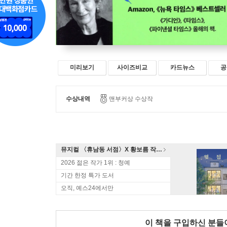
미리보기
사이즈비교
카드뉴스
공
수상내역
맨부커상 수상작
뮤지컬 〈휴남동 서점〉X 황보름 작가 북토크
2026 젊은 작가 1위 : 청예
기간 한정 특가 도서
오직, 예스24에서만
이 책을 구입하신 분