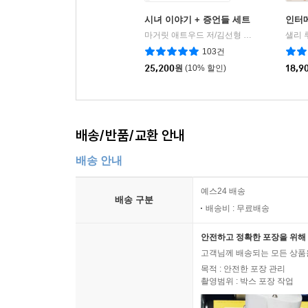
시녀 이야기 + 증언들 세트
인터
마거릿 애트우드 저/김선형 역
황금가지
샐리 
|
103건
25,200
원
(10% 할인)
18,9
배송/반품/교환 안내
배송 안내
예스24 배송
배송 구분
배송비 : 무료배송
안전하고 정확한 포장을 위해 
고객님께 배송되는 모든 상품을
목적 : 안전한 포장 관리
촬영범위 : 박스 포장 작업