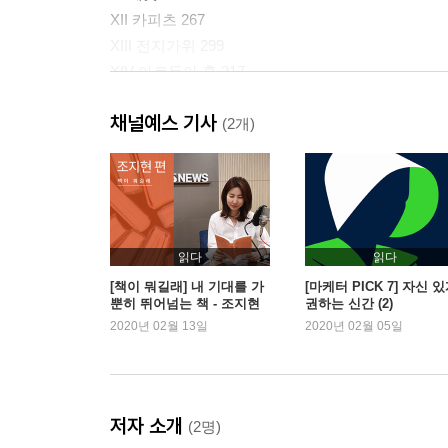
XII 카피츠 267
XIII 전지가위 299
XIV 아르두아 홀 317
XV 여우와 소녀 359
채널예스 기사
XVI 진주 소녀 369
(2개)
XVII 완벽한 치아 395
XVIII 리딩 룸 407
XIX 서재 441
XX 혈통 453
XXI 정신없이 한꺼번에 489
읽다
읽다
XXII 결정타 503
[책이 뭐길래] 내 기대를 가
[마케터 PICK 7] 자신 
뿐히 뛰어넘는 책 - 조지현
권하는 신간 (2)
XXIII 장벽 531
편
2020년 02월 13일
2020년 02월 05일
XXIV 넬리 J. 뱅크스호 537
XXV 각성 553
XXVI 상륙 565
XXVII 작별 575
저자 소개
(2명)
13차 심포지엄 581