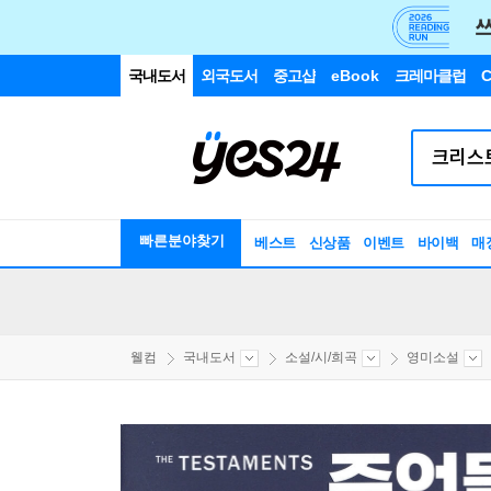
국내도서
외국도서
중고샵
eBook
크레마클럽
C
빠른분야찾기
베스트
신상품
이벤트
바이백
매
웰컴
국내도서
소설/시/희곡
영미소설