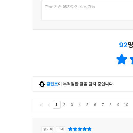
한글 기준 50자까지 작성가능
92
명
클린봇
이 부적절한 글을 감지 중입니다.
1
2
3
4
5
6
7
8
9
10
종이책
구매