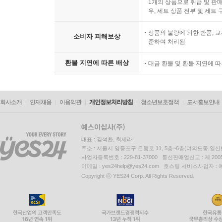
1개의 상품으로 취급 및 판매
우, 세트 상품 전부 및 세트
상품의 불량에 의한 반품, 교
소비자 피해보상
준하여 처리됨
환불 지연에 따른 배상
대금 환불 및 환불 지연에 
회사소개
인재채용
이용약관
개인정보처리방침
청소년보호정책
도서홍보안내
대표 : 김석환, 최세라
주소 : 서울시 영등포구 은행로 11, 5층~6층(여의도동,일신
사업자등록번호 : 229-81-37000 통신판매업신고 : 제 200
이메일 : yes24help@yes24.com 호스팅 서비스사업자 :
Copyright ⓒ YES24 Corp. All Rights Reserved.