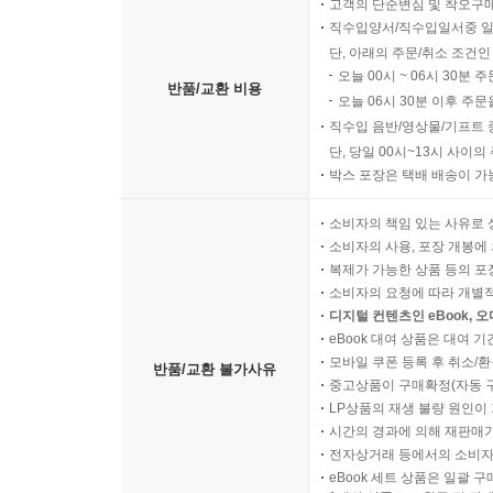
고객의 단순변심 및 착오구
직수입양서/직수입일서중 일
단, 아래의 주문/취소 조건인
오늘 00시 ~ 06시 30분 
반품/교환 비용
오늘 06시 30분 이후 주문
직수입 음반/영상물/기프트 
단, 당일 00시~13시 사이
박스 포장은 택배 배송이 가
소비자의 책임 있는 사유로 
소비자의 사용, 포장 개봉에 
복제가 가능한 상품 등의 포장을 
소비자의 요청에 따라 개별
디지털 컨텐츠인 eBook, 
eBook 대여 상품은 대여 기
모바일 쿠폰 등록 후 취소/환
반품/교환 불가사유
중고상품이 구매확정(자동 
LP상품의 재생 불량 원인이 기
시간의 경과에 의해 재판매가
전자상거래 등에서의 소비자
eBook 세트 상품은 일괄 