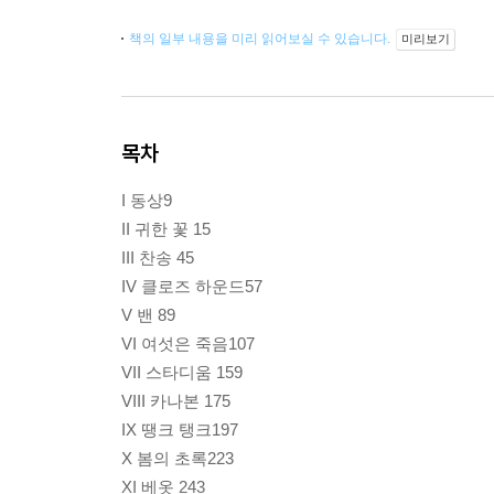
책의 일부 내용을 미리 읽어보실 수 있습니다.
미리보기
목차
I 동상9
II 귀한 꽃 15
III 찬송 45
IV 클로즈 하운드57
V 밴 89
VI 여섯은 죽음107
VII 스타디움 159
VIII 카나본 175
IX 땡크 탱크197
X 봄의 초록223
XI 베옷 243