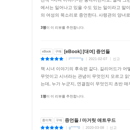
-[보스턴 글로브]
에서는 일어나고 있을 수도 있는 일이라고 말이
의 여성의 목소리로 증언한다. 사령관의 양녀로 
3명
이 이 리뷰를 추천합니다.
[eBook] [대여] 증언들
eBook
구매
l********g
2021-02-07
신고
|
|
|
책 시녀 이야기의 후속편 같다. 길리어드가 어
무엇이고 시녀라는 관념이 무엇인지 모르고 읽었
는데, 누가 누군지, 연결점이 무엇인지 초반 매우
1명
이 이 리뷰를 추천합니다.
증언들 / 마거릿 애트우드
종이책
구매
g*****0
2020-03-08
신고
|
|
|