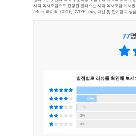
사락 독서모임으로 진행된 클래스는 사락 독서모임 게시판
수기를 통해 길리어드의 부패한 권력자들의 민낯을
eBook 페이백, CD/LP, DVD/Blu-ray, 패션 및 판매금
치부를 상세히 기술한다. 또 다른 증언자는 길리
국외의 상황이 상세히 묘사된다.
77
명
길리어드 정권에 대한 반대 목소리를 높이는 학생
못 내는 캐나다 정부, 비밀리에 캐나다에 있는 반(
포교단을 파견하여 국외 민간인들을 포섭하는 길리
'아그네스'를 상징한다. 붉은 옷을 입은 '시녀'
결국엔 팔려가듯 다른 사령관과 결혼해야 하는 위
생사와 그녀의 빼앗긴 딸에 대한 이야기도 『증언
별점별로 리뷰를 확인해 보세
『증언들』 2019 부커 상 수상의 영예를 안다
22%
1%
마거릿 애트우드는 2000년 『눈먼 암살자』 이후
0%
이례적인 공동수상에 대하여 “내 나이에 이렇게 
0%
작가의 경력에 발목을 잡고 이 관문을 통과하지 
"문학적 기교가 뛰어납니다. 우아한 언어와 탁월한