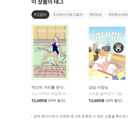
이 상품의 태그
#고양이
#고양이가왜그럴까
#반려묘
#유튜브크
약간의 거리를 둔다
강남 사장님
소노 아야코 저/김욱 역
책읽는고양이
이지음 글/국민지 그림
비
|
|
12,600
원
(10% 할인)
12,600
원
(10% 할인)
검색 페이지에서 선택된 태그에 등록된 더 많은 상품을 확인해 