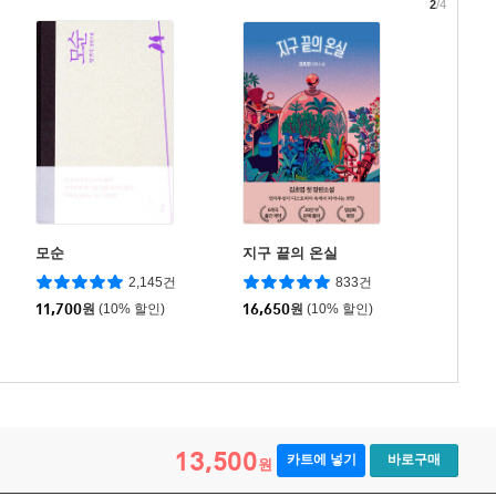
2
/4
모순
지구 끝의 온실
2,145건
833건
11,700
원
(10% 할인)
16,650
원
(10% 할인)
13,500
카트에 넣기
바로구매
원