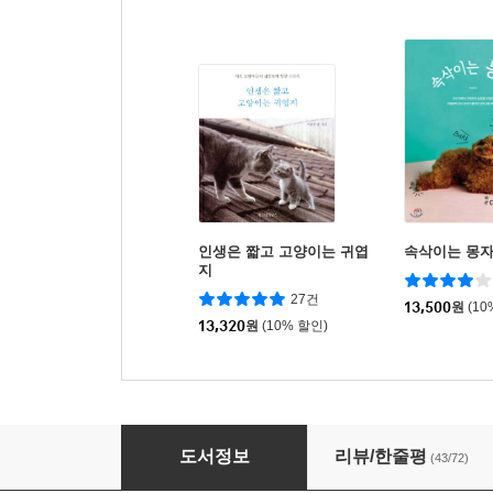
인생은 짧고 고양이는 귀엽
속삭이는 몽
지
27건
13,500
원
(10
13,320
원
(10% 할인)
인간을 키우는 고양이
도서정보
리뷰/한줄평
(43/72)