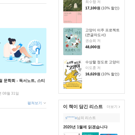
최수향 저
17,100
원
(10% 할인)
고양이 이주 프로젝트
(큰글자도서)
권승희 저
48,000
원
수상할 정도로 고양이
이도훈 저
16,020
원
(10% 할인)
철 문학회 - 독서노트, 스티
년 08월 31일
펼쳐보기
이 책이 담긴
리스트
더보기
s*****a
님의 리스트
2020년 1월에 읽겠습니다