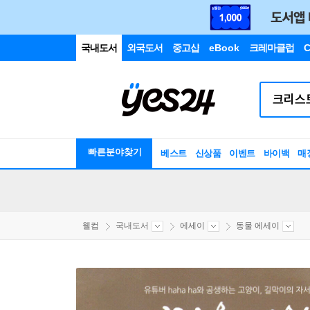
국내도서
외국도서
중고샵
eBook
크레마클럽
C
빠른분야찾기
베스트
신상품
이벤트
바이백
매
웰컴
국내도서
에세이
동물 에세이