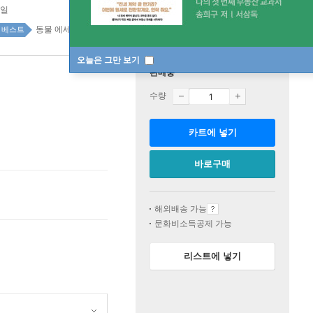
8일
동물 에세이 29위
국내도서 top100 2주
베스트
오늘은 그만 보기
판매중
수량
카트에 넣기
바로구매
해외배송 가능
문화비소득공제 가능
리스트에 넣기