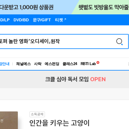
D/LP
DVD/BD
문구
/GIFT
티켓
독서유형검사
RBTI Lab
장안내
채널예스
사락
예스펀딩
클래스24
독서유형검사
크클 심야 독서 모임
OPEN
소득공제
인간을 키우는 고양이