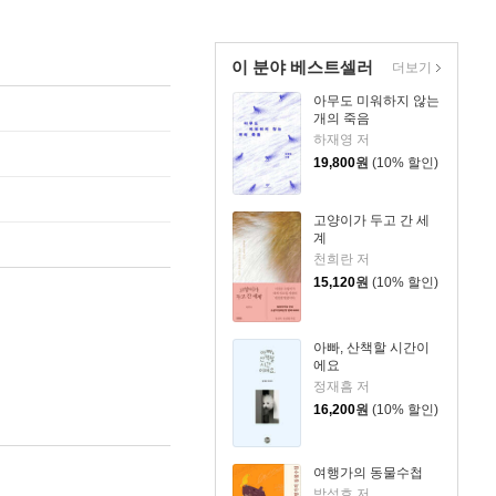
이 분야 베스트셀러
더보기
아무도 미워하지 않는
개의 죽음
하재영 저
19,800
원
(10% 할인)
고양이가 두고 간 세
계
천희란 저
15,120
원
(10% 할인)
아빠, 산책할 시간이
에요
정재흠 저
16,200
원
(10% 할인)
여행가의 동물수첩
박성호 저