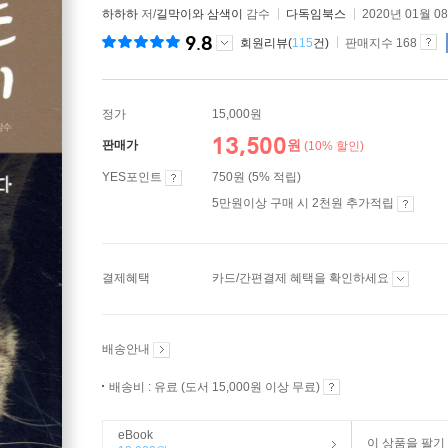
하하하
저/
길막이와 삼색이
감수
다독임북스
2020년 01월 0
9.8
회원리뷰(
115
건)
판매지수 168
정가
15,000원
13,500
원
판매가
(10% 할인)
YES포인트
750원 (5% 적립)
5만원이상 구매 시 2천원 추가적립
결제혜택
카드/간편결제 혜택을 확인하세요
배송안내
배송비 : 유료 (도서 15,000원 이상 무료)
eBook
이 상품을 팔기