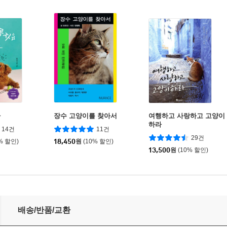
자
장수 고양이를 찾아서
여행하고 사랑하고 고양이
하라
14건
11건
29건
% 할인)
18,450
원
(10% 할인)
13,500
원
(10% 할인)
배송/반품/교환