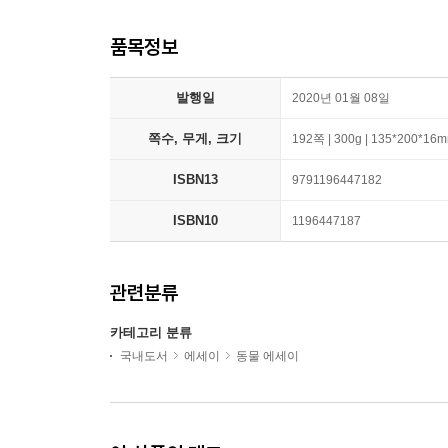
품목정보
발행일
2020년 01월 08일
쪽수, 무게, 크기
192쪽 | 300g | 135*200*16
ISBN13
9791196447182
ISBN10
1196447187
관련분류
카테고리 분류
국내도서
에세이
동물 에세이