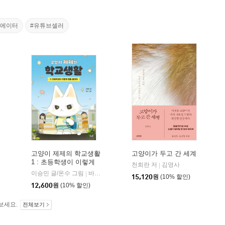
리에이터
#유튜브셀러
고양이 제제의 학교생활
고양이가 두고 간 세계
1 : 초등학생이 이렇게
룡소
천희란 저
김영사
|
힘들 줄이야
이승민 글/온수 그림
바우솔
|
15,120
원
(10% 할인)
12,600
원
(10% 할인)
보세요.
전체보기