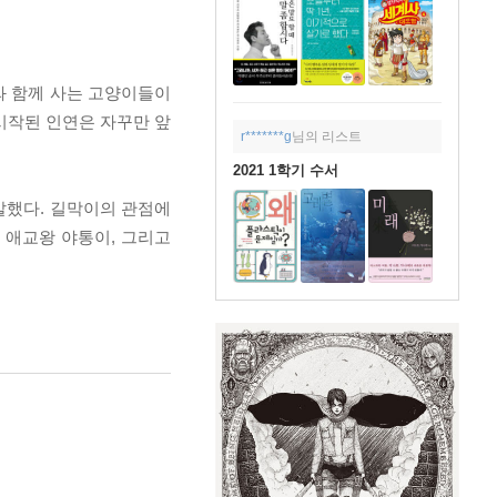
a와 함께 사는 고양이들이
시작된 인연은 자꾸만 앞
r*******g
님의 리스트
2021 1학기 수서
발했다. 길막이의 관점에
 애교왕 야통이, 그리고