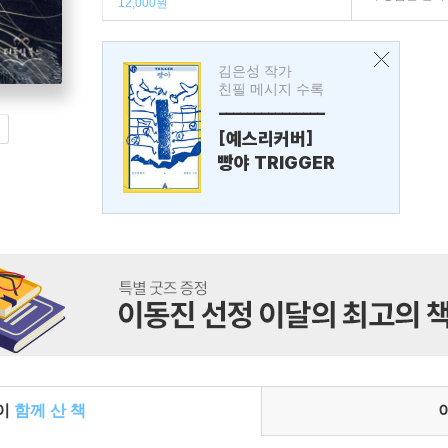
12,000원
김은성 작가
친필 메시지 수록
---------------
[예스리커버]
빵야 TRIGGER
들이
함께 산 책