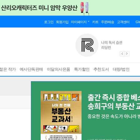
로그인
회원가입
마이페이지
카트
주문/배송
고객센터
Gl
젊은 작가
예사단독판매
이달의사은품
특가할인
추천도서
대량/법인