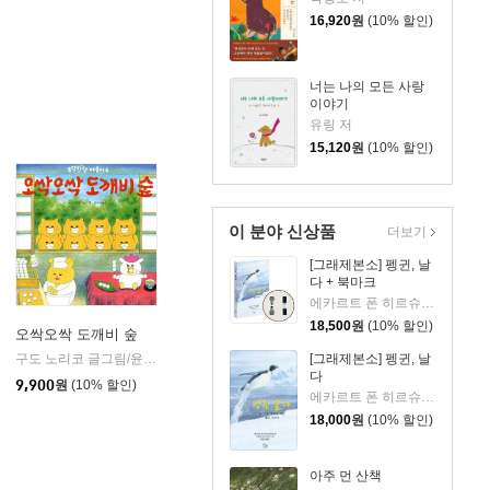
16,920
원
(10% 할인)
너는 나의 모든 사랑
이야기
유링 저
15,120
원
(10% 할인)
이 분야 신상품
더보기
[그래제본소] 펭귄, 날
다 + 북마크
에카르트 폰 히르슈하우젠 글/슈미트 크리스트만 사진/김동언 역
18,500
원
(10% 할인)
오싹오싹 도깨비 숲
구도 노리코 글그림/윤수정 역
책읽는곰
[그래제본소] 펭귄, 날
|
다
9,900
원
(10% 할인)
에카르트 폰 히르슈하우젠 글/슈미트 크리스트만 사진/김동언 역
18,000
원
(10% 할인)
아주 먼 산책