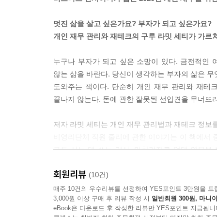
멋진 삶을 살고 싶은가요? 부자가 되고 싶은가요?
개인 재무 관리와 재테크의 구루 라밋 세티가 가르
누구나 부자가 되고 싶은 소망이 있다. 금전적인 
않는 삶을 바란다. 당신이 생각하는 부자의 삶은 무
도와주는 책이다. 단순히 개인 재무 관리와 재테
끝나지 않는다. 돈에 관한 잘못된 선입견을 무너뜨
저자 라밋 세티는 개인 재무 관리법과 재테크 정보를 
비영리단체 직원 줄리에 관한 이야기는 이 책에서 중요
구두 사는 데 쓰는 리사, 마찬가지로 억대 연봉을 
달러의 연봉을 받지만 외식이나 여행을 즐기는 줄리.
회원리뷰
준비하고 있다. 리사, 존, 줄리는 무엇이 다르기에
(10건)
매주 10건의 우수리뷰를 선정하여 YES포인트 3만원을 드
3,000원 이상 구매 후 리뷰 작성 시
일반회원 300원, 마니아
먼저, 의식적 지출이다. 공통점이 없어 보이는 이 
eBook은 다운로드 후 작성한 리뷰만 YES포인트 지급됩니
구분한다는것을 알 수 있다. 리사나 존은 억대 달