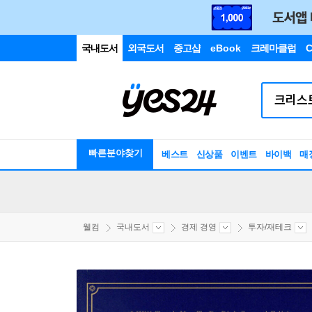
국내도서
외국도서
중고샵
eBook
크레마클럽
C
빠른분야찾기
베스트
신상품
이벤트
바이백
매
웰컴
국내도서
경제 경영
투자/재테크