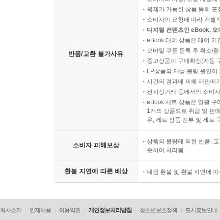
복제가 가능한 상품 등의 포장을 
소비자의 요청에 따라 개별
디지털 컨텐츠인 eBook, 
eBook 대여 상품은 대여 기
모바일 쿠폰 등록 후 취소/환
반품/교환 불가사유
중고상품이 구매확정(자동 
LP상품의 재생 불량 원인이 기
시간의 경과에 의해 재판매가
전자상거래 등에서의 소비자
eBook 세트 상품은 일괄 
1개의 상품으로 취급 및 판매
우, 세트 상품 전부 및 세트
상품의 불량에 의한 반품, 교
소비자 피해보상
준하여 처리됨
환불 지연에 따른 배상
대금 환불 및 환불 지연에 
회사소개
인재채용
이용약관
개인정보처리방침
청소년보호정책
도서홍보안내