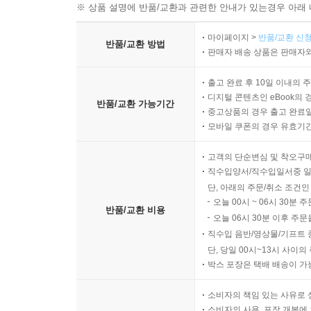
※ 상품 설명에 반품/교환과 관련한 안내가 있는경우 아래 
마이페이지 >
반품/교환 신청
반품/교환 방법
판매자 배송 상품은 판매자와
출고 완료 후 10일 이내의 
디지털 콘텐츠인 eBook의 
반품/교환 가능기간
중고상품의 경우 출고 완료일
모바일 쿠폰의 경우 유효기간(
고객의 단순변심 및 착오구
직수입양서/직수입일서중 일
단, 아래의 주문/취소 조건인
오늘 00시 ~ 06시 30분 
반품/교환 비용
오늘 06시 30분 이후 주문
직수입 음반/영상물/기프트 
단, 당일 00시~13시 사이
박스 포장은 택배 배송이 가
소비자의 책임 있는 사유로 
소비자의 사용, 포장 개봉에 