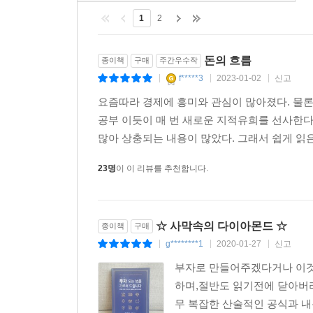
1
2
돈의 흐름
종이책
구매
주간우수작
f*****3
2023-01-02
신고
|
|
|
요즘따라 경제에 흥미와 관심이 많아졌다. 물
공부 이듯이 매 번 새로운 지적유희를 선사한다.
많아 상충되는 내용이 많았다. 그래서 쉽게 읽은 
23명
이 이 리뷰를 추천합니다.
☆ 사막속의 다이아몬드 ☆
종이책
구매
g********1
2020-01-27
신고
|
|
|
부자로 만들어주겠다거나 이것
하며,절반도 읽기전에 닫아버리
무 복잡한 산술적인 공식과 