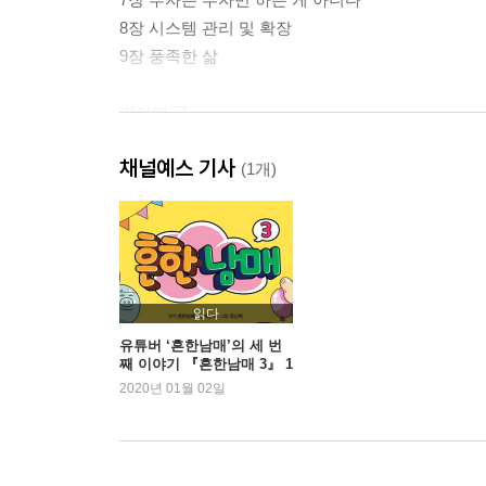
8장 시스템 관리 및 확장
9장 풍족한 삶
감사의 글
채널예스 기사
(1개)
읽다
유튜버 ‘흔한남매’의 세 번
째 이야기 『흔한남매 3』 1
위 등극
2020년 01월 02일