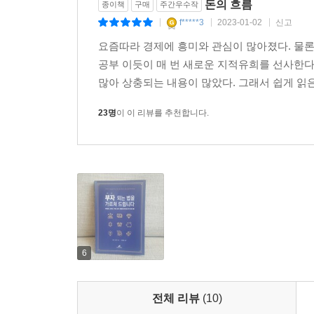
돈의 흐름
종이책
구매
주간우수작
이 사례에서 가장 중요한 점은 이들이 실천하고 있
f*****3
2023-01-02
신고
|
|
|
사람은 생각보다 많지 않다. 우리를 흔드는 보이지 
가장 좋은 시기를 놓쳐 돈을 못 버는 사람이 많다는
요즘따라 경제에 흥미와 관심이 많아졌다. 물
효과적인 6주 과정의 부자 되는 방법을 배워 행복한 
공부 이듯이 매 번 새로운 지적유희를 선사한다.
많아 상충되는 내용이 많았다. 그래서 쉽게 읽은 
23명
이 이 리뷰를 추천합니다.
6
전체 리뷰
(10)