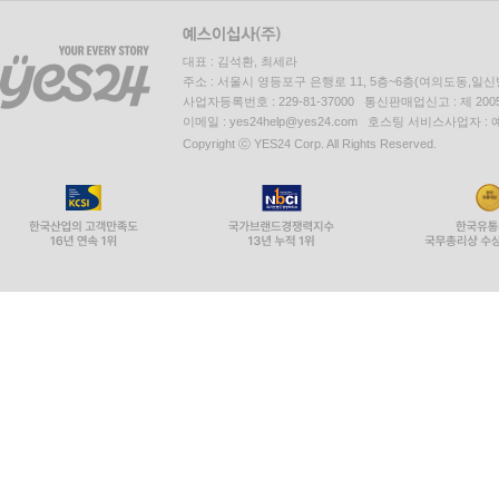
대표 : 김석환, 최세라
주소 : 서울시 영등포구 은행로 11, 5층~6층(여의도동,일신
사업자등록번호 : 229-81-37000 통신판매업신고 : 제 200
이메일 : yes24help@yes24.com 호스팅 서비스사업자 :
Copyright ⓒ YES24 Corp. All Rights Reserved.