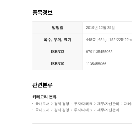
품목정보
발행일
2019년 12월 25일
쪽수, 무게, 크기
448쪽 | 654g | 152*225*22
ISBN13
9791135455063
ISBN10
1135455066
관련분류
카테고리 분류
국내도서
경제 경영
투자/재테크
재무/자산관리
재테
국내도서
경제 경영
투자/재테크
재무/자산관리