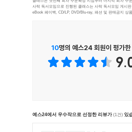
클래스는 첫번째 회차 주문확정 시점부터 마지막 회차 주문
노후를 위한 투자를 아끼지 않는 모습을 보여준다.
사락 독서모임으로 진행된 클래스는 사락 독서모임 게시판
줄여서 행복한 삶을 산다는 것이다. 라밋 세티는 
eBook 페이백, CD/LP, DVD/Blu-ray, 패션 및 판매금
말고도 더 많은 사례를 알려준다. 그리고 의식적 지
보이지 않는 머니 스크립트에서 벗어날 수 있다는 
들 수도 있다. 하지만 그들은 의식적 지출 계획을
10
명의 예스24 회원이 평가한
용도의 돈을 모으고 기부까지 하지만 돈이 남는다고
9.
들어가는 비용을 의식적 지출로 아끼고 있기 때문
보여주고 있는 셈이다. 라밋 세티는 이런 보이지 
부자가 되지 못하게 만드는 메시지에서 벗어날 수 
세 사람은 자신의 현 상황에 가장 적합한 재테크 시
존은 열심히 일하고 더 열심히 놀기에 늘 시간
퇴직연금계좌와 여행비가 매달 자동적으로 가장 
세티는 재테크를 자동화하는 것을 적극 권한다. 자
예스24에서 우수작으로 선정한 리뷰가
(1건)
있습
할 수 있다. 그가 제시하는 재테크 자동화를 자신에