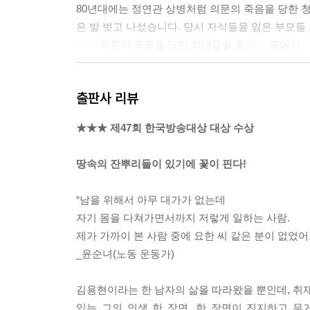
80년대에는 정연관 상병처럼 의문의 죽음을 당한 청
은 발 벗고 나섰습니다. 당시 자식들을 잃은 부모들
--- 「의문의 죽음을 당한 청년들을 돕다」 중에서
대통령 선거 과정에서 군 장병이 사망했습니다. 요
출판사 리뷰
관의 지시를 어기는 바람에 폭행을 당하다 숨졌다고
있었다는 것이고, 이는 다시 말하면 무기명 비밀투
★★★ 제47회 한국방송대상 대상 수상
어질 수 있는 중대한 사안이었습니다.
--- 「진실을 위해 백방으로 뛰어다니다」 중에서
땅속의 잔뿌리들이 있기에 꽃이 핀다!
요한은 부모들이 고초를 겪는 것을 막기 위해 집회
“남을 위해서 아무 대가가 없는데
들을 대신해 경찰이 휘두르는 진압봉에 맞기도 하
자기 몸을 다쳐가면서까지 저렇게 일하는 사람.
그래서 요한에게 도와주는 것도 좋지만 자신의 몸
제가 가까이 본 사람 중에 요한 씨 같은 분이 없었어요
심시키며 조용히 웃곤 했다 합니다.
_윤순녀(노동 운동가)
--- 「두들겨 맞는 일을 자처하다」 중에서
김용현이라는 한 남자의 삶을 따라왔을 뿐인데, 취재
삼풍백화점 참사 현장에서 생명을 구하기 위해 애
있는 그의 인생 한 장면, 한 장면이 진지하고 