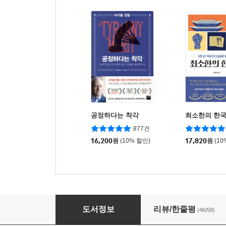
공정하다는 착각
최소한의 한
877건
16,200
원
(10% 할인)
17,820
원
(10
요한, 씨돌, 용현
도서정보
리뷰/한줄평
(46/58)