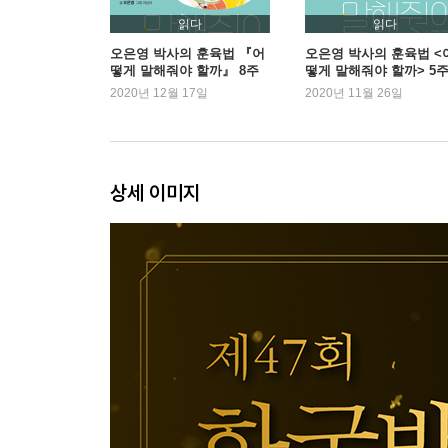
한울삶 그리고 요한
읽다
읽다
오은영 박사의 훈육법 『어
오은영 박사의 훈육법 <
떻게 말해줘야 할까』 8주
떻게 말해줘야 할까> 5
3장. 어디에나 있었고 어디에도 없었다
연속 1위
연속 1위 등극
2020년 12월 17일
2020년 11월 26일
6월의 명동성당
두들겨 맞는 일을 자처하다
서울 한복판에서 마주한 씨돌
한 사람이라도 더 살리기 위해
상세 이미지
씨돌은 요한이었다
4장. 세 개의 이름에 담긴 세 개의 초상
예상치 못한 곳에서 만나다
용현이 요한이 된 이유
요한이 씨돌이 된 이유
시인이 되다
십오 년만의 재회
인간으로서 당연한 일