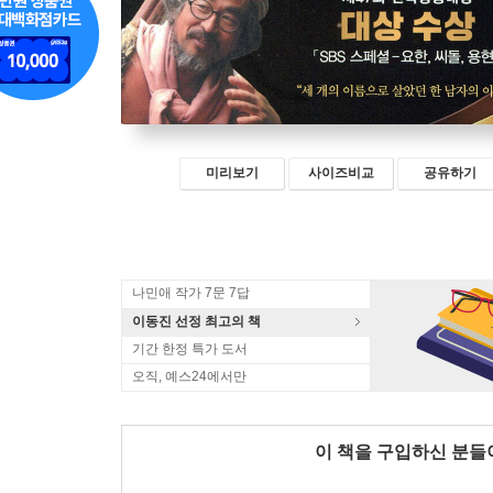
미리보기
사이즈비교
공유하기
나민애 작가 7문 7답
이동진 선정 최고의 책
기간 한정 특가 도서
오직, 예스24에서만
이 책을 구입하신 분