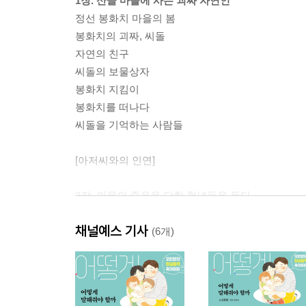
1장. 산골 마을에 사는 괴짜 자연인
정선 봉화치 마을의 봄
봉화치의 괴짜, 씨돌
자연의 친구
씨돌의 보물상자
봉화치 지킴이
봉화치를 떠나다
씨돌을 기억하는 사람들
[아저씨와의 인연]
2장. 의문의 죽음을 당한 청년들을 돕다
아들의 억울한 죽음, 웃음을 잃은 노모
채널예스 기사
죽음 뒤 벌어진 수상한 일들
(6개)
안방으로 숨어든 남자
진실을 위해 백방으로 뛰어다니다
국회로 간 정연관 상병 사망 사건
통한의 십칠 년