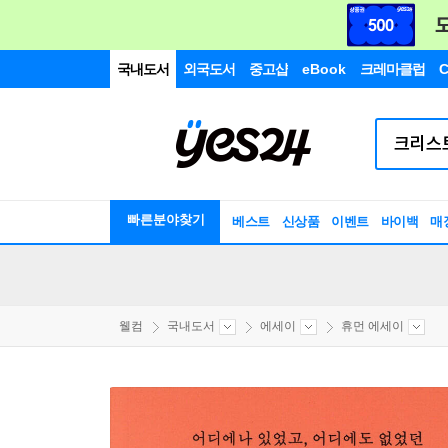
국내도서
외국도서
중고샵
eBook
크레마클럽
C
빠른분야찾기
베스트
신상품
이벤트
바이백
매
웰컴
국내도서
에세이
휴먼 에세이