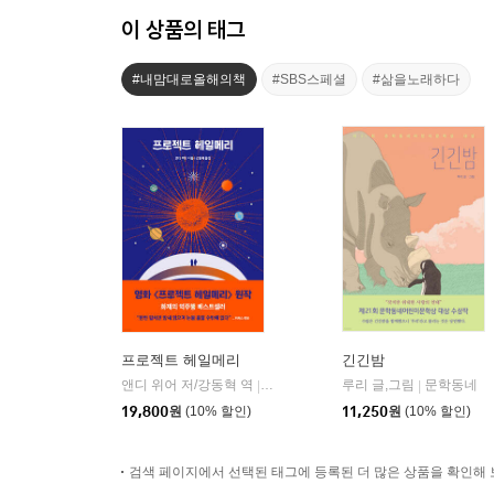
이 상품의 태그
#내맘대로올해의책
#SBS스페셜
#삶을노래하다
프로젝트 헤일메리
긴긴밤
앤디 위어 저/강동혁 역
알에이치코리아(RHK)
루리 글,그림
문학동네
|
|
19,800
원
(10% 할인)
11,250
원
(10% 할인)
검색 페이지에서 선택된 태그에 등록된 더 많은 상품을 확인해 