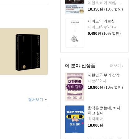
데일 카네기 저/임상훈 역
10,350
원
(10% 할인)
세이노의 가르침
세이노(SayNo) 저
6,480
원
(10% 할인)
이 분야 신상품
더보기
대한민국 부의 감각
터보832 저
19,800
원
(10% 할인)
펼쳐보기
합격은 했는데, 퇴사
하고 싶다
최지혜 저
18,000
원