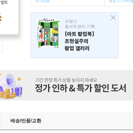
10,100원
매입가 1,400
프랑스
퐁피두센터 기획
[아트 팝업북]
초현실주의
팝업 갤러리
배송/반품/교환