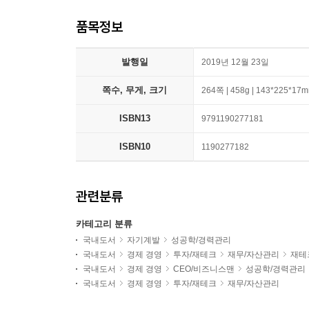
품목정보
발행일
2019년 12월 23일
쪽수, 무게, 크기
264쪽 | 458g | 143*225*17
ISBN13
9791190277181
ISBN10
1190277182
관련분류
카테고리 분류
국내도서
자기계발
성공학/경력관리
국내도서
경제 경영
투자/재테크
재무/자산관리
재테
국내도서
경제 경영
CEO/비즈니스맨
성공학/경력관리
국내도서
경제 경영
투자/재테크
재무/자산관리