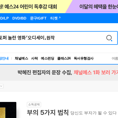
D/LP
DVD/BD
문구
/GIFT
티켓
장안내
채널예스
사락
예스펀딩
클래스24
독서유형검사
여
RBTI Lab
독서유형검사
박혜진 편집자의 문장 수집,
채널예스 1화 보러 가
소득공제
부의 5가지 법칙
당신도 부자가 될 수 있다