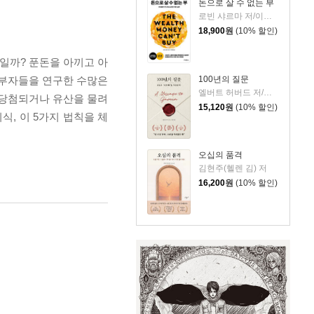
돈으로 살 수 없는 부
로빈 샤르마 저/이영래 역
18,900
원
(10% 할인)
일까? 푼돈을 아끼고 아
 부자들을 연구한 수많은
100년의 질문
엘버트 허버드 저/충희 편
 당첨되거나 유산을 물려
15,120
원
(10% 할인)
식, 이 5가지 법칙을 체
오십의 품격
김현주(헬렌 김) 저
16,200
원
(10% 할인)