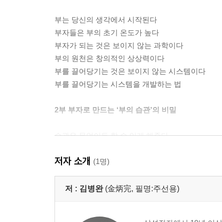
부는 당신의 생각에서 시작된다
부자들은 부의 초기 온도가 높다
부자가 되는 것은 보이지 않는 과학이다
부의 원천은 창의적인 상상력이다
부를 끌어당기는 것은 보이지 않는 시스템이다
부를 끌어당기는 시스템을 개발하는 법
2부 부자로 만드는 ‘부의 습관’의 비밀
습관은 무엇이든 할 수 있게 해준다
최고의 절약은 두세 배 더 버는 습관이다
저자 소개
부자와 빈자의 숨길 수 없는 차이는 습관에 있다
(1명)
습관은 절대 당신을 배신하지 않는다
부자로 만들어주는 습관을 길러라
저 :
김병완
(金炳完, 필명:주선용)
부자에게는 부자의 습관이 있다