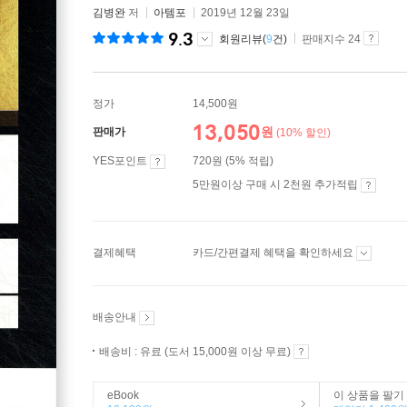
김병완
저
아템포
2019년 12월 23일
9.3
회원리뷰(
9
건)
판매지수 24
정가
14,500원
13,050
원
판매가
(10% 할인)
YES포인트
720원 (5% 적립)
5만원이상 구매 시 2천원 추가적립
결제혜택
카드/간편결제 혜택을 확인하세요
배송안내
배송비 : 유료 (도서 15,000원 이상 무료)
eBook
이 상품을 팔기