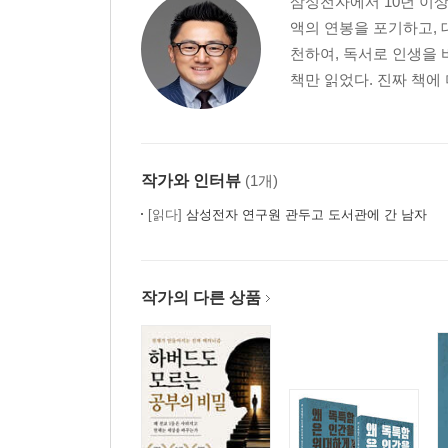
삼성전자에서 10년 이상
3부 부자로 만드는 ‘부의 법칙’의 비밀
액의 연봉을 포기하고, 대
천하여, 독서로 인생을 바
부자들은 모두 무엇인가에 미쳤다_‘불광불급’의 법
책만 읽었다. 진짜 책에 
부자들은 모두 크게 생각한다_‘씽크 빅’의 법칙
부자들은 모두 꿈과 목표가 있다_‘꿈과 목표’의 법칙
부자들은 모두 기회를 잘 잡는다_‘기회 포착’의 법칙
부자들은 모두 스스로 인생을 만든다_‘인생 창조’의
작가와 인터뷰
(1개)
부자들은 모두 원칙과 정도를 가지고 있다_‘원칙과 
[읽다]
삼성전자 연구원 관두고 도서관에 간 남자
4부 부자로 만드는 ‘부의 지혜’의 비밀
부자를 만들어주는 첫번째 지혜_부자와 어울려라
작가의 다른 상품
부자를 만들어주는 두번째 지혜_변화를 두려워해서
부자를 만들어주는 세번째 지혜_남이 정해준 길을
부자를 만들어주는 네번째 지혜_뇌를 강화하여 잘
부자를 만들어주는 다섯번째 지혜_없어지지 않는 
부자를 만들어주는 여섯번째 지혜_소유에 집착하지