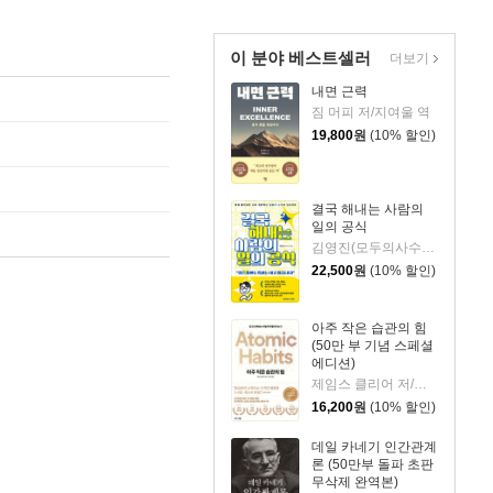
이 분야 베스트셀러
더보기
내면 근력
짐 머피 저/지여울 역
19,800
원
(10% 할인)
결국 해내는 사람의
일의 공식
김영진(모두의사수) 저
22,500
원
(10% 할인)
아주 작은 습관의 힘
(50만 부 기념 스페셜
에디션)
제임스 클리어 저/이한이 역
16,200
원
(10% 할인)
데일 카네기 인간관계
론 (50만부 돌파 초판
무삭제 완역본)