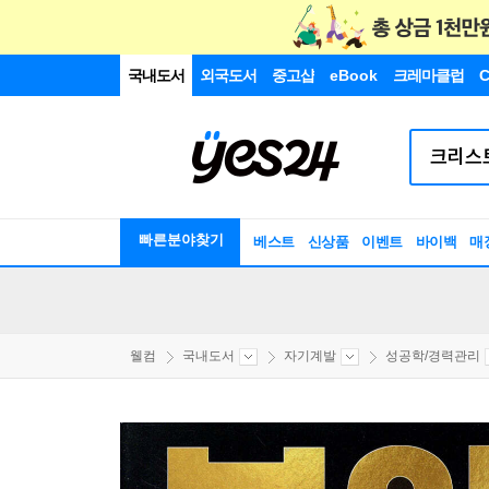
국내도서
외국도서
중고샵
eBook
크레마클럽
C
빠른분야찾기
베스트
신상품
이벤트
바이백
매
웰컴
국내도서
자기계발
성공학/경력관리