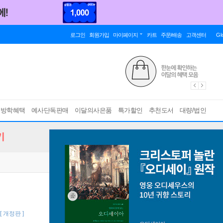
로그인
회원가입
마이페이지
카트
주문/배송
고객센터
Gl
름방학혜택
예사단독판매
이달의사은품
특가할인
추천도서
대량/법인
기
[ 개정판 ]