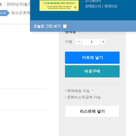
재
2020년 01월 02일
청소년 문학 top100 4주
스트
오늘은 그만 보기
판매중
수량
카트에 넣기
바로구매
해외배송 가능
문화비소득공제 가능
리스트에 넣기