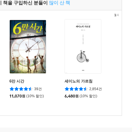
이 책을 구입하신 분들이
많이 산 책
1
/4
6만 시간
세이노의 가르침
39건
2,854건
11,070
원
(10% 할인)
6,480
원
(10% 할인)