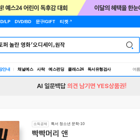
D/LP
DVD/BD
문구
/GIFT
티켓
장안내
채널예스
사락
예스펀딩
클래스24
독서유형검사
여
RBTI Lab
독서유형검사
AI 일문백답
의견 남기면 YES상품권!
특서 청소년 문학-10
소득공제
빡빡머리 앤