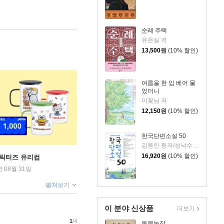
순례 주택
유은실 저
13,500
원
(10% 할인)
여름을 한 입 베어 물
었더니
이꽃님 저
12,150
원
(10% 할인)
한국단편소설 50
김동인 등저/성낙수,박찬영,김형주 공편
16,920
원
(10% 할인)
캐릭터즈 유리컵
년 08월 31일
펼쳐보기
이 분야 신상품
더보기
1
/4
동물농장