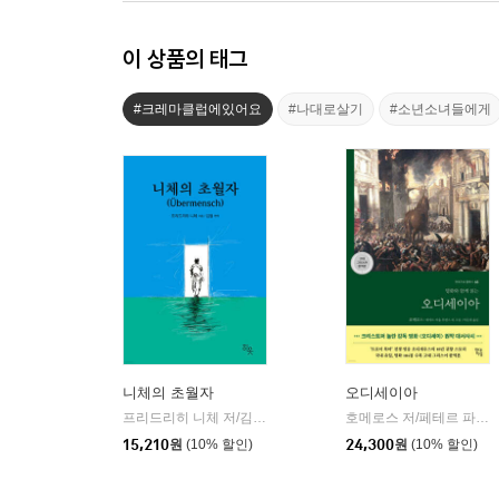
이 상품의 태그
#크레마클럽에있어요
#나대로살기
#소년소녀들에게
니체의 초월자
오디세이아
프리드리히 니체 저/김철 편역
히읏
호메로스 저/페테르 파울 루벤스 그림/박문재 역
|
15,210
원
(10% 할인)
24,300
원
(10% 할인)