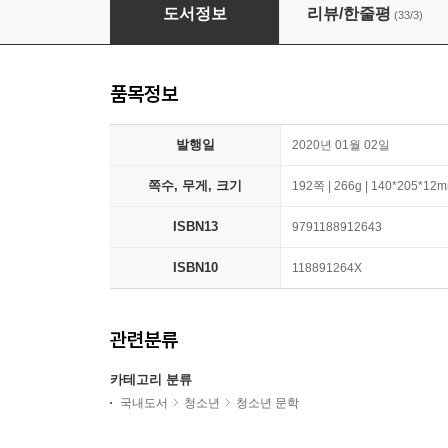
빡빡머리 앤
도서정보
리뷰/한줄평
(33/3)
품목정보
발행일
2020년 01월 02일
쪽수, 무게, 크기
192쪽 | 266g | 140*205*12
ISBN13
9791188912643
ISBN10
118891264X
관련분류
카테고리 분류
국내도서
청소년
청소년 문학