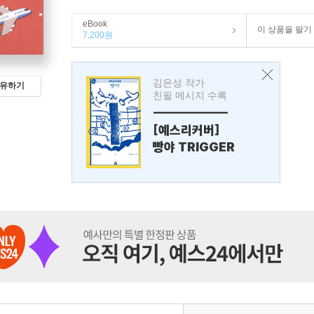
eBook
이 상품을 팔기
7,200원
김은성 작가
유하기
친필 메시지 수록
---------------
[예스리커버]
빵야 TRIGGER