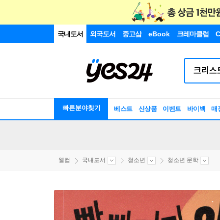
국내도서
외국도서
중고샵
eBook
크레마클럽
C
빠른분야찾기
베스트
신상품
이벤트
바이백
매
웰컴
국내도서
청소년
청소년 문학