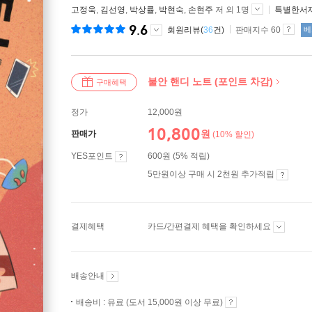
고정욱
,
김선영
,
박상률
,
박현숙
,
손현주
저 외 1명
특별한서
9.6
회원리뷰(
36
건)
판매지수 60
베
불안 핸디 노트 (포인트 차감)
구매혜택
정가
12,000원
10,800
원
판매가
(10% 할인)
YES포인트
600원 (5% 적립)
5만원이상 구매 시 2천원 추가적립
결제혜택
카드/간편결제 혜택을 확인하세요
배송안내
배송비 : 유료 (도서 15,000원 이상 무료)