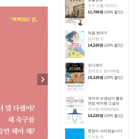
조지 오웰 저/리터링크 역
11,700
원
(10% 할인)
덕질 연대기
김미형 저
14,220
원
(10% 할인)
오디세이
호메로스 원저/제럴딘 매코크런 글/김재용 역/장시은 감수
15,120
원
(10% 할인)
국어과 선생님이 뽑은
연암 박지원 소설선
박지원 저/dskimp2000 편
14,220
원
(10% 할인)
문장이 사라졌습니다
지서희 저