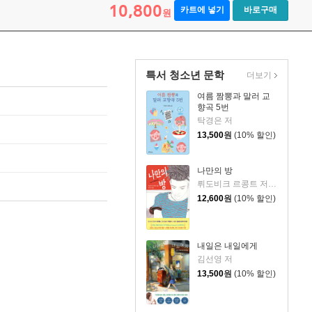
10,800
카트에 넣기
바로구매
원
특서 청소년 문학
더보기
여름 짬뽕과 말러 교
향곡 5번
탁경은 저
13,500
원
(10% 할인)
나만의 방
뤼도비크 르콩트 저/장소미 역
12,600
원
(10% 할인)
내일은 내일에게
김선영 저
13,500
원
(10% 할인)