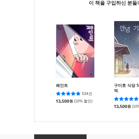
이 책을 구입하신 분
페인트
구미호 식당 5
역
534건
13,500
원
(10% 할인)
13,500
원
(10