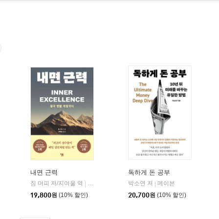
내면 근력
독하게 돈 공부
짐 머피 저/지여울 역
현대지성
윌북(willbook)
박소연 저
메이븐
|
|
|
19,800
원
(10% 할인)
20,700
원
(10% 할인)