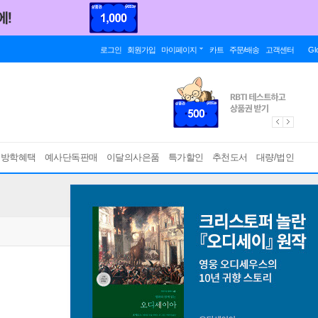
로그인
회원가입
마이페이지
카트
주문/배송
고객센터
Gl
름방학혜택
예사단독판매
이달의사은품
특가할인
추천도서
대량/법인