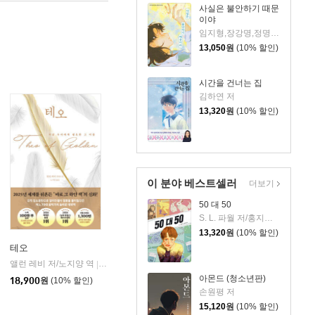
사실은 불안하기 때문
이야
임지형,장강명,정명섭,김민성 저
13,050
원
(10% 할인)
시간을 건너는 집
김하연 저
13,320
원
(10% 할인)
이 분야 베스트셀러
더보기
50 대 50
S. L. 파월 저/홍지연 역
13,320
원
(10% 할인)
테오
앨런 레비 저/노지양 역
오팬하우스
|
아몬드 (청소년판)
18,900
원
(10% 할인)
손원평 저
15,120
원
(10% 할인)