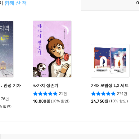
들이
함께 산 책
 : 안녕 기차
싸가지 생존기
가짜 모범생 1,2 세트
21건
274건
76건
10,800
원
(10% 할인)
24,750
원
(10% 할인)
% 할인)