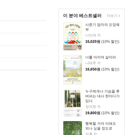
이 분야 베스트셀러
더보기
사춘기 엄마의 오장육
부
나민애 저
16,020
원
(10% 할인)
너를 아끼며 살아라
나태주 저
16,650
원
(10% 할인)
누구에게나 가슴을 후
벼파는 대사 한마디가
있다
정덕현 저
19,800
원
(10% 할인)
행복할 거야 이래도
되나 싶을 정도로
일홍 저