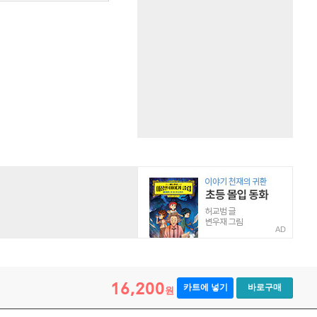
AD
16,200
카트에 넣기
바로구매
원