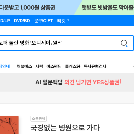
D/LP
DVD/BD
문구
/GIFT
티켓
독서유형검사
장안내
채널예스
사락
예스펀딩
클래스24
RBTI Lab
독서유형검사
AI 일문백답
의견 남기면 YES상품권!
소득공제
국경없는 병원으로 가다