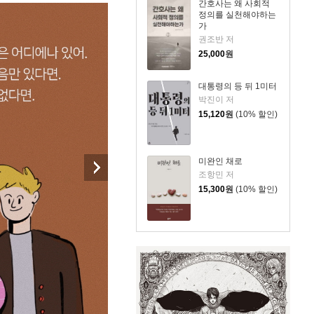
간호사는 왜 사회적
정의를 실천해야하는
가
권조반 저
25,000
원
대통령의 등 뒤 1미터
박진이 저
15,120
원
(10% 할인)
미완인 채로
조항민 저
15,300
원
(10% 할인)