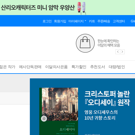
로그인
회원가입
마이페이지
카트
주문/배송
고객센터
Gl
젊은 작가
예사단독판매
이달의사은품
특가할인
추천도서
대량/법인