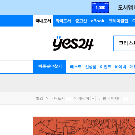
국내도서
외국도서
중고샵
eBook
크레마클럽
C
빠른분야찾기
베스트
신상품
이벤트
바이백
매
웰컴
국내도서
에세이
한국 에세이