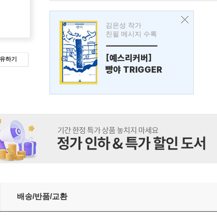
김은성 작가
친필 메시지 수록
---------------
[예스리커버]
유하기
빵야 TRIGGER
배송/반품/교환