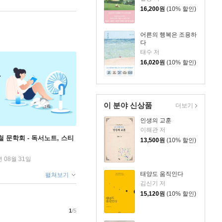
16,200
원
(10% 할인)
어른의 행복은 조용하
다
태수 저
16,020
원
(10% 할인)
이 분야 신상품
더보기
인생의 교훈
이해관 저
철 문학회 - 독서노트, 스티
13,500
원
(10% 할인)
년 08월 31일
태양도 움직인다
펼쳐보기
김신기 저
15,120
원
(10% 할인)
1
/5