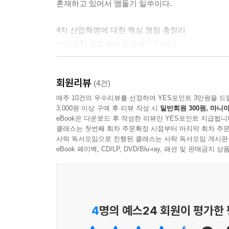
혼재하고 있어서 맴돌기 일쑤이다.
4차 산업혁명에 대한 핵심 쟁점 총정리
―단순한 설명서나 전망서가 아니다
그동안 4차 산업혁명 관련 서적이 많이 출간되었지만
회원리뷰
설명서나 전망서가 대종을 이루었다.
(4건)
매주 10건의 우수리뷰를 선정하여 YES포인트 3만원을 드
3,000원 이상 구매 후 리뷰 작성 시
일반회원 300원, 마니아
하지만 『4차 산업혁명 당신이 놓치는 12가지 질문
eBook은 다운로드 후 작성한 리뷰만 YES포인트 지급됩니
핵심 쟁점들을 총정리하여 “미래엔 일자리가 사라진다
클래스는 첫번째 회차 주문확정 시점부터 마지막 회차 주문
불안하다”, “블록체인은 미래의 화폐다 vs 블록체인
사락 독서모임으로 진행된 클래스는 사락 독서모임 게시판
묻고 답하는 과정에서, 4차 산업혁명이 일으킬 변화
eBook 페이백, CD/LP, DVD/Blu-ray, 패션 및 판매금
4차 산업혁명, 치열하게 묻고 답하다
―왜 질문을 통해 답을 찾아갈까?
4
명의 예스24 회원이 평가한
『4차 산업혁명 당신이 놓치는 12가지 질문』에서