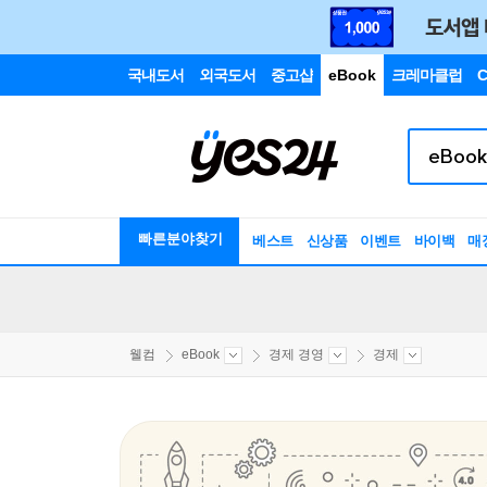
국내도서
외국도서
중고샵
eBook
크레마클럽
C
빠른분야찾기
베스트
신상품
이벤트
바이백
매
웰컴
eBook
경제 경영
경제