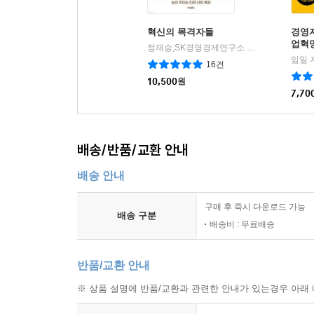
혁신의 목격자들
경영자
업혁명
정재승,SK경영경제연구소 기획/오준호,정지훈,이민화 등저
임일 
16건
10,500
원
7,70
배송/반품/교환 안내
배송 안내
구매 후 즉시 다운로드 가능
배송 구분
배송비 : 무료배송
반품/교환 안내
※ 상품 설명에 반품/교환과 관련한 안내가 있는경우 아래 