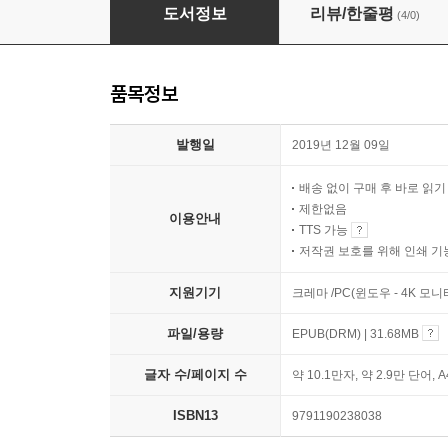
4차 산업혁명, 당신이 놓치는 12가지 질문
도서정보
리뷰/한줄평
(4/0)
품목정보
발행일
2019년 12월 09일
배송 없이 구매 후 바로 읽
제한없음
이용안내
TTS 가능
저작권 보호를 위해 인쇄 기
지원기기
크레마 /PC(윈도우 - 4K 모
파일/용량
EPUB(DRM) | 31.68MB
글자 수/페이지 수
약 10.1만자, 약 2.9만 단어, 
ISBN13
9791190238038