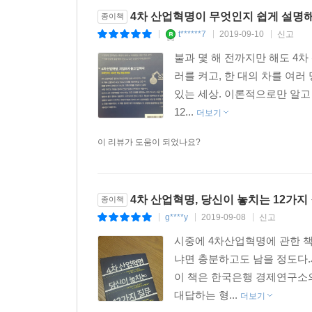
4차 산업혁명 핵심 쟁점
4차 산업혁명이 무엇인지 쉽게 설명
종이책
t******7
2019-09-10
신고
|
|
|
· 4차 산업혁명은 진짜 혁명이다 vs 한국만 호들갑
불과 몇 해 전까지만 해도 4
· 4차 산업혁명은 경제성장률을 높인다 vs 저성장
러를 켜고, 한 대의 차를 여러
· 인공지능이 인간을 능가한다 vs 인공지능에 맡기
있는 세상. 이론적으로만 알고
· 운전자 없는 세상이 온다 vs 완전한 자율주행은 
12...
더보기
· 사물인터넷이 인공지능을 이끈다 vs 인공지능이
· 블록체인은 미래의 화폐다 vs 블록체인은 거품이
이 리뷰가 도움이 되었나요?
· 은행 지점은 없어진다 vs 은행 지점은 여전히 존
· 인공지능이 인간 의사를 대체한다 vs 인공지능은
· 미래엔 일자리가 사라진다 vs 같은 소리 200년째
4차 산업혁명, 당신이 놓치는 12가지
종이책
· 프로그래머가 모든 일을 다 한다 vs 모든 사람이
g****y
2019-09-08
신고
|
|
|
· 일등만 살아남는 세상이 온다 vs 미래에도 다들 
시중에 4차산업혁명에 관한 책
· 미래산업에 집중해야 한다 vs 모든 산업이 미래
냐면 충분하고도 남을 정도다.
이 책은 한국은행 경제연구소
대답하는 형...
더보기