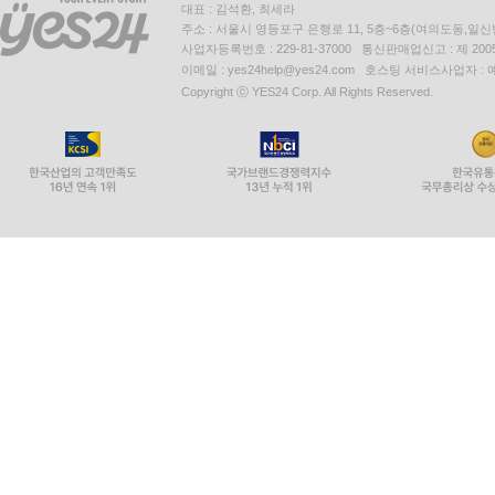
대표 : 김석환, 최세라
주소 : 서울시 영등포구 은행로 11, 5층~6층(여의도동,일신
사업자등록번호 : 229-81-37000 통신판매업신고 : 제 200
이메일 : yes24help@yes24.com 호스팅 서비스사업자 :
Copyright ⓒ YES24 Corp. All Rights Reserved.