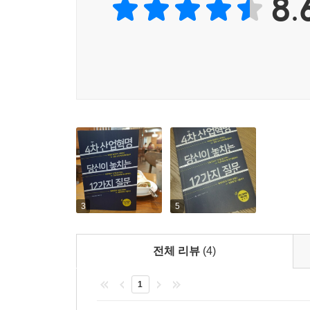
8.
바 있는 하승주 소장은 4차 산업혁명에 대한 굵직한
던지고 있다.
예를 들어 "인공지능이 인간을 능가할 수 있을까?"
“애플의 시리는 왜 내 질문을 제대로 알아듣지 못하
단계는 무엇이고, 인공지능의 맹점은 무엇이며, 
얼마나 잠식할지, 그 답을 찾아나간다.
이 답을 찾는 과정은 매우 쉬우면서도 흥미진진하
풀어나가기 때문이다. 그래서 4차 산업혁명 및 관련
4차 산업혁명에 대한 가장 간명하고 쉽고 재미있는 
3
5
―직장인, 경영자, 대학생, 고등학생 강력 추천
전체 리뷰
(4)
『4차 산업혁명 당신이 놓치는 12가지 질문』은 4
12가지 핵심 논쟁을 뽑고, 그 답을 질문과 대답
1
이해하고자 하는 바쁜 직장인, 경영자, 대학생, 고