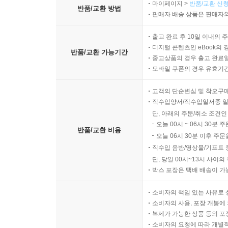
마이페이지 >
반품/교환 신청
반품/교환 방법
판매자 배송 상품은 판매자와
출고 완료 후 10일 이내의 
디지털 콘텐츠인 eBook의 
반품/교환 가능기간
중고상품의 경우 출고 완료일
모바일 쿠폰의 경우 유효기간(
고객의 단순변심 및 착오구
직수입양서/직수입일서중 일
단, 아래의 주문/취소 조건인
오늘 00시 ~ 06시 30분 
반품/교환 비용
오늘 06시 30분 이후 주문
직수입 음반/영상물/기프트 
단, 당일 00시~13시 사이
박스 포장은 택배 배송이 가
소비자의 책임 있는 사유로 
소비자의 사용, 포장 개봉에 
복제가 가능한 상품 등의 포장을 
소비자의 요청에 따라 개별