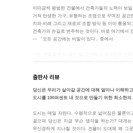
이따금씩 평범한 건물에서 건축가들의 노력이 보일 
거쳐 탄생한 가구, 유행하는 조명으로 꾸며진 공간
치와 비례 그리고 재료의 조합 방식 등 이미 통용되
건축가의 손길로 변주하는 것이다. 바로 여기에서 
--- 「모든 공간에는 비밀이 있다」중에서
나는 건물을 짓지 않는 일, 짓더라도 최소한의 건축
일부라고 생각한다. ‘비움으로써 채운다’라는 형이
--- 「낡은 동아줄을 잡은 건축가」중에서
출판사 리뷰
도시와 국가는 저마다의 질곡이 담긴 역사를 갖는다
당신은 우리가 살아갈 공간에 대해 얼마나 이해하고
경우에 더 두드러지게 나타난다. 폭력은 먼 우주 공
도시를 100퍼센트 내 것으로 만들기 위한 최소한의
누군가의 삶으로 이어지는 역사의 아이러니 속에서 
--- 「기념 공간의 필연적 이유」중에서
도시는 매일 자란다. 수평적으로 넓어짐은 물론이고
걸으며 당신은 지금 무슨 생각을 하는가? 대개는
어셈블의 작업 중 눈여겨볼 것은 초기 작업 중 하나인
무신경하게 지나칠 것이다. 건물이 도대체 왜 그곳
는 영국의 사회 문제에 집중했다. 3,500개소가 