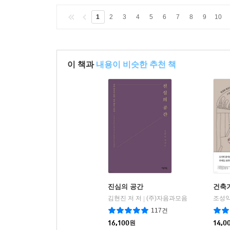
1
2
3
4
5
6
7
8
9
10
이 책과
내용이 비슷한 추천 책
진심의 공간
건축
김현진 저 저
(주)자음과모음
조성익
|
117건
16,100
원
14,0