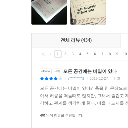
다. 바닥의 블록이 어떤 모양인지, 버스 정류장은 
걷는 사람들의 표정은 어떤지 말이다.
또 다른 에피소드 ‘낡은 동아줄을 잡은 건축가’
--- 「프레임 바깥의 세상」중에서
배려하지 않은 건축에 대해 꼬집는다. 그는 글은
2
방향으로 나아간다. 공공 건축은 무엇을 배려해야 
촉각으로 감각하는 건축은 이처럼 전위적인 형태가 아
대해 젊고 재능 있는 건축가로서 날카로운 현실 비판
촉각으로 감각하는 건축이다. 오래된 성벽이나 나뭇
전체 리뷰
(434)
로써 그것의 실체를 확인할 수 있다. 인류 최초의 
2장 「개인과 공간」에서는 미시적 영역인 공간에
을 수 있다.
1
2
3
4
5
6
7
8
9
10
자신의 클라이언트가 ‘심플하고 여백이 있으면서 소
그런 공간은 없다고 말하는 것이 아니라 건축가라
--- 「최초의 어루만짐」중에서
모든 공간에는 비밀이 있다
eBook
구매
루브르박물관을 예로 들며, 원과 구체가 가진 자
s*********2
2019-12-27
신고
|
|
|
드러나는 장이다.
모든 공간에는 비밀이 있다건축을 한 문장으로 
아서 허공을 떠돌때도 많지만, 그래서 즐겁고 
3장은 「영감의 원천」은 공간과 건축에서 마주치는 영
각하고 관계를 생각하게 한다. 마을과 도시를 생
모호한 단어가 어떤 형태를 갖고 우리의 눈을 뜨
밝힌 바 있는 여행 가이드의 경험을 통해, 낯선
4명
이 이 리뷰를 추천합니다.
아니라 모든 사람이 실생활에서 영감과 삶의 전환을 