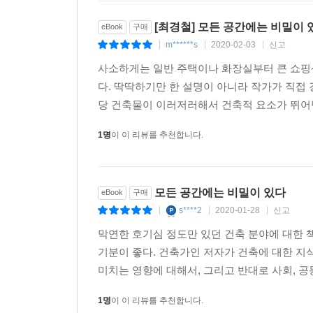
“좋은 질문은 죽은 공간을 다시 살아나게 한다”
[최경철] 모든 공간에는 비밀이 
eBook
구매
공간을 바라보는 눈을 트이게 하고 사고를 확장하는
m******s
2020-02-03
신고
|
|
|
공간과 건축을 보다 깊이 이해하기 위해서는 더 크
사소하게는 일반 주택이나 화장실부터 큰 쇼핑
눈을 갖게 하는 것, 그것을 통해 우리의 삶의 질
다. 딱딱하기만 한 설명이 아니라 작가가 직접
곱씹으며 당신은 당신의 공간과 대화할 수 있는 목소
당 건축물이 이러저러해서 건축적 요소가 뛰어난
도시, 좋은 삶이란 무엇인지 스스로 생각할 수 
1명
이 이 리뷰를 추천합니다.
여기에 삶의 비밀이 있으니 그 비밀을 캐어보라고.
모든 공간에는 비밀이 있다
eBook
구매
s****2
2020-01-28
신고
|
|
|
막연한 호기심 정도만 있던 건축 분야에 대한
기분이 좋다. 건축가인 저자가 건축에 대한 지식
미치는 영향에 대해서, 그리고 반대로 사회, 공
1명
이 이 리뷰를 추천합니다.