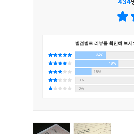
434
시작한다. 하루 동안 몇 개의 식당과 카페, 상점 
--- 「가장 가까운 거리의 건축가」중에서
‘건축’ 안에서 생활한다. 심지어 그가 주말을 보내
자신을 둘러싼 ‘건축’을 인식하지 못한다. 어쩌면
공간을 건축하는 일이란 소파나 TV의 배치만으로 거
알기를 꺼려한다. 하루의 거의 모든 시간을 건축된
나는 학생들에게 말했다. 태초의 인간들이 엄혹한 자
다니는 회사가 무엇을 생산하는지, 당신의 옷이 어느
생이 이야기한 제주의 게스트 하우스는 사람이 모이는
다르지 않다. 단언컨대 건축은 특별하지 않다. 건
--- 「대체 불가능한 건축」중에서
별점별로 리뷰를 확인해 보세
책은 시작된다.
34%
우리는 타인이 만들어 낸 여행의 관습에서 벗어나 어
“개인의 경험에서 궁극의 대안으로”
48%
스트를 만들 것인가. 우선 여행 계획에 대한 고정된
도시가 감춘 비밀을 밝히기 위한 24개의 예리한 질
18%
하는 것이다. 그렇게 일정을 비운 하루 정도는 우연
0%
각해 보는 것이다. 나는 어떤 사람이며, 어떤 취향을 
이 책은 일상의 건축을 쉽게 이해할 수 있도록 
0%
는지에 대해. 여행을 좋아하는지에 대해. 스스로 지
도출하고, 그 질문에 대한 응답으로 건축가가 생각하
--- 「베를린 클럽에 가지 못한 여행자」중에서
경험과 맞닿아 물 흐르듯 자연스레 이어지며, 전공자
여러 분야의 전위적 태도에 대해 이야기했지만 세상
1장 「도시와 건축」에서는 보다 직접적인 건축 담
다른 풍경을 볼 수 있다는 점을 말하고 싶다. 도시
지지하는 태도를 밝힌다. 그는 “건축은 필연의 산물
려 걸어 보는 작은 실천 하나면 충분하다. 답답한
나아가야 할 방향에 대한 실마리를 제공한다.