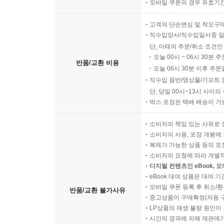
모바일 쿠폰의 경우 유효기간(
고객의 단순변심 및 착오구
직수입양서/직수입일서중 일
단, 아래의 주문/취소 조건인
오늘 00시 ~ 06시 30분 
반품/교환 비용
오늘 06시 30분 이후 주문
직수입 음반/영상물/기프트 
단, 당일 00시~13시 사이
박스 포장은 택배 배송이 가
소비자의 책임 있는 사유로 
소비자의 사용, 포장 개봉에 
복제가 가능한 상품 등의 포장을 
소비자의 요청에 따라 개별
디지털 컨텐츠인 eBook, 
eBook 대여 상품은 대여 기
모바일 쿠폰 등록 후 취소/환
반품/교환 불가사유
중고상품이 구매확정(자동 
LP상품의 재생 불량 원인이 기
시간의 경과에 의해 재판매가