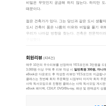
비밀은 무엇인지 궁금해 하지 않는다. 하지만 
슬럼화했다. 어셈블은 주유소가 마을의 빈틈이 될 
때문이다.
계단식 의자를 놓아 좌석을 만들고 천막으로 가변형
람들이 모이는 동네 영화관이 되었다. 주유소 극장
젊은 건축가가 있다. 그는 당신과 같은 도시 생활
--- 「슬럼의 변신은 무죄」중에서
도시 건축이 품은 나름의 이유와 비밀을 풀기 위
우리가 나아갈 방향을 찾는다. 건축은 전문적이라
낯선 존재, 공간, 장면은 우리의 인지 세계를 자극
구성했다.
동물과 다른 근원적인 요소이기도 하다. 낯섦을 감
가 단위, 대륙 단위, 인종 단위, 문명 단위끼리도 
당신이 이 책을 통해 얻을 것은 분명하다. 한 개
명의 발전으로 이어지기도 하고, 충돌을 일으켜 극
회원리뷰
무엇인지에 대한 지식, 그리고 세상의 숨겨진 신박
(434건)
--- 「조용한 어느 곳에 불시착한 건축」중에서
조금 느려질 것이다. 무심코 지나쳤던 공간의 비밀
매주 10건의 우수리뷰를 선정하여 YES포인트 3만원을 드
3,000원 이상 구매 후 리뷰 작성 시
일반회원 300원, 마니아
“건축가는 예술가인가, 디자이너인가?”라는 질문을 
eBook은 다운로드 후 작성한 리뷰만 YES포인트 지급됩니
“모든 사람의 하루엔 건축이 묻어 있다”
고 사용자의 만족과 고객의 비용, 설계의 합리성 등
클래스는 첫번째 회차 주문확정 시점부터 마지막 회차 주문
매일 건축을 소비하는 당신을 위한 발상의 전환법
사락 독서모임으로 진행된 클래스는 사락 독서모임 게시판
는 디자이너에 가깝다. 그렇다면 건축가는 예술가가
eBook 페이백, CD/LP, DVD/Blu-ray, 패션 및 판매금
디드Zaha Hadid나 빌바오 구겐하임 미술관을 설계
한 사람이 있다. 그는 매일 아침 벽으로 둘러싸인 
20~30년 전만 해도 그들의 그림은 실현 불가능
몇 개의 문을 통과한 뒤 포장된 길을 걸어 빽빽
되어야 한다. 공동의 이익과 만족을 따져야 하는 위