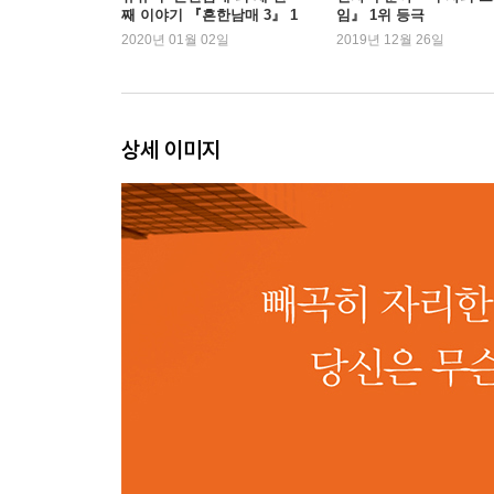
째 이야기 『흔한남매 3』 1
임』 1위 등극
이사의 추억 : 삶의 거처를 옮긴다는 것은 무엇을 
위 등극
2020년 01월 02일
2019년 12월 26일
3부
영감의 원천 _ 건축가를 깨어나게 한 순간에 대해서
상세 이미지
도시 읽어주는 남자 : 보다 효과적으로 도시를 여행
건축 비엔날레의 단상 : 건축가에게 자유는 어떤 의
베를린 클럽에 가지 못한 여행자 : 우연은 여행에 어
맥주 한 잔에 되찾은 소중함 : 기억은 어디에 담길까
프레임 바깥의 세상 : 형식을 바꾼다는 것은 어떤 
독일 남부의 크리스마스 : 진짜가 가진 힘은 무엇일
안개로 가득한 집 : 비가시적인 공간에서 무엇을 발
최초의 어루만짐 : 우리는 왜 건축을 손으로 만져야