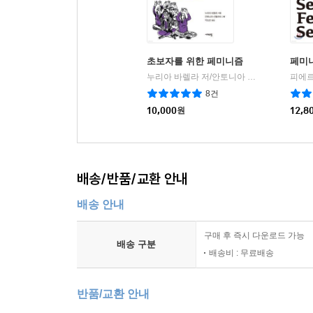
초보자를 위한 페미니즘
페미
누리아 바렐라 저/안토니아 산톨라야 그림/박도란 역
피에르
8건
10,000
원
12,8
배송/반품/교환 안내
배송 안내
구매 후 즉시 다운로드 가능
배송 구분
배송비 : 무료배송
반품/교환 안내