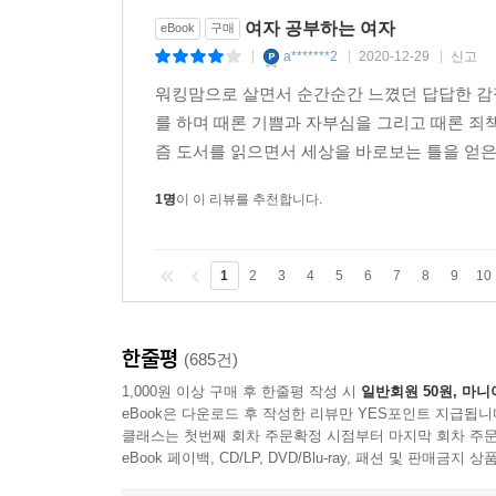
여자 공부하는 여자
eBook
구매
a*******2
2020-12-29
신고
|
|
|
워킹맘으로 살면서 순간순간 느꼈던 답답한 감정
를 하며 때론 기쁨과 자부심을 그리고 때론 죄
즘 도서를 읽으면서 세상을 바로보는 틀을 얻은 
1명
이 이 리뷰를 추천합니다.
1
2
3
4
5
6
7
8
9
10
한줄평
(685건)
1,000원 이상 구매 후 한줄평 작성 시
일반회원 50원, 마니
eBook은 다운로드 후 작성한 리뷰만 YES포인트 지급됩니
클래스는 첫번째 회차 주문확정 시점부터 마지막 회차 주문
eBook 페이백, CD/LP, DVD/Blu-ray, 패션 및 판매금