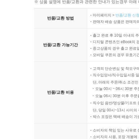
※ 상품 설명에 반품/교환과 관련한 안내가 있는경우 아래 
마이페이지 >
반품/교환 신청
반품/교환 방법
판매자 배송 상품은 판매자와
출고 완료 후 10일 이내의 
디지털 콘텐츠인 eBook의 
반품/교환 가능기간
중고상품의 경우 출고 완료일
모바일 쿠폰의 경우 유효기간(
고객의 단순변심 및 착오구
직수입양서/직수입일서중 일
단, 아래의 주문/취소 조건인
오늘 00시 ~ 06시 30분 
반품/교환 비용
오늘 06시 30분 이후 주문
직수입 음반/영상물/기프트 
단, 당일 00시~13시 사이
박스 포장은 택배 배송이 가
소비자의 책임 있는 사유로 
소비자의 사용, 포장 개봉에 