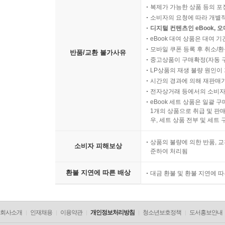
복제가 가능한 상품 등의 포장을 
소비자의 요청에 따라 개별
디지털 컨텐츠인 eBook, 
eBook 대여 상품은 대여 기
모바일 쿠폰 등록 후 취소/환
반품/교환 불가사유
중고상품이 구매확정(자동 
LP상품의 재생 불량 원인이 기
시간의 경과에 의해 재판매가
전자상거래 등에서의 소비자
eBook 세트 상품은 일괄 
1개의 상품으로 취급 및 판매
우, 세트 상품 전부 및 세트
상품의 불량에 의한 반품, 교
소비자 피해보상
준하여 처리됨
환불 지연에 따른 배상
대금 환불 및 환불 지연에 
회사소개
인재채용
이용약관
개인정보처리방침
청소년보호정책
도서홍보안내