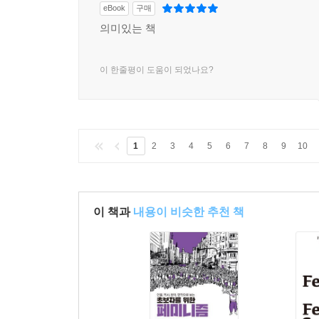
eBook
구매
의미있는 책
이 한줄평이 도움이 되었나요?
1
2
3
4
5
6
7
8
9
10
이 책과
내용이 비슷한 추천 책