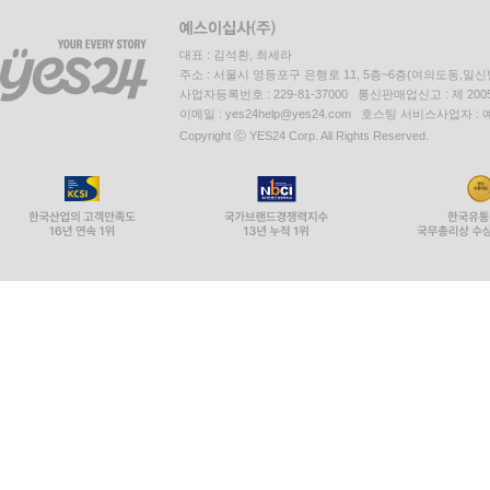
대표 : 김석환, 최세라
주소 : 서울시 영등포구 은행로 11, 5층~6층(여의도동,일신
사업자등록번호 : 229-81-37000 통신판매업신고 : 제 200
이메일 : yes24help@yes24.com 호스팅 서비스사업자 :
Copyright ⓒ YES24 Corp. All Rights Reserved.