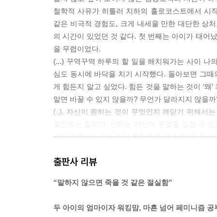
철학적 사유가 히틀러 치하의 홀로코스트에서 시작
같은 비극적 경험도, 크게 내세울 만한 대단한 상
의 시간이 있었던 것 같다. 첫 번째는 아이가 태어났
을 무렵이었다.
(...) 꾸역꾸역 하루의 할 일을 해치워가는 사이
심도 동시에 바닥을 치기 시작했다. 돌아보면 그때의 
게 힘든지 알고 싶었다. 힘든 것을 말하는 것이 ‘왜
알면 바꿀 수 있지 않을까? 무언가 달라지지 않을까
(..). 자신이 원하는 것이 무엇인지 깨닫기 위해
확인하는 힘이다. 언어는 자신이 무엇을 말할 수 있
신이 모른다는 사실조차 몰랐음을 알게 될 때, 우리
(...) 나는 그들이 결국 자신의 삶을 바꾸기 위해
출판사 리뷰
즘을 이용하고 싶다. 그 언어에 빚져서 삶을 해석하
확하게 알고 그 간극을 제대로 언어화하고 싶다. 그
“말하지 않으면 죽을 것 같은 절실함”
--- 「나는 왜 읽는가」중에서
두 아이의 엄마이자 워킹맘, 마흔 넘어 페미니즘 공
지식이 일상을 바꾸고, 그것이 곧 돌이킬 수 없는 삶