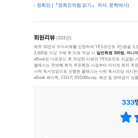
서 챙겨 달라”고 나무란다. 그렇게 세포 하나하나에
- 정희진 (『정희진처럼 읽기』 저자, 문학박사)
스스로 삶을 다스리며 살아가고픈
물이 나오곤 했다. 가끔 말을 잘 들어주는 친구라도
이 시대 모든 여자가 반드시 가져야 할 지식의 프레
보이던지.
『아내 가뭄』 의 저자는 대한민국 맞벌이 부부의 가사
많은 여성이 저자와 같은 질문을 던지고 고민을 한다.
태어나지 않은 걸 다행이라 생각해야 하는 걸까?”
회원리뷰
(333건)
하는 여성들은 늘 빡빡한 일정 속에서 깨지기 쉬운 
--- 「여가가 있는 엄마를 찾습니다」중에서
매주 10건의 우수리뷰를 선정하여 YES포인트 3만원을 드
이 때문에 다시 죄책감을 느끼는 악순환이 반복된다.
3,000원 이상 구매 후 리뷰 작성 시
일반회원 300원, 마니아
하고 싶다면, 답을 찾기 위해 치열하게 자기만의 프
치즈코를 읽으며 나는 이 사회를 조금 더 깊숙이 들여
eBook은 다운로드 후 작성한 리뷰만 YES포인트 지급됩니
클래스는 첫번째 회차 주문확정 시점부터 마지막 회차 주문
성은 피해자다’와 같은 차원의 문제로 지금의 사회를
사락 독서모임으로 진행된 클래스는 사락 독서모임 게시판
페미니즘은 세상을 바라보는 하나의 프레임, 즉 
현실에서 만나는 ‘사건’일 뿐, 그 사건을 제대로 이
eBook 페이백, CD/LP, DVD/Blu-ray, 패션 및 판매금
상처를 만져준다. 당신이 세상을 좀 더 현명하게 
동안 보이지만 보이지 않았던 것들을 명쾌하게 설명해주
치열하게 고민하며 읽고 쓴 저자의 이 책이 그 시작
이 책을 읽으며 나는 내가 얼마나 가슴 깊이 ‘여성
하기 두려워했는지, 왜 세상에 겁을 먹었는지, 왜 
333
다. 결국 페미니즘이라는 안경은 세상을 제대로 보기
하고 불편하고 위화감을 느꼈지만 해결되지 않았던 
그 시간동안 몸으로 느껴지던 죄책감과 수치심을 더
이제 나는 적어도 내가 왜 그런 감정을 느꼈는지 안