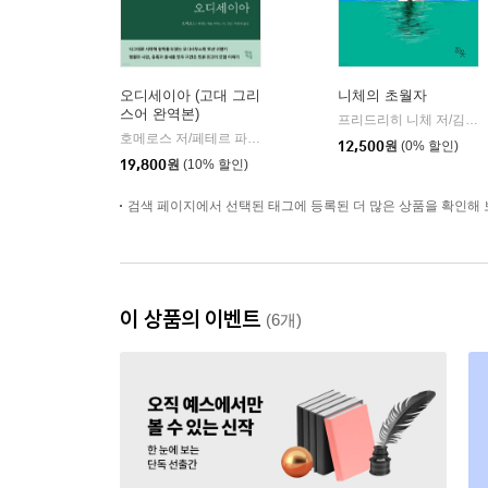
오디세이아 (고대 그리
니체의 초월자
스어 완역본)
프리드리히 니체 저/김철 편역
호메로스 저/페테르 파울 루벤스 그림/박문재 역
현대지성
|
12,500
원
(0% 할인)
19,800
원
(10% 할인)
검색 페이지에서 선택된 태그에 등록된 더 많은 상품을 확인해 
이 상품의 이벤트
(6개)