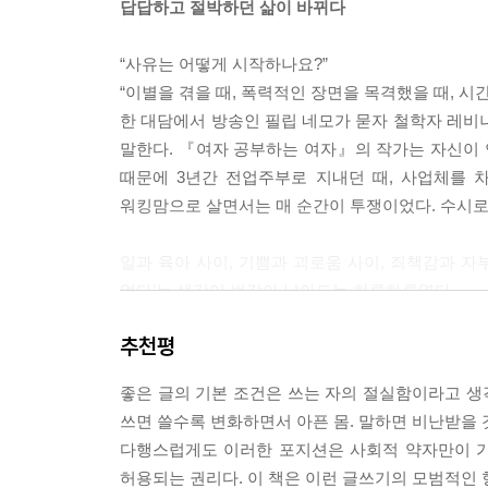
답답하고 절박하던 삶이 바뀌다
정짓는 사회에서 그 재단선과 경계선을 일일이 의식하
지하는 것만이 내가 할 수 있는 일일까. 나는 나의
“사유는 어떻게 시작하나요?”
했건만, 한편으로 그 지긋지긋함에 내 몸을 맞춰가고
“이별을 겪을 때, 폭력적인 장면을 목격했을 때, 
열 조건에 나를 재단하고 있으니 말이다. 나는 페미
한 대담에서 방송인 필립 네모가 묻자 철학자 레비
(...) 지적이고 싶지만 잃는 것은 없었으면 하는,
말한다. 『여자 공부하는 여자』의 작가는 자신이 
를 쓰는 것은 전형적인 식민지 주체성일지도 모른다
때문에 3년간 전업주부로 지내던 때, 사업체를 차
자기기만이 아니면 무엇이겠는가.
워킹맘으로 살면서는 매 순간이 투쟁이었다. 수시로
--- 「나에게 식자우환은 정희진의 책을 읽는 것
일과 육아 사이, 기쁨과 괴로움 사이, 죄책감과 자부
혹실드는 그의 책에서 전통주의자로 자청하는 여성들
없다’는 생각이 번갈아 날아드는 하루하루였다.
반복은 결국 몸을 축내고 앓아눕게 만든다. 앓아누운
자인 브리짓 슐트는 시간이 왜 이렇게 모자라나 
추천평
그러던 어느 날, 작가는 페미니즘 책을 접하고는 
가 시간은 언제냐고 묻는다. 그녀는 잠시 생각하다 대
설명해줄 언어가 페미니즘에 있음을 직감해서였다.
아프기 전까지 꾸역꾸역 일하는 여자들 중에 『아내
좋은 글의 기본 조건은 쓰는 자의 절실함이라고 생
치유의 길이었다. 자신의 마음을 말할 수 있는 언어
(...) 이 책을 읽을 때 나는 마침 전자레인지를 
쓰면 쓸수록 변화하면서 아픈 몸. 말하면 비난받을 것
들 방문 학습 선생님과 시간을 조정하고, 세금과 각
다행스럽게도 이러한 포지션은 사회적 약자만이 가
“세상을 바라보는 ‘틀’을 갖는다는 것”
박아두었는지 모르는 학습지를 찾는 일이다. 아이가
허용되는 권리다. 이 책은 이런 글쓰기의 모범적인 