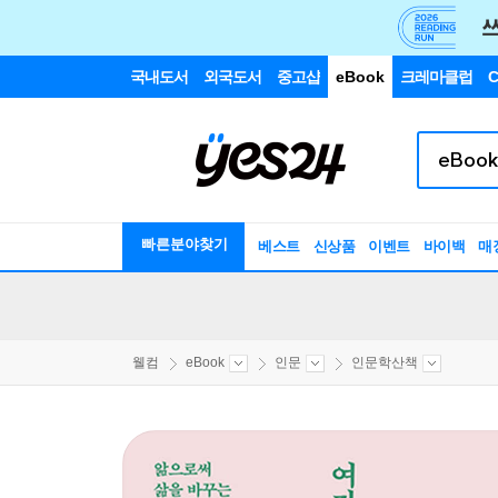
국내도서
외국도서
중고샵
eBook
크레마클럽
C
빠른분야찾기
베스트
신상품
이벤트
바이백
매
웰컴
eBook
인문
인문학산책