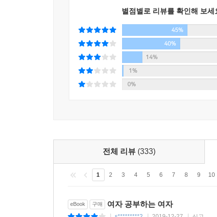
닫자 위로가 되었고, 오래전부터 이런 문제들이 숱
별점별로 리뷰를 확인해 보세
다.
지난날 나는 아이가 잠들기만을 손꼽아 기다리곤 했다
45%
화가 좀 꺼지는 것 같았다. (...) 어디에도 마음
40%
쳐버리고 싶지만 미쳐지지 않았기에 미쳐가고 있는
14%
라 페미니즘 책이 아니었을까.
1%
--- 「여성 혐오 3종 세트」중에서
0%
글을 쓰는 일은 밀실 속에서 혼자 하는 행위일지 모
며, 그것이 세상을 향한 무기가 된다. 나혜석은
우리 사회에서 여성은 ‘칼날을 쥔 상태’이고, 남성
것만이 세상을 향한 그들의 유일한 무기였던 것은 
전체 리뷰
(333)
하이데거는 “언어는 존재의 집”이라고 했다. 프란츠
이다”라고 했으며, 석지현의 능엄경 해설에서는 “
1
2
3
4
5
6
7
8
9
10
사용할 줄 모르기 때문에 오히려 그 언어로 인하여
것은 하나의 삶의 형식을 떠올리는 것이다”라고 말한
쓴다는 것은 그 철학을 실천하는 행위이다. 개인에
여자 공부하는 여자
eBook
구매
니즘이 인식론이라고 할 때 나는 그것이 언어를 통
s*********2
2019-12-27
신고