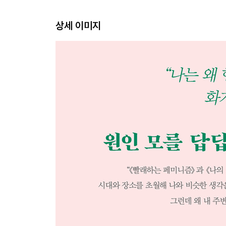
나는 왜 쓰는가
_『자기만의 방』, 『나혜석, 글쓰는 여자의 탄생』
상세 이미지
가부장제를 고발합니다
_『가부장제의 창조』
나는야 세컨드
_『제2의 성』
급진적인 아니 근본적인
_『성의 변증법』
당신은 몇 등 피해자입니까
_『흑인 페미니즘 사상』
좋은 성, 나쁜 성, 이상한 성
_『성을 사유하기』
복잡한 것을 복잡하게 보기
_『젠더』, 『페미니즘의 위대한 역사』
여성과 남성에 대해 다시 생각하기
_『여성의 남성성』『젠더 트러블』