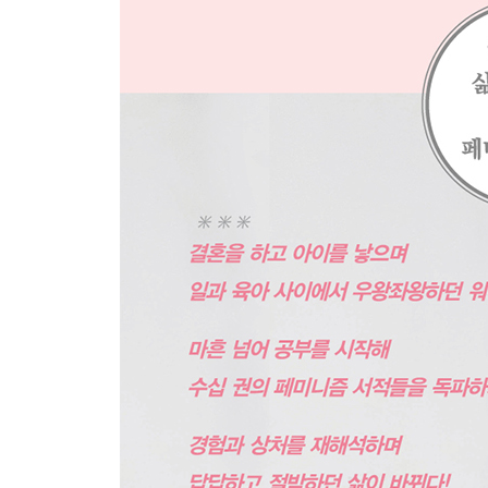
3장. 페미니즘의 틀로 나를 보다
맘충의 정치경제학
_『더 나은 논쟁을 할 권리』
가사와 육아는 노동인가, 사랑인가
_『젠더와 경제학』『잠깐, 애덤 스미스씨~』
육아는 본성이라는 굴레
_『보이지 않는 가슴』
‘아내’를 둘러싼 대연정
_『자본주의, 가부장제, 성별분업』
나는 주부다
_『혁명의 영점』
과학이라는 함정
_『누구의 과학이며 누구의 지식인가』
나는 너를 모른다
_『나는 과학이 말하는 성차별이 불편합니다』
모두를 위한 페미니즘 생각법
_『우리는 왜 이렇게 오래 열심히 일하는가?』