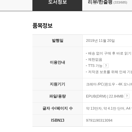
도서정보
리뷰/한줄평
(333/685)
품목정보
발행일
2019년 11월 20일
배송 없이 구매 후 바로 읽
제한없음
이용안내
TTS 가능
저작권 보호를 위해 인쇄 기
지원기기
크레마 /PC(윈도우 - 4K 모
파일/용량
EPUB(DRM) | 22.84MB
글자 수/페이지 수
약 13만자, 약 4.1만 단어, A4
ISBN13
9791190313094