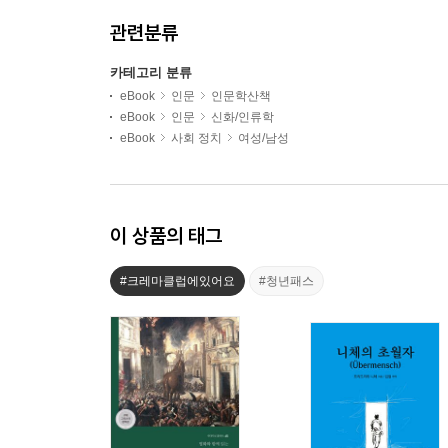
관련분류
카테고리 분류
eBook
인문
인문학산책
eBook
인문
신화/인류학
eBook
사회 정치
여성/남성
이 상품의 태그
#크레마클럽에있어요
#청년패스