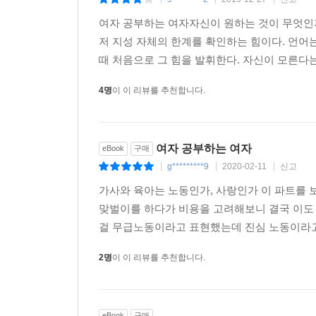
|
|
|
식을 가능하게 하고, 언어를 통해 기존의 프레임을 
여자 공부하는 여자자신이 원하는 것이 무엇인
버지니아 울프 또한 언어의 치유와 전복, 해방성을 
저 지성 자체의 한계를 확인하는 힘이다. 언어는
나 아무리 광범위한 주제라도 망설이지 말고 어떤 
때 처음으로 그 힘을 발휘한다. 자신이 모른다는
래와 과거를 사색하고 책들을 보고 공상에 잠기며 
로 소유하게 되기를 바랍니다.”
4명
이 이 리뷰를 추천합니다.
그녀는 쓰는 행위가 가능하기 위해서는 경제력과 사
있고, 그것을 실현하기 위해서는 사유할 수 있는 
여자 공부하는 여자
eBook
구매
--- 「나는 왜 쓰는가」중에서
g*********9
2020-02-11
신고
|
|
|
가사와 육아는 노동인가, 사랑인가 이 파트를 
맞벌이를 하다가 비용을 고려해보니 결국 이도 
걸 무급노동이라고 표현했는데 진심 노동이라고 
2명
이 이 리뷰를 추천합니다.
.
eBook
구매