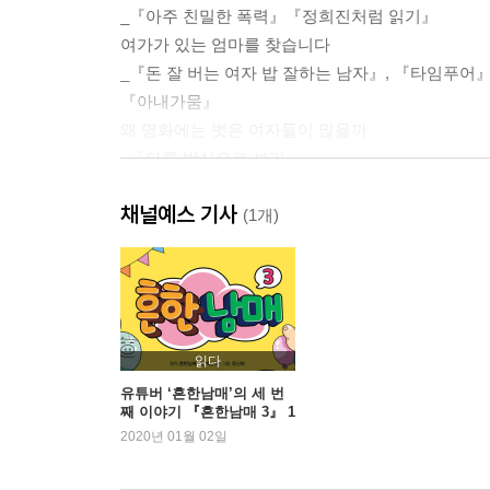
_『아주 친밀한 폭력』『정희진처럼 읽기』
여가가 있는 엄마를 찾습니다
_『돈 잘 버는 여자 밥 잘하는 남자』, 『타임푸어』
『아내가뭄』
왜 명화에는 벗은 여자들이 많을까
_『다른 방식으로 보기』
내 안의 콤플렉스를 고발합니다
채널예스 기사
_『7가지 여성 콤플렉스』
(1개)
‘착한 남자’는 어떻게 만들어지는가
_『맨박스』
나쁜 권력의 연대
_『우리의 의지에 반하여』
여성 혐오 3종 세트
읽다
_『여성 혐오를 혐오한다』
유튜버 ‘흔한남매’의 세 번
째 이야기 『흔한남매 3』 1
위 등극
2020년 01월 02일
2장. 페미니즘 고전을 다시 읽다