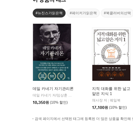
#뉴진스가읽은책
#페이커가읽은책
#북클러버의선택
데일 카네기 자기관리론
지적 대화를 위한 넓고
얕은 지식 1
데일 카네기 저/임상훈 역
현대지성
|
채사장 저
웨일북
|
10,350
원
(10% 할인)
17,100
원
(10% 할인)
검색 페이지에서 선택된 태그에 등록된 더 많은 상품을 확인해 