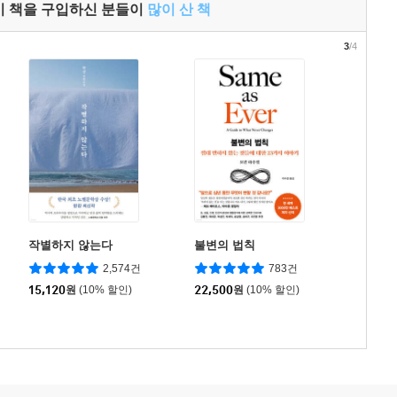
이 책을 구입하신 분들이
많이 산 책
3
/4
작별하지 않는다
불변의 법칙
2,574건
783건
15,120
원
(10% 할인)
22,500
원
(10% 할인)