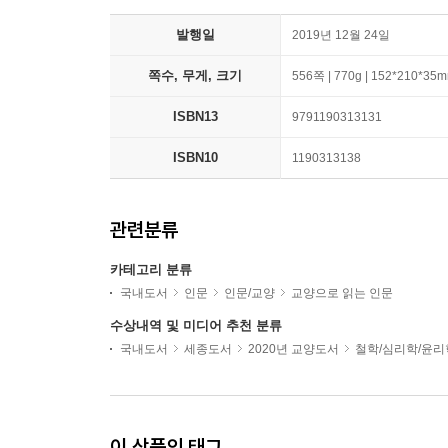
발행일
2019년 12월 24일
쪽수, 무게, 크기
556쪽 | 770g | 152*210*35
ISBN13
9791190313131
ISBN10
1190313138
관련분류
카테고리 분류
국내도서
인문
인문/교양
교양으로 읽는 인문
수상내역 및 미디어 추천 분류
국내도서
세종도서
2020년 교양도서
철학/심리학/윤리
이 상품의 태그