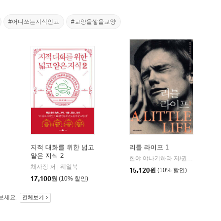
#어디쓰는지식인고
#교양을쌓을교양
지적 대화를 위한 넓고
리틀 라이프 1
얕은 지식 2
한야 야나기하라 저/권진아 역
시
|
채사장 저
웨일북
|
15,120
원
(10% 할인)
17,100
원
(10% 할인)
보세요.
전체보기