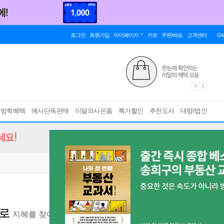
로그인
회원가입
마이페이지
카트
주문/배송
고객센터
Gl
름방학혜택
예사단독판매
이달의사은품
특가할인
추천도서
대량/법인
세요!
제로
지혜를 찾아 138억 년을 달리는 시간 여행서