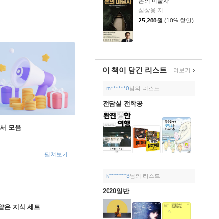
돈의 미술사
심상용 저
25,200
원
(10% 할인)
이 책이 담긴
리스트
더보기
m******0
님의 리스트
전담실 전학공
도서 모음
펼쳐보기
k*******3
님의 리스트
2020일반
얕은 지식 세트