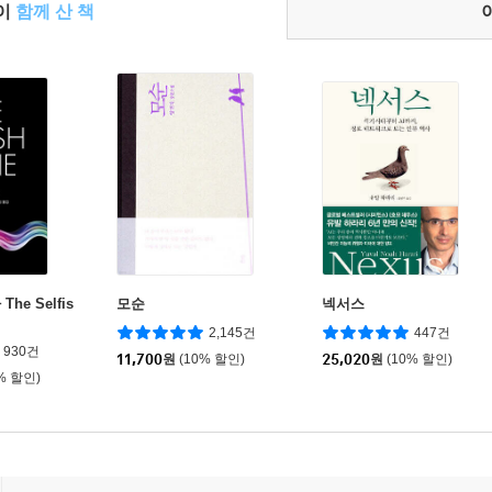
들이
함께 산 책
he Selfis
모순
넥서스
2,145건
447건
930건
11,700
원
(10% 할인)
25,020
원
(10% 할인)
% 할인)