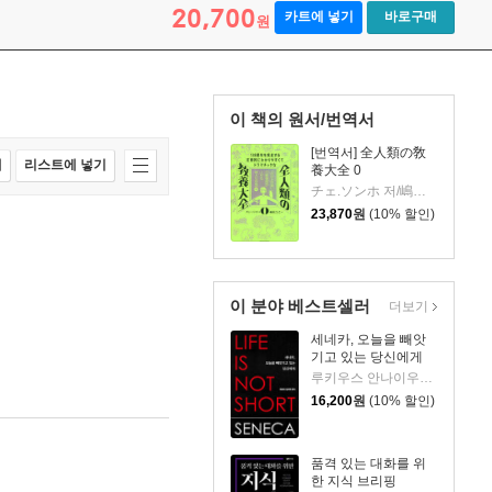
20,700
카트에 넣기
바로구매
원
이 책의 원서/번역서
[번역서] 全人類の敎
매
리스트에 넣기
養大全 0
チェ.ソンホ 저/嶋田ことこ 역
23,870
원
(10% 할인)
이 분야 베스트셀러
더보기
세네카, 오늘을 빼앗
기고 있는 당신에게
루키우스 안나이우스 세네카 저/하와이 대저택 편역
16,200
원
(10% 할인)
품격 있는 대화를 위
한 지식 브리핑