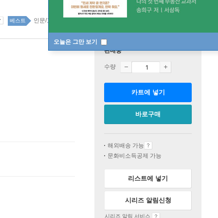
인문/교양 75위
국내도서 top20 18주
베스트
오늘은 그만 보기
판매중
수량
카트에 넣기
바로구매
해외배송 가능
문화비소득공제 가능
리스트에 넣기
시리즈 알림신청
시리즈 알림 서비스