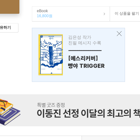
eBook
이 상품을 팔기
16,800원
유하기
김은성 작가
친필 메시지 수록
---------------
[예스리커버]
빵야 TRIGGER