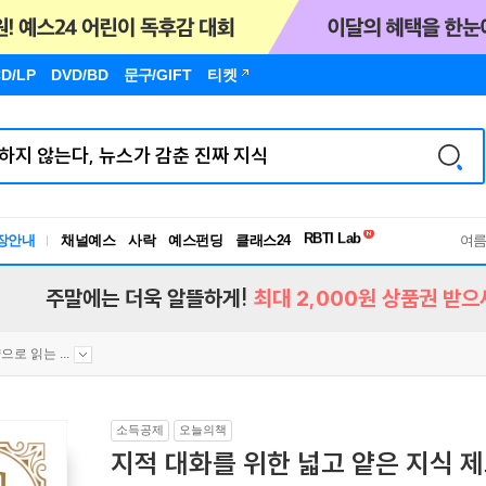
D/LP
DVD/BD
문구
/GIFT
티켓
독서유형검사
RBTI Lab
장안내
채널예스
사락
예스펀딩
클래스24
독서유형검사
여
주말에는 더욱 알뜰하게!
최대 2,000원 상품권 받으
으로 읽는 ...
소득공제
오늘의책
지적 대화를 위한 넓고 얕은 지식 