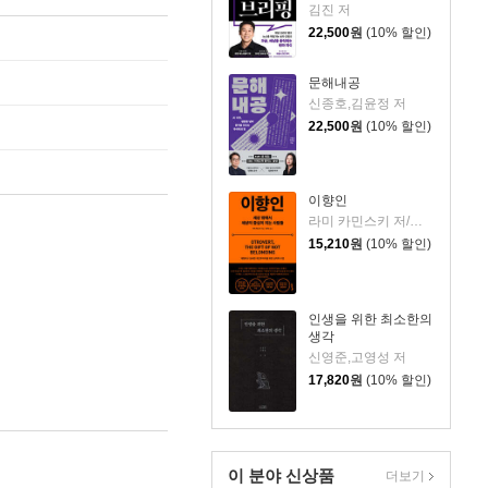
김진 저
22,500
원
(10% 할인)
문해내공
신종호,김윤정 저
22,500
원
(10% 할인)
이향인
라미 카민스키 저/최지숙 역
15,210
원
(10% 할인)
인생을 위한 최소한의
생각
신영준,고영성 저
17,820
원
(10% 할인)
이 분야 신상품
더보기