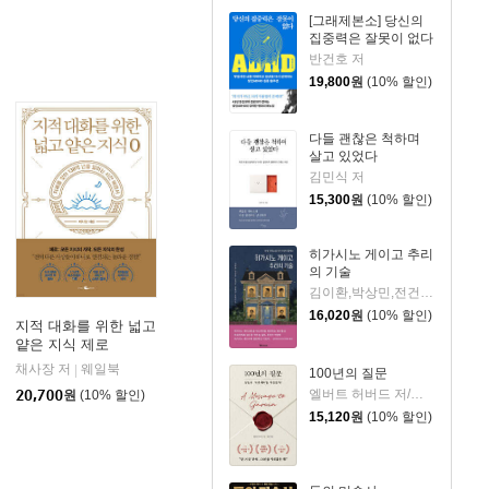
[그래제본소] 당신의
집중력은 잘못이 없다
반건호 저
19,800
원
(10% 할인)
다들 괜찮은 척하며
살고 있었다
김민식 저
15,300
원
(10% 할인)
히가시노 게이고 추리
의 기술
김이환,박상민,전건우,정명섭,조동신 저
16,020
원
(10% 할인)
지적 대화를 위한 넓고
얕은 지식 제로
공사
채사장 저
웨일북
|
100년의 질문
엘버트 허버드 저/충희 편
20,700
원
(10% 할인)
15,120
원
(10% 할인)