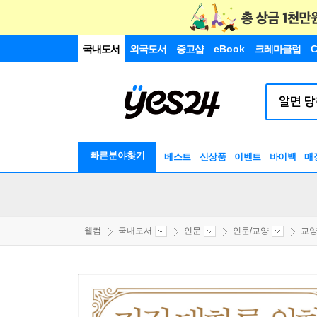
국내도서
외국도서
중고샵
eBook
크레마클럽
C
빠른분야찾기
베스트
신상품
이벤트
바이백
매
웰컴
국내도서
인문
인문/교양
교양