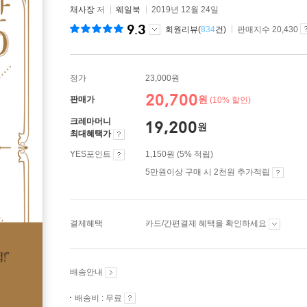
채사장
저
웨일북
2019년 12월 24일
9.3
회원리뷰(
834
건)
판매지수 20,430
정가
23,000원
20,700
원
판매가
(10% 할인)
크레마머니
19,200
원
최대혜택가
YES포인트
1,150원 (5% 적립)
5만원이상 구매 시 2천원 추가적립
결제혜택
카드/간편결제 혜택을 확인하세요
배송안내
배송비 : 무료