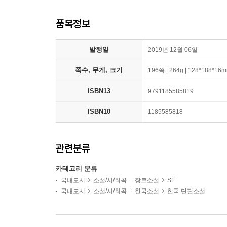
품목정보
발행일
2019년 12월 06일
쪽수, 무게, 크기
196쪽 | 264g | 128*188*16
ISBN13
9791185585819
ISBN10
1185585818
관련분류
카테고리 분류
국내도서
소설/시/희곡
장르소설
SF
국내도서
소설/시/희곡
한국소설
한국 단편소설