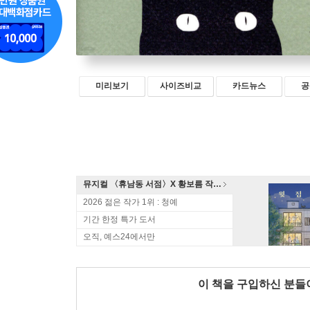
미리보기
사이즈비교
카드뉴스
공
뮤지컬 〈휴남동 서점〉X 황보름 작가 북토크
2026 젊은 작가 1위 : 청예
기간 한정 특가 도서
오직, 예스24에서만
이 책을 구입하신 분