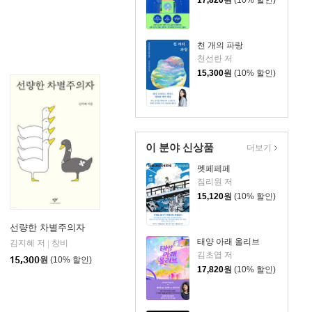
17,820
원
(10% 할인)
천 개의 파랑
천선란 저
15,300
원
(10% 할인)
이 분야 신상품
더보기
펫페페페
짐리원 저
15,120
원
(10% 할인)
선량한 차별주의자
태양 아래 올리브
김지혜 저
비즈니스북스
창비
|
|
김초엽 저
15,300
원
(10% 할인)
17,820
원
(10% 할인)