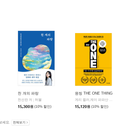
천 개의 파랑
원씽 THE ONE THING
천선란 저
허블
게리 켈러,제이 파파산 공저/구세희 역
|
15,300
원
(10% 할인)
15,120
원
(10% 할인)
보세요.
전체보기