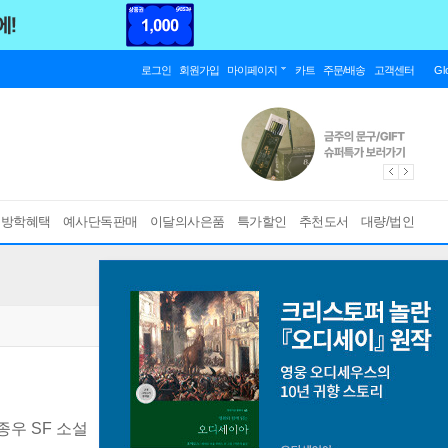
로그인
회원가입
마이페이지
카트
주문/배송
고객센터
Gl
름방학혜택
예사단독판매
이달의사은품
특가할인
추천도서
대량/법인
종우 SF 소설