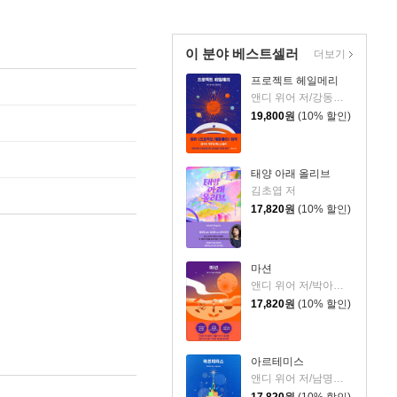
이 분야 베스트셀러
더보기
프로젝트 헤일메리
앤디 위어 저/강동혁 역
19,800
원
(10% 할인)
태양 아래 올리브
김초엽 저
17,820
원
(10% 할인)
마션
앤디 위어 저/박아람 역
17,820
원
(10% 할인)
아르테미스
앤디 위어 저/남명성 역