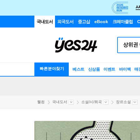
국내도서
외국도서
중고샵
eBook
크레마클럽
C
빠른분야찾기
베스트
신상품
이벤트
바이백
매
웰컴
국내도서
소설/시/희곡
장르소설