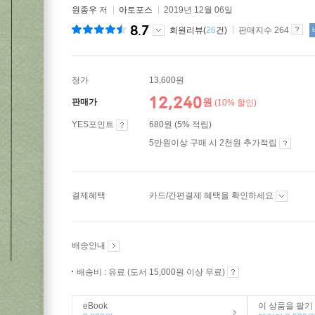
원종우
저
아토포스
2019년 12월 06일
8.7
회원리뷰(
26
건)
판매지수 264
정가
13,600원
12,240
원
판매가
(10% 할인)
YES포인트
680원 (5% 적립)
5만원이상 구매 시 2천원 추가적립
결제혜택
카드/간편결제 혜택을 확인하세요
배송안내
배송비 : 유료 (도서 15,000원 이상 무료)
eBook
이 상품을 팔기