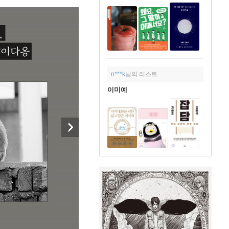
n***k
님의 리스트
이미예