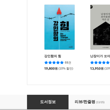
강인함의 힘
난장이가 쏘아
69건
19,800
원
(10% 할인)
13,950
원
(10
나는 슈뢰딩거의 고양이로소이다
도서정보
리뷰/한줄평
(11/15)