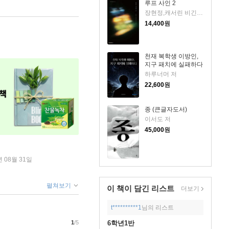
루프 사인 2
장현정,캐서린 비긴즈 저
14,400
원
천재 복학생 이방인,
지구 패치에 실패하다
하루너머 저
22,600
원
종 (큰글자도서)
이서도 저
45,000
원
년 08월 31일
펼쳐보기
이 책이 담긴
리스트
더보기
t**********1
님의 리스트
6학년1반
1
/5