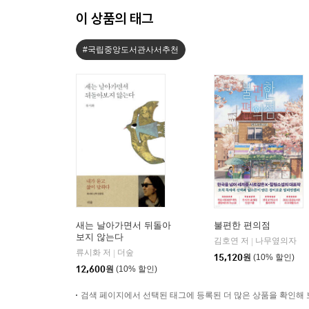
이 상품의 태그
#국립중앙도서관사서추천
새는 날아가면서 뒤돌아
불편한 편의점
보지 않는다
김호연 저
나무옆의자
|
류시화 저
더숲
|
15,120
원
(10% 할인)
12,600
원
(10% 할인)
검색 페이지에서 선택된 태그에 등록된 더 많은 상품을 확인해 