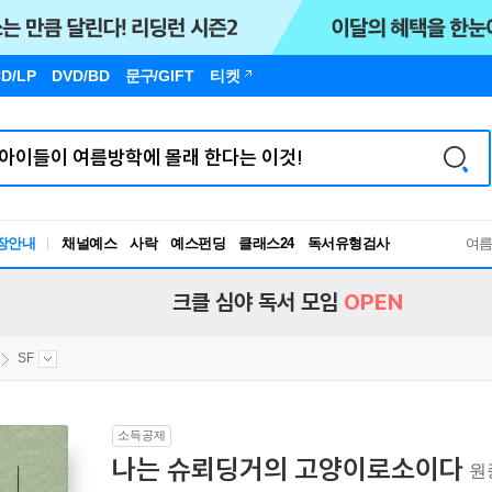
D/LP
DVD/BD
문구
/GIFT
티켓
장안내
채널예스
사락
예스펀딩
클래스24
독서유형검사
여
RBTI Lab
독서유형검사
크클 심야 독서 모임
OPEN
SF
소득공제
나는 슈뢰딩거의 고양이로소이다
원