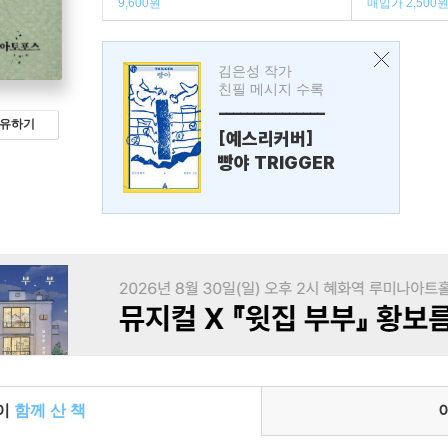
9,600원
매입가 2,500
김은성 작가
친필 메시지 수록
---------------
유하기
[예스리커버]
빵야 TRIGGER
들이
함께 산 책