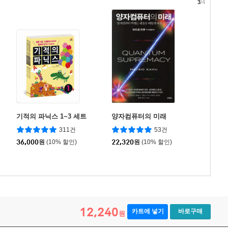
3
/4
기적의 파닉스 1~3 세트
양자컴퓨터의 미래
311건
53건
36,000
원
(10% 할인)
22,320
원
(10% 할인)
12,240
카트에 넣기
바로구매
원