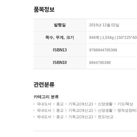
품목정보
발행일
2019년 12월 02일
쪽수, 무게, 크기
848쪽 | 1,034g | 150*225*
ISBN13
9788944795398
ISBN10
8944795398
관련분류
카테고리 분류
국내도서
종교
기독교(개신교)
신앙생활
기도/묵상
국내도서
종교
기독교(개신교)
신앙생활
영적성장/
국내도서
종교
기독교(개신교)
전도/선교