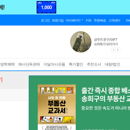
로그인
회원가입
마이페이지
카트
주문/배송
고객센터
Gl
름방학혜택
예사단독판매
이달의사은품
특가할인
추천도서
대량/법인
기