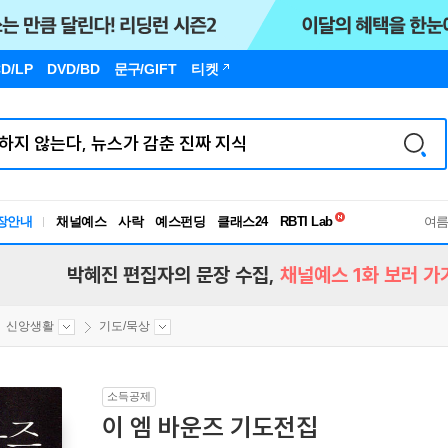
D/LP
DVD/BD
문구
/GIFT
티켓
독서유형검사
RBTI Lab
장안내
채널예스
사락
예스펀딩
클래스24
독서유형검사
여
박혜진 편집자의 문장 수집,
채널예스 1화 보러 가
신앙생활
기도/묵상
소득공제
이 엠 바운즈 기도전집