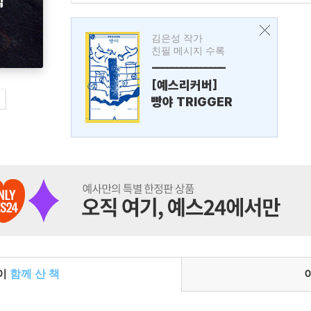
김은성 작가
친필 메시지 수록
---------------
[예스리커버]
빵야 TRIGGER
들이
함께 산 책