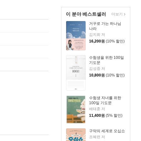
이 분야 베스트셀러
더보기
거꾸로 가는 하나님
나라
김지희 저
16,200
원
(10% 할인)
수험생을 위한 100일
기도문
김성중 저
10,800
원
(10% 할인)
수험생 자녀를 위한
100일 기도문
배태훈 저
11,400
원
(5% 할인)
구약의 세계로 오십쇼
조혜련 저