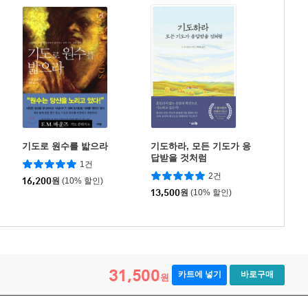
기도로 원수를 밟으라
기도하라, 모든 기도가 응
답받을 것처럼
1건
2건
16,200
원
(10% 할인)
13,500
원
(10% 할인)
31,500
카트에 넣기
바로구매
원