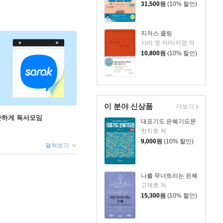
31,500
원
(10% 할인)
지저스 콜링
사라 영 저/이지영 역
10,800
원
(10% 할인)
이 분야 신상품
더보기
꾸준하게 독서모임
대표기도 은혜기도문
한치호 저
9,000
원
(10% 할인)
펼쳐보기
나를 무너트리는 은혜
고재호 저
15,300
원
(10% 할인)