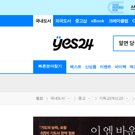
국내도서
외국도서
중고샵
eBook
크레마클럽
C
빠른분야찾기
베스트
신상품
이벤트
바이백
매
웰컴
국내도서
종교
기독교(개신교)