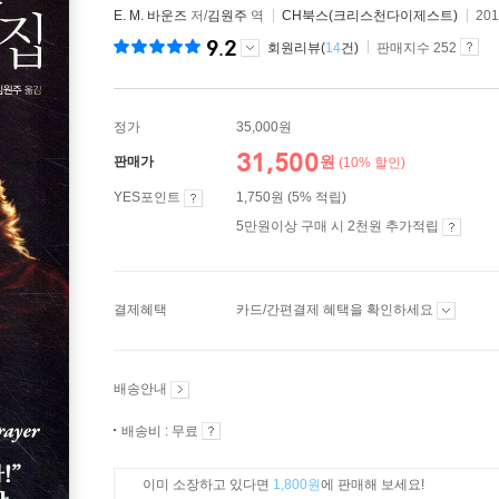
E. M. 바운즈
저/
김원주
역
CH북스(크리스천다이제스트)
20
9.2
회원리뷰(
14
건)
판매지수 252
정가
35,000원
31,500
원
판매가
(10% 할인)
YES포인트
1,750원 (5% 적립)
5만원이상 구매 시 2천원 추가적립
결제혜택
카드/간편결제 혜택을 확인하세요
배송안내
배송비 : 무료
이미 소장하고 있다면
1,800원
에 판매해 보세요!