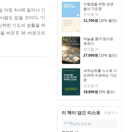
수험생을 위한 성경
필사 기도문
일 아침 4시에 일어나 기
유수영 저
사람도 없을 것이다. ‘기
11,700
원
(10% 할인)
강력한 기도의 생활을 하
 바꾼 E. M. 바운즈의
하늘을 품어 땅으로
흐르다
정기철 저
27,000
원
(10% 할인)
내적상처를 스스로 기
도하며 치유하는 기도
문
강요셉 저
19,000
원
(5% 할인)
이 책이 담긴
리스트
더보기
i****6
님의 리스트