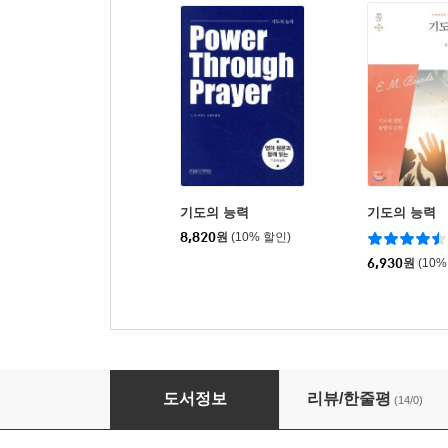
기도의 능력
기도의 능력
8,820
원
(10% 할인)
6,930
원
(10%
이 엠 바운즈 기도전집
도서정보
리뷰/한줄평
(14/0)