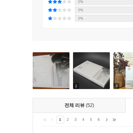
반복하는 건 아무 소용이 없다고 말한다. “함께
0%
까? 이것은 바꿔 말하면, 아무나 내가 하고자 하는 
확신한다면, 엄마의 20년을 학습관리, 우울, 돈 낭
0%
아무나.
조연으로 밀어두는 남성 중심 사회와, 가족 전체가 
0%
젠장.
변화’는 가정의, 사회의, 세상의 성장과 변화를 이끌
--- p.115, 「줏대 있는 여성으로 살 수 있을까」중
입시육아, 종이육아 같은 시대착오적 퇴행을 멈추라.
매일 아침 아이가 학교에 가면 가장 먼저 아이 방문
맞는 육아, 균형 잡힌 육아를 위해 전진하라. 잃어버
깜빡 놓고 간 준비물이 굴러다니든, 빵점짜리 시험지
사회가 조연으로 끌어다 앉히는 동안 산산조각 나버린
습니다. 그리고 만세 삼창하듯, 자신에게 세 번 말
-본문 중에서
“내 인생은 나의 것, 애 인생은 애의 것.”
얼마나 다행입니까? 내 인생만 나의 것이어서. 스트
『엄마의 20년』 1부에서는 대한민국 엄마들이 ‘
‘우리 가족은 오늘도 즐겁게 살겠다.’
중요성과, 할머니 세대부터 지금에 이르기까지 여
2
3
‘성적으로 팔자 고치던 시절은 끝났어.’
관통하는 ‘여행 육아’의 강점은 보다 큰 생각을 할 
‘아이의 관심사를 응원하겠다.’
‘그 관심사가 내 맘에 안 들어도! 내가 그 세계를 잘 
전체 리뷰
(52)
그리고 그 육아를 위해 선행해야 할 일(아이를 선행
‘게이머, 유튜버, 앱 개발자, 그리고 내가 알지도 
15가지를 친절하고 구체적으로 알려준다. 언니가 
‘아이는 제 갈 길을 가게 두고, 나는 내 갈 길을 간다.
1
2
3
4
5
6
작가가 이 시대를 사는 엄마들과 함께 부딪치고 깨
‘적어도, 아이와 떨어져 있는 동안만이라도!’