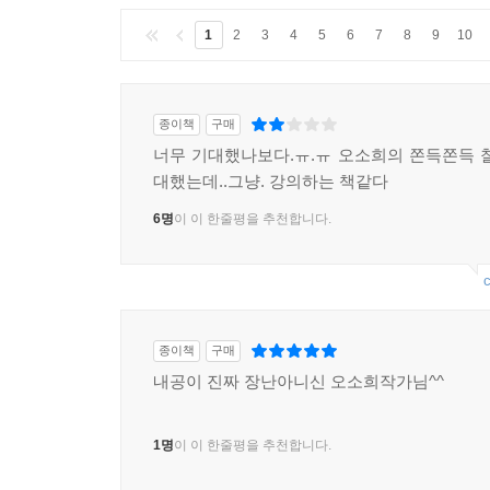
1
2
3
4
5
6
7
8
9
10
종이책
구매
너무 기대했나보다.ㅠ.ㅠ 오소희의 쫀득쫀득 
대했는데..그냥. 강의하는 책같다
6명
이 이 한줄평을 추천합니다.
c
종이책
구매
내공이 진짜 장난아니신 오소희작가님^^
1명
이 이 한줄평을 추천합니다.