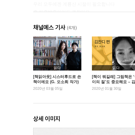
우리 모두에겐 계룡산 시절이 필요합니다
좀 뒤죽박죽이어도 괜찮아요
마침내, 꽃이 피는 것을 보았습니다
채널예스 기사
엄마는 저절로 훌륭한 여행자가 됩니다
(4개)
식탁 전체를 바라보는 힘
점점 더 가난한 나라로, 점점 더 많은 사람 속으로
배운 대로 행동하는 삶
그래서 아이가 가져간 ‘THE 가치’는 무엇이냐고요?
읽다
읽다
1-2. 첫 번째 여행, 세계여행
[책읽아웃] 시스터후드로 쓴
[책이 뭐길래] 그림책은 
책이에요 (G. 오소희 작가)
이의 질’도 중요해요 – 
모자라지도 넘치지도 않게
디 편
2020년 03월 05일
2020년 01월 30일
세계의 청소년들에게서 답을 찾다
성적표만 보면 불안한 엄마들이 해야 할 것들
1-3. 두 번째 여행, 시간여행
상세 이미지
우리는 왜 나쁜 엄마가 되었나
시대가 변하면 육아도 변해야 합니다