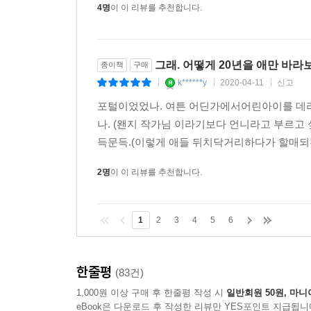
4명
이 이 리뷰를 추천합니다.
그래. 어떻게 20년을 애만 바라
종이책
구매
k******y
2020-04-11
신고
|
|
|
포털이었었나. 여튼 어딘가에서어린아이를 데리
나. (왠지 작가님 이라기보다 언니라고 부르고
득문득.(이렇게 애들 뒤치닥거리하다가 할매되겠
2명
이 이 리뷰를 추천합니다.
1
2
3
4
5
6
한줄평
(83건)
1,000원 이상 구매 후 한줄평 작성 시
일반회원 50원, 마니
eBook은 다운로드 후 작성한 리뷰만 YES포인트 지급됩니