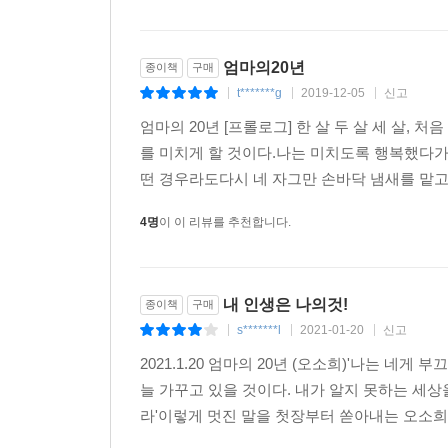
는’ 엄마 역할이 싫다고 외치는 엄마들이 풀뿌리처럼
온?오프라인에서 소통하며 함께 성장하고 변화한 엄
내기 위해 고르지 않아요. 다수를 위하고 미래지향
서, 훈육에 체벌이 꼭 필요한가에 대해서….
엄마의20년
종이책
구매
엄마, 아내, 며느리, 딸로서가 아닌 ‘나 자신으로
따로따로 고립되어 있을 땐 무력하던 엄마들이 공동
t*******g
2019-12-05
신고
단계까지. 엄마의 성장과 아이의 주도성을 함께 
|
|
|
아마 무섭게 성장해 있을 겁니다. 그들이 거둬들인 
새로운 길을 안내한다.
엄마의 20년 [프롤로그] 한 살 두 살 세 살,
꾼 과실수들 덕분에 그 공동체가 속한 지역도 기름
를 미치게 할 것이다.나는 미치도록 행복했다가
--- p.206, 「나를 찾는 법 8_독박육아는 금물,
엄마란, 고작 아이의 일거수일투족을 감시하는 사람
떤 경우라도다시 네 자그만 손바닥 냄새를 맡고 일
사람입니다. 그로써 평생 아이에게 사랑과 존경을 
당연한 이야기지만 수험생 학부모로서 마음이 급하다
4명
이 이 리뷰를 추천합니다.
크고 강한 존재입니다. 당신에게 기회를 주세요.
니다. 그것은 당장 아이에게 ‘+1’의 이득을 가져다
-본문 중에서
다 아이가 지켜보고 있다는 걸 기억해야겠지요. 눈을
내가 존경하는 그 사람이 맞는지 끝까지 지켜보겠어.
내 인생은 나의것!
종이책
구매
있다면 그건 바로 아이일 테니까요.
s*******l
2021-01-20
신고
|
|
|
--- p.262, 「나를 찾는 법 14_‘나’를 잃지 않고 수험생 
2021.1.20 엄마의 20년 (오소희)'나는 네
늘 가꾸고 있을 것이다. 내가 알지 못하는 세상
라'이렇게 멋진 말을 첫장부터 쏟아내는 오소희님