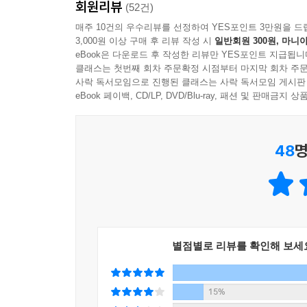
회원리뷰
‘끝났다’고 쉽게 말할 때, 그녀는 ‘엄마라는 자리
(52건)
엄마라는 자리는 끝이 아닌, 시작입니다.
교육에 발 벗고 쫓아다니기 전에 자신의 계발에 매
매주 10건의 우수리뷰를 선정하여 YES포인트 3만원을 드
--- p.54, 「엄마는 저절로 훌륭한 여행자가 됩니
3,000원 이상 구매 후 리뷰 작성 시
일반회원 300원, 마니아
아이를 잘 돌볼 수 있을까요?”라고 물으며.
eBook은 다운로드 후 작성한 리뷰만 YES포인트 지급됩니
남성 중심 사회가 여성들을 가정으로 돌려보내면, 입
클래스는 첫번째 회차 주문확정 시점부터 마지막 회차 주문
아들이 스무 살 성인이 됨과 동시에 ‘엄마 졸업’을
사락 독서모임으로 진행된 클래스는 사락 독서모임 게시판
활’로 대체해주는 역할이지요. 아이의 사회생활이 
정리해 『엄마의 20년 - 엄마의 세계가 클수록 아
eBook 페이백, CD/LP, DVD/Blu-ray, 패션 및 판매금
새로 전업맘이 된 경단녀는 ‘그동안 자식을 제대로
그녀의 말처럼, 때론 뜨거워야 하고 때론 냉정해야 
성은 언제나 ‘더 충분한’ 사교육을 지원해주지 못한
+1입니다. 하지만 끝까지 커리어를 버리지 않은 
48
명
“엄마, 그대가 가장 소중하다”
못한다는 자책감을, 아이가 성적표를 받아올 때마다
아이를 키운다는 건 20년을 내다봐야 하는 일,
--- p.105, 「필연적으로 죄책감을 안고 사는 요즘
돈을, 시간을, 열정을, 엄마를 성장시키는 데 써라!
여기서 우리는 이런 구체적인 질문들을 던져봐야 합
왜 우리는 우리도 모르는 미래를 아이들에게 함부
왜 나는 학창시절 꼭 친구와 같이 화장실에 갔을까?
소중한 하루하루를 불행하게 보낼까요?
내키지 않을까? 왜 학부모 모임이 피곤하면서도 거기
별점별로 리뷰를 확인해 보세
-본문 중에서
보하고 포기할까? 왜 내 뜻을 관철시키기 위해 더 
단을 확실하게 지지해주지 못한다는 뜻일까?
모두가 공감하는 질문에 그 누구도 답을 내놓지 못
15%
왜 나를 포기시키는 역할은 남편뿐 아니라 친정부모, 