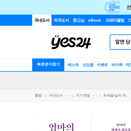
국내도서
외국도서
중고샵
eBook
크레마클럽
C
빠른분야찾기
베스트
신상품
이벤트
바이백
매
웰컴
국내도서
자기계발
처세술/삶의 자...