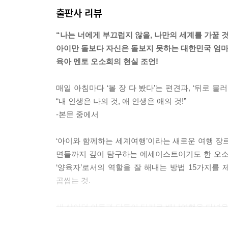
요.
출판사 리뷰
--- p.31, 「우리가 이 입시 중심 사회에 균열을 
“나는 너에게 부끄럽지 않을, 나만의 세계를 가꿀 
멀고 먼 길을 돌아 다시 궤도 속으로 돌아왔다는 것
아이만 돌보다 자신은 돌보지 못하는 대한민국 엄
표는 당연히 ‘대학’이 아니었기에, 저는 아이를 입시
육아 멘토 오소희의 현실 조언!
어요. 아이를 등에 업고 대신 뛰어주는 일 같은 건 
주변을 둘러보니, 제 시야 안에는 모두 비슷한 삶을
매일 아침마다 ‘볼 장 다 봤다’는 편견과, ‘뒤로 
궤도를 한 번 이탈해본 사람은, 숫자에 호락호락 밀
“내 인생은 나의 것, 애 인생은 애의 것!”
‘여기서 모두 이렇게 산다고 해서 꼭 이렇게 살아야 하
-본문 중에서
그러자 정말이지 궁금해졌어요.
‘다른 삶의 방식은 어떤 게 있을까? 다른 나라 사람
‘아이와 함께하는 세계여행’이라는 새로운 여행 장
길을 떠나기로 했죠. 길에서 답을 발견하면 열심히 
면들까지 깊이 탐구하는 에세이스트이기도 한 오소희.
--- p.51, 「마침내, 꽃이 피는 것을 보았습니다」
‘양육자’로서의 역할을 잘 해내는 방법 15가지를 제
곱씹는 것.
사람들은 엄마들에게 ‘끝났다’고 쉽게 말합니다. 이제
제대로 여행하는 법을, 제대로 세상과 관계 맺는 법
세 살이던 아들과 단둘이 터키로 배낭여행을 다녀온 
는 강도 높은 ‘인생 수업’ 과정에서 엄마들은 어마
보고 체감하는 여행의 힘을 믿는 오소희 작가. 그
슨 일을 하든 거대한 자산이 되어줍니다.