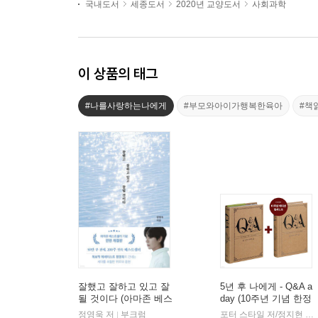
국내도서
세종도서
2020년 교양도서
사회과학
이 상품의 태그
#나를사랑하는나에게
#부모와아이가행복한육아
#책
잘했고 잘하고 있고 잘
5년 후 나에게 - Q&A a
될 것이다 (아마존 베스
day (10주년 기념 한정
트셀러 기념 전면 개정
판 필사 노트 세트)
정영욱 저
부크럼
포터 스타일 저/정지현 역
|
|