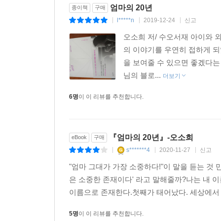
--- p.152, 「나를 찾는 법 1_써 붙이자. ‘내 인생
엄마의 20년
종이책
구매
? 오소희의 균형 육아: 이 세상 어디에도 ‘완벽한
l*****n
2019-12-24
신고
|
|
|
아이에게 모자란 것은 채워주고 넘치는 것은 덜어주
모든 활동은 자동차와 같습니다. 경차든 리무진이든
오소희 저/ 수오서재 아이와 
지면 반드시 ‘THE 가치’라는 종착지에 도달하게 되
의 이야기를 우연히 접하게 되
? 오소희의 여행 육아: 여행은 보다 큰 생각을 하
“가치는커녕, 당장 무슨 활동을 할지도 떠오르지 않
을 보여줄 수 있으면 좋겠다는
조망하는 일이다. 내 접시만 바라보는 것 → 식탁 전
오늘 뭘 해야 할지 모르겠다면, 나를 일단 칭찬해주
님의 블로...
더보기
인 시작이지요.
? 오소희의 가치 육아: 낡은 입시교육은 이제 그만
당장 뭘 할지 모를 때 할 일은 자신에게 집중할 수 
6명
이 이 리뷰를 추천합니다.
쳐다보고, 잃어버린 ‘나’를 찾아 나서라. ‘나’를 
--- p.164, 「나를 찾는 법 4_‘활동’을 찾자, ‘나’
보여준다.
꾸준히, 중간에 회의감이 들 때도 꾸준히, 벌여놓은
『엄마의 20년』-오소희
eBook
구매
“엄마가 아이를 잡는 게 아니라, 엄마와 아이가 함
인생이 좋아질 것을 믿으며, 꾸준한 인간은 반드시 
s*******4
2020-11-27
신고
|
|
|
나만의 속도, 나만의 가치로
책을 쓰다가 말았어도, 자격증을 준비만 하다 그만
육아의 균형을 찾아가는 15가지 방법!
"엄마 그대가 가장 소중하다!"이 말을 듣는 것 
있는 사람은 실패담조차 없는 사람보다 나은 사람이
은 소중한 존재이다' 라고 말해줄까?나는 내 이름
--- p.193, 「나를 찾는 법 7_‘꾸준히’ 하기 위
“아이의 행복지수와 제 행복지수가 동시에 높아졌어요.”
이름으로 존재한다.첫째가 태어났다. 세상에서 소
언니를 알고부터 매일 조금씩 발전하는 제 자신을
공동체의 장점은 끝이 없어요. 지금도 매일 전국각지에
5명
이 이 리뷰를 추천합니다.
위한 소통 창구 ‘언니공동체’를 이끌며 전국각지 엄