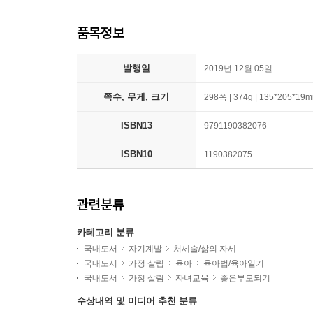
품목정보
발행일
2019년 12월 05일
쪽수, 무게, 크기
298쪽 | 374g | 135*205*19
ISBN13
9791190382076
ISBN10
1190382075
관련분류
카테고리 분류
국내도서
자기계발
처세술/삶의 자세
국내도서
가정 살림
육아
육아법/육아일기
국내도서
가정 살림
자녀교육
좋은부모되기
수상내역 및 미디어 추천 분류