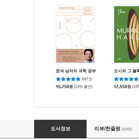
문과 남자의 과학 공부
도시와 그 불
847건
15,750
원
(10% 할인)
17,550
원
(10
엄마의 20년
도서정보
리뷰/한줄평
(52/83)