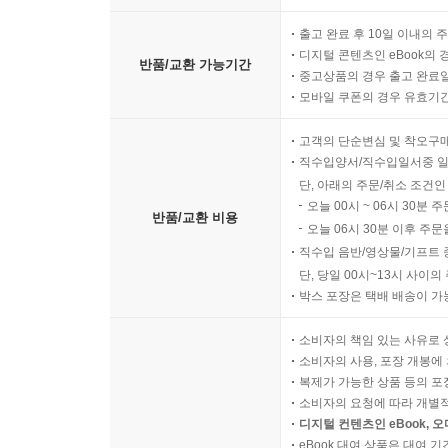
출고 완료 후 10일 이내의 
디지털 콘텐츠인 eBook의 
반품/교환 가능기간
중고상품의 경우 출고 완료일
모바일 쿠폰의 경우 유효기간(
고객의 단순변심 및 착오구
직수입양서/직수입일서중 일
단, 아래의 주문/취소 조건인
오늘 00시 ~ 06시 30분 
반품/교환 비용
오늘 06시 30분 이후 주문
직수입 음반/영상물/기프트 
단, 당일 00시~13시 사이
박스 포장은 택배 배송이 가
소비자의 책임 있는 사유로 
소비자의 사용, 포장 개봉에 
복제가 가능한 상품 등의 포장을 
소비자의 요청에 따라 개별
디지털 컨텐츠인 eBook, 
eBook 대여 상품은 대여 기