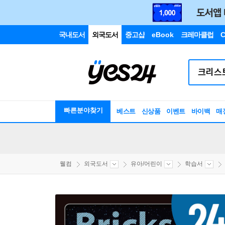
국내도서
외국도서
중고샵
eBook
크레마클럽
C
빠른분야찾기
베스트
신상품
이벤트
바이백
매
웰컴
외국도서
유아/어린이
학습서