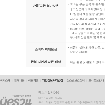
모바일 쿠폰 등록 후 취소/환
반품/교환 불가사유
중고상품이 구매확정(자동 
LP상품의 재생 불량 원인이 기
시간의 경과에 의해 재판매가
전자상거래 등에서의 소비자
eBook 세트 상품은 일괄 
1개의 상품으로 취급 및 판매
우, 세트 상품 전부 및 세트
상품의 불량에 의한 반품, 교
소비자 피해보상
준하여 처리됨
환불 지연에 따른 배상
대금 환불 및 환불 지연에 
회사소개
인재채용
이용약관
개인정보처리방침
청소년보호정책
도서홍보안내
대표 : 김석환, 최세라
주소 : 서울시 영등포구 은행로 11, 5층~6층(여의도동,일신