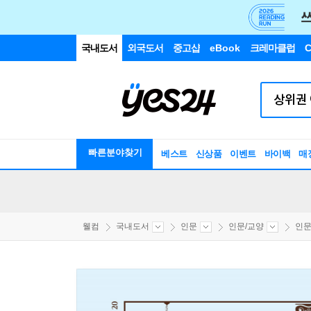
국내도서
외국도서
중고샵
eBook
크레마클럽
C
빠른분야찾기
베스트
신상품
이벤트
바이백
매
웰컴
국내도서
인문
인문/교양
인