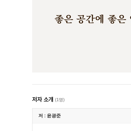
저자 소개
(1명)
저 :
윤광준