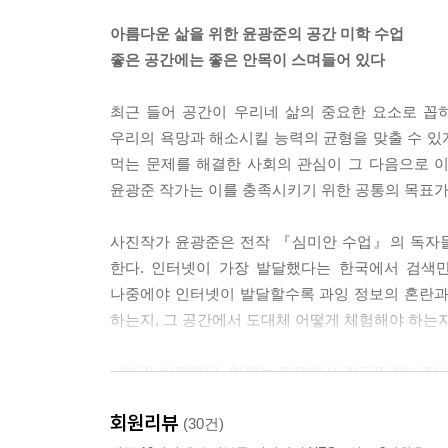
자연스럽게 관계의 차단이 이루어지는 곳이 화장실이다
아름다운 삶을 위한 윤광준의 공간 미학 수업
로소 객관화된 자신의 모습이 들어온다. 순간 많은 
좋은 공간에는 좋은 안목이 스며들어 있다
게 있는 것이다. 번뜩이는 아이디어가 떠오를지 모른
화장실 밖 풍경이 궁금해질 수 있다. 시선의 높이
최근 들어 공간이 우리네 삶의 중요한 요소로 꼽
질 테니까.
우리의 욕망과 해소시킬 능력의 균형을 맞출 수 있
--- p.69, 「나의 화장실 순례기」중에서
먹는 문제를 해결한 사회의 관심이 그 다음으로 이어
윤광준 작가는 이를 충족시키기 위한 공통의 목표가 
B39는 건물의 외형이 아니라 내부 시설물에 초점이
소라면 이런 장소에 오래 머물지 않았을 것이다. 하
사진작가 윤광준은 전작 『심미안 수업』의 독자들
신이 비로소 면대면의 독대를 하게 되는 순간이다. 
한다. 인터넷이 가장 발달했다는 한국에서 검색만
는 듯하다. 빈 공간과 무위의 시간은 절묘한 조화다.
나중에야 인터넷이 발달할수록 과잉 정보의 혼란과
--- p.219, 「부천아트벙커 B39」중에서
하는지, 그 공간에서 도대체 어떻게 체험해야 하는
어떤 공간에 있느냐에 따라 정서적 반응이 달라진다.
시대가 바뀌었다. 이제는 카페에서 커피만 마시지 
색깔, 빛의 느낌, 요소요소에 심어진 풀과 나무, 공
색채의 조화를 뽐내는 테이블, 햇빛이 실내로 최대한
도 더 좋아 보인다. 무엇을 파느냐보다 어떻게 파느
회원리뷰
하나까지 아름다움을 담아내고자 노력한다. 이러
(30건)
공간의 분위기가 곧 감각의 수용을 이끄는 요인이 된