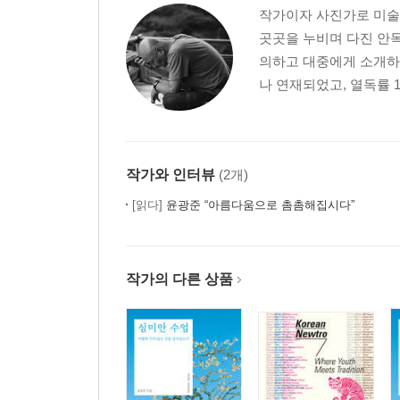
작가이자 사진가로 미술,
곳곳을 누비며 다진 안목
의하고 대중에게 소개하는
나 연재되었고, 열독률 1
작가와 인터뷰
(2개)
[읽다]
윤광준 “아름다움으로 촘촘해집시다”
작가의 다른 상품