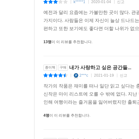
k*****1
2020-01-04
신고
|
|
|
예전과 달리 요즘에는 가볼만한 곳이 많다. 관
2부 「그곳에서 쇼핑을 하면 즐거운 이유」에서는 
가지이다. 사람들은 이제 자신이 늘상 드나드
스타필드는 도시의 허기를 채워주는 공간으로 급부
편하고 또한 보기에도 좋다면 더할 나위가 없으리
아름다움을 선사하고, 바쁘고 각박하게 살아가
만끽한다. 삶과 예술이 분리되지 않는 세기말 비
13명
이 이 리뷰를 추천합니다.
과감한 역발상이 돋보이는 동춘175만의 아름다움도 
3부 「작품 말고도 볼 것이 많은 예술 공간」에서는
내가 사랑하고 싶은 공간들...
종이책
구매
담장을 낮춰 이웃 마을과 사이좋게 왕래하면서 예
2***c
2021-01-19
신고
|
|
|
마을의 풍경을 한 번에 바꿔 준 기업의 사옥, 하늘과
작가의 작품은 재미를 떠나 일단 읽고 싶다는 충
4부 「개인 취향과 사회 가치가 제대로 구현된 
신작은 마이 리스트에 오를 수 밖에 없다. 지난
아름다움을 실현한 사적 공간과 부천아트벙커 B3
인해 여행이라는 즐거움을 잃어버렸지만 출퇴근
담았다. 오랜 역사가 그대로 방치되거나 외면받지 
4명
이 이 리뷰를 추천합니다.
5부 「보고 듣고 먹고 노는 사이에 안목은 자란다
안을 조화롭게 채우는 콘텐츠가 풍성한 보안 1942