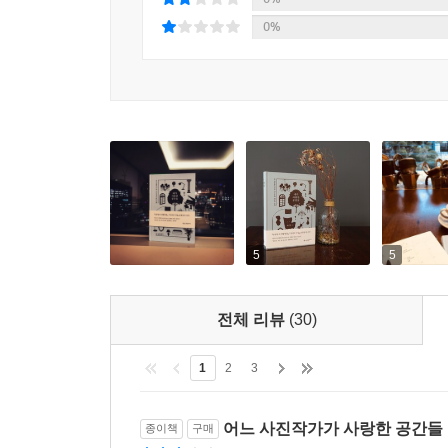
도시와 공간은 그에게 공간의 중요성과 시대의 변
0%
감각을 끌어올리기 위한 공간의 구체적인 대응을 
풍기는 아름다움이 얼마나 중요한지 안 것이다.
그러한 변화를 최근 들어 국내에서도 자주 만난 
공간들』을 정리하였다. 따라서 이 책은 전작 『심미
음악, 건축, 사진, 디자인 등 예술 전반에 대한 지
국내 대표 예술애호가 윤광준의 공간 큐레이션
공간에서 경험하는 아름다움이 삶의 안목을 높인다
5
5
『내가 사랑한 공간들』은 크게 5부로 구성되어
전체 리뷰
(30)
반복적으로 만나는 생활공간에서 경험한 아름다움
드러낸다고 말한다. 도시 구성원들의 심미안이 
1
2
3
미의식은 당연히 높아지게 마련이다. 따라서 짧지
우리의 삶에 직접적 영향을 끼치기 때문이다. 
어느 사진작가가 사랑한 공간들
종이책
구매
유머러스한 시각과 독창적인 관점이 돋보이는 장이