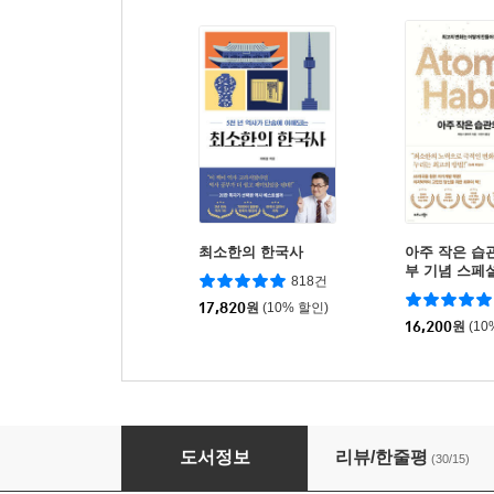
최소한의 한국사
아주 작은 습관
부 기념 스페
818건
17,820
원
(10% 할인)
16,200
원
(10
내가 사랑한 공간들
도서정보
리뷰/한줄평
(30/15)