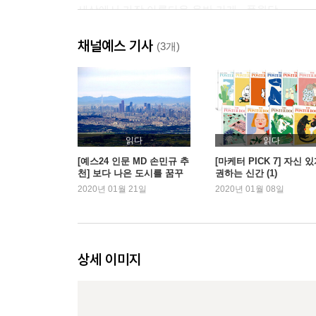
세상에서 가장 아름다운 음반 가게 - 풍월당
욕심을 비우고 쉼을 채우니 더 좋더라 - 동춘175
채널예스 기사
(3개)
3부 작품 말고도 볼 것이 많은 예술 공간
담장 없는 미술관이 도심을 포근히 감싸네 - 국립
좋은 공간은 사람의 마음을 음악처럼 뒤흔드는 힘이 
멋진 건축물 하나가 동네를 바꾼다 - 아모레퍼시픽
읽다
읽다
산꼭대기에서 물에 비친 미술관을 감상한다 - 뮤지
[예스24 인문 MD 손민규 추
[마케터 PICK 7] 자신 
천] 보다 나은 도시를 꿈꾸
권하는 신간 (1)
다
2020년 01월 21일
2020년 01월 08일
4부 개인 취향과 사회 가치가 제대로 구현된 곳
우리의 과거가 냄새로 기억되는 곳 - 부천아트벙커 B
향나무는 나를 비밀 공간으로 데려간다 - 베어트리
상세 이미지
화가의 살림집에는 숲이 펼쳐져 있다 - 죽설헌
도시의 자랑거리는 눈에 잘 보여야 한다 - 공평도