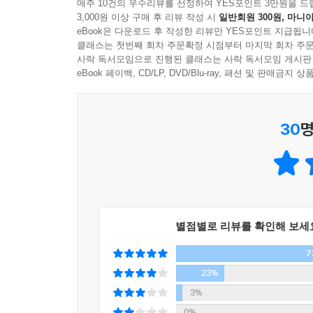
아름다움이 풍성한 공간을 경험할수록 안목은 높아
매주 10건의 우수리뷰를 선정하여 YES포인트 3만원을 드
3,000원 이상 구매 후 리뷰 작성 시
일반회원 300원, 마니아
더 이상 감춰 둘 게 아니라는 생각이 들었다.
--- p.308,「F1963」중에서
eBook은 다운로드 후 작성한 리뷰만 YES포인트 지급됩니
클래스는 첫번째 회차 주문확정 시점부터 마지막 회차 주문
어디서 어떻게 아름다움의 실체를 만날 것인가
사락 독서모임으로 진행된 클래스는 사락 독서모임 게시판
공간은 보는 게 아니라 경험하는 것이다
eBook 페이백, CD/LP, DVD/Blu-ray, 패션 및 판매금
『내가 사랑한 공간들』에서 윤광준 작가가 선택한
30
명
공간부터 작게는 개인 정원, 카페, 기업이 만든 
발견하고 자주 찾는 곳이겠고, 다음으로 공공성과
탁월한 안목이 어떻게 발현되었는지, 그래서 우리는
미학적 시선에서 살펴본다.
미학(美學)을 학문으로 배우던 시절을 지나 이제
별점별로 리뷰를 확인해 보세
콘서트홀이 있어야 하고, 멋진 레스토랑에서 음식을
7
떠오르고 있다. 저자는 원래부터 인간은 보고 듣고
쾌감이 곧 아름다움이었던 것이다. 그러니 공간에서
23%
3%
윤광준 작가는 수년 전부터 전 세계를 돌아다니며
0%