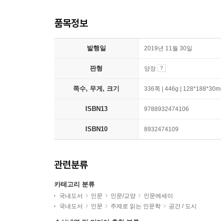
품목정보
발행일
2019년 11월 30일
판형
양장
쪽수, 무게, 크기
336쪽 | 446g | 128*188*30
ISBN13
9788932474106
ISBN10
8932474109
관련분류
카테고리 분류
국내도서
인문
인문/교양
인문에세이
국내도서
인문
주제로 읽는 인문학
공간 / 도시