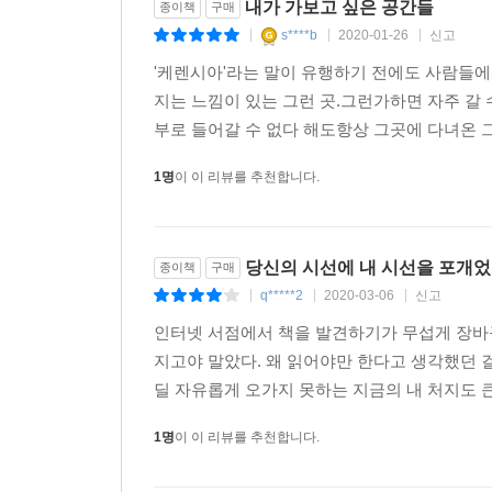
내가 가보고 싶은 공간들
종이책
구매
젊은이들의 힙(Hip)한 문화 성지가 된 피크닉, 
s****b
2020-01-26
신고
다채로운 즐거움과 섬세한 아름다움에 빠져도 좋겠
|
|
|
'케렌시아'라는 말이 유행하기 전에도 사람들에
한편 이 책에는 윤광준 사진작가가 찍은 90여 점의
지는 느낌이 있는 그런 곳.그런가하면 자주 갈
시대의 변화를 그대로 받아들이면서 독자들과 함께 
부로 들어갈 수 없다 해도항상 그곳에 다녀온 
1명
이 이 리뷰를 추천합니다.
윤광준은 말한다. “자연의 아름다움이 일방적 
큐레이션이 왜 중요한지에 대한 설명을 대신하기에 
자기만의 큐레이션을 끊임없이 시도한다. 그러나 
못한다. 이 책은 단순히 트렌드를 좇거나 크고 화
당신의 시선에 내 시선을 포개었
종이책
구매
느끼고, 나아가 높아진 안목으로 삶을 풍요롭고 행
q*****2
2020-03-06
신고
|
|
|
시대상을 읽는 맛은 덤이다.
인터넷 서점에서 책을 발견하기가 무섭게 장바
지고야 말았다. 왜 읽어야만 한다고 생각했던 
딜 자유롭게 오가지 못하는 지금의 내 처지도 큰 
1명
이 이 리뷰를 추천합니다.