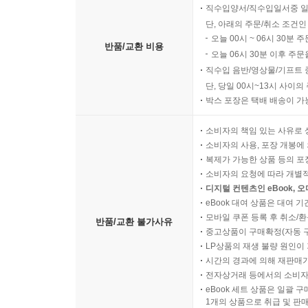
직수입양서/직수입일서중 일
단, 아래의 주문/취소 조건인
오늘 00시 ~ 06시 30분 
반품/교환 비용
오늘 06시 30분 이후 주문
직수입 음반/영상물/기프트 
단, 당일 00시~13시 사이
박스 포장은 택배 배송이 가
소비자의 책임 있는 사유로 
소비자의 사용, 포장 개봉에 
복제가 가능한 상품 등의 포장을 
소비자의 요청에 따라 개별
디지털 컨텐츠인 eBook, 
eBook 대여 상품은 대여 기
모바일 쿠폰 등록 후 취소/환
반품/교환 불가사유
중고상품이 구매확정(자동 
LP상품의 재생 불량 원인이 기
시간의 경과에 의해 재판매가
전자상거래 등에서의 소비자
eBook 세트 상품은 일괄 
1개의 상품으로 취급 및 판매