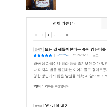
어렵다. 마을에도, 도로에도, 마트와 엘리베이터에
2
이유는 그것이 우리 일상으로 자리 잡았기 때문일 
뒤편에는 그걸 만들고 이용하는 사람이 있다는 걸
전체 리뷰
(7)
해결하는 데 유용하게 쓰인다. 사생활 침해와 같은
다양해지고 있으니까. 그렇다고 해도 내 자유와 권리
1
2
기계가 아니다. 《9만 개의 별 Ⅱ: 빅 브라더》에 
목적으로 악용될 수 있다. 그래서 이런 디지털 기
그 낯선 시각을 선사한다. 기계 너머 사람을 볼 수 
모든 걸 꿰뚫어본다는 슈퍼 컴퓨터를 
종이책
m******m
2013-03-13
신고
|
|
|
SF공상 과학이나 영화 등을 즐겨보던 때가 있
나 미지의 별을 발견하는 이야기들도 흥미로웠지
양한 방면에서 많은 발전을 해왔고, 앞으로 가
1명
이 이 리뷰를 추천합니다.
9만 개의 별 2
종이책