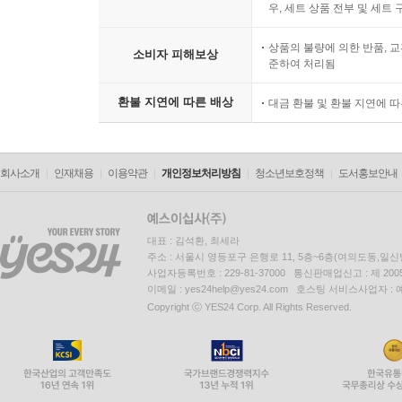
우, 세트 상품 전부 및 세트
상품의 불량에 의한 반품, 교
소비자 피해보상
준하여 처리됨
환불 지연에 따른 배상
대금 환불 및 환불 지연에 
회사소개
인재채용
이용약관
개인정보처리방침
청소년보호정책
도서홍보안내
대표 : 김석환, 최세라
주소 : 서울시 영등포구 은행로 11, 5층~6층(여의도동,일신
사업자등록번호 : 229-81-37000 통신판매업신고 : 제 200
이메일 : yes24help@yes24.com 호스팅 서비스사업자 :
Copyright ⓒ YES24 Corp. All Rights Reserved.