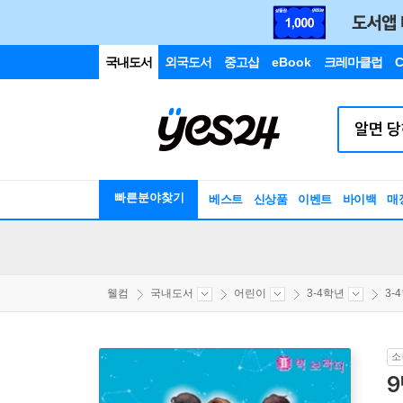
국내도서
외국도서
중고샵
eBook
크레마클럽
C
빠른분야찾기
베스트
신상품
이벤트
바이백
매
웰컴
국내도서
어린이
3-4학년
3-
소
9