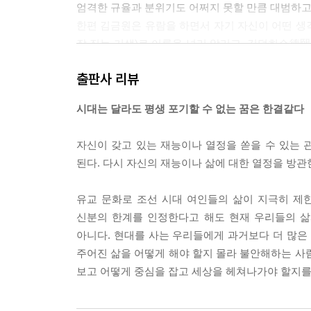
- 인조반정에 함께 참여한 종형제 이서
엄격한 규율과 분위기도 어쩌지 못할 만큼 대범하고
난봉꾼을 정승으로 만든 일타홍의 사랑
한편 김금원은 유람을 하면서 자기 자신이 어떤 생
- 등과의 기쁨도 잠시
잘 짓는 기생)로 이름을 널리 알리고, 김덕희金德熙
- 늙은 정승의 눈물
원 中에서
출판사 리뷰
- 빗속의 꽃상여는 구슬프게 떠나가고
- 심희수의 선조, 조선 개국공신 심덕부
설상가상으로 불행은 안팎으로 닥쳐왔다. 사랑하던 
시대는 달라도 평생 포기할 수 없는 꿈은 한결같다
- 후손에게 재물과 식록이 끊이지 않는 심덕부의 
더욱이 친정집 또한 옥사가 끊이지 않았다. 1580년
- 상신에 오른 심덕부와 그의 일곱 아들
실하고 오로지 격한 슬픔을 시로 달래며 참았다. 급
자신이 갖고 있는 재능이나 열정을 쏟을 수 있는
* 심희수를 중심으로 한 가계도
에 몸을 던져 27세의 나이로 세상을 마감하고 만다.
된다. 다시 자신의 재능이나 삶에 대한 열정을 방관
- 청송 심씨 인맥에 중흥을 일으킨 이들
허초희에게 있어서 죽음은 오히려 피안이요 희망이었다
- 왕가의 힘을 얻고 중흥을 맞이한 부끄러움"
그녀는 살아 있었지만 이미 이 세상 사람이 아니었
유교 문화로 조선 시대 여인들의 삶이 지극히 제
과 남편으로 인한 주위의 학대와 질시, 거기에다가 
신분의 한계를 인정한다고 해도 현재 우리들의 삶
인 허난설헌 中에서
아니다. 현대를 사는 우리들에게 과거보다 더 많
주어진 삶을 어떻게 해야 할지 몰라 불안해하는 사
윤지당允摯堂은 조선 시대의 여성 성리학자로 그녀
보고 어떻게 중심을 잡고 세상을 헤쳐나가야 할지를
로, 경전에 대한 조예와 성리학의 이해는 당시의 
人心道心四端七情說」, 「예악설禮樂說」, 「극기