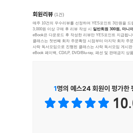
성리학을 계승하고 있으며, 조선 후기의 관념 철학에 
회원리뷰
(1건)
일타홍은 결국 사랑하는 사람을 뒤로 남겨둔 채 마
매주 10건의 우수리뷰를 선정하여 YES포인트 3만원을 드
“서방님! 오늘로써 이별코자 합니다. 원컨대 귀한 
3,000원 이상 구매 후 리뷰 작성 시
일반회원 300원, 마니아
씨 선산에 묻어주시오.”
eBook은 다운로드 후 작성한 리뷰만 YES포인트 지급됩니
뜻밖의 일을 당한 심희수는 텅 빈 가슴을 달래면서
클래스는 첫번째 회차 주문확정 시점부터 마지막 회차 주문
사락 독서모임으로 진행된 클래스는 사락 독서모임 게시판
였다.
eBook 페이백, CD/LP, DVD/Blu-ray, 패션 및 판매금
일타홍을 실은 꽃상여가 금강에 이르자 홀연 가을비
한 떨기 고운 꽃이 버들 수레에 실려
향기로운 혼이 가는 곳 더디기만 하네.
금강에 가을비 내려 붉은 명정 적시니
1
명의 예스24 회원이 평가한
그리운 내 임의 눈물인가 보다.
10.
--- 빗속의 꽃상여는 구슬프게 떠나가고 中에서