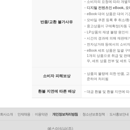
소비자의 요청에 따라 개별
디지털 컨텐츠인 eBook, 
eBook 대여 상품은 대여 기
모바일 쿠폰 등록 후 취소/환
반품/교환 불가사유
중고상품이 구매확정(자동 
LP상품의 재생 불량 원인이 기
시간의 경과에 의해 재판매가
전자상거래 등에서의 소비자
eBook 세트 상품은 일괄 
1개의 상품으로 취급 및 판매
우, 세트 상품 전부 및 세트
상품의 불량에 의한 반품, 교
소비자 피해보상
준하여 처리됨
환불 지연에 따른 배상
대금 환불 및 환불 지연에 
회사소개
인재채용
이용약관
개인정보처리방침
청소년보호정책
도서홍보안내