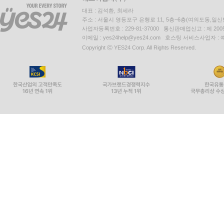
대표 : 김석환, 최세라
주소 : 서울시 영등포구 은행로 11, 5층~6층(여의도동,일신
사업자등록번호 : 229-81-37000 통신판매업신고 : 제 200
이메일 : yes24help@yes24.com 호스팅 서비스사업자 :
Copyright ⓒ YES24 Corp. All Rights Reserved.