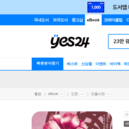
국내도서
외국도서
중고샵
eBook
크레마클럽
C
빠른분야찾기
베스트
신상품
이벤트
바이백
매
웰컴
eBook
인문
인물사전
소
eB