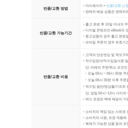
마이페이지 >
반품/교환 신청
반품/교환 방법
판매자 배송 상품은 판매자와
출고 완료 후 10일 이내의 
디지털 콘텐츠인 eBook의 
반품/교환 가능기간
중고상품의 경우 출고 완료일
모바일 쿠폰의 경우 유효기간(
고객의 단순변심 및 착오구
직수입양서/직수입일서중 일
단, 아래의 주문/취소 조건인
오늘 00시 ~ 06시 30분 
반품/교환 비용
오늘 06시 30분 이후 주문
직수입 음반/영상물/기프트 
단, 당일 00시~13시 사이
박스 포장은 택배 배송이 가
소비자의 책임 있는 사유로 
소비자의 사용, 포장 개봉에 
복제가 가능한 상품 등의 포장을 