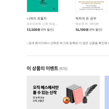
니체의 초월자
독하게 돈 공부
프리드리히 니체 저/김철 편역
히읏
박소연 저
메이븐
|
|
12,500
원
(0% 할인)
16,100
원
(0% 할인)
검색 페이지에서 선택된 태그에 등록된 더 많은 상품을 확인해 
이 상품의 이벤트
(6개)