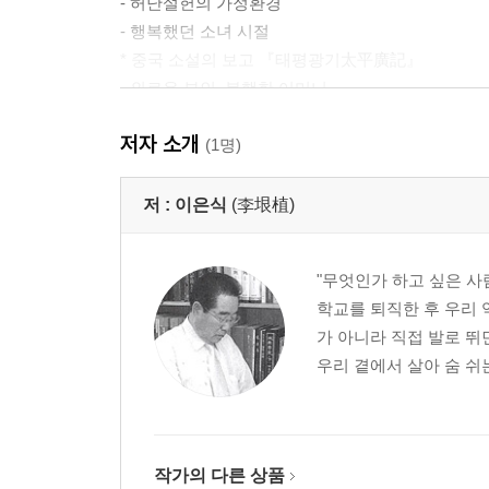
- 허난설헌의 가정환경
- 행복했던 소녀 시절
* 중국 소설의 보고 『태평광기太平廣記』
- 외로운 부인, 불행한 어머니
- 활화산 같은 시혼의 소유자 허난설헌
저자 소개
- 규원과 고독의 상처를 빼어난 시로 승화시키다
(1명)
- 허난설헌의 위상과 문학
- 전해지는 유일한 작품 『난설헌집』
저 :
이은식
(李垠植)
- 다섯 문장가의 시 문학
ㆍ강직하나 포용력은 부족했던 허엽
"무엇인가 하고 싶은 사
ㆍ파국으로 치달은 기인 허균
학교를 퇴직한 후 우리 
ㆍ작품에 민중의 마음을 담은 허균
가 아니라 직접 발로 뛰
ㆍ허균 문학의 의의
우리 곁에서 살아 숨 쉬
* 야사 총서 『패림稗林』
자아실현을 꿈꾼 여성 신사임당
- 사임당의 뿌리
* 뜻은 좋았으나 외골수가 되어 기묘사화를 당하다
작가의 다른 상품
- 사임당과 율곡, 오죽헌에서 태어나고 자라다