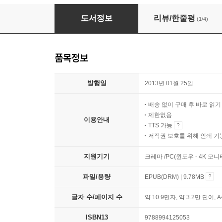
여인, 시대를 품다
도서정보
리뷰/한줄평
(1/4)
품목정보
발행일
2013년 01월 25일
배송 없이 구매 후 바로 읽
제한없음
이용안내
TTS 가능
저작권 보호를 위해 인쇄 기
지원기기
크레마 /PC(윈도우 - 4K 모
파일/용량
EPUB(DRM) | 9.78MB
글자 수/페이지 수
약 10.9만자, 약 3.2만 단어, 
ISBN13
9788994125053