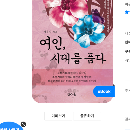
이
재
판
쿠
Y
추
미리보기
공유하기
결