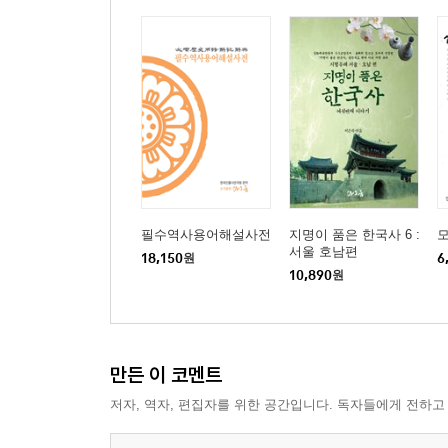
- 사임당이라 부르는 이유
- 시대를 뛰어넘는 예술가로서의 면모
- 재능을 꽃피게 해 준 사임당의 가족
ㆍ효성 지극한 자식으로서의 사임당
ㆍ인내심 많고 현명한 부인
* 외척 득세의 길을 연 을사사화
ㆍ4남 3녀의 어진 어머니 사임당
- 주막집에서 태어날 뻔한 율곡
- 석학 이이의 뒤에는 큰 나무 사임당이 있었다
필수역사용어해설사전
지명이 품은 한국사 6 :
서울 호남편
- 후세 사람들이 말하는 겨레의 어머니
18,150
원
6
10,890
원
* 신사임당과 율곡 이이를 중심으로 한 가계도
- 한국 여성의 영원한 표상 사임당
* 자운서원 영내 묘군 분포도
만든 이 코멘트
정치를 문학 작품에 녹여 낸 여인
저자, 역자, 편집자를 위한 공간입니다. 독자들에게 전하고
여자의 눈으로 정치를 기록한 혜경궁 홍씨
- 당쟁에 희생된 비운의 왕 사도 세자