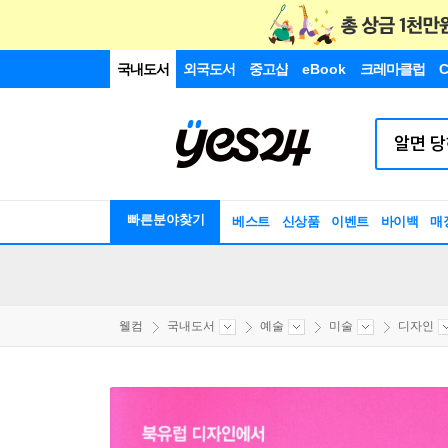
국내도서
외국도서
중고샵
eBook
크레마클럽
C
빠른분야찾기
베스트
신상품
이벤트
바이백
매
웰컴
국내도서
예술
미술
디자인