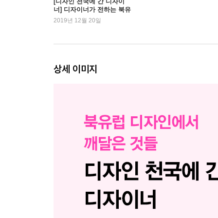
[디자인 천국에 간 디자이
너] 디자이너가 전하는 북유
3부│누가 북유럽 디자인을 만들어 가는가: 우리가
럽 디자인의 비밀
2019년 12월 20일
1. 놀이터 디자인│몬스트럼의 올레 닐센
2. 시계 디자인│보이드 워치의 데이비드 에릭슨
3. 패션 디자인│니가드안나의 니가드 안나 벵손
상세 이미지
4. 사운드 디자인│라쟈 사운드 디자인 에이전시의 
5. ‘라곰’의 철학│마이 스칸디나비안 홈의 니키 브
6. 노르딕 스타일 전방위 디자인│시실리에 만즈 
7. 토이 디자인│브리오의 다니엘 마우리츠센
8. 전시 디자인│덴마크 디자인 박물관의 크리스찬 
9. 카페 디자인│로열 스무시 카페의 로우 오스터가
10. 미술관 디자인│루이지애나 현대 미술관의 마리
11. 브랜딩 디자인│콘트라폰트의 필립 리네먼
12. 장인정신│오버가르드 앤드 디르만의 재스퍼 
13. 게임 디자인│매시브의 마티아스 칼손 & 데이비
14. 가구 디자인│몬타나의 요아킴 라슨
15. 자전거 에어백 디자인│훼브딩의 안나 카타리나