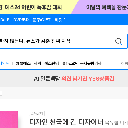
D/LP
DVD/BD
문구
/GIFT
티켓
장안내
채널예스
사락
예스펀딩
클래스24
독서유형검사
여
RBTI Lab
독서유형검사
AI 일문백답
의견 남기면 YES상품권!
소득공제
디자인 천국에 간 디자이너
북유럽 디