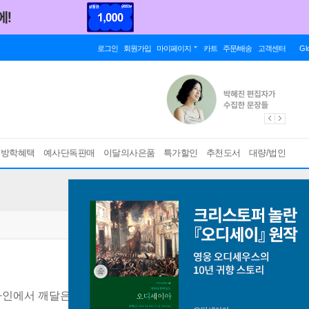
로그인
회원가입
마이페이지
카트
주문/배송
고객센터
Gl
름방학혜택
예사단독판매
이달의사은품
특가할인
추천도서
대량/법인
자인에서 깨달은 것들