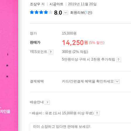
조상우
저
시공아트
2019년 11월 20일
8.0
회원리뷰(
7
건)
정가
15,000원
14,250
원
판매가
(5% 할인)
YES포인트
300원 (2% 적립)
5만원이상 구매 시 2천원 추가적립
결제혜택
카드/간편결제 혜택을 확인하세요
배송안내
배송비 : 유료 (도서 15,000원 이상 무료)
이미 소장하고 있다면 판매해 보세요!