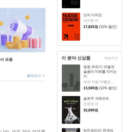
넛지 디자인
석지현 저
17,820
원
(10% 할인)
이 분야 신상품
더보기
도서 모음
영원 부르기: 어떻게
슬픔이 미래를 지키는
펼쳐보기
가
로런 마컴 저/황은주 역
13,500
원
(10% 할인)
슬로우 크래프트
조준연 저
32,000
원
히든코리아: 한국의
나라, 모든 것이 여유롭