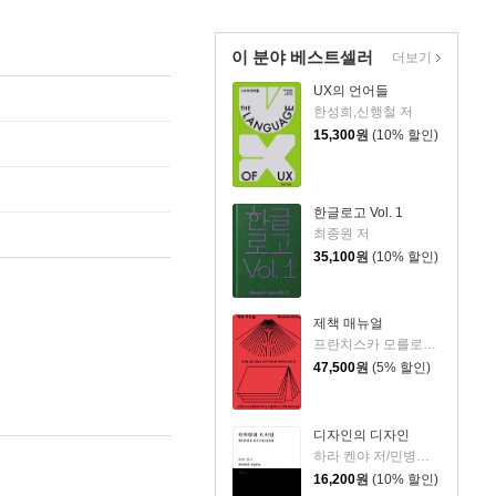
이 분야 베스트셀러
더보기
UX의 언어들
한성희,신행철 저
15,300
원
(10% 할인)
한글로고 Vol. 1
최종원 저
35,100
원
(10% 할인)
제책 매뉴얼
프란치스카 모를로크,마리암 바셸레프스키 저/박중서 역
47,500
원
(5% 할인)
디자인의 디자인
하라 켄야 저/민병걸 역
16,200
원
(10% 할인)