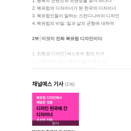
1. 행복의 콘텐츠와 브랜딩을 찾아 떠나다
2. 북유럽의 디자이너가 된 한국의 디자이너
3. 북유럽인들이 말하는 스칸디나비아 디자인
4. 북유럽의 비밀: 일과 삶의 균형에 대하여
2부│이것이 진짜 북유럽 디자인이다
1. 친환경 디자인│베스트라 함넨 지구
2. 건축│믹스 앤드 매치 & 올드 앤드 뉴
3. 유니버설 디자인│‘스며들다’
4. 숨겨진 디자인의 가치│북유럽의 플리마켓
채널예스 기사
5. 시스템 디자인│주거 공간으로 들여다보다
(1개)
6. 자전거│북유럽의 문화를 만들다
7. 이케아│변화와 전통의 공존
8. 그래픽 디자인│본질에 충실하다
9. 서비스 디자인│디자인의 미래
10. 융합 디자인│국제 디자인 융합 캠프 참가기
읽다