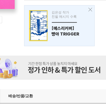
김은성 작가
친필 메시지 수록
---------------
[예스리커버]
빵야 TRIGGER
배송/반품/교환