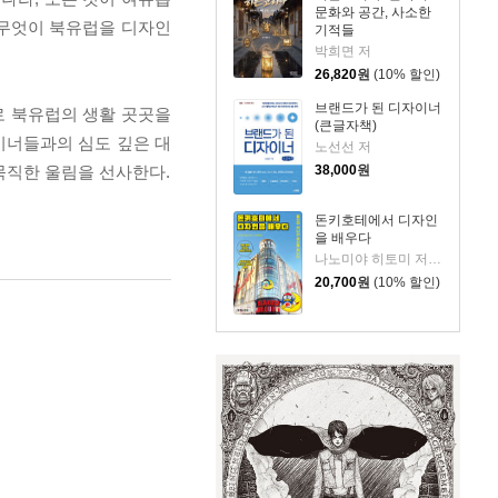
문화와 공간, 사소한
‘무엇이 북유럽을 디자인
기적들
박희면 저
26,820
원
(10% 할인)
브랜드가 된 디자이너
로 북유럽의 생활 곳곳을
(큰글자책)
이너들과의 심도 깊은 대
노선선 저
38,000
원
묵직한 울림을 선사한다.
돈키호테에서 디자인
을 배우다
나노미야 히토미 저/윤경희 역
20,700
원
(10% 할인)